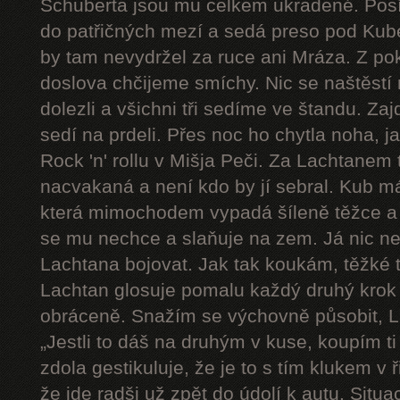
Schuberta jsou mu celkem ukradené. Pos
do patřičných mezí a sedá preso pod Kube
by tam nevydržel za ruce ani Mráza. Z pok
doslova chčijeme smíchy. Nic se naštěstí 
dolezli a všichni tři sedíme ve štandu. Zaj
sedí na prdeli. Přes noc ho chytla noha, j
Rock 'n' rollu v Mišja Peči. Za Lachtanem
nacvakaná a není kdo by jí sebral. Kub má
která mimochodem vypadá šíleně těžce a 
se mu nechce a slaňuje na zem. Já nic n
Lachtana bojovat. Jak tak koukám, těžké t
Lachtan glosuje pomalu každý druhý krok a 
obráceně. Snažím se výchovně působit, L
„Jestli to dáš na druhým v kuse, koupím ti
zdola gestikuluje, že je to s tím klukem v
že jde radši už zpět do údolí k autu. Sit