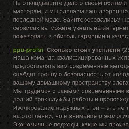
Не откладывайте дела о своем обители
мастерам, и мы сделаем ваш дворец не 
последней моде. Заинтересовались? П
сервисах вы можете узнать на интернет
пожаловать в обитель гармонии и качес
ppu-profsi
,
Сколько стоит утеплени
(2
Наша команда квалифицированных испо
предоставлять вам современные методы
снабдят прочную безопасность от холод
вашему домашнему пространству элега
Мы трудимся с самыми современными в
долгий срок службы работы и превосхо
Изолирование наружных стен – это не 
на отоплении, но и внимание о экологи
Экономичные подходы, какие мы произв