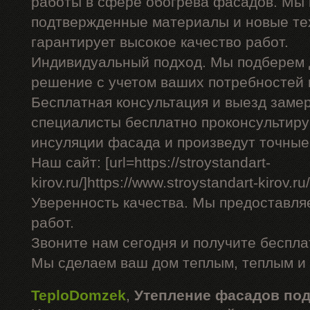
работы в сфере обогрева фасадов. Мы 
подтвержденные материалы и новые тех
гарантирует высокое качество работ.
Индивидуальный подход. Мы подберем 
решение с учетом ваших потребностей 
Бесплатная консультация и выезд заме
специалисты бесплатно проконсультиру
инсуляции фасада и произведут точные
Наш сайт: [url=https://stroystandart-
kirov.ru/]https://www.stroystandart-kirov.ru/[
Уверенность качества. Мы предоставля
работ.
Звоните нам сегодня и получите беспл
Мы сделаем ваш дом теплым, теплым и
TeploDomzek
,
Утепление фасадов по