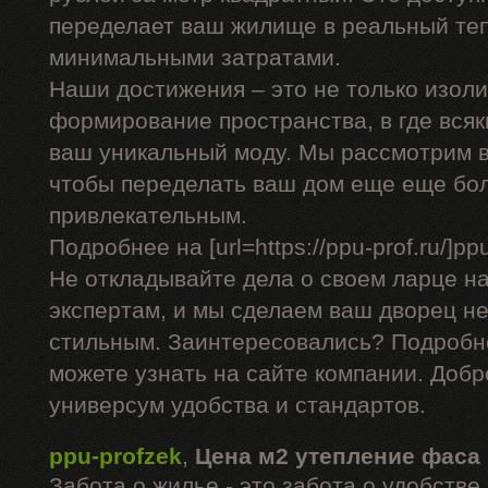
переделает ваш жилище в реальный теп
минимальными затратами.
Наши достижения – это не только изоли
формирование пространства, в где вся
ваш уникальный моду. Мы рассмотрим в
чтобы переделать ваш дом еще еще бо
привлекательным.
Подробнее на [url=https://ppu-prof.ru/]ppu-
Не откладывайте дела о своем ларце н
экспертам, и мы сделаем ваш дворец не
стильным. Заинтересовались? Подробн
можете узнать на сайте компании. Добр
универсум удобства и стандартов.
ppu-profzek
,
Цена м2 утепление фаса
Забота о жилье - это забота о удобств