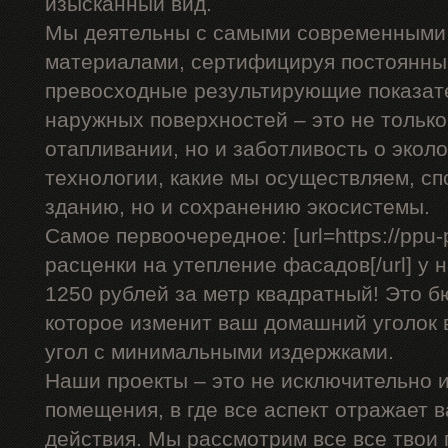
изысканный вид.
Мы деятельны с самыми современными
материалами, сертифицируя постоянны
превосходные результирующие показат
наружных поверхностей – это не только
отапливании, но и заботливость о эко
технологии, какие мы осуществляем, сп
зданию, но и сохранению экосистемы.
Самое первоочередное: [url=https://ppu-
расценки на утепление фасадов[/url] у 
1250 рублей за метр квадратный! Это 
которое изменит ваш домашний уголок 
угол с минимальными издержками.
Наши проекты – это не исключительно и
помещения, в где все аспект отражает 
действия. Мы рассмотрим все все твои 