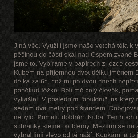
Jiná věc. Využili jsme naše vetchá těla k
pěšinou do části skal nad Ospem zvané Bab
jsme to. Vybíráme v papírech z lezce cestu
Kubem na příjemnou dvoudélku jménem De
délka za 6c, což mi po dvou dnech nepřetr
poněkud těžké. Bolí mě celý člověk, poma
vykašlal. V posledním "bouldru", na který 
sedám dva metry pod štandem. Dobojováno
nebylo. Pomalu dobírám Kuba. Ten hoch 
schránky stejné problémy. Mezitím se na 
vybral linii vlevo od té naší. Koukám, a to