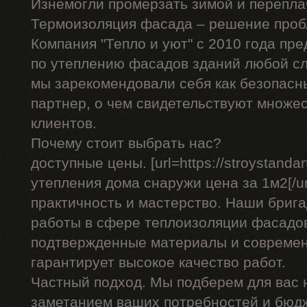
Изнемогли промерзать зимой и перепла
Термоизоляция фасада – решение проб
Компания "Тепло и уют" с 2010 года пр
по утеплению фасадов зданий любой сл
мы зарекомендовали себя как безопасн
партнер, о чем свидетельствуют множе
клиентов.
Почему стоит выбрать нас?
доступные цены. [url=https://stroystandar
утепления дома снаружи цена за 1м2[/url
практичность и мастерство. Наши бриг
работы в сфере теплоизоляции фасадов
подтвержденные материалы и современ
гарантирует высокое качество работ.
Частный подход. Мы подберем для вас
заметанием ваших потребностей и бюд