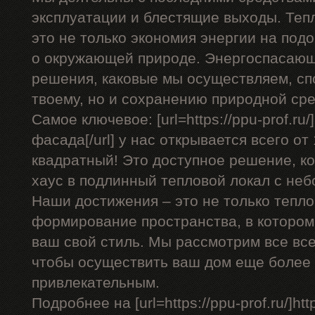
эксплуатации и блестящие выходы. Теп
это не только экономия энергии на подо
о окружающей природе. Энергоспасающ
решения, каковые мы осуществляем, сп
твоему, но и сохранению природной ср
Самое ключевое: [url=https://ppu-prof.r
фасада[/url] у нас открывается всего от
квадратный! Это доступное решение, к
хаус в подлинный тепловой локал с не
Наши достижения – это не только тепло
формирование пространства, в котором
ваш свой стиль. Мы рассмотрим все вс
чтобы осуществить ваш дом еще более
привлекательным.
Подробнее на [url=https://ppu-prof.ru/]http