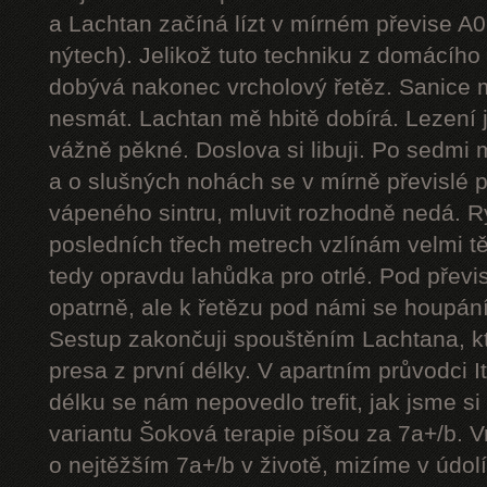
a Lachtan začíná lízt v mírném převise A
nýtech). Jelikož tuto techniku z domácíh
dobývá nakonec vrcholový řetěz. Sanice mě
nesmát. Lachtan mě hbitě dobírá. Lezení j
vážně pěkné. Doslova si libuji. Po sedmi
a o slušných nohách se v mírně převislé p
vápeného sintru, mluvit rozhodně nedá. 
posledních třech metrech vzlínám velmi tě
tedy opravdu lahůdka pro otrlé. Pod přev
opatrně, ale k řetězu pod námi se houpání
Sestup zakončuji spouštěním Lachtana, kt
presa z první délky. V apartním průvodci I
délku se nám nepovedlo trefit, jak jsme si 
variantu Šoková terapie píšou za 7a+/b. V
o nejtěžším 7a+/b v životě, mizíme v údol