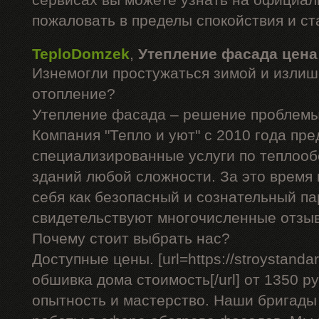
сервисах вы можете узнать на официал
пожаловать в пределы спокойствия и ст
TeploDomzek
,
Утепление фасада цена
Изнемогли простужаться зимой и излиш
отопление?
Утепление фасада – решение проблемы
Компания "Тепло и уют" с 2010 года пре
специализированные услуги по теплоо
зданий любой сложности. За это время
себя как безопасный и сознательный па
свидетельствуют многочисленные отзы
Почему стоит выбрать нас?
Доступные цены. [url=https://stroystandar
обшивка дома стоимость[/url] от 1350 ру
опытность и мастерство. Наши бригад