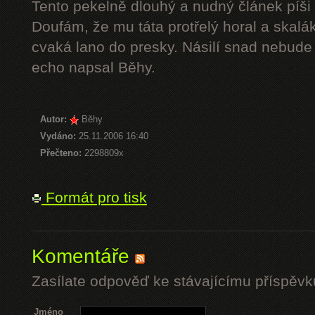
Tento pekelně dlouhý a nudný článek píši 
Doufám, že mu táta protřelý horal a skalák
cvaká lano do presky. Násilí snad nebude 
echo napsal Běhy.
Autor:
Běhy
Vydáno:
25.11.2006 16:40
Přečteno:
2298809x
Formát pro tisk
Komentáře
Zasílate odpověď ke stávajícímu příspěvk
Jméno