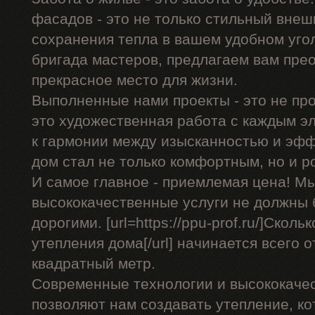
фасадов - это не только стильный внеш
сохранения тепла в вашем удобном уго
бригада мастеров, предлагаем вам пре
прекрасное место для жизни.
Выполненные нами проекты - это не про
это художественная работа с каждым э
к гармонии между изысканностью и эф
дом стал не только комфортным, но и 
И самое главное - приемлемая цена! Мы
высококачественные услуги не должны
дорогими. [url=https://ppu-prof.ru/]Скол
утепления дома[/url] начинается всего о
квадратный метр.
Современные технологии и высококаче
позволяют нам создавать утепление, ко