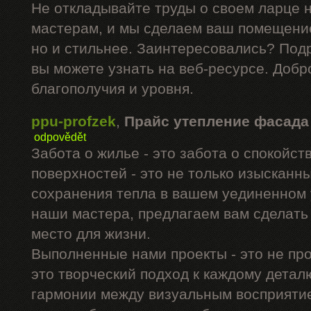
Не откладывайте труды о своем ларце 
мастерам, и мы сделаем ваш помещение
но и стильнее. Заинтересовались? Под
вы можете узнать на веб-ресурсе. Добр
благополучия и уровня.
ppu-profzek
,
Прайс утепление фасада
odpovědět
Забота о жилье - это забота о спокойс
поверхностей - это не только изысканны
сохранения тепла в вашем уединенном 
наши мастера, предлагаем вам сделать
место для жизни.
Выполненные нами проекты - это не про
это творческий подход к каждому дета
гармонии между визуальным восприятие