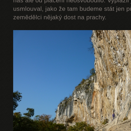
nás ale od placení neosvobodilo. Vyplázli 
usmlouval, jako že tam budeme stát jen pů
zemědělci nějaký dost na prachy.