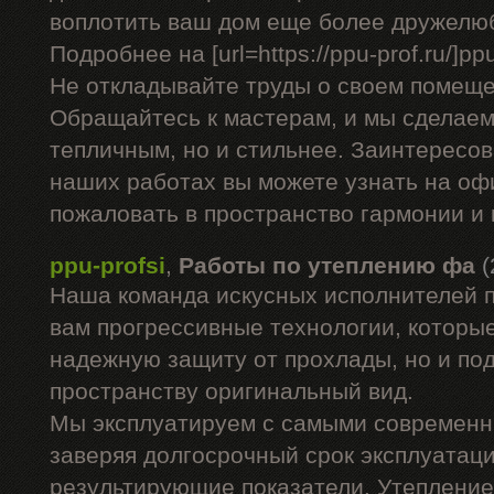
воплотить ваш дом еще более дружелю
Подробнее на [url=https://ppu-prof.ru/]ppu-
Не откладывайте труды о своем помеще
Обращайтесь к мастерам, и мы сделаем
тепличным, но и стильнее. Заинтересо
наших работах вы можете узнать на оф
пожаловать в пространство гармонии и
ppu-profsi
,
Работы по утеплению фа
(
Наша команда искусных исполнителей 
вам прогрессивные технологии, которые
надежную защиту от прохлады, но и п
пространству оригинальный вид.
Мы эксплуатируем с самыми современ
заверяя долгосрочный срок эксплуатац
результирующие показатели. Утепление