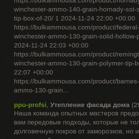
https://bulkammousa.com/product/hornad
winchester-ammo-140-grain-hornady-sst-s
tip-box-of-20/ 1 2024-11-24 22:00 +00:00
https://bulkammousa.com/product/federal
winchester-ammo-130-grain-solid-hollow-po
2024-11-24 22:03 +00:00
https://bulkammousa.com/product/remingto
winchester-ammo-130-grain-polymer-tip-b
22:07 +00:00
https://bulkammousa.com/product/barnes-
ammo-130-grain...
ppu-profsi
,
Утепление фасада дома
(2
Наша команда опытных мастеров предо
вам передовые подходы, которые не то
долговечную покров от заморозков, но