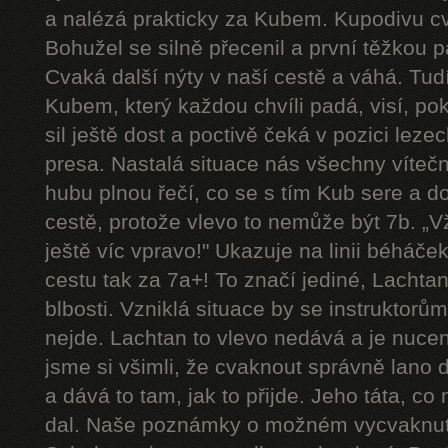
a nalézá prakticky za Kubem. Kupodivu cva
Bohužel se silně přecenil a první těžkou 
Cvaká další nýty v naší cestě a váhá. Tudí
Kubem, který každou chvíli padá, visí, p
sil ještě dost a poctivě čeká v pozici le
presa. Nastalá situace nás všechny víteč
hubu plnou řečí, co se s tím Kub sere a d
cestě, protože vlevo to nemůže být 7b. „Vždy
ještě víc vpravo!" Ukazuje na linii béháče
cestu tak za 7a+! To značí jediné, Lachtan
blbosti. Vzniklá situace by se instruktorům u
nejde. Lachtan to vlevo nedává a je nucen 
jsme si všimli, že cvaknout správně lano 
a dává to tam, jak to přijde. Jeho táta, co
dal. Naše poznámky o možném vycvaknutí 