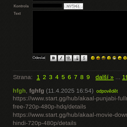
Kontrola
Text
Strana:
1
2
3
4
5
6
7
8
9
další »
...
1
hfgh
,
fghfg
(11.4.2025 16:54)
odpovědět
https://www.start.gg/hub/akaal-punjabi-ful
free-720p-480p-hdq/details
https://www.start.gg/hub/akaal-movie-downlo
hindi-720p-480p/details