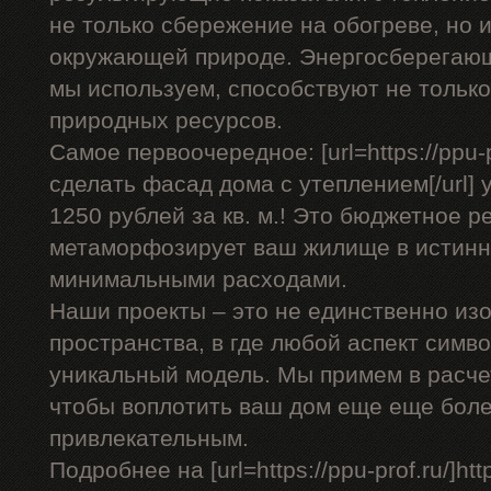
не только сбережение на обогреве, но 
окружающей природе. Энергосберегающ
мы используем, способствуют не только
природных ресурсов.
Самое первоочередное: [url=https://ppu-p
сделать фасад дома с утеплением[/url] у
1250 рублей за кв. м.! Это бюджетное р
метаморфозирует ваш жилище в истинн
минимальными расходами.
Наши проекты – это не единственно изо
пространства, в где любой аспект симв
уникальный модель. Мы примем в расче
чтобы воплотить ваш дом еще еще бол
привлекательным.
Подробнее на [url=https://ppu-prof.ru/]https