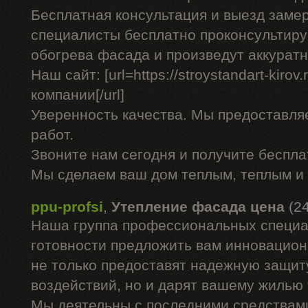
Бесплатная консультация и выезд заме
специалисты бесплатно проконсультиру
обогрева фасада и произведут аккурат
Наш сайт: [url=https://stroystandart-kirov
компании[/url]
Уверенность качества. Мы предоставля
работ.
Звоните нам сегодня и получите беспл
Мы сделаем ваш дом теплым, теплым и
ppu-profsi
,
Утепление фасада цена
(2
Наша группа профессиональных специа
готовности предложить вам инновацион
не только предоставят надежную защит
воздействий, но и дарят вашему жилью
Мы деятельны с последними средствами