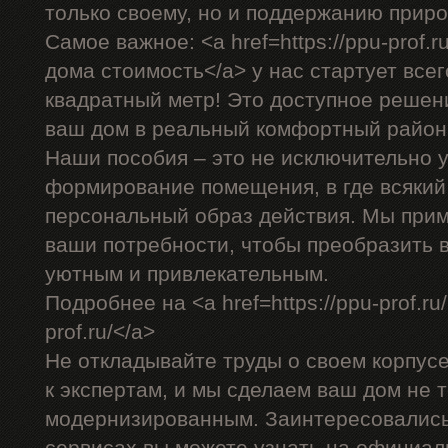
только своему, но и поддержанию прир
Самое важное: <a href=https://ppu-prof.
дома стоимость</a> у нас стартует всег
квадратный метр! Это доступное решен
ваш дом в реальный комфортный район
Наши пособия – это не исключительно у
формирование помещения, в где всякий
персональный образ действия. Мы прим
ваши потребности, чтобы преобразить 
уютным и привлекательным.
Подробнее на <a href=https://ppu-prof.ru
prof.ru/</a>
Не откладывайте труды о своем корпус
к экспертам, и мы сделаем ваш дом не т
модернизированным. Заинтересовалис