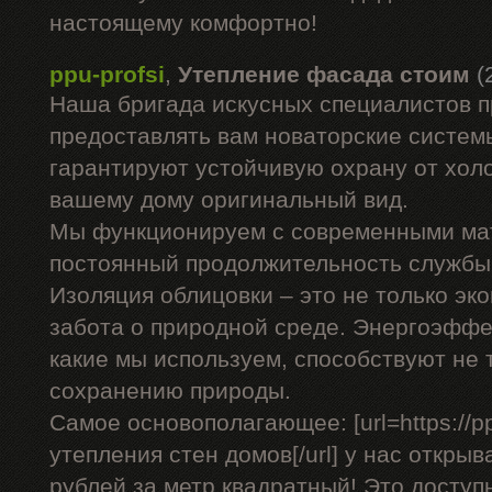
настоящему комфортно!
ppu-profsi
,
Утепление фасада стоим
(
Наша бригада искусных специалистов 
предоставлять вам новаторские системы
гарантируют устойчивую охрану от холо
вашему дому оригинальный вид.
Мы функционируем с современными ма
постоянный продолжительность службы 
Изоляция облицовки – это не только эко
забота о природной среде. Энергоэффе
какие мы используем, способствуют не 
сохранению природы.
Самое основополагающее: [url=https://pp
утепления стен домов[/url] у нас открыв
рублей за метр квадратный! Это доступ