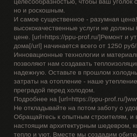
целесообразностью, чтобы ваш уголок с
но и роскошным.
И самое существенное - разумная цена!
высококачественные услуги не должны
цене. [url=https://ppu-prof.ru/]Ремонт и
дома[/url] начинается всего от 1250 руб/
Инновационные технологии и материал
позволяют нам создавать теплоизоляци
надежную. Оставьте в прошлом холодн
затраты на отопление - наше утеплени
преградой перед холодом.
Подробнее на [url=https://ppu-prof.ru/]www
Не откладывайте на потом заботу о удо
Обращайтесь к опытным строителям, и 
настоящим архитектурным шедевром, к
тепло и уют. Вместе мы создадим обител