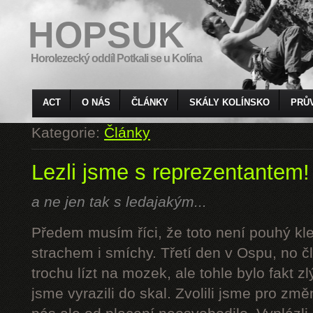
HOPSUK
Horolezecký oddíl Potkali se u Kolína
ACT
O NÁS
ČLÁNKY
SKÁLY KOLÍNSKO
PRŮ
Kategorie:
Články
Lezli jsme s reprezentantem!
a ne jen tak s ledajakým...
Předem musím říci, že toto není pouhý kl
strachem i smíchy. Třetí den v Ospu, no č
trochu lízt na mozek, ale tohle bylo fakt z
jsme vyrazili do skal. Zvolili jsme pro z