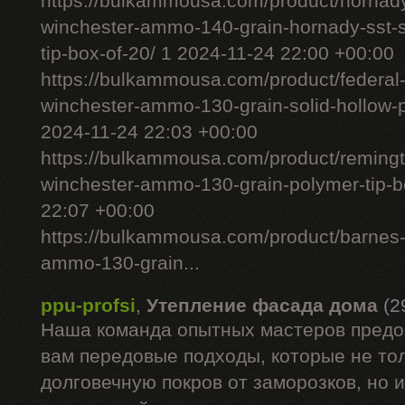
https://bulkammousa.com/product/hornad
winchester-ammo-140-grain-hornady-sst-s
tip-box-of-20/ 1 2024-11-24 22:00 +00:00
https://bulkammousa.com/product/federal
winchester-ammo-130-grain-solid-hollow-po
2024-11-24 22:03 +00:00
https://bulkammousa.com/product/remingto
winchester-ammo-130-grain-polymer-tip-b
22:07 +00:00
https://bulkammousa.com/product/barnes-
ammo-130-grain...
ppu-profsi
,
Утепление фасада дома
(2
Наша команда опытных мастеров предо
вам передовые подходы, которые не то
долговечную покров от заморозков, но