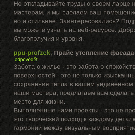
Не откладывайте труды о своем ларце 
мастерам, и мы сделаем ваш помещение
но и стильнее. Заинтересовались? Под
вы можете узнать на веб-ресурсе. Добр
благополучия и уровня.
ppu-profzek
,
Прайс утепление фасада
odpovědět
Забота о жилье - это забота о спокойс
поверхностей - это не только изысканны
сохранения тепла в вашем уединенном 
наши мастера, предлагаем вам сделать
место для жизни.
Выполненные нами проекты - это не про
это творческий подход к каждому дета
гармонии между визуальным восприятие