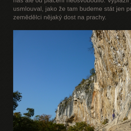
nás ale od placení neosvobodilo. Vyplázli 
usmlouval, jako že tam budeme stát jen pů
zemědělci nějaký dost na prachy.