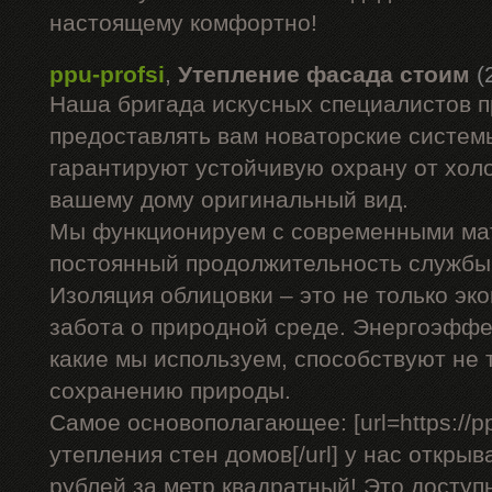
настоящему комфортно!
ppu-profsi
,
Утепление фасада стоим
(
Наша бригада искусных специалистов 
предоставлять вам новаторские системы
гарантируют устойчивую охрану от холо
вашему дому оригинальный вид.
Мы функционируем с современными ма
постоянный продолжительность службы 
Изоляция облицовки – это не только эко
забота о природной среде. Энергоэффе
какие мы используем, способствуют не 
сохранению природы.
Самое основополагающее: [url=https://pp
утепления стен домов[/url] у нас открыв
рублей за метр квадратный! Это доступ