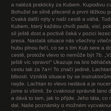
a nalézá prakticky za Kubem. Kupodivu cva
Bohužel se silně přecenil a první těžkou 
Cvaká další nýty v naší cestě a váhá. Tudí
Kubem, který každou chvíli padá, visí, p
sil ještě dost a poctivě čeká v pozici le
presa. Nastalá situace nás všechny víteč
hubu plnou řečí, co se s tím Kub sere a d
cestě, protože vlevo to nemůže být 7b. „Vždy
ještě víc vpravo!" Ukazuje na linii béháče
cestu tak za 7a+! To značí jediné, Lachtan
blbosti. Vzniklá situace by se instruktorům u
nejde. Lachtan to vlevo nedává a je nucen 
jsme si všimli, že cvaknout správně lano 
a dává to tam, jak to přijde. Jeho táta, co
dal. Naše poznámky o možném vycvaknutí 