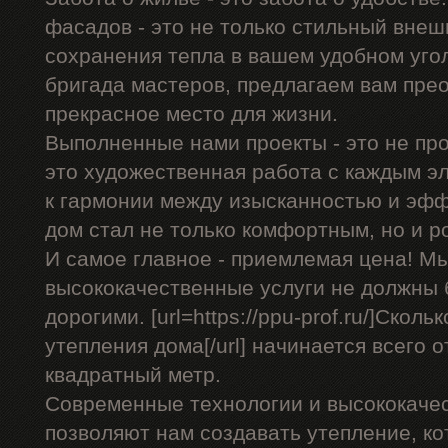
фасадов - это не только стильный внеш
сохранения тепла в вашем удобном уго
бригада мастеров, предлагаем вам пре
прекрасное место для жизни.
Выполненные нами проекты - это не про
это художественная работа с каждым э
к гармонии между изысканностью и эф
дом стал не только комфортным, но и 
И самое главное - приемлемая цена! Мы
высококачественные услуги не должны
дорогими. [url=https://ppu-prof.ru/]Скол
утепления дома[/url] начинается всего о
квадратный метр.
Современные технологии и высококаче
позволяют нам создавать утепление, ко