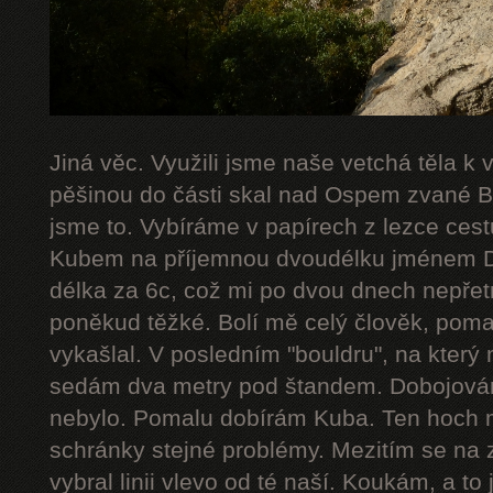
Jiná věc. Využili jsme naše vetchá těla k
pěšinou do části skal nad Ospem zvané Bab
jsme to. Vybíráme v papírech z lezce cestu
Kubem na příjemnou dvoudélku jménem De
délka za 6c, což mi po dvou dnech nepřetr
poněkud těžké. Bolí mě celý člověk, poma
vykašlal. V posledním "bouldru", na který 
sedám dva metry pod štandem. Dobojováno
nebylo. Pomalu dobírám Kuba. Ten hoch 
schránky stejné problémy. Mezitím se na 
vybral linii vlevo od té naší. Koukám, a to