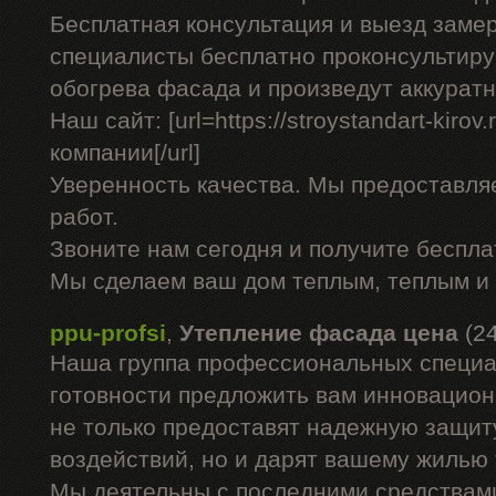
Бесплатная консультация и выезд заме
специалисты бесплатно проконсультиру
обогрева фасада и произведут аккурат
Наш сайт: [url=https://stroystandart-kirov
компании[/url]
Уверенность качества. Мы предоставля
работ.
Звоните нам сегодня и получите беспл
Мы сделаем ваш дом теплым, теплым и
ppu-profsi
,
Утепление фасада цена
(2
Наша группа профессиональных специа
готовности предложить вам инновацион
не только предоставят надежную защит
воздействий, но и дарят вашему жилью
Мы деятельны с последними средствами