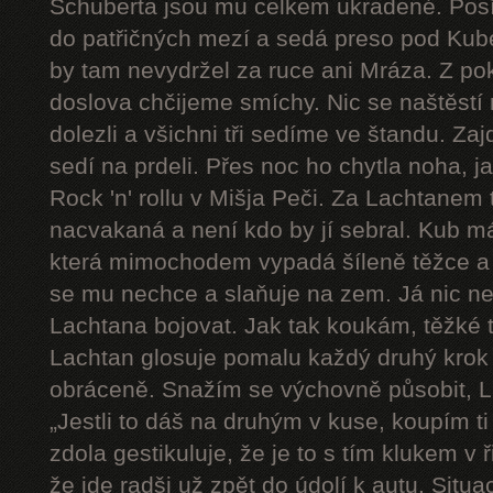
Schuberta jsou mu celkem ukradené. Pos
do patřičných mezí a sedá preso pod Kube
by tam nevydržel za ruce ani Mráza. Z pok
doslova chčijeme smíchy. Nic se naštěstí 
dolezli a všichni tři sedíme ve štandu. Zaj
sedí na prdeli. Přes noc ho chytla noha, j
Rock 'n' rollu v Mišja Peči. Za Lachtanem
nacvakaná a není kdo by jí sebral. Kub má
která mimochodem vypadá šíleně těžce a 
se mu nechce a slaňuje na zem. Já nic n
Lachtana bojovat. Jak tak koukám, těžké t
Lachtan glosuje pomalu každý druhý krok a 
obráceně. Snažím se výchovně působit, L
„Jestli to dáš na druhým v kuse, koupím ti
zdola gestikuluje, že je to s tím klukem v
že jde radši už zpět do údolí k autu. Sit