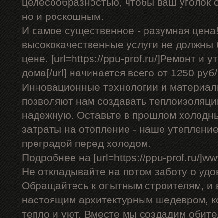
целесообразностью, чтобы ваш уголок с
но и роскошным.
И самое существенное - разумная цена!
высококачественные услуги не должны
цене. [url=https://ppu-prof.ru/]Ремонт и
дома[/url] начинается всего от 1250 руб/
Инновационные технологии и материал
позволяют нам создавать теплоизоляци
надежную. Оставьте в прошлом холодн
затраты на отопление - наше утеплени
преградой перед холодом.
Подробнее на [url=https://ppu-prof.ru/]www
Не откладывайте на потом заботу о удо
Обращайтесь к опытным строителям, и 
настоящим архитектурным шедевром, к
тепло и уют. Вместе мы создадим обител