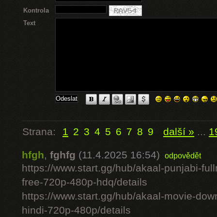
Kontrola
Text
Strana:
1
2
3
4
5
6
7
8
9
další »
...
1
hfgh
,
fghfg
(11.4.2025 16:54)
odpovědět
https://www.start.gg/hub/akaal-punjabi-ful
free-720p-480p-hdq/details
https://www.start.gg/hub/akaal-movie-downlo
hindi-720p-480p/details