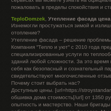
сервисах вы можете узнать на официал
пожаловать в пределы спокойствия и ст
TeploDomzek
,
Утепление фасада цена
Изнемогли простужаться зимой и излиш
отопление?
Утепление фасада – решение проблемы
Компания "Тепло и уют" с 2010 года пре
специализированные услуги по теплоо
зданий любой сложности. За это время
себя как безопасный и сознательный па
свидетельствуют многочисленные отзы
Почему стоит выбрать нас?
Доступные цены. [url=https://stroystandar
обшивка дома стоимость[/url] от 1350 ру
опытность и мастерство. Наши бригад