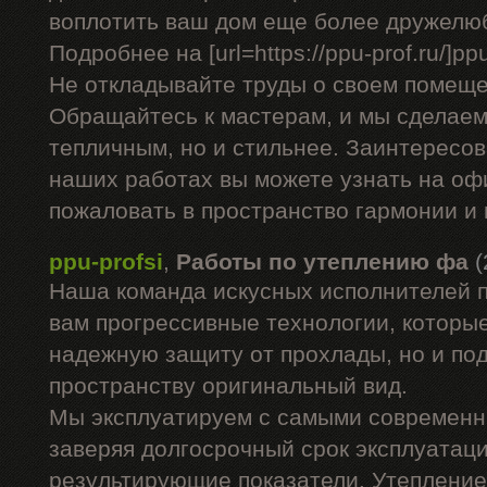
воплотить ваш дом еще более дружелю
Подробнее на [url=https://ppu-prof.ru/]ppu-
Не откладывайте труды о своем помеще
Обращайтесь к мастерам, и мы сделаем
тепличным, но и стильнее. Заинтересо
наших работах вы можете узнать на оф
пожаловать в пространство гармонии и
ppu-profsi
,
Работы по утеплению фа
(
Наша команда искусных исполнителей 
вам прогрессивные технологии, которые
надежную защиту от прохлады, но и п
пространству оригинальный вид.
Мы эксплуатируем с самыми современ
заверяя долгосрочный срок эксплуатац
результирующие показатели. Утепление