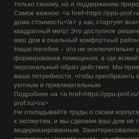
только своему, но и поддержанию прир
Самое важное: <a href=https://ppu-prof.
дома стоимость</a> у нас стартует всег
квадратный метр! Это доступное решен
ваш дом в реальный комфортный район
Наши пособия – это не исключительно у
формирование помещения, в где всякий
персональный образ действия. Мы прим
ваши потребности, чтобы преобразить 
уютным и привлекательным.
Подробнее на <a href=https://ppu-prof.ru
prof.ru/</a>
Не откладывайте труды о своем корпус
к экспертам, и мы сделаем ваш дом не т
модернизированным. Заинтересовалис