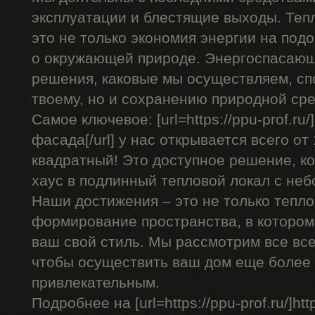
эксплуатации и блестящие выходы. Теп
это не только экономия энергии на подо
о окружающей природе. Энергоспасающ
решения, каковые мы осуществляем, сп
твоему, но и сохранению природной ср
Самое ключевое: [url=https://ppu-prof.r
фасада[/url] у нас открывается всего от
квадратный! Это доступное решение, к
хаус в подлинный тепловой локал с не
Наши достижения – это не только тепло
формирование пространства, в котором
ваш свой стиль. Мы рассмотрим все вс
чтобы осуществить ваш дом еще более
привлекательным.
Подробнее на [url=https://ppu-prof.ru/]http