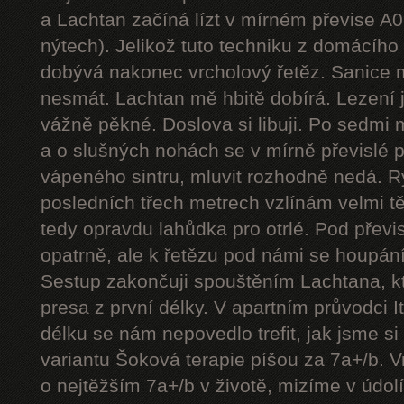
a Lachtan začíná lízt v mírném převise A
nýtech). Jelikož tuto techniku z domácíh
dobývá nakonec vrcholový řetěz. Sanice mě
nesmát. Lachtan mě hbitě dobírá. Lezení j
vážně pěkné. Doslova si libuji. Po sedmi
a o slušných nohách se v mírně převislé p
vápeného sintru, mluvit rozhodně nedá. 
posledních třech metrech vzlínám velmi tě
tedy opravdu lahůdka pro otrlé. Pod přev
opatrně, ale k řetězu pod námi se houpání
Sestup zakončuji spouštěním Lachtana, kt
presa z první délky. V apartním průvodci I
délku se nám nepovedlo trefit, jak jsme si 
variantu Šoková terapie píšou za 7a+/b. V
o nejtěžším 7a+/b v životě, mizíme v údol