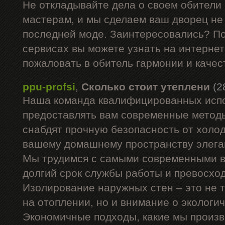
Не откладывайте дела о своем обители
мастерам, и мы сделаем ваш дворец не 
последней моде. Заинтересовались? П
сервисах вы можете узнать на интернет
пожаловать в обитель гармонии и качес
ppu-profsi
,
Сколько стоит утеплени
(2
Наша команда квалифицированных испо
предоставлять вам современные методы
снабдят прочную безопасность от холод
вашему домашнему пространству элега
Мы трудимся с самыми современными в
долгий срок службы работы и превосхо
Изолирование наружных стен – это не 
на отоплении, но и внимание о экологи
Экономичные подходы, какие мы произв