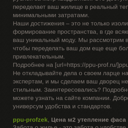
переделает ваш жилище в реальный теп
минимальными затратами.
Наши достижения – это не только изоли
формирование пространства, в где вся
ваш уникальный моду. Мы рассмотрим в
чтобы переделать ваш дом еще еще бо
привлекательным.
Подробнее на [url=https://ppu-prof.ru/]ppu-
Не откладывайте дела о своем ларце н
экспертам, и мы сделаем ваш дворец не
стильным. Заинтересовались? Подробн
можете узнать на сайте компании. Добр
универсум удобства и стандартов.
ppu-profzek
,
Цена м2 утепление фаса
Забота о жилье - это забота о удобств