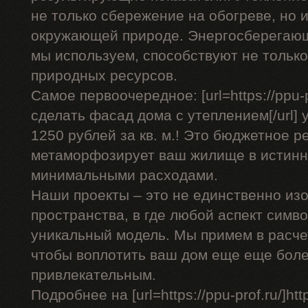
не только сбережение на обогреве, но 
окружающей природе. Энергосберегающ
мы используем, способствуют не только
природных ресурсов.
Самое первоочередное: [url=https://ppu-p
сделать фасад дома с утеплением[/url] у
1250 рублей за кв. м.! Это бюджетное р
метаморфозирует ваш жилище в истинн
минимальными расходами.
Наши проекты – это не единственно изо
пространства, в где любой аспект симв
уникальный модель. Мы примем в расче
чтобы воплотить ваш дом еще еще бол
привлекательным.
Подробнее на [url=https://ppu-prof.ru/]https