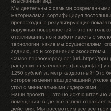
изысканный вид.
Мы деятельны с самыми современными
материалами, сертифицируя постоянны
превосходные результирующие показат
наружных поверхностей – это не только
отапливании, но и заботливость о эко
технологии, какие мы осуществляем, сп
зданию, но и сохранению экосистемы.
Самое первоочередное: [url=https://ppu-
расценки на утепление фасадов[/url] у 
1250 рублей за метр квадратный! Это 
которое изменит ваш домашний уголок 
угол с минимальными издержками.
Наши проекты – это не исключительно и
помещения, в где все аспект отражает 
действия. Мы рассмотрим все все твои 