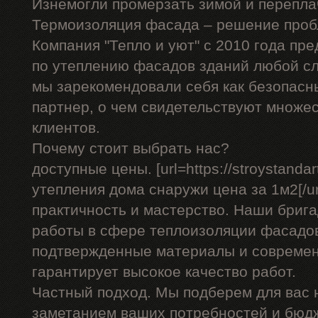
Изнемогли промерзать зимой и перепла
Термоизоляция фасада – решение проб
Компания "Тепло и уют" с 2010 года пр
по утеплению фасадов зданий любой сл
мы зарекомендовали себя как безопасн
партнер, о чем свидетельствуют множе
клиентов.
Почему стоит выбрать нас?
доступные цены. [url=https://stroystandar
утепления дома снаружи цена за 1м2[/url
практичность и мастерство. Наши бриг
работы в сфере теплоизоляции фасадов
подтвержденные материалы и современ
гарантирует высокое качество работ.
Частный подход. Мы подберем для вас
заметанием ваших потребностей и бюд