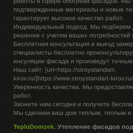
работы в сфере обогрева фасадов. Мы 
подтвержденные материалы и новые тех
гарантирует высокое качество работ.
Индивидуальный подход. Мы подберем 
решение с учетом ваших потребностей 
Бесплатная консультация и выезд заме
специалисты бесплатно проконсультиру
инсуляции фасада и произведут точные
Наш сайт: [url=https://stroystandart-
kirov.ru/]https://www.stroystandart-kirov.ru/[
Уверенность качества. Мы предоставля
работ.
Звоните нам сегодня и получите беспл
Мы сделаем ваш дом теплым, теплым и
TeploDomzek
,
Утепление фасадов по