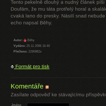
Tento pekelně dlouhý a nudný článek píši 
Doufám, že mu táta protřelý horal a skalák
cvaká lano do presky. Násilí snad nebude 
echo napsal Běhy.
Autor:
Běhy
Vydáno:
25.11.2006 16:40
Přečteno:
2290982x
Formát pro tisk
Komentáře
Zasílate odpověď ke stávajícímu příspěvk
Jméno