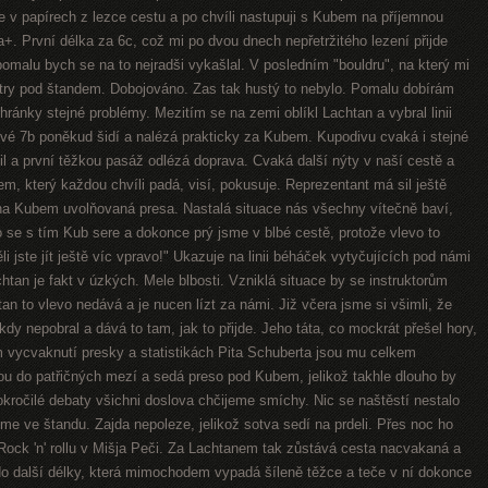
me v papírech z lezce cestu a po chvíli nastupuji s Kubem na příjemnou
. První délka za 6c, což mi po dvou dnech nepřetržitého lezení přijde
omalu bych se na to nejradši vykašlal. V posledním "bouldru", na který mi
try pod štandem. Dobojováno. Zas tak hustý to nebylo. Pomalu dobírám
ánky stejné problémy. Mezitím se na zemi oblíkl Lachtan a vybral linii
 své 7b poněkud šidí a nalézá prakticky za Kubem. Kupodivu cvaká i stejné
il a první těžkou pasáž odlézá doprava. Cvaká další nýty v naší cestě a
em, který každou chvíli padá, visí, pokusuje. Reprezentant má sil ještě
 na Kubem uvolňovaná presa. Nastalá situace nás všechny vítečně baví,
 se s tím Kub sere a dokonce prý jsme v blbé cestě, protože vlevo to
i jste jít ještě víc vpravo!" Ukazuje na linii béháček vytyčujících pod námi
htan je fakt v úzkých. Mele blbosti. Vzniklá situace by se instruktorům
chtan to vlevo nedává a je nucen lízt za námi. Již včera jsme si všimli, že
dy nepobral a dává to tam, jak to přijde. Jeho táta, co mockrát přešel hory,
ycvaknutí presky a statistikách Pita Schuberta jsou mu celkem
u do patřičných mezí a sedá preso pod Kubem, jelikož takhle dlouho by
kročilé debaty všichni doslova chčijeme smíchy. Nic se naštěstí nestalo
díme ve štandu. Zajda nepoleze, jelikož sotva sedí na prdeli. Přes noc ho
 Rock 'n' rollu v Mišja Peči. Za Lachtanem tak zůstává cesta nacvakaná a
 do další délky, která mimochodem vypadá šíleně těžce a teče v ní dokonce