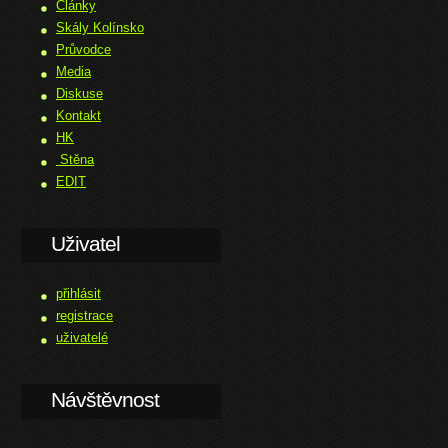
Články
Skály Kolínsko
Průvodce
Media
Diskuse
Kontakt
HK
Stěna
EDIT
Uživatel
přihlásit
registrace
uživatelé
Návštěvnost