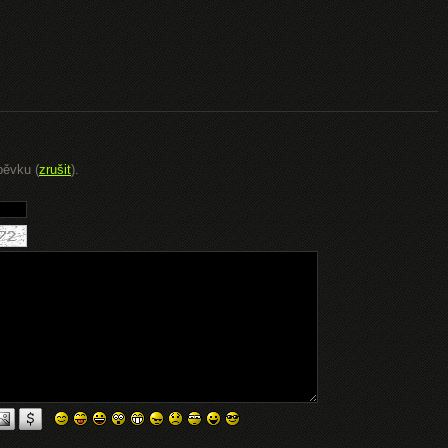
pěvku (
zrušit
).