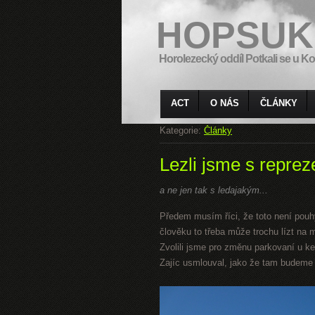
HOPSUK
Horolezecký oddíl Potkali se u Ko
ACT
O NÁS
ČLÁNKY
Kategorie:
Články
Lezli jsme s repre
a ne jen tak s ledajakým...
Předem musím říci, že toto není pouh
člověku to třeba může trochu lízt na m
Zvolili jsme pro změnu parkovaní u ke
Zajíc usmlouval, jako že tam budeme s