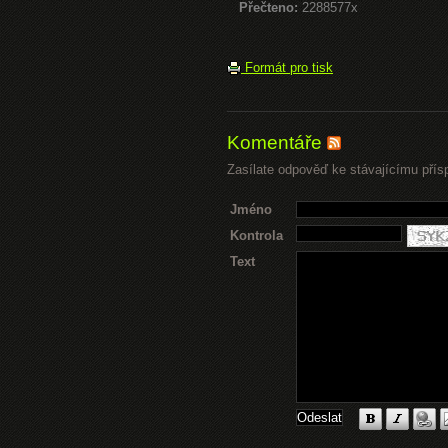
Přečteno:
2288577x
Formát pro tisk
Komentáře
Zasílate odpověď ke stávajícímu přís
Jméno
Kontrola
Text