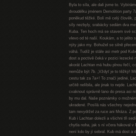
Byla to síla, ale dali jsme to. Vybírá
dvoudélku jménem Demolition party 7a+
poněkud těžké. Bolí mě celý člověk, p
síly nezbyly, srabácky sedám dva me
Kuba. Ten hoch má se stavem své schr
vlevo od té naší. Koukám, a to jelito
nýty jako my. Bohužel se silně přecen
váhá. Tudíž je stále asi metr pod Kub
dost a poctivě čeká v pozici lezecké
akorát Lachtan má hubu plnou řečí, co
nemůže být 7b. „Vždyť je to těžký! Měl
cestu tak za 7a+! To značí jediné, Lac
určitě nelíbila, ale jinak to nejde. La
cvaknout správně lano do presa asi nik
by mu dal. Naše poznámky o možném v
ukradené. Posílá nás všechny nejedno
tam nevydržel za ruce ani Mráza. Z po
Kub i Lachtan dolezli a všichni tři se
chytla noha, jak s ní včera hákoval v
není kdo by jí sebral. Kub má dost a