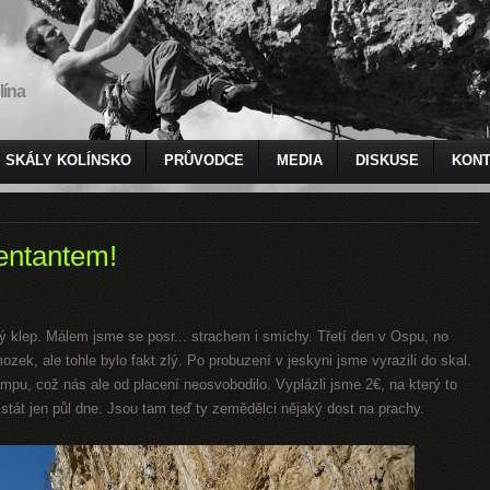
lína
SKÁLY KOLÍNSKO
PRŮVODCE
MEDIA
DISKUSE
KONT
zentantem!
ý klep. Málem jsme se posr... strachem i smíchy. Třetí den v Ospu, no
ozek, ale tohle bylo fakt zlý. Po probuzení v jeskyni jsme vyrazili do skal.
mpu, což nás ale od placení neosvobodilo. Vyplázli jsme 2€, na který to
tát jen půl dne. Jsou tam teď ty zemědělci nějaký dost na prachy.