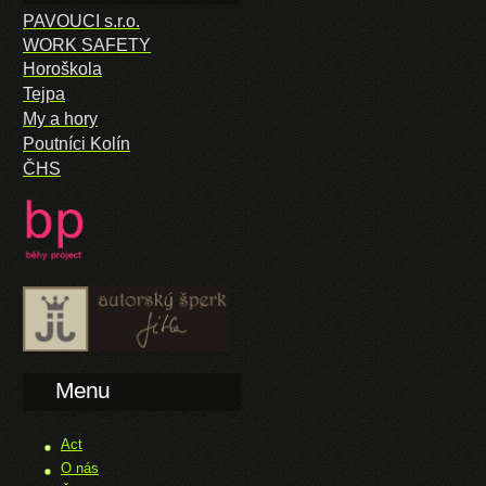
PAVOUCI s.r.o.
WORK SAFETY
Horoškola
Tejpa
My a hory
Poutníci Kolín
ČHS
Menu
Act
O nás