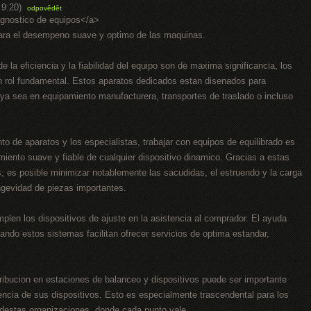
 9:20)
odpovědět
agnostico de equipos</a>
para el desempeno suave y optimo de las maquinas.
e la eficiencia y la fiabilidad del equipo son de maxima significancia, los
un rol fundamental. Estos aparatos dedicados estan disenados para
, ya sea en equipamiento manufacturera, transportes de traslado o incluso
to de aparatos y los especialistas, trabajar con equipos de equilibrado es
miento suave y fiable de cualquier dispositivo dinamico. Gracias a estas
 es posible minimizar notablemente las sacudidas, el estruendo y la carga
ngevidad de piezas importantes.
plen los dispositivos de ajuste en la asistencia al comprador. El ayuda
ando estos sistemas facilitan ofrecer servicios de optima estandar,
ribucion en estaciones de balanceo y dispositivos puede ser importante
iencia de sus dispositivos. Esto es especialmente trascendental para los
destas organizaciones, donde cada punto vale.