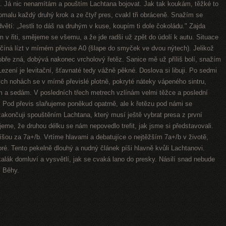
. Já nic nenamítám a pouštím Lachtana bojovat. Jak tak koukám, těžké to
pomalu každý druhý krok a ze čtyř pres, cvakl tři obráceně. Snažím se
ětí: „Jestli to dáš na druhým v kuse, koupím ti dole čokoládu." Zajda
em v řiti, smějeme se všemu, a že jde radši už zpět do údolí k autu. Situace
íná lízt v mírném převise A0 (šlape do smyček ve dvou nýtech). Jelikož
bře zná, dobývá nakonec vrcholový řetěz. Sanice mě už příliš bolí, snažím
ezení je levitační, šťavnaté tedy vážně pěkné. Doslova si libuji. Po sedmi
ch nohách se v mírně převislé plotně, pokryté náteky vápeného sintru,
m a sedám. V posledních třech metrech vzlínám velmi těžce a poslední
é. Pod převis slaňujeme poněkud opatrně, ale k řetězu pod námi se
zakončuji spouštěním Lachtana, který musí ještě vybrat presa z první
ujeme, že druhou délku se nám nepovedlo trefit, jak jsme si představovali.
píšou za 7a+/b. Vrtíme hlavami a debatujíce o nejtěžším 7a+/b v životě,
é. Tento pekelně dlouhý a nudný článek píši hlavně kvůli Lachtanovi.
kalák domluví a vysvětlí, jak se cvaká lano do presky. Násilí snad nebude
l Běhy.