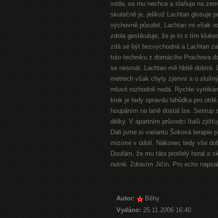
voda, se mu nechce a slaňuje na zem
skutečně je, jelikož Lachtan glosuje 
výchovně působit, Lachtan mi však odv
zdola gestikuluje, že je to s tím kluk
zdá se být bezvýchodná a Lachtan zač
tuto techniku z domácího Prachova do
se nesmát. Lachtan mě hbitě dobírá. L
metrech však chyty zjemní a o slušný
mluvit rozhodně nedá. Rychle vytéká
krok je tedy opravdu lahůdka pro otrl
houpáním na laně dostal lze. Sestup 
délky. V apartním průvodci Italů zjišť
Dali jsme si variantu Šoková terapie 
mizíme v údolí. Nakonec tedy vše dobr
Doufám, že mu táta protřelý horal a s
nutné. Zdravím Jičín. Pro echo napsa
Autor:
Běhy
Vydáno:
25.11.2006 16:40