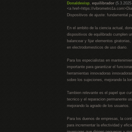
Donaldevisp
,
equilibrador
(5.3.2025
<a href=https://vibrometro1a.com>Di
Dispositivos de ajuste: fundamental 
En el ambito de la ciencia actual, dond
dispositivos de equilibrado cumplen 
balancear y fijar elementos giratorias
en electrodomesticos de uso diario.
Para los especialistas en mantenimien
importante para garantizar el funciona
herramientas innovadoras innovadoras,
sobre los sujeciones, mejorando la lo
Tambien relevante es el papel que cum
tecnico y el reparacion permanente us
mejorando la agrado de los usuarios.
Para los duenos de empresas, la cont
para incrementar la efectividad y efic
inversores que dirigen pequenas y mo