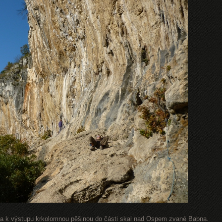
ěla k výstupu krkolomnou pěšinou do části skal nad Ospem zvané Babna.