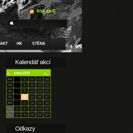
RSS zdroj
AKT
HK
STĚNA
Kalendář akcí
«
srpen 2026
»
Po
3
10
17
24
Út
4
11
18
25
St
5
12
19
26
Čt
6
13
20
27
Pá
7
14
21
28
So
1
8
15
22
29
Ne
2
9
16
23
30
Odkazy