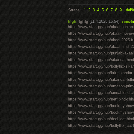
Strana:
1
2
3
4
5
6
7
8
9
dalš
hfgh
,
fghfg
(11.4.2025 16:54)
odpověd
https://www.start.gg/hub/akaal-punjabi
https://www.start.gg/hub/akaal-movie-d
https://www.start.gg/hub/akaal-2025-f
https://www.start.gg/hub/akaal-hindi-
https://www.start.gg/hub/punjabi-akaa
https://www.start.gg/hub/sikandar-hind
https://www.start.gg/hub/bollyflix-si
https://www.start.gg/hub/krk-sikandar
https://www.start.gg/hub/sikandar-full
https://www.start.gg/hub/amazon-prime
https://www.start.gg/hub/cineablend-c
https://www.start.gg/hub/netflixhd-chh
https://www.start.gg/hub/bookmyshow
https://www.start.gg/hub/bookmyshow-ja
https://www.start.gg/hub/deol-jaat-hind
https://www.start.gg/hub/bollyfl-x-jaa