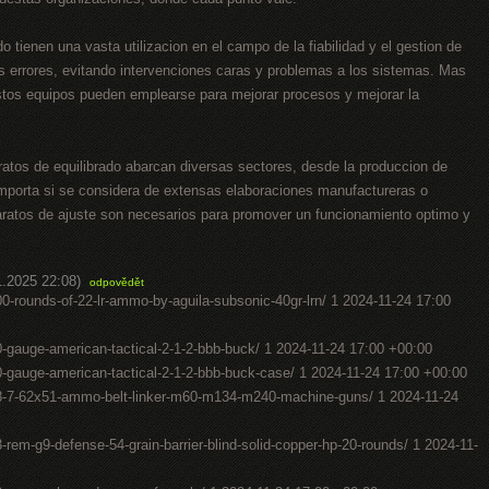
o tienen una vasta utilizacion en el campo de la fiabilidad y el gestion de
les errores, evitando intervenciones caras y problemas a los sistemas. Mas
estos equipos pueden emplearse para mejorar procesos y mejorar la
ratos de equilibrado abarcan diversas sectores, desde la produccion de
 importa si se considera de extensas elaboraciones manufactureras o
ratos de ajuste son necesarios para promover un funcionamiento optimo y
1.2025 22:08)
odpovědět
-rounds-of-22-lr-ammo-by-aguila-subsonic-40gr-lrn/ 1 2024-11-24 17:00
gauge-american-tactical-2-1-2-bbb-buck/ 1 2024-11-24 17:00 +00:00
gauge-american-tactical-2-1-2-bbb-buck-case/ 1 2024-11-24 17:00 +00:00
8-7-62x51-ammo-belt-linker-m60-m134-m240-machine-guns/ 1 2024-11-24
em-g9-defense-54-grain-barrier-blind-solid-copper-hp-20-rounds/ 1 2024-11-