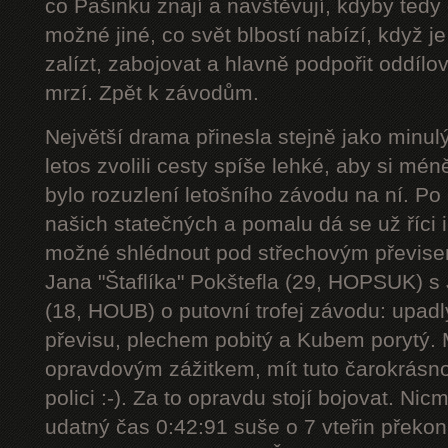
co Pašinku znají a navštěvují, kdyby tedy 
možné jiné, co svět blbostí nabízí, když je
zalízt, zabojovat a hlavně podpořit oddíl
mrzí. Zpět k závodům.
Největší drama přinesla stejně jako minul
letos zvolili cesty spíše lehké, aby si méně
bylo rozuzlení letošního závodu na ní. P
našich statečných a pomalu dá se už říci 
možné shlédnout pod střechovým převise
Jana "Štaflíka" Pokštefla (29, HOPSUK) 
(18, HOUB) o putovní trofej závodu: upadl
převisu, plechem pobitý a Kubem porytý. M
opravdovým zážitkem, mít tuto čarokrásno
polici :-). Za to opravdu stojí bojovat. Ni
udatný čas 0:42:91 suše o 7 vteřin překona