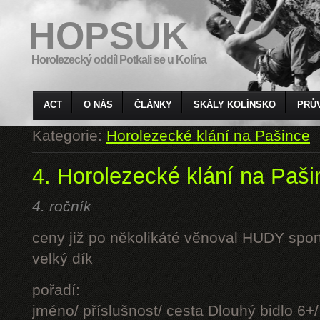
HOPSUK
Horolezecký oddíl Potkali se u Kolína
ACT
O NÁS
ČLÁNKY
SKÁLY KOLÍNSKO
PRŮ
Kategorie:
Horolezecké klání na Pašince
4. Horolezecké klání na Paši
4. ročník
ceny již po několikáté věnoval HUDY sport 
velký dík
pořadí:
jméno/ příslušnost/ cesta Dlouhý bidlo 6+