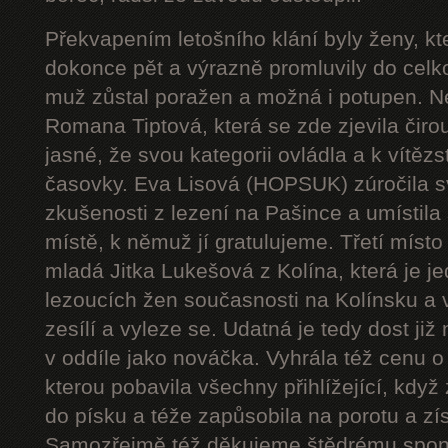
Překvapením letošního klání byly ženy, kte
dokonce pět a výrazně promluvily do cel
muž zůstal poražen a možná i potupen. N
Romana Tiptová, která se zde zjevila čiro
jasné, že svou kategorii ovládla a k vítězst
časovky. Eva Lisová (HOPSUK) zúročila s
zkušenosti z lezení na Pašince a umístil
místě, k němuž jí gratulujeme. Třetí místo
mladá Jitka Lukešová z Kolína, která je j
lezoucích žen současnosti na Kolínsku a 
zesílí a vyleze se. Udatná je tedy dost již 
v oddíle jako nováčka. Vyhrála též cenu o
kterou pobavila všechny přihlížející, když
do písku a téže zapůsobila na porotu a zís
Samozřejmě též děkujeme štědrému sponz