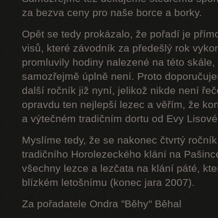
za bezva ceny pro naše borce a borky.
Opět se tedy prokázalo, že pořadí je přím
visů, které závodník za předešlý rok vyko
promluvily hodiny nalezené na této skále, 
samozřejmě úplně není. Proto doporučuje
další ročník již nyní, jelikož nikde není ř
opravdu ten nejlepší lezec a věřím, že kon
a výtečném tradičním dortu od Evy Lisové, 
Myslíme tedy, že se nakonec čtvrtý ročník
tradičního Horolezeckého klání na Pašinc
všechny lezce a lezčata na klání páté, kt
blízkém letošnímu (konec jara 2007).
Za pořadatele Ondra "Běhy" Běhal