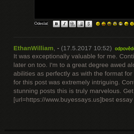
EthanWilliam
,
-
(17.5.2017 10:52)
odpověd
It was exceptionally valuable for me. Con
later on too. I'm to a great degree awed a
abilities as perfectly as with the format f
for this post was extremely intriguing. Con
stunning posts this is truly marvelous. Ge
[url=https://www.buyessays.us]best essay wr