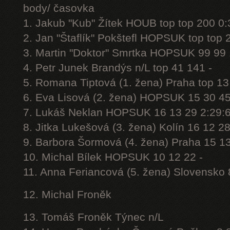
body/ časovka
1. Jakub "Kub" Žítek HOUB top top 200 0:
2. Jan "Štaflík" Pokštefl HOPSUK top top 
3. Martin "Doktor" Smrtka HOPSUK 99 99 
4. Petr Junek Brandýs n/L top 41 141 -
5. Romana Tiptová (1. žena) Praha top 13
6. Eva Lisová (2. žena) HOPSUK 15 30 45
7. Lukáš Neklan HOPSUK 16 13 29 2:29:
8. Jitka Lukešová (3. žena) Kolín 16 12 2
9. Barbora Šormová (4. žena) Praha 15 1
10. Michal Bílek HOPSUK 10 12 22 -
11. Anna Feriancová (5. žena) Slovensko 
12. Michal Froněk
13. Tomáš Froněk Týnec n/L