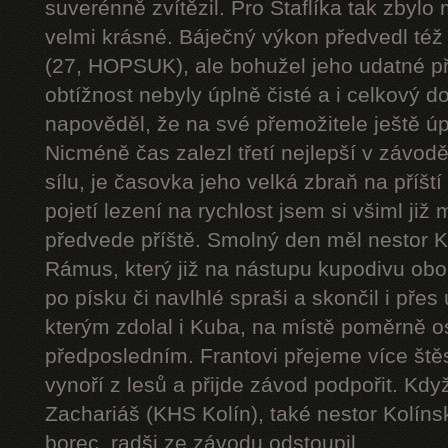
suverénně zvítězil. Pro Štaflíka tak zbylo 
velmi krásné. Báječný výkon předvedl též
(27, HOPSUK), ale bohužel jeho udatné p
obtížnost nebyly úplně čisté a i celkový d
napověděl, že na své přemožitele ještě ú
Nicméně čas zalezl třetí nejlepší v závod
sílu, je časovka jeho velká zbraň na příšt
pojetí lezení na rychlost jsem si všiml již 
předvede příště. Smolný den měl nestor K
Rámus, který již na nástupu kupodivu obo
po písku či navlhlé spraši a skončil i pře
kterým zdolal i Kuba, na místě poměrně o
předposledním. Frantovi přejeme více štěst
vynoří z lesů a přijde závod podpořit. Kdy
Zachariáš (KHS Kolín), také nestor Kolínsk
borec, radši ze závodu odstoupil.