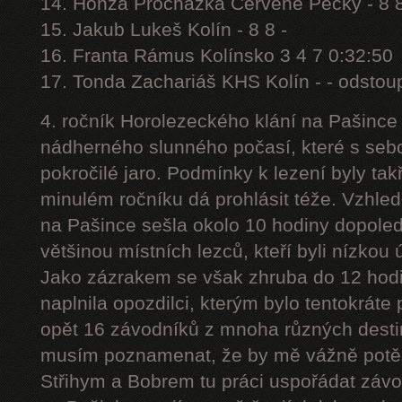
14. Honza Procházka Červené Pečky - 8 
15. Jakub Lukeš Kolín - 8 8 -
16. Franta Rámus Kolínsko 3 4 7 0:32:50
17. Tonda Zachariáš KHS Kolín - - odstoup
4. ročník Horolezeckého klání na Pašince 
nádherného slunného počasí, které s sebo
pokročilé jaro. Podmínky k lezení byly tak
minulém ročníku dá prohlásit téže. Vzhled
na Pašince sešla okolo 10 hodiny dopoled
většinou místních lezců, kteří byli nízkou
Jako zázrakem se však zhruba do 12 hodin
naplnila opozdilci, kterým bylo tentokráte
opět 16 závodníků z mnoha různých desti
musím poznamenat, že by mě vážně potěš
Střihym a Bobrem tu práci uspořádat závod