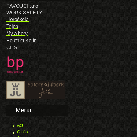
PAVOUCI s.r.o.
WORK SAFETY
Horoškola
Tejpa
My a hory
Poutníci Kolín
ČHS
Menu
Act
O nás