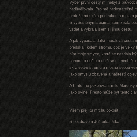
Výběr první cesty mi nebyl z průvodce
nedůvěřovala. Pro mě nedostatečné m
protože mi skála pod rukama rupla a já
S vytřeštěnýma očima jsem zírala pod
vzdát a vybrala jsem si jinou cestu.
A jak vypadala další morálová cesta n
předskalí kolem stromu, což je velký l
ním moje smyce, která se nezdála být 
nahoru to nešlo a dolů se mi nechtělo
skrz větve stromu a možná sebou vez
jako smyslu zbavená a naštěstí objevi
A tímto mé pokořování milé Mařenky s
jako svině. Přesto může být tento čl
Všem přeji tu mrchu
pokořit!
S pozdravem Ještěrka Jitka