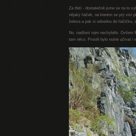
Za třetí - dostatečně jsme se na to v
nějaký háček, na kterém se prý visí př
železa a pak si odsednu do háčičku,
No, nadšení nám nechybělo. Ovšem M
tam něco. Prostě bylo nutné užívat i 