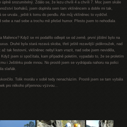
 úplně srozumitelný. Zdálo se, že lezu chvíli 4 a chvíli 7. Moc jsem skále
nožství borháků, jsem doplnila sem tam vklíněncem a dobře mi tak,
 se urvala , ještě k tomu do pendlu. Ale můj vklíněnec to vydržel.
 sebe a nad sebe a trochu mě přešel humor. Přesto jsem to nehodlala
a Mařence? Když se mi podařilo odlepit se od země, první jištění bylo na
uxus. Druhé byla stará rezavá skoba, třetí ještě rezavější pidikroužek, nad
až tak festovní, vklíněnec nebyl kam vrazit, nad sebe jsem neviděla,
. Když jsem si spočítala, kam případně poletím, vypadalo to, že se proletím
mu i Ještěrku pode mnou. No prostě jsem
se vydrápala nahoru na polici
la slaňák.
končilo. Tolik morálu v sobě tedy nenacházím. Prostě jsem se tam vybála
ánek pro někoho příjemnou výzvou...