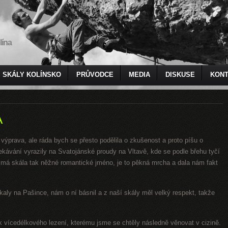
lína
SKÁLY KOLÍNSKO
PRŮVODCE
MEDIA
DISKUSE
KONT
A
 výprava, ale ráda bych se přesto podělila o zkušenost a proto píšu o
ekávání vyrazily na Svatojánské proudy na Vltavě, kde se podle břehu tyčí
á skála tak něžné romantické jméno, je to pěkná mrcha a dala nám fakt
tkaly na Pašince, nám o ní básnil a z naší skály měl velký respekt, takže
vik vícedélkového lezení, kterému jsme se chtěly následně věnovat v cizině.