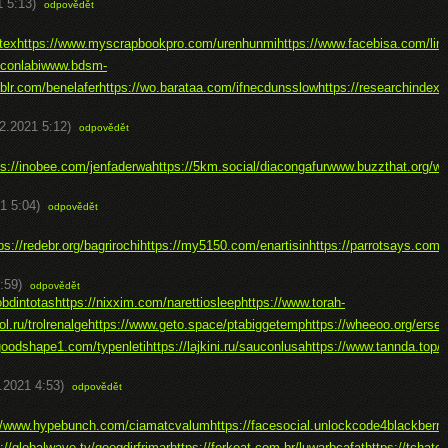
1 5:13)
odpovědět
tex
https://www.myscrapbookpro.com/urenhunmi
https://www.facebisa.com/lin
iconlabi
www.bdsm-
blr.com/benelafer
https://wo.barataa.com/ifnecdunsslow
https://researchindexi
2.2021 5:12)
odpovědět
ps://inobee.com/jenfaderwa
https://5km.social/diacongafur
www.buzzthat.org/w
1 5:04)
odpovědět
ps://redebr.org/bagrirochi
https://my5150.com/enartisin
https://parrotsays.com/i
:59)
odpovědět
obdintotas
https://nixxim.com/narettiosleep
https://www.torah-
l.ru/trolrenalge
https://www.geto.space/ptabiggetemp
https://wheeoo.org/erse
/goodshape1.com/typenleti
https://lajkini.ru/sauconlusa
https://www.tannda.top
.2021 4:53)
odpovědět
://www.hypebunch.com/ciamatcvalum
https://facesocial.unlockcode4blackberry
://globalwave.tv/googdirfrimar
https://forkeat.com.br/luwarbcafat
https://tchatc