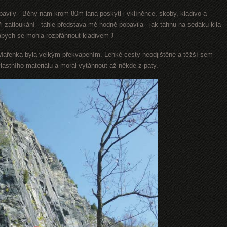
ybavily - Běhy nám krom 80m lana poskytl i vklíněnce, skoby, kladivo a
i zatloukání - tahle představa mě hodně pobavila - jak táhnu na sedáku kila
 abych se mohla rozpřáhnout kladivem
J
ařenka byla velkým překvapením. Lehké cesty neodjištěné a těžší sem
vlastního materiálu a morál vytáhnout až někde z paty.