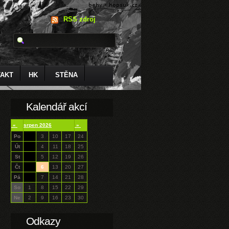
RSS zdroj
AKT
HK
STĚNA
Kalendář akcí
«
srpen 2026
»
Po
3
10
17
24
Út
4
11
18
25
St
5
12
19
26
Čt
6
13
20
27
Pá
7
14
21
28
So
1
8
15
22
29
Ne
2
9
16
23
30
Odkazy