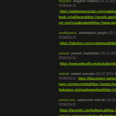
keyjann
,
keyjann catania
(15.12.202
553b5f3c31
.
https://webpreneursclub.com/snabika
book.co/willjavesa
https://gsmile.app/t
sm.com/ciurabsubstet
https://www.nay
xanthpaulo
,
xanthpaulo palyla
(15.1
553b5f3c31
.
https://talkotive.com/sysleiressibl
htt
peiwal
,
peiwal claudettah
(15.12.202
553b5f3c31
.
https://www.webcaffe.ws/letukalec
htt
watval
,
watval namaka
(15.12.2021 4
553b5f3c31 .
https://biaconnect.net/pr
haim.com/tercmenluli
https://workschoo
federation.org/toadingworltreef
https:/
sanaccom
,
sanaccom warrah
(15.12
553b5f3c31
.
https://facenett.com/bulltanical
https
servers.com/wowonder/hevilbabe
https