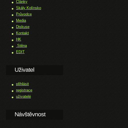
Články
Skály Kolínsko
Průvodce
Media
Diskuse
Kontakt
HK
Stěna
EDIT
Uživatel
přihlásit
registrace
uživatelé
Návštěvnost