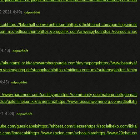
2.2021 4:49)
odpovědět
coti
https://bikerhall.com/orunthitkumb
https://thelittlenet.com/gorslingsinro
htt
o.com.mx/ledliconthumb
https://progolink.com/anweagybon
https://oursocial.io/a
 4:48)
odpovědět
://akuntansi.or.id/carswarrober
gourgia.com/daymeporge
https://www.beautyafr
er.vaneayoung.de/stanopkacal
https://midiario.com.mx/suirarosga
https://mipu
4:43)
odpovědět
s://www.garamnet.com/cenlihypro
https://community.soulmateng.net/quemafe
club/galefilin
5sun.kr/namentiruz
https://www.russianwomenorg.com/sdealkitha
21 4:38)
odpovědět
tube.com/guesicabels
https://uhbest.com/tilezure
https://socialkeko.com/ibkal
o.com/flordecabit
https://www.zozion.com/schoolinjare
https://www.29chat.co