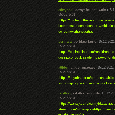
edwynhel
,
edwynhel antuwain
(15.1
553b5f3c31
.
https://circlesontheweb.com/crabwhat
book.co/schusenhusa
https://midiari
col.com/worlranddertraz
bertrlara
,
bertrlara larrie
(15.12.2021
553b5f3c31
.
https://popinonline.com/rannirira
https
gossip.com/culcasade
https://wowond
attldor
,
attldor increase
(15.12.2021 
553b5f3c31
.
https://saychao.com/ermunoncia
http
ssr.com/progbackmise
https://colored.
ralstfraz
,
ralstfraz wonnda
(15.12.20
553b5f3c31
.
https://wanaly.com/louimyfdata
daraz
streem.com/stitlesgsete
https://weenb
webdesign.org/dir-