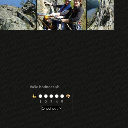
Vaše hodnocení:
1
2
3
4
5