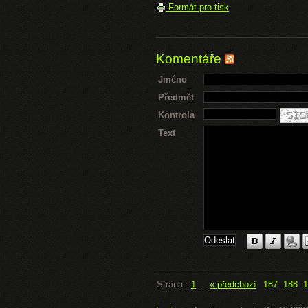
Formát pro tisk
Komentáře
Jméno
Předmět
Kontrola
Text
Strana:
1
...
« předchozí
187
188
1