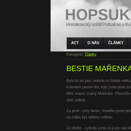
HOPSUK
Horolezecký oddíl Potkali se u Ko
ACT
O NÁS
ČLÁNKY
Kategorie:
Články
BESTIE MAŘENK
Bylo to po jaru, nebyla to žádná velká
krásném jarním dni, kdy jsme plné oč
90m masív zvaný Mařenka. Přestože m
dost zabrat.
Za prvé - jistý lezec, kterého jsme po
se zdála být dobrou volbou.
Za druhé - vybraly jsme si ji pro nác