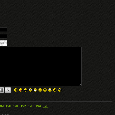
89
190
191
192
193
194
195