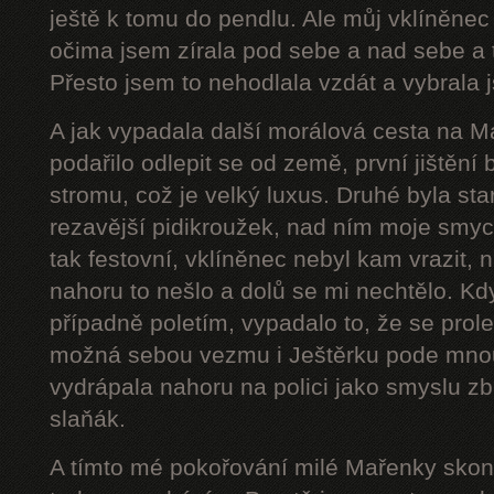
ještě k tomu do pendlu. Ale můj vklíněnec
očima jsem zírala pod sebe a nad sebe a 
Přesto jsem to nehodlala vzdát a vybrala j
A jak vypadala další morálová cesta na 
podařilo odlepit se od země, první jištění
stromu, což je velký luxus. Druhé byla star
rezavější pidikroužek, nad ním moje smyc
tak festovní, vklíněnec nebyl kam vrazit,
nahoru to nešlo a dolů se mi nechtělo. Kd
případně poletím, vypadalo to, že se prol
možná sebou vezmu i Ještěrku pode mnou
vydrápala nahoru na polici jako smyslu zb
slaňák.
A tímto mé pokořování milé Mařenky skonč