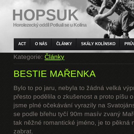
HOPSUK
Horolezecký oddíl Potkali se u Kolína
ACT
O NÁS
ČLÁNKY
SKÁLY KOLÍNSKO
PRŮ
Kategorie:
Články
BESTIE MAŘENKA
Bylo to po jaru, nebyla to žádná velká výp
přesto podělila o zkušenost a proto píšu 
jsme plné očekávání vyrazily na Svatoján
se podle břehu tyčí 90m masív zvaný Mař
tak něžné romantické jméno, je to pěkná 
zabrat.