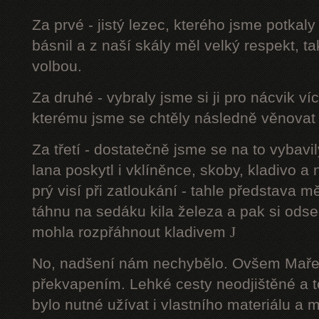
Za prvé - jistý lezec, kterého jsme potkal
básnil a z naší skály měl velký respekt, t
volbou.
Za druhé - vybraly jsme si ji pro nácvik v
kterému jsme se chtěly následně věnovat 
Za třetí - dostatečně jsme se na to vyba
lana poskytl i vklíněnce, skoby, kladivo a
prý visí při zatloukání - tahle představa m
táhnu na sedáku kila železa a pak si ods
mohla rozpřáhnout kladivem
J
No, nadšení nám nechybělo. Ovšem Maře
překvapením. Lehké cesty neodjištěné a 
bylo nutné užívat i vlastního materiálu a