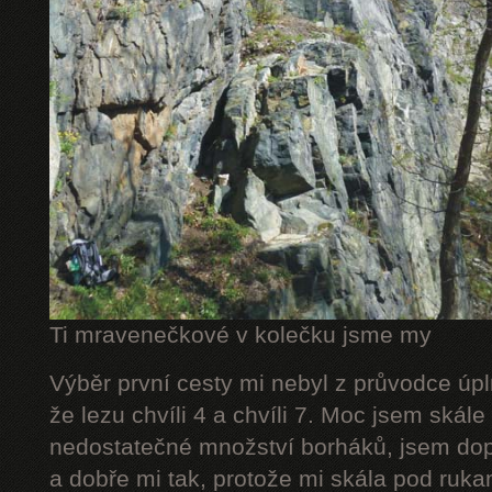
Ti mravenečkové v kolečku jsme my
Výběr první cesty mi nebyl z průvodce úpl
že lezu chvíli 4 a chvíli 7. Moc jsem skál
nedostatečné množství borháků, jsem dop
a dobře mi tak, protože mi skála pod rukam