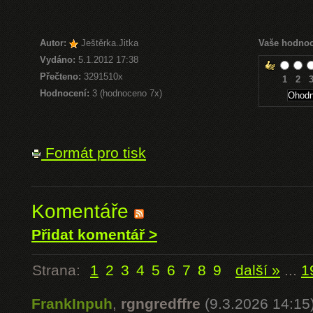
Autor:
Ještěrka.Jitka
Vaše hodnoc
Vydáno:
5.1.2012 17:38
Přečteno:
3291510x
1
2
Hodnocení:
3 (hodnoceno 7x)
Formát pro tisk
Komentáře
Přidat komentář >
Strana:
1
2
3
4
5
6
7
8
9
další »
...
1
FrankInpuh
,
rgngredffre
(9.3.2026 14:15