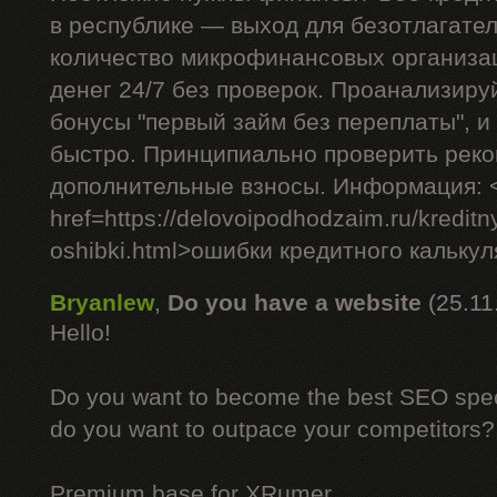
в республике — выход для безотлагате
количество микрофинансовых организа
денег 24/7 без проверок. Проанализиру
бонусы "первый займ без переплаты", и
быстро. Принципиально проверить рек
дополнительные взносы. Информация: 
href=https://delovoipodhodzaim.ru/kreditny
oshibki.html>ошибки кредитного кальку
Bryanlew
,
Do you have a website
(25.11
Hello!
Do you want to become the best SEO specia
do you want to outpace your competitors?
Premium base for XRumer