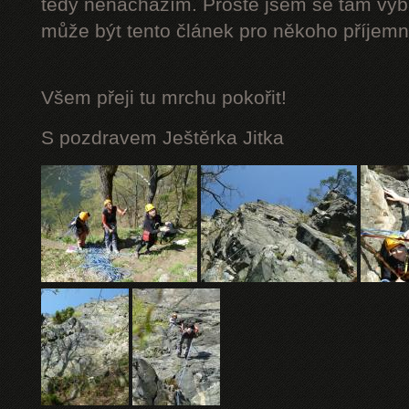
tedy nenacházím. Prostě jsem se tam vybá
může být tento článek pro někoho příjemn
Všem přeji tu mrchu
pokořit!
S pozdravem Ještěrka Jitka