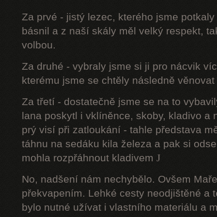
Za prvé - jistý lezec, kterého jsme potkal
básnil a z naší skály měl velký respekt, t
volbou.
Za druhé - vybraly jsme si ji pro nácvik v
kterému jsme se chtěly následně věnovat 
Za třetí - dostatečně jsme se na to vyba
lana poskytl i vklíněnce, skoby, kladivo a
prý visí při zatloukání - tahle představa m
táhnu na sedáku kila železa a pak si ods
mohla rozpřáhnout kladivem
J
No, nadšení nám nechybělo. Ovšem Maře
překvapením. Lehké cesty neodjištěné a 
bylo nutné užívat i vlastního materiálu a