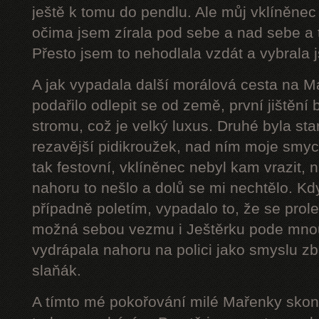
ještě k tomu do pendlu. Ale můj vklíněnec
očima jsem zírala pod sebe a nad sebe a 
Přesto jsem to nehodlala vzdát a vybrala j
A jak vypadala další morálová cesta na 
podařilo odlepit se od země, první jištění
stromu, což je velký luxus. Druhé byla star
rezavější pidikroužek, nad ním moje smyc
tak festovní, vklíněnec nebyl kam vrazit,
nahoru to nešlo a dolů se mi nechtělo. Kd
případně poletím, vypadalo to, že se prol
možná sebou vezmu i Ještěrku pode mnou
vydrápala nahoru na polici jako smyslu zb
slaňák.
A tímto mé pokořování milé Mařenky skonč