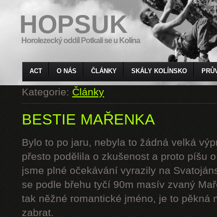
HOPSUK
Horolezecký oddíl Potkali se u Kolína
ACT
O NÁS
ČLÁNKY
SKÁLY KOLÍNSKO
PRŮ
Kategorie:
Články
BESTIE MAŘENKA
Bylo to po jaru, nebyla to žádná velká výp
přesto podělila o zkušenost a proto píšu 
jsme plné očekávání vyrazily na Svatoján
se podle břehu tyčí 90m masív zvaný Mař
tak něžné romantické jméno, je to pěkná 
zabrat.