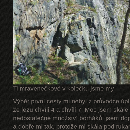
Ti mravenečkové v kolečku jsme my
Výběr první cesty mi nebyl z průvodce úpl
že lezu chvíli 4 a chvíli 7. Moc jsem skál
nedostatečné množství borháků, jsem dop
a dobře mi tak, protože mi skála pod rukam