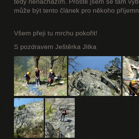
tedy nenacházím. Prostě jsem se tam vybá
může být tento článek pro někoho příjemn
Všem přeji tu mrchu
pokořit!
S pozdravem Ještěrka Jitka