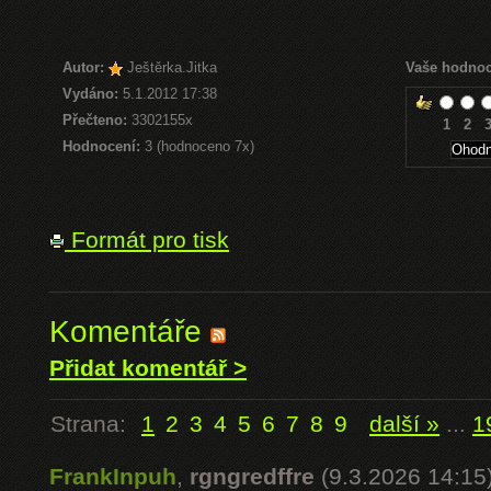
Autor:
Ještěrka.Jitka
Vaše hodnoc
Vydáno:
5.1.2012 17:38
Přečteno:
3302155x
1
2
Hodnocení:
3 (hodnoceno 7x)
Formát pro tisk
Komentáře
Přidat komentář >
Strana:
1
2
3
4
5
6
7
8
9
další »
...
1
FrankInpuh
,
rgngredffre
(9.3.2026 14:15