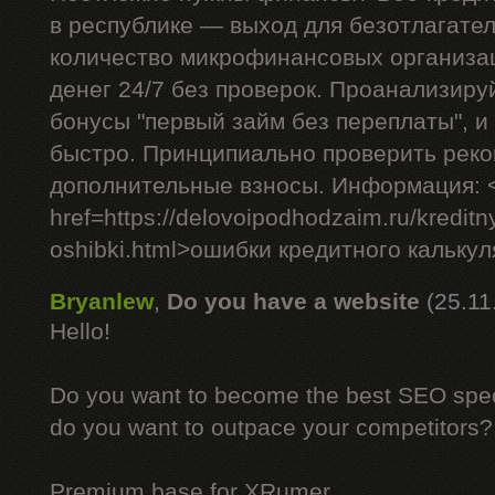
в республике — выход для безотлагате
количество микрофинансовых организа
денег 24/7 без проверок. Проанализиру
бонусы "первый займ без переплаты", и
быстро. Принципиально проверить рек
дополнительные взносы. Информация: 
href=https://delovoipodhodzaim.ru/kreditny
oshibki.html>ошибки кредитного кальку
Bryanlew
,
Do you have a website
(25.11
Hello!
Do you want to become the best SEO specia
do you want to outpace your competitors?
Premium base for XRumer