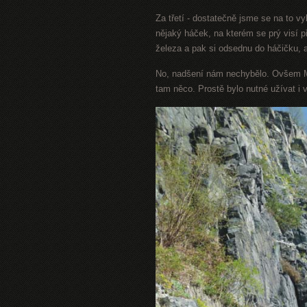
Za třetí - dostatečně jsme se na to v
nějaký háček, na kterém se prý visí př
železa a pak si odsednu do háčičku,
No, nadšení nám nechybělo. Ovšem M
tam něco. Prostě bylo nutné užívat i 