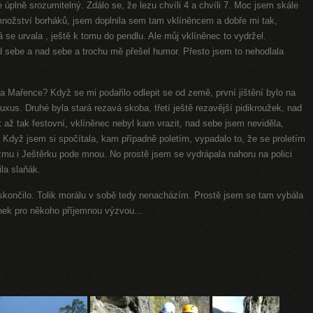
 úplně srozumitelný. Zdálo se, že lezu chvíli 4 a chvíli 7. Moc jsem skále
nožství borháků, jsem doplnila sem tam vklíněncem a dobře mi tak,
 se urvala , ještě k tomu do pendlu. Ale můj vklíněnec to vydržel.
 sebe a nad sebe a trochu mě přešel humor. Přesto jsem to nehodlala
a Mařence? Když se mi podařilo odlepit se od země, první jištění bylo na
uxus. Druhé byla stará rezavá skoba, třetí ještě rezavější pidikroužek, nad
až tak festovní, vklíněnec nebyl kam vrazit, nad sebe jsem neviděla,
. Když jsem si spočítala, kam případně poletím, vypadalo to, že se proletím
mu i Ještěrku pode mnou. No prostě jsem
se vydrápala nahoru na polici
la slaňák.
končilo. Tolik morálu v sobě tedy nenacházím. Prostě jsem se tam vybála
ánek pro někoho příjemnou výzvou...