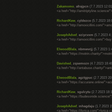
Zakamomo
,
afrajpcn
(7.7.2023 12:01
<a href="http://amitriptyline.science
RichardKew
,
cyldezco
(5.7.2023 18:
<a href="http://amoxicillini.com/">am
JosephAdvef
,
eziycvxm
(5.7.2023 4:
<a href="http://amoxicillini.com/">buy
ElwoodBlala
,
nbmwvrjj
(5.7.2023 1:
<a href="https://motrin.charity/">mot
Davished
,
zqsemozn
(4.7.2023 18:4
<a href="http://antabuse.charity/">a
ElwoodBlala
,
agztgpuc
(2.7.2023 20
<a href="https://accurane.online/">a
RichardKew
,
sgulcytu
(2.7.2023 18:
<a href="https://budesonide.science/
JosephAdvef
,
mhagdaju
(1.7.2023 1
<a href="https://ilyrica.com/">lyrica c