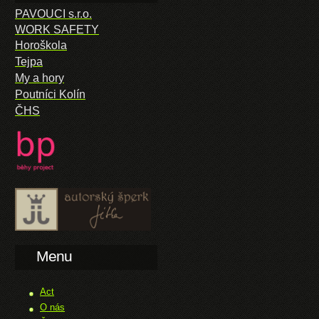
PAVOUCI s.r.o.
WORK SAFETY
Horoškola
Tejpa
My a hory
Poutníci Kolín
ČHS
Menu
Act
O nás