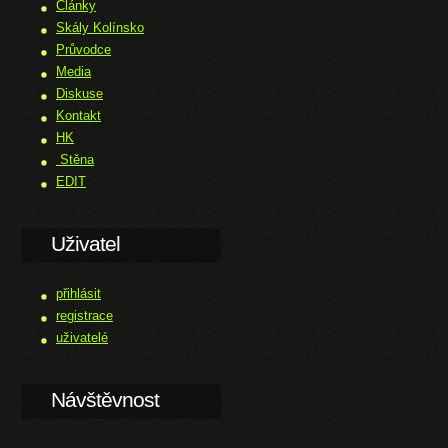
Články
Skály Kolínsko
Průvodce
Media
Diskuse
Kontakt
HK
Stěna
EDIT
Uživatel
přihlásit
registrace
uživatelé
Návštěvnost