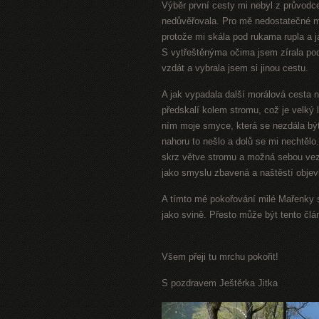
Výběr první cesty mi nebyl z průvodce
nedůvěřovala. Pro mě nedostatečné m
protože mi skála pod rukama rupla a já
S vytřeštěnýma očima jsem zírala pod
vzdát a vybrala jsem si jinou cestu.
A jak vypadala další morálová cesta n
předskalí kolem stromu, což je velký l
ním moje smyce, která se nezdála být 
nahoru to nešlo a dolů se mi nechtělo
skrz větve stromu a možná sebou vez
jako smyslu zbavená a naštěstí objevi
A tímto mé pokořování milé Mařenky s
jako svině. Přesto může být tento čl
Všem přeji tu mrchu
pokořit!
S pozdravem Ještěrka Jitka