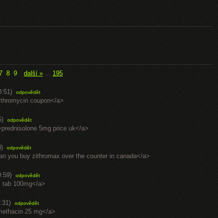
7
8
9
další »
...
195
0:51)
odpovědět
zithromycin coupon</a>
5)
odpovědět
">prednisolone 5mg price uk</a>
8)
odpovědět
can you buy zithromax over the counter in canada</a>
0:59)
odpovědět
ril tab 100mg</a>
:31)
odpovědět
domethacin 25 mg</a>