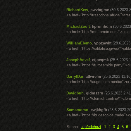
RichardKew
,
pwvbqjmc
(30.6.2023 8
<a href="http://trazodone.africa/">tr
MichaelZooft
,
kprumhdm
(30.6.2023
<a href="http://meftormin.com/">glu
WilliamElemo
,
yppzawbt
(28.6.2023
<a href="https://sildalisa.gives/">sild
JosephAdvef
,
ctjocqmk
(25.6.2023 1
<a href="https://furosemide.party/">d
DarrylDar
,
atfwrefm
(25.6.2023 11:16
<a href="http://augmentin.media/">rx 
Davidbuh
,
gldmszru
(25.6.2023 2:41
<a href="http://clomidfrt.online/">clom
Samamomo
,
cwjkhgfb
(23.6.2023 20
<a href="https://budesonide.trade/">
Strana:
« předchozí
1
2
3
4
5
6