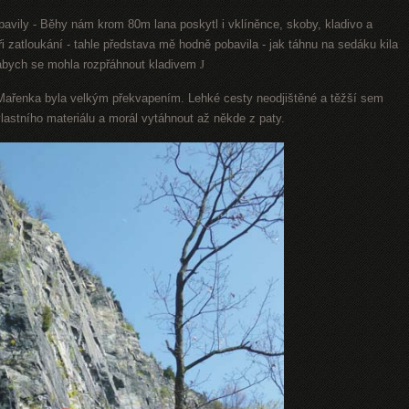
ybavily - Běhy nám krom 80m lana poskytl i vklíněnce, skoby, kladivo a
i zatloukání - tahle představa mě hodně pobavila - jak táhnu na sedáku kila
 abych se mohla rozpřáhnout kladivem
J
ařenka byla velkým překvapením. Lehké cesty neodjištěné a těžší sem
vlastního materiálu a morál vytáhnout až někde z paty.