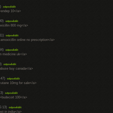
)
odpovědět
/">endep 10</a>
00)
odpovědět
oxicillin 800 mg</a>
11)
odpovědět
 amoxicillin online no prescription</a>
44)
odpovědět
rin medicine uk</a>
8)
odpovědět
ntabuse buy canada</a>
:47)
odpovědět
ccutane 10mg for sale</a>
13)
odpovědět
">budecort 100</a>
5:13)
odpovědět
ost in india</a>