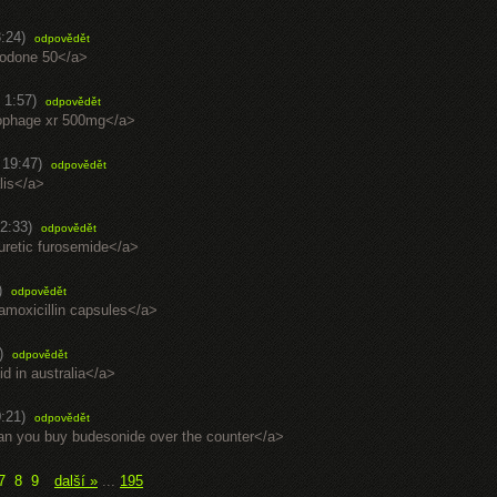
:24)
odpovědět
azodone 50</a>
 1:57)
odpovědět
cophage xr 500mg</a>
 19:47)
odpovědět
alis</a>
2:33)
odpovědět
iuretic furosemide</a>
)
odpovědět
amoxicillin capsules</a>
)
odpovědět
id in australia</a>
:21)
odpovědět
can you buy budesonide over the counter</a>
7
8
9
další »
...
195