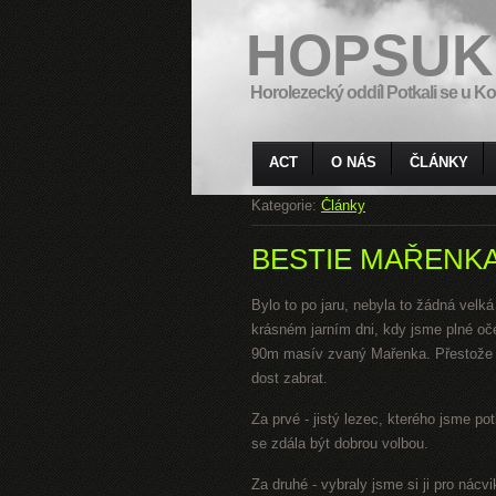
HOPSUK
Horolezecký oddíl Potkali se u Ko
ACT
O NÁS
ČLÁNKY
Kategorie:
Články
BESTIE MAŘENK
Bylo to po jaru, nebyla to žádná velká
krásném jarním dni, kdy jsme plné oč
90m masív zvaný Mařenka. Přestože m
dost zabrat.
Za prvé - jistý lezec, kterého jsme po
se zdála být dobrou volbou.
Za druhé - vybraly jsme si ji pro nác