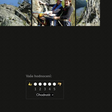
Vaše hodnocení:
1
2
3
4
5