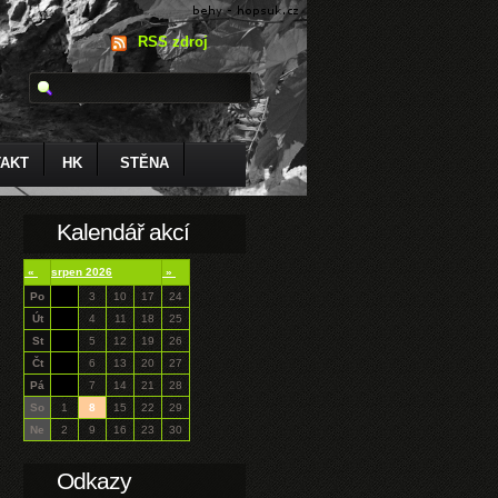
RSS zdroj
AKT
HK
STĚNA
Kalendář akcí
«
srpen 2026
»
Po
3
10
17
24
Út
4
11
18
25
St
5
12
19
26
Čt
6
13
20
27
Pá
7
14
21
28
So
1
8
15
22
29
Ne
2
9
16
23
30
Odkazy