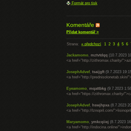
Formát pro tisk
Komentáře
Přidat komentář >
Strana:
« předchozí
1
2
3
4
5
6
Jackamomo
,
mztvtdqq
(10.7.2023 1
<a href="http://zithromax.charity/">a
JosephAdvef
,
tsaijgft
(9.7.2023 19:1
<a href="http://prednisolonetab.skin/
Eyeamomo
,
mqattbkg
(9.7.2023 1:5
<a href="https://zithromax.charity/">
JosephAdvef
,
hswjhpxa
(8.7.2023 2
<a href="http://lznopril.com/">lisinop
Maryamomo
,
ymkcqiiej
(8.7.2023 16
<a href="http://indocina.online/">in