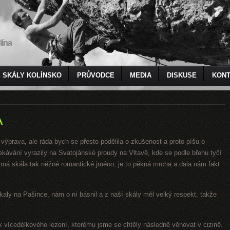
lína
SKÁLY KOLÍNSKO
PRŮVODCE
MEDIA
DISKUSE
KONT
A
 výprava, ale ráda bych se přesto podělila o zkušenost a proto píšu o
ekávání vyrazily na Svatojánské proudy na Vltavě, kde se podle břehu tyčí
á skála tak něžné romantické jméno, je to pěkná mrcha a dala nám fakt
tkaly na Pašince, nám o ní básnil a z naší skály měl velký respekt, takže
vik vícedélkového lezení, kterému jsme se chtěly následně věnovat v cizině.