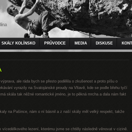
lína
SKÁLY KOLÍNSKO
PRŮVODCE
MEDIA
DISKUSE
KONT
A
 výprava, ale ráda bych se přesto podělila o zkušenost a proto píšu o
ekávání vyrazily na Svatojánské proudy na Vltavě, kde se podle břehu tyčí
á skála tak něžné romantické jméno, je to pěkná mrcha a dala nám fakt
tkaly na Pašince, nám o ní básnil a z naší skály měl velký respekt, takže
vik vícedélkového lezení, kterému jsme se chtěly následně věnovat v cizině.