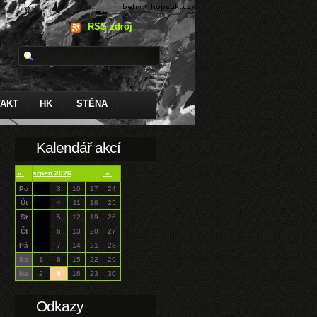
RSS zdroj
AKT
HK
STĚNA
Kalendář akcí
«
srpen 2026
»
Po
3
10
17
24
Út
4
11
18
25
St
5
12
19
26
Čt
6
13
20
27
Pá
7
14
21
28
So
1
8
15
22
29
Ne
2
9
16
23
30
Odkazy