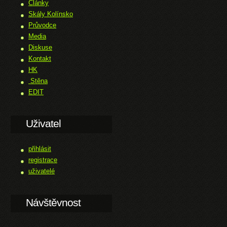
Články
Skály Kolínsko
Průvodce
Media
Diskuse
Kontakt
HK
Stěna
EDIT
Uživatel
přihlásit
registrace
uživatelé
Návštěvnost