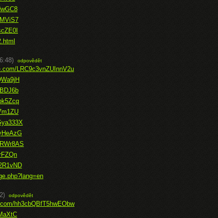
ydwGC8
gMViS7
scZE0I
.html
6:48)
odpovědět
ice.com/LRC9c3vnZUInnV2u
FQWa9jH
fBDJ6b
pk5Zcq
x7m1ZU
RGya333X
kyHeAzG
vqRWr8AS
zrFZQn
N2R1vND
ge.php?lang=en
2)
odpovědět
ice.com/hh3cbQBfT5hwEObw
aMaXtC