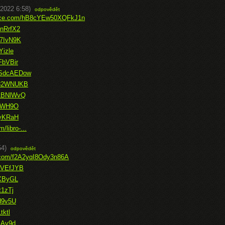
.2022 6:58)
odpovědět
ffice.com/hB8cYEw50XQFkJ1n
snRrfX2
D7IvN9K
Yizle
FbVBir
YSdcAEDow
B082WNUKB
21BNlWvQ
VqWH9O
9yKRaH
/libro-...
54)
odpovědět
e.com/f2A2yqI8Ody3n86A
qDVEfJYB
NXByGL
t1zTj
Jd9v5U
tktl
cAv9d