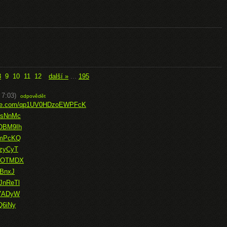
8
9
10
11
12
další »
...
195
 7:03)
odpovědět
ffice.com/qp1UV0HDzoEWPFcK
PFsNnMc
ZOBM9Ih
7imPcKQ
gzyCyT
iwNOTMDX
tBnxJ
JnReTl
d7ADyW
Q6iNy