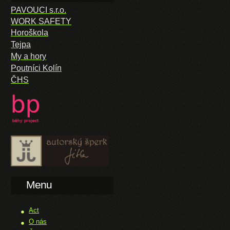
PAVOUCI s.r.o.
WORK SAFETY
Horoškola
Tejpa
My a hory
Poutníci Kolín
ČHS
Menu
Act
O nás