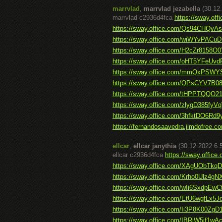
marrvlad
,
marrvlad jezabella
(30.12
marrvlad c2936d4fca
https://sway.o
https://sway.office.com/Qs94CHQvA
https://sway.office.com/wiWYvPACu
https://sway.office.com/H2cZr8158O0
https://sway.office.com/oHT5YFeUvd
https://sway.office.com/mmQxPSW
https://sway.office.com/QPsCYV7
https://sway.office.com/tHPPTQQO
https://sway.office.com/zlygD385fy
https://sway.office.com/3hfktDO6Rd
https://fernandosaavedra.jimdofree.com
ellcar
,
ellcar janythia
(30.12.2022 6:
ellcar c2936d4fca
https://sway.offic
https://sway.office.com/XAgUObTk
https://sway.office.com/Krho0Ulz4g
https://sway.office.com/wIi6SxdpEwC
https://sway.office.com/EtU6wgfLx5
https://sway.office.com/Ii3P8K00ZgD1
https://sway.office.com/IBRjW5if1wA