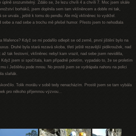
 úplně srozumitelný. Zdálo se, že lezu chvíli 4 a chvíli 7. Moc jsem skále
nožství borháků, jsem doplnila sem tam vklíněncem a dobře mi tak,
 se urvala , ještě k tomu do pendlu. Ale můj vklíněnec to vydržel.
 sebe a nad sebe a trochu mě přešel humor. Přesto jsem to nehodlala
a Mařence? Když se mi podařilo odlepit se od země, první jištění bylo na
uxus. Druhé byla stará rezavá skoba, třetí ještě rezavější pidikroužek, nad
až tak festovní, vklíněnec nebyl kam vrazit, nad sebe jsem neviděla,
. Když jsem si spočítala, kam případně poletím, vypadalo to, že se proletím
mu i Ještěrku pode mnou. No prostě jsem
se vydrápala nahoru na polici
la slaňák.
končilo. Tolik morálu v sobě tedy nenacházím. Prostě jsem se tam vybála
ánek pro někoho příjemnou výzvou...