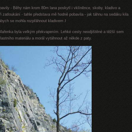
ybavily - Běhy nám krom 80m lana poskytl i vklíněnce, skoby, kladivo a
i zatloukání - tahle představa mě hodně pobavila - jak táhnu na sedáku kila
 abych se mohla rozpřáhnout kladivem
J
ařenka byla velkým překvapením. Lehké cesty neodjištěné a těžší sem
vlastního materiálu a morál vytáhnout až někde z paty.