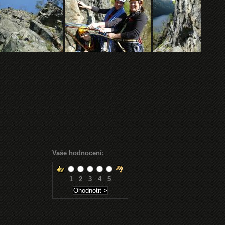
Vaše hodnocení:
1
2
3
4
5