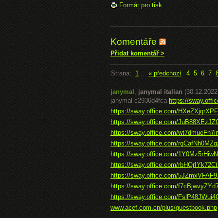
Formát pro tisk
Komentáře
Přidat komentář >
Strana:
1
...
« předchozí
4
5
6
7
janymal
,
janymal italian
(30.12.2022
janymal c2936d4fca
https://sway.o
https://sway.office.com/HXeZXjqrX
https://sway.office.com/JuB88XEzJ
https://sway.office.com/wt7dmueFn
https://sway.office.com/rgCafNh0MZ
https://sway.office.com/1Y0Mz5rH
https://sway.office.com/rbHQrIYk72C
https://sway.office.com/5JZmxVFAF9
https://sway.office.com/f7cBjwvyZY
https://sway.office.com/FslP48JWui4
www.acef.com.cn/plus/guestbook.php