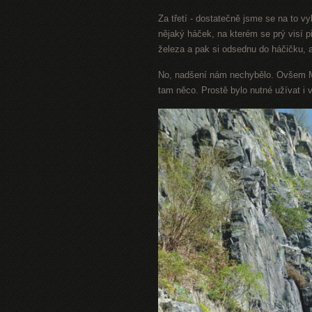
Za třetí - dostatečně jsme se na to v
nějaký háček, na kterém se prý visí př
železa a pak si odsednu do háčičku,
No, nadšení nám nechybělo. Ovšem M
tam něco. Prostě bylo nutné užívat i 