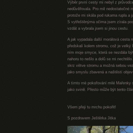
Výběr první cesty mi nebyl z průvodce
nedůvěřovala. Pro mě nedostatečné m
protože mi skála pod rukama rupla a já
S vytřeštěnýma očima jsem zírala pod
vzdát a vybrala jsem si jinou cestu.
A jak vypadala další morálová cesta n
předskalí kolem stromu, což je velký l
ním moje smyce, která se nezdála být 
nahoru to nešlo a dolů se mi nechtělo
skrz větve stromu a možná sebou vez
jako smyslu zbavená a naštěstí objevi
A tímto mé pokořování milé Mařenky s
jako svině. Přesto může být tento čl
Všem přeji tu mrchu
pokořit!
S pozdravem Ještěrka Jitka