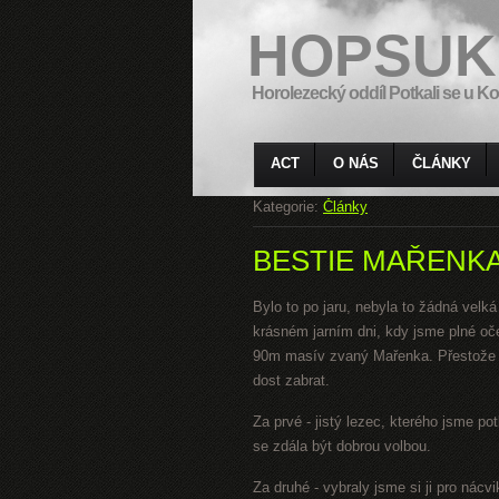
HOPSUK
Horolezecký oddíl Potkali se u Ko
ACT
O NÁS
ČLÁNKY
Kategorie:
Články
BESTIE MAŘENK
Bylo to po jaru, nebyla to žádná velká
krásném jarním dni, kdy jsme plné oč
90m masív zvaný Mařenka. Přestože m
dost zabrat.
Za prvé - jistý lezec, kterého jsme po
se zdála být dobrou volbou.
Za druhé - vybraly jsme si ji pro nác