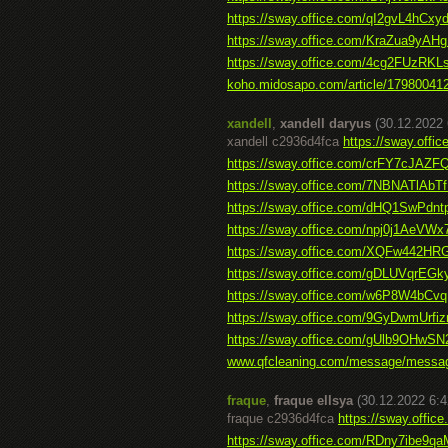
https://sway.office.com/qI2gvL4hCx
https://sway.office.com/KraZua9yAH
https://sway.office.com/4cg2FUzRKL
koho.midosapo.com/article/179800412
xandell
,
xandell daryus
(30.12.2022 
xandell c2936d4fca
https://sway.off
https://sway.office.com/crFY7cJAZ
https://sway.office.com/7NBNATlAbT
https://sway.office.com/dHQ1SwPdnt
https://sway.office.com/npj0j1AeVW
https://sway.office.com/XQFw442H
https://sway.office.com/gDLUVqrEG
https://sway.office.com/w6P8W4bC
https://sway.office.com/9GyDwmUrfi
https://sway.office.com/gUlb9OHwS
www.qfcleaning.com/message/messa
fraque
,
fraque ellsya
(30.12.2022 6:4
fraque c2936d4fca
https://sway.off
https://sway.office.com/RDny7ibe9q