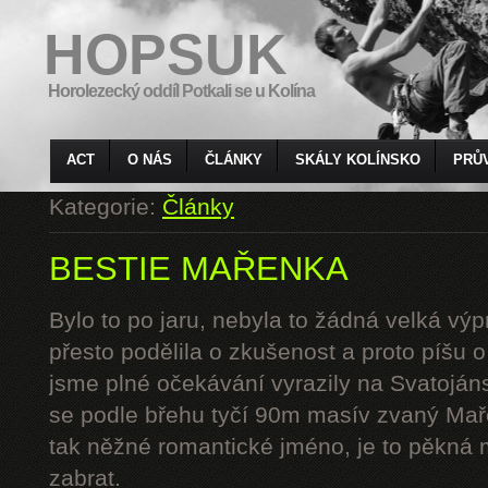
HOPSUK
Horolezecký oddíl Potkali se u Kolína
ACT
O NÁS
ČLÁNKY
SKÁLY KOLÍNSKO
PRŮ
Kategorie:
Články
BESTIE MAŘENKA
Bylo to po jaru, nebyla to žádná velká výp
přesto podělila o zkušenost a proto píšu 
jsme plné očekávání vyrazily na Svatoján
se podle břehu tyčí 90m masív zvaný Mař
tak něžné romantické jméno, je to pěkná 
zabrat.