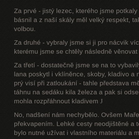
Za prvé - jistý lezec, kterého jsme potkal
básnil a z naší skály měl velký respekt, t
volbou.
Za druhé - vybraly jsme si ji pro nácvik v
kterému jsme se chtěly následně věnovat 
Za třetí - dostatečně jsme se na to vyba
lana poskytl i vklíněnce, skoby, kladivo a
prý visí při zatloukání - tahle představa m
táhnu na sedáku kila železa a pak si ods
mohla rozpřáhnout kladivem
J
No, nadšení nám nechybělo. Ovšem Maře
překvapením. Lehké cesty neodjištěné a 
bylo nutné užívat i vlastního materiálu a