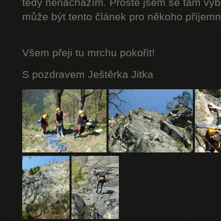
tedy nenacházím. Prostě jsem se tam vybá
může být tento článek pro někoho příjemn
Všem přeji tu mrchu
pokořit!
S pozdravem Ještěrka Jitka