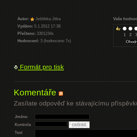
Autor:
Ještěrka.Jitka
Vaše hodnoc
Vydáno:
5.1.2012 17:38
Přečteno:
3301234x
1
2
Hodnocení:
3 (hodnoceno 7x)
Formát pro tisk
Komentáře
Zasílate odpověď ke stávajícímu příspěvk
Jméno
Kontrola
Text