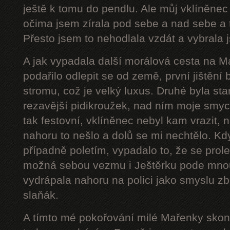
ještě k tomu do pendlu. Ale můj vklíněnec
očima jsem zírala pod sebe a nad sebe a 
Přesto jsem to nehodlala vzdát a vybrala j
A jak vypadala další morálová cesta na 
podařilo odlepit se od země, první jištění
stromu, což je velký luxus. Druhé byla star
rezavější pidikroužek, nad ním moje smyc
tak festovní, vklíněnec nebyl kam vrazit,
nahoru to nešlo a dolů se mi nechtělo. Kd
případně poletím, vypadalo to, že se prol
možná sebou vezmu i Ještěrku pode mnou
vydrápala nahoru na polici jako smyslu zb
slaňák.
A tímto mé pokořování milé Mařenky skonč