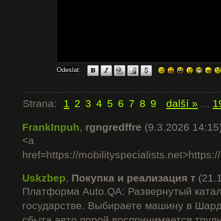
Strana:
1
2
3
4
5
6
7
8
9
další »
...
1
FrankInpuh
,
rgngredffre
(9.3.2026 14:15
<a
href=https://mobilityspecialists.net>https:/
Uskzbep
,
Покупка и реализация т
(21.
Платформа Auto.QA: Развернутый катал
государстве. Выбираете машину в Шар
сбыта авто порой воспринимается труд