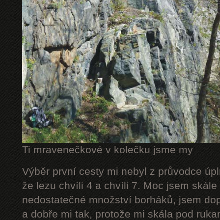
Ti mravenečkové v kolečku jsme my
Výběr první cesty mi nebyl z průvodce úpl
že lezu chvíli 4 a chvíli 7. Moc jsem skál
nedostatečné množství borháků, jsem dop
a dobře mi tak, protože mi skála pod rukam