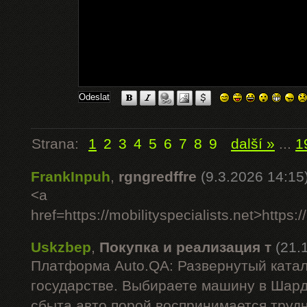
Strana:
1
2
3
4
5
6
7
8
9
další »
...
1
FrankInpuh
,
rgngredffre
(9.3.2026 14:15
<a
href=https://mobilityspecialists.net>https:/
Uskzbep
,
Покупка и реализация т
(21.
Платформа Auto.QA: Развернутый катал
государстве. Выбираете машину в Шар
сбыта авто порой воспринимается труд