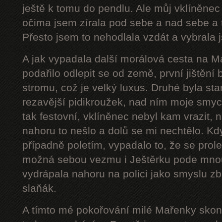
ještě k tomu do pendlu. Ale můj vklíněnec
očima jsem zírala pod sebe a nad sebe a 
Přesto jsem to nehodlala vzdát a vybrala j
A jak vypadala další morálová cesta na 
podařilo odlepit se od země, první jištění
stromu, což je velký luxus. Druhé byla star
rezavější pidikroužek, nad ním moje smyc
tak festovní, vklíněnec nebyl kam vrazit,
nahoru to nešlo a dolů se mi nechtělo. Kd
případně poletím, vypadalo to, že se prol
možná sebou vezmu i Ještěrku pode mnou
vydrápala nahoru na polici jako smyslu zb
slaňák.
A tímto mé pokořování milé Mařenky skonč