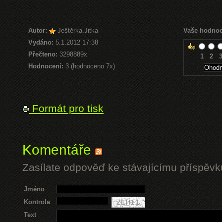
Autor:
Ještěrka.Jitka
Vaše hodnoc
Vydáno:
5.1.2012 17:38
Přečteno:
3298889x
1
2
Hodnocení:
3 (hodnoceno 7x)
Formát pro tisk
Komentáře
Zasílate odpověď ke stávajícímu příspěvk
Jméno
Kontrola
Text