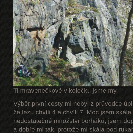
Ti mravenečkové v kolečku jsme my
Výběr první cesty mi nebyl z průvodce úpl
že lezu chvíli 4 a chvíli 7. Moc jsem skál
nedostatečné množství borháků, jsem dop
a dobře mi tak, protože mi skála pod rukam