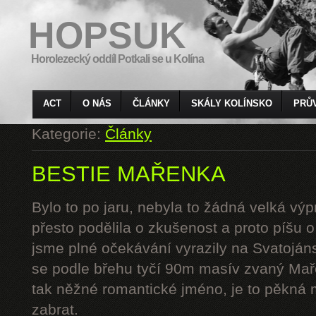
HOPSUK
Horolezecký oddíl Potkali se u Kolína
ACT
O NÁS
ČLÁNKY
SKÁLY KOLÍNSKO
PRŮ
Kategorie:
Články
BESTIE MAŘENKA
Bylo to po jaru, nebyla to žádná velká výp
přesto podělila o zkušenost a proto píšu 
jsme plné očekávání vyrazily na Svatoján
se podle břehu tyčí 90m masív zvaný Mař
tak něžné romantické jméno, je to pěkná 
zabrat.