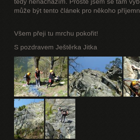
tedy nenacházím. Prostě jsem se tam vybá
může být tento článek pro někoho příjemn
Všem přeji tu mrchu
pokořit!
S pozdravem Ještěrka Jitka