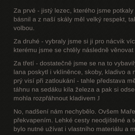
Za prvé - jistý lezec, kterého jsme potkal
básnil a z naší skály měl velký respekt, t
volbou.
Za druhé - vybraly jsme si ji pro nácvik v
kterému jsme se chtěly následně věnovat 
Za třetí - dostatečně jsme se na to vyba
lana poskytl i vklíněnce, skoby, kladivo a
prý visí při zatloukání - tahle představa m
táhnu na sedáku kila železa a pak si ods
mohla rozpřáhnout kladivem
J
No, nadšení nám nechybělo. Ovšem Maře
překvapením. Lehké cesty neodjištěné a 
bylo nutné užívat i vlastního materiálu a