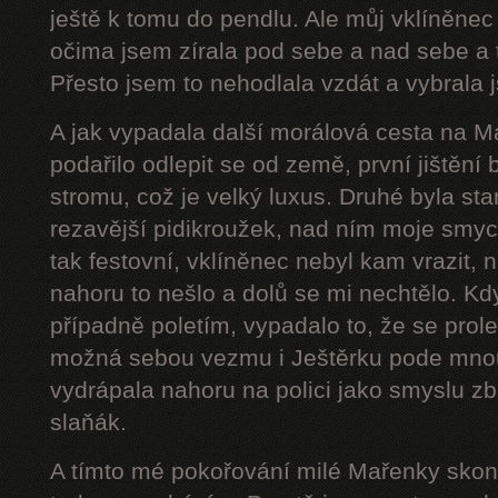
ještě k tomu do pendlu. Ale můj vklíněnec
očima jsem zírala pod sebe a nad sebe a 
Přesto jsem to nehodlala vzdát a vybrala j
A jak vypadala další morálová cesta na 
podařilo odlepit se od země, první jištění
stromu, což je velký luxus. Druhé byla star
rezavější pidikroužek, nad ním moje smyc
tak festovní, vklíněnec nebyl kam vrazit,
nahoru to nešlo a dolů se mi nechtělo. Kd
případně poletím, vypadalo to, že se prol
možná sebou vezmu i Ještěrku pode mnou
vydrápala nahoru na polici jako smyslu zb
slaňák.
A tímto mé pokořování milé Mařenky skonč