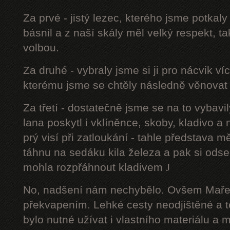
Za prvé - jistý lezec, kterého jsme potkal
básnil a z naší skály měl velký respekt, t
volbou.
Za druhé - vybraly jsme si ji pro nácvik v
kterému jsme se chtěly následně věnovat 
Za třetí - dostatečně jsme se na to vyba
lana poskytl i vklíněnce, skoby, kladivo a
prý visí při zatloukání - tahle představa m
táhnu na sedáku kila železa a pak si ods
mohla rozpřáhnout kladivem
J
No, nadšení nám nechybělo. Ovšem Maře
překvapením. Lehké cesty neodjištěné a 
bylo nutné užívat i vlastního materiálu a