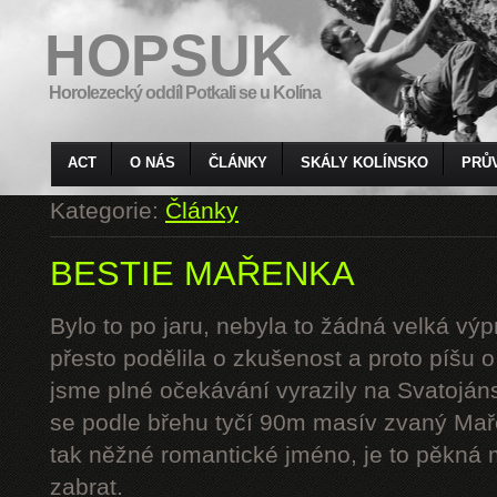
HOPSUK
Horolezecký oddíl Potkali se u Kolína
ACT
O NÁS
ČLÁNKY
SKÁLY KOLÍNSKO
PRŮ
Kategorie:
Články
BESTIE MAŘENKA
Bylo to po jaru, nebyla to žádná velká výp
přesto podělila o zkušenost a proto píšu 
jsme plné očekávání vyrazily na Svatoján
se podle břehu tyčí 90m masív zvaný Mař
tak něžné romantické jméno, je to pěkná 
zabrat.