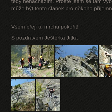
tedy nenacházím. Prostě jsem se tam vybá
může být tento článek pro někoho příjemn
Všem přeji tu mrchu
pokořit!
S pozdravem Ještěrka Jitka