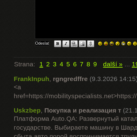
Strana:
1
2
3
4
5
6
7
8
9
další »
...
1
FrankInpuh
,
rgngredffre
(9.3.2026 14:15
<a
href=https://mobilityspecialists.net>https:/
Uskzbep
,
Покупка и реализация т
(21.
Платформа Auto.QA: Развернутый катал
государстве. Выбираете машину в Шар
сбыта авто порой воспринимается труд