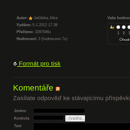
Autor:
Ještěrka.Jitka
Vaše hodnoc
Vydáno:
5.1.2012 17:38
Přečteno:
3297046x
1
2
Hodnocení:
3 (hodnoceno 7x)
Formát pro tisk
Komentáře
Zasílate odpověď ke stávajícímu příspěvk
Jméno
Kontrola
Text