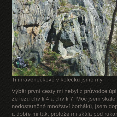
Ti mravenečkové v kolečku jsme my
Výběr první cesty mi nebyl z průvodce úpl
že lezu chvíli 4 a chvíli 7. Moc jsem skál
nedostatečné množství borháků, jsem dop
a dobře mi tak, protože mi skála pod rukam