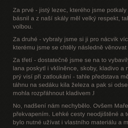
Za prvé - jistý lezec, kterého jsme potkal
básnil a z naší skály měl velký respekt, t
volbou.
Za druhé - vybraly jsme si ji pro nácvik v
kterému jsme se chtěly následně věnovat 
Za třetí - dostatečně jsme se na to vyba
lana poskytl i vklíněnce, skoby, kladivo a
prý visí při zatloukání - tahle představa m
táhnu na sedáku kila železa a pak si ods
mohla rozpřáhnout kladivem
J
No, nadšení nám nechybělo. Ovšem Maře
překvapením. Lehké cesty neodjištěné a 
bylo nutné užívat i vlastního materiálu a