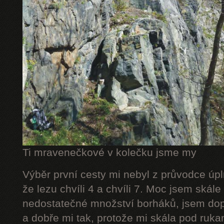
Ti mravenečkové v kolečku jsme my
Výběr první cesty mi nebyl z průvodce úpl
že lezu chvíli 4 a chvíli 7. Moc jsem skál
nedostatečné množství borháků, jsem dop
a dobře mi tak, protože mi skála pod rukam