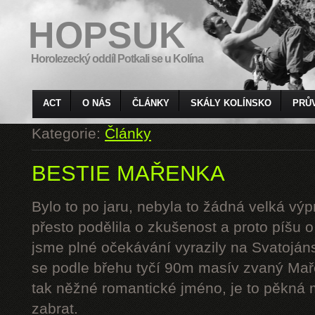
HOPSUK
Horolezecký oddíl Potkali se u Kolína
ACT
O NÁS
ČLÁNKY
SKÁLY KOLÍNSKO
PRŮ
Kategorie:
Články
BESTIE MAŘENKA
Bylo to po jaru, nebyla to žádná velká výp
přesto podělila o zkušenost a proto píšu 
jsme plné očekávání vyrazily na Svatoján
se podle břehu tyčí 90m masív zvaný Mař
tak něžné romantické jméno, je to pěkná 
zabrat.