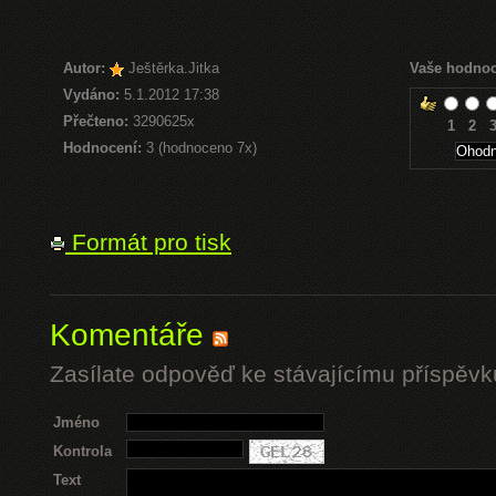
Autor:
Ještěrka.Jitka
Vaše hodnoc
Vydáno:
5.1.2012 17:38
Přečteno:
3290625x
1
2
Hodnocení:
3 (hodnoceno 7x)
Formát pro tisk
Komentáře
Zasílate odpověď ke stávajícímu příspěvk
Jméno
Kontrola
Text