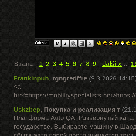
Strana:
1
2
3
4
5
6
7
8
9
další »
...
1
FrankInpuh
,
rgngredffre
(9.3.2026 14:15
<a
href=https://mobilityspecialists.net>https:/
Uskzbep
,
Покупка и реализация т
(21.
Платформа Auto.QA: Развернутый катал
государстве. Выбираете машину в Шар
сбыта авто порой воспринимается труд