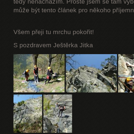
tedy nenacházím. Prostě jsem se tam vybá
může být tento článek pro někoho příjemn
Všem přeji tu mrchu
pokořit!
S pozdravem Ještěrka Jitka