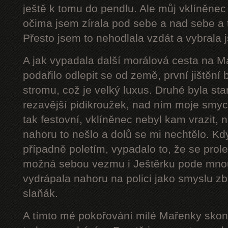
ještě k tomu do pendlu. Ale můj vklíněnec
očima jsem zírala pod sebe a nad sebe a 
Přesto jsem to nehodlala vzdát a vybrala j
A jak vypadala další morálová cesta na 
podařilo odlepit se od země, první jištění
stromu, což je velký luxus. Druhé byla star
rezavější pidikroužek, nad ním moje smyc
tak festovní, vklíněnec nebyl kam vrazit,
nahoru to nešlo a dolů se mi nechtělo. Kd
případně poletím, vypadalo to, že se prol
možná sebou vezmu i Ještěrku pode mnou
vydrápala nahoru na polici jako smyslu zb
slaňák.
A tímto mé pokořování milé Mařenky skonč