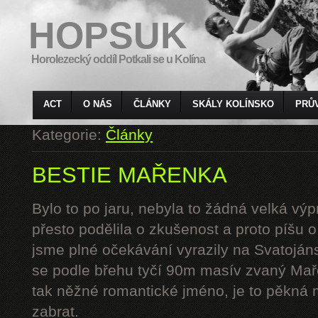
HOPSUK
Horolezecký oddíl Potkali se u Kolína
ACT
O NÁS
ČLÁNKY
SKÁLY KOLÍNSKO
PRŮ
Kategorie:
Články
BESTIE MAŘENKA
Bylo to po jaru, nebyla to žádná velká výp
přesto podělila o zkušenost a proto píšu 
jsme plné očekávání vyrazily na Svatoján
se podle břehu tyčí 90m masív zvaný Mař
tak něžné romantické jméno, je to pěkná 
zabrat.