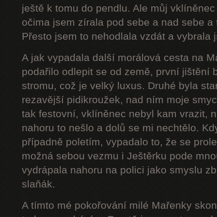
ještě k tomu do pendlu. Ale můj vklíněnec
očima jsem zírala pod sebe a nad sebe a 
Přesto jsem to nehodlala vzdát a vybrala j
A jak vypadala další morálová cesta na 
podařilo odlepit se od země, první jištění
stromu, což je velký luxus. Druhé byla star
rezavější pidikroužek, nad ním moje smyc
tak festovní, vklíněnec nebyl kam vrazit,
nahoru to nešlo a dolů se mi nechtělo. Kd
případně poletím, vypadalo to, že se prol
možná sebou vezmu i Ještěrku pode mnou
vydrápala nahoru na polici jako smyslu zb
slaňák.
A tímto mé pokořování milé Mařenky skonč