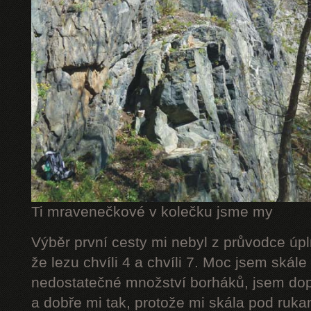
Ti mravenečkové v kolečku jsme my
Výběr první cesty mi nebyl z průvodce úpl
že lezu chvíli 4 a chvíli 7. Moc jsem skál
nedostatečné množství borháků, jsem dop
a dobře mi tak, protože mi skála pod rukam