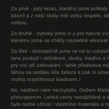
Za prvé - jistý lezec, kterého jsme potkal
básnil a z naší skály měl velký respekt, t
volbou.
Za druhé - vybraly jsme si ji pro nácvik v
kterému jsme se chtěly následně věnovat 
Za třetí - dostatečně jsme se na to vyba
lana poskytl i vklíněnce, skoby, kladivo a
prý visí při zatloukání - tahle představa m
táhnu na sedáku kila železa a pak si ods
mohla rozpřáhnout kladivem
J
No, nadšení nám nechybělo. Ovšem Maře
překvapením. Lehké cesty neodjištěné a 
bylo nutné užívat i vlastního materiálu a