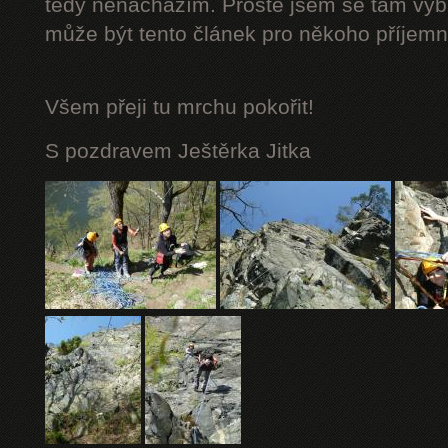
tedy nenacházím. Prostě jsem se tam vybá
může být tento článek pro někoho příjemn
Všem přeji tu mrchu
pokořit!
S pozdravem Ještěrka Jitka