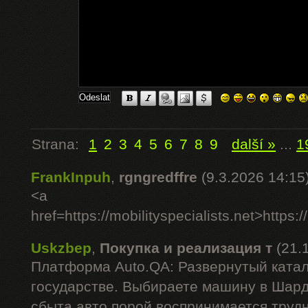
Strana:
1
2
3
4
5
6
7
8
9
další »
...
1
FrankInpuh
,
rgngredffre
(9.3.2026 14:15
<a
href=https://mobilityspecialists.net>https:/
Uskzbep
,
Покупка и реализация т
(21.
Платформа Auto.QA: Развернутый катал
государстве. Выбираете машину в Шар
сбыта авто порой воспринимается труд