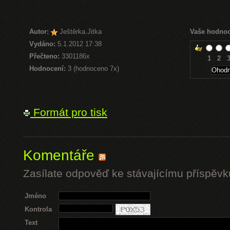
Autor:
Ještěrka.Jitka
Vaše hodnoc
Vydáno:
5.1.2012 17:38
Přečteno:
3301186x
1
2
Hodnocení:
3 (hodnoceno 7x)
Formát pro tisk
Komentáře
Zasílate odpověď ke stávajícímu příspěvk
Jméno
Kontrola
Text