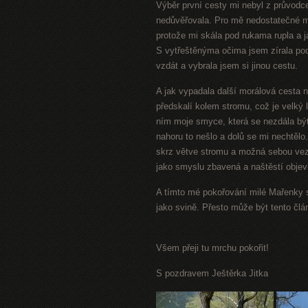
Výběr první cesty mi nebyl z průvodce
nedůvěřovala. Pro mě nedostatečné m
protože mi skála pod rukama rupla a já
S vytřeštěnýma očima jsem zírala pod
vzdát a vybrala jsem si jinou cestu.
A jak vypadala další morálová cesta n
předskalí kolem stromu, což je velký l
ním moje smyce, která se nezdála být 
nahoru to nešlo a dolů se mi nechtělo
skrz větve stromu a možná sebou vez
jako smyslu zbavená a naštěstí objevi
A tímto mé pokořování milé Mařenky s
jako svině. Přesto může být tento čl
Všem přeji tu mrchu
pokořit!
S pozdravem Ještěrka Jitka