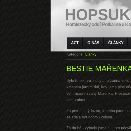
HOPSUK
Horolezecký oddíl Potkali se u Ko
ACT
O NÁS
ČLÁNKY
Kategorie:
Články
BESTIE MAŘENK
Bylo to po jaru, nebyla to žádná velká
krásném jarním dni, kdy jsme plné oč
90m masív zvaný Mařenka. Přestože m
dost zabrat.
Za prvé - jistý lezec, kterého jsme po
se zdála být dobrou volbou.
Za druhé - vybraly jsme si ji pro nác