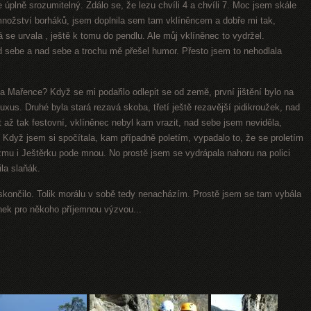
 úplně srozumitelný. Zdálo se, že lezu chvíli 4 a chvíli 7. Moc jsem skále
nožství borháků, jsem doplnila sem tam vklíněncem a dobře mi tak,
 se urvala , ještě k tomu do pendlu. Ale můj vklíněnec to vydržel.
 sebe a nad sebe a trochu mě přešel humor. Přesto jsem to nehodlala
a Mařence? Když se mi podařilo odlepit se od země, první jištění bylo na
uxus. Druhé byla stará rezavá skoba, třetí ještě rezavější pidikroužek, nad
až tak festovní, vklíněnec nebyl kam vrazit, nad sebe jsem neviděla,
. Když jsem si spočítala, kam případně poletím, vypadalo to, že se proletím
mu i Ještěrku pode mnou. No prostě jsem
se vydrápala nahoru na polici
la slaňák.
končilo. Tolik morálu v sobě tedy nenacházím. Prostě jsem se tam vybála
ánek pro někoho příjemnou výzvou...