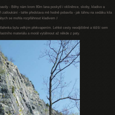
ybavily - Běhy nám krom 80m lana poskytl i vklíněnce, skoby, kladivo a
i zatloukání - tahle představa mě hodně pobavila - jak táhnu na sedáku kila
 abych se mohla rozpřáhnout kladivem
J
ařenka byla velkým překvapením. Lehké cesty neodjištěné a těžší sem
vlastního materiálu a morál vytáhnout až někde z paty.