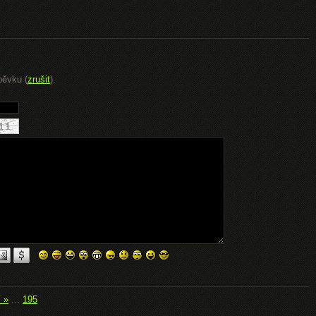
pěvku (
zrušit
).
í »
...
195