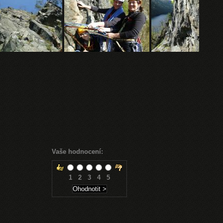
Vaše hodnocení:
1
2
3
4
5