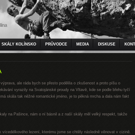
lína
SKÁLY KOLÍNSKO
PRŮVODCE
MEDIA
DISKUSE
KONT
A
 výprava, ale ráda bych se přesto podělila o zkušenost a proto píšu o
ekávání vyrazily na Svatojánské proudy na Vltavě, kde se podle břehu tyčí
á skála tak něžné romantické jméno, je to pěkná mrcha a dala nám fakt
tkaly na Pašince, nám o ní básnil a z naší skály měl velký respekt, takže
vik vícedélkového lezení, kterému jsme se chtěly následně věnovat v cizině.