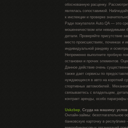
обоснованную расценку. Рассмотри
являлась сопоставимой. Наблюдайт
к инспекции и проверке значительн
Ради покупателя Auto.QA — это ср
мошенничеством или невидимыми бр
детали. Проверяйте присутствие за
место происшествиях, починках и и
индивидуальной рандеву и осмотра
Непременно выполните пробную пое
остановки и прочих элементов. Оце
Данное действие очень существенн
также дает сервисы по предоставл
нуждающихся в авто на короткий с
спортивных автомобилей.. Механиз
связываетесь с владельцем, детал
контракт аренды, особо параграфы о
Uskzbep
,
Ссуда на машину: услов
Онлайн-займы: безотлагательное 
банковскую карточку в республике
микрофинансовых организаций пред