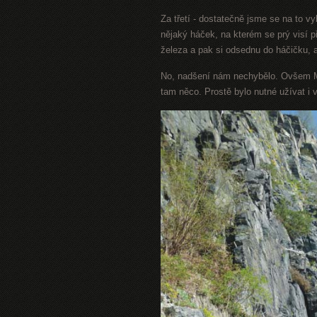
Za třetí - dostatečně jsme se na to v
nějaký háček, na kterém se prý visí př
železa a pak si odsednu do háčičku,
No, nadšení nám nechybělo. Ovšem M
tam něco. Prostě bylo nutné užívat i 