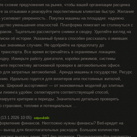
те схожие предложения на рынке, чтобы вашей организации расценка
е за отзывами и реагируйте перспективным клиентам быстро. Желание
о усиливает уверенность.. Покупка машины на площадке: надежно.
едство уменьшения опасностей. Платформа помогает не столкнуться с
аком.. Тщательно рассмотрите снимки и сводку. Уделяйте взгляд на
писки об истории. Указанный бумага способен рассказать о имевших
ных значимых случаях. Не одобряйте на предоплату до
 транспорта. Все время встречайтесь в охраняемых локациях.
здку. Измерьте работу двигателя, коробки режимов, системы
ните перспективу автономной проверки в автомобильном офисе.
о для затратных автомобилей.. Аренда машины в государстве. Ресурс
ению. Идеально годится для визитеров или постоянных жителей,
рок. Широкий ассортимент — от экономичных моделей до элитных
м лизинга удобен: селектируете соответствующий способ,
изируете критерии и периоды. Значительно детально проверять
 страховке, топливе и потенциальных ...
(13.1.2026 10:05)
odpovědět
оформление финансов. Неотложно нужны финансы? Веб-кредит на
 — выход для безотлагательных расходов. Большое количество
лагают выдачу денег 24/7 без проверок. Проанализируйте параметры,