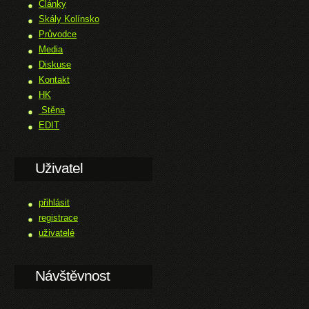
Články
Skály Kolínsko
Průvodce
Media
Diskuse
Kontakt
HK
Stěna
EDIT
Uživatel
přihlásit
registrace
uživatelé
Návštěvnost