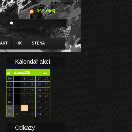
RSS zdroj
AKT
HK
STĚNA
Kalendář akcí
«
srpen 2026
»
Po
3
10
17
24
Út
4
11
18
25
St
5
12
19
26
Čt
6
13
20
27
Pá
7
14
21
28
So
1
8
15
22
29
Ne
2
9
16
23
30
Odkazy