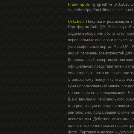
FrankInpuh
,
rgngredffre
(9.3.2026 1
<a href=https://mobilityspecialists.net
Uskzbep
,
Покупка и реализация т
Платформа Auto.QA: Развернутый к
Задача выбора или сбыта авто пор
персональных анонсов и всяческих 
узкопрофильный портал Auto.QA.. 
целый перечень возможностей для 
Колоссальный ассортимент свежих 
официальных представителей и отд
селектировать авто по производител
стоимостному поясу и куче другим 
кучи использованных машин предос
Легкие варианты коммуникации. Ли
Шанс выкладки персонального объя
для реализации или сдачи внаем л
рентабельно. Когда вашей фирме 
ассистентом. Действие максимальн
единого технологические параметры
фото. Картинки вынуждены демонст