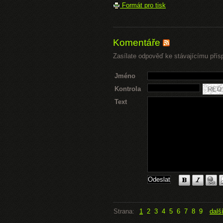
Formát pro tisk
Komentáře
Zasílate odpověď ke stávajícímu přís
Jméno
Kontrola
Text
Strana:
1
2
3
4
5
6
7
8
9
dalš