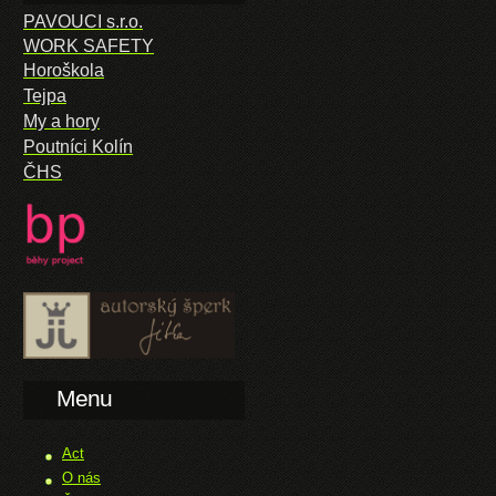
PAVOUCI s.r.o.
WORK SAFETY
Horoškola
Tejpa
My a hory
Poutníci Kolín
ČHS
Menu
Act
O nás