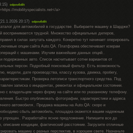
4:15)
odpovědět
>https://mobilityspecialists.net</a>
(21.1.2026 20:17)
odpovědět
аталог для автомобилей в государстве. Выбираете машину в Шардже?
ой воспринимается трудной. Множество официальных дилеров,
правил в силах запутать каждого. Конкретно тут начинает оперировать
Ключевые опции сайта Auto.QA. Платформа обеспечивает юзерам
операций с машинами. Изучим важнейшие данных опций..
и подержанных авто. Список насчитывает сотни вариантов от
ельных персон. Подробный поисковый фильтр. Есть возможность
ю, модели, дате производства, классу кузова, движка, пробегу,
характеристикам. Проверка летописи транспортного средства. Под
тавлен записка о инцидентах, ремонтах и официальном состоянии.
чно с владельцем через форму на сайте или по указанному телефону.
вления. Быстро опубликовать фотографии, характеристики и адреса
ичного автомобиля.. Продажа машины на Auto.QA: скоро и
необходимо сбыть автомобиль, площадка окажется вашим надежным
о упрощен.. Разработайте ясное предложение. Напишите все до
, описание кондиции, фактический расстояние. Загрузите отличные
рировать машину с разных перспектив, в хорошем свете. Назначьте