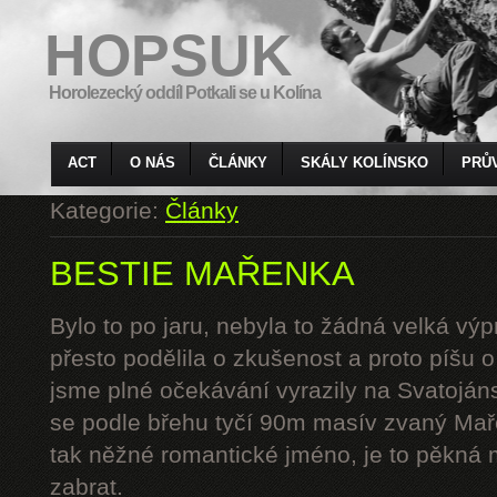
HOPSUK
Horolezecký oddíl Potkali se u Kolína
ACT
O NÁS
ČLÁNKY
SKÁLY KOLÍNSKO
PRŮ
Kategorie:
Články
BESTIE MAŘENKA
Bylo to po jaru, nebyla to žádná velká výp
přesto podělila o zkušenost a proto píšu 
jsme plné očekávání vyrazily na Svatoján
se podle břehu tyčí 90m masív zvaný Mař
tak něžné romantické jméno, je to pěkná 
zabrat.