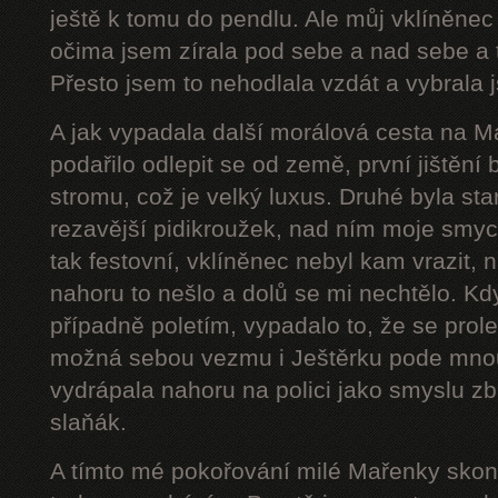
ještě k tomu do pendlu. Ale můj vklíněnec
očima jsem zírala pod sebe a nad sebe a 
Přesto jsem to nehodlala vzdát a vybrala j
A jak vypadala další morálová cesta na 
podařilo odlepit se od země, první jištění
stromu, což je velký luxus. Druhé byla star
rezavější pidikroužek, nad ním moje smyc
tak festovní, vklíněnec nebyl kam vrazit,
nahoru to nešlo a dolů se mi nechtělo. Kd
případně poletím, vypadalo to, že se prol
možná sebou vezmu i Ještěrku pode mnou
vydrápala nahoru na polici jako smyslu zb
slaňák.
A tímto mé pokořování milé Mařenky skonč