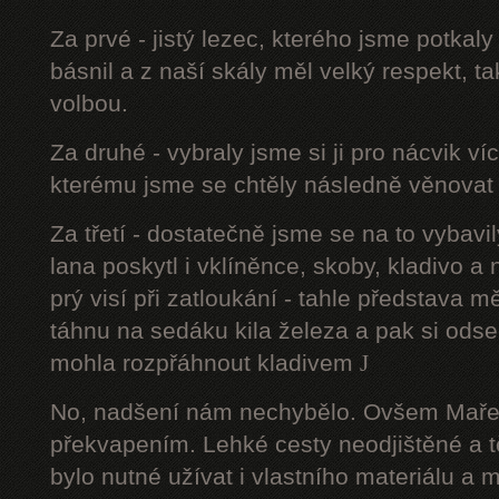
Za prvé - jistý lezec, kterého jsme potkal
básnil a z naší skály měl velký respekt, t
volbou.
Za druhé - vybraly jsme si ji pro nácvik v
kterému jsme se chtěly následně věnovat 
Za třetí - dostatečně jsme se na to vyba
lana poskytl i vklíněnce, skoby, kladivo a
prý visí při zatloukání - tahle představa m
táhnu na sedáku kila železa a pak si ods
mohla rozpřáhnout kladivem
J
No, nadšení nám nechybělo. Ovšem Maře
překvapením. Lehké cesty neodjištěné a 
bylo nutné užívat i vlastního materiálu a