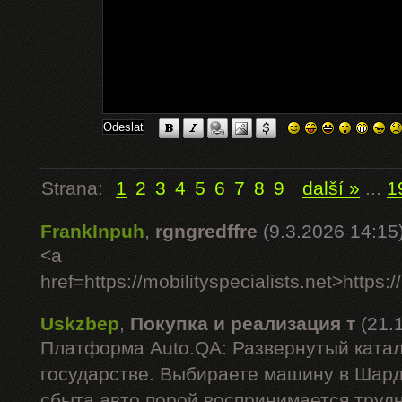
Strana:
1
2
3
4
5
6
7
8
9
další »
...
1
FrankInpuh
,
rgngredffre
(9.3.2026 14:15
<a
href=https://mobilityspecialists.net>https:/
Uskzbep
,
Покупка и реализация т
(21.
Платформа Auto.QA: Развернутый катал
государстве. Выбираете машину в Шар
сбыта авто порой воспринимается труд