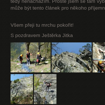
tedy nenacházím. Prostě jsem se tam vybá
může být tento článek pro někoho příjemn
Všem přeji tu mrchu
pokořit!
S pozdravem Ještěrka Jitka