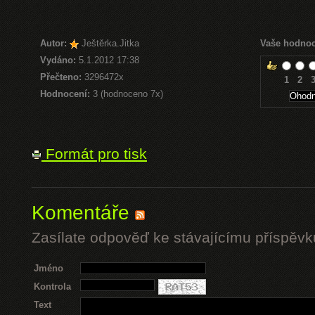
Autor:
Ještěrka.Jitka
Vaše hodnoc
Vydáno:
5.1.2012 17:38
Přečteno:
3296472x
1
2
Hodnocení:
3 (hodnoceno 7x)
Formát pro tisk
Komentáře
Zasílate odpověď ke stávajícímu příspěvk
Jméno
Kontrola
Text