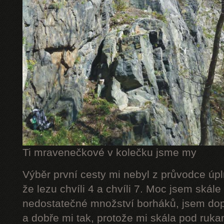
Ti mravenečkové v kolečku jsme my
Výběr první cesty mi nebyl z průvodce úpl
že lezu chvíli 4 a chvíli 7. Moc jsem skál
nedostatečné množství borháků, jsem dop
a dobře mi tak, protože mi skála pod rukam