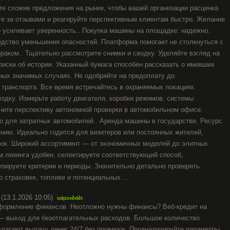
те схожие предложения на рынке, чтобы вашей организации расценка
е за отзывами и реагируйте перспективным клиентам быстро. Желание
о усиливает уверенность.. Покупка машины на площадке: надежно.
едство уменьшения опасностей. Платформа помогает не столкнуться с
аком.. Тщательно рассмотрите снимки и сводку. Уделяйте взгляд на
писки об истории. Указанный бумага способен рассказать о имевших
ных значимых случаях. Не одобряйте на предоплату до
 транспорта. Все время встречайтесь в охраняемых локациях.
здку. Измерьте работу двигателя, коробки режимов, системы
ните перспективу автономной проверки в автомобильном офисе.
о для затратных автомобилей.. Аренда машины в государстве. Ресурс
ению. Идеально годится для визитеров или постоянных жителей,
рок. Широкий ассортимент — от экономичных моделей до элитных
м лизинга удобен: селектируете соответствующий способ,
изируете критерии и периоды. Значительно детально проверять
 страховке, топливе и потенциальных ...
(13.1.2026 10:05)
odpovědět
оформление финансов. Неотложно нужны финансы? Веб-кредит на
 — выход для безотлагательных расходов. Большое количество
лагают выдачу денег 24/7 без проверок. Проанализируйте параметры,