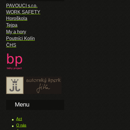
PAVOUCI s.r.o.
WORK SAFETY
Horoškola
Tejpa
My a hory
Poutníci Kolín
ČHS
Menu
Act
O nás