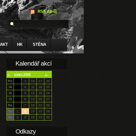
RSS zdroj
AKT
HK
STĚNA
Kalendář akcí
«
srpen 2026
»
Po
3
10
17
24
Út
4
11
18
25
St
5
12
19
26
Čt
6
13
20
27
Pá
7
14
21
28
So
1
8
15
22
29
Ne
2
9
16
23
30
Odkazy