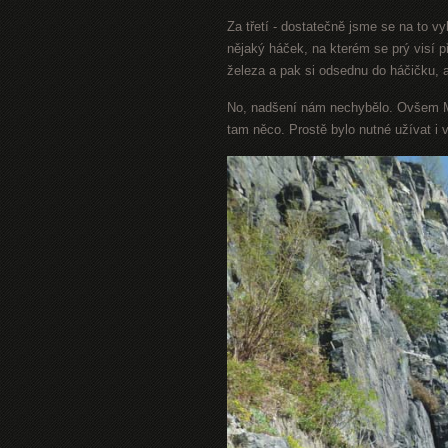
Za třetí - dostatečně jsme se na to v
nějaký háček, na kterém se prý visí př
železa a pak si odsednu do háčičku,
No, nadšení nám nechybělo. Ovšem M
tam něco. Prostě bylo nutné užívat i 