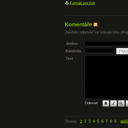
Formát pro tisk
Komentáře
Zasílate odpověď ke stávajícímu přís
Jméno
Kontrola
Text
Strana:
1
2
3
4
5
6
7
8
9
dalš