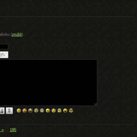
pěvku (
zrušit
).
í »
...
195