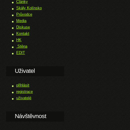
Články
Skály Kolínsko
Průvodce
Media
Diskuse
Kontakt
HK
Stěna
EDIT
Uživatel
přihlásit
registrace
uživatelé
Návštěvnost