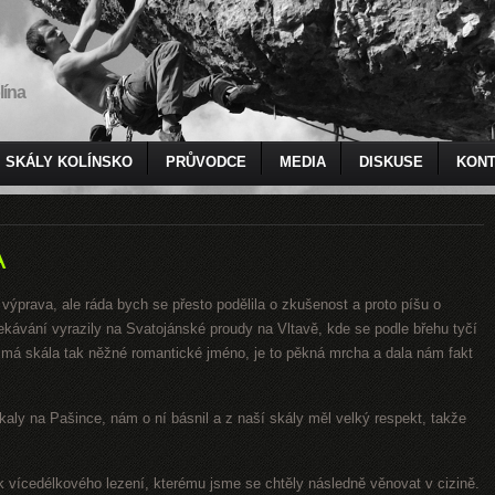
lína
SKÁLY KOLÍNSKO
PRŮVODCE
MEDIA
DISKUSE
KONT
A
 výprava, ale ráda bych se přesto podělila o zkušenost a proto píšu o
ekávání vyrazily na Svatojánské proudy na Vltavě, kde se podle břehu tyčí
á skála tak něžné romantické jméno, je to pěkná mrcha a dala nám fakt
tkaly na Pašince, nám o ní básnil a z naší skály měl velký respekt, takže
vik vícedélkového lezení, kterému jsme se chtěly následně věnovat v cizině.