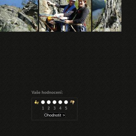
Vaše hodnocení:
1
2
3
4
5