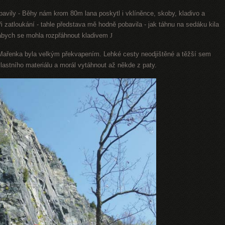
ybavily - Běhy nám krom 80m lana poskytl i vklíněnce, skoby, kladivo a
i zatloukání - tahle představa mě hodně pobavila - jak táhnu na sedáku kila
 abych se mohla rozpřáhnout kladivem
J
ařenka byla velkým překvapením. Lehké cesty neodjištěné a těžší sem
vlastního materiálu a morál vytáhnout až někde z paty.