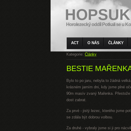
HOPSUK
Horolezecký oddíl Potkali se u Ko
ACT
O NÁS
ČLÁNKY
Kategorie:
Články
BESTIE MAŘENK
Bylo to po jaru, nebyla to žádná velká
krásném jarním dni, kdy jsme plné oč
90m masív zvaný Mařenka. Přestože m
dost zabrat.
Za prvé - jistý lezec, kterého jsme po
se zdála být dobrou volbou.
Za druhé - vybraly jsme si ji pro nác