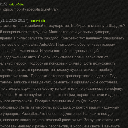
4:15)
odpovědět
>https://mobilityspecialists.net</a>
(21.1.2026 20:17)
odpovědět
аталог для автомобилей в государстве. Выбираете машину в Шардже?
ой воспринимается трудной. Множество официальных дилеров,
правил в силах запутать каждого. Конкретно тут начинает оперировать
Ключевые опции сайта Auto.QA. Платформа обеспечивает юзерам
операций с машинами. Изучим важнейшие данных опций..
и подержанных авто. Список насчитывает сотни вариантов от
ельных персон. Подробный поисковый фильтр. Есть возможность
ю, модели, дате производства, классу кузова, движка, пробегу,
характеристикам. Проверка летописи транспортного средства. Под
тавлен записка о инцидентах, ремонтах и официальном состоянии.
чно с владельцем через форму на сайте или по указанному телефону.
вления. Быстро опубликовать фотографии, характеристики и адреса
ичного автомобиля.. Продажа машины на Auto.QA: скоро и
необходимо сбыть автомобиль, площадка окажется вашим надежным
о упрощен.. Разработайте ясное предложение. Напишите все до
, описание кондиции, фактический расстояние. Загрузите отличные
рировать машину с разных перспектив, в хорошем свете. Назначьте