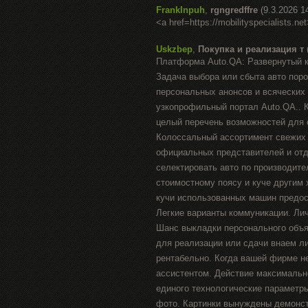
FrankInpuh
,
rgngredffre
(9.3.2026 1
<a href=https://mobilityspecialists.net
Uskzbep
,
Покупка и реализация т
Платформа Auto.QA: Развернутый к
Задача выбора или сбыта авто пор
персональных анонсов и всяческих 
узкопрофильный портал Auto.QA.. 
целый перечень возможностей для 
Колоссальный ассортимент свежих 
официальных представителей и отд
селектировать авто по производител
стоимостному поясу и куче другим 
кучи использованных машин предос
Легкие варианты коммуникации. Ли
Шанс выкладки персонального объя
для реализации или сдачи внаем л
рентабельно. Когда вашей фирме 
ассистентом. Действие максимальн
единого технологические параметры
фото. Картинки вынуждены демонст