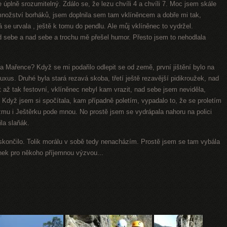
 úplně srozumitelný. Zdálo se, že lezu chvíli 4 a chvíli 7. Moc jsem skále
nožství borháků, jsem doplnila sem tam vklíněncem a dobře mi tak,
 se urvala , ještě k tomu do pendlu. Ale můj vklíněnec to vydržel.
 sebe a nad sebe a trochu mě přešel humor. Přesto jsem to nehodlala
a Mařence? Když se mi podařilo odlepit se od země, první jištění bylo na
uxus. Druhé byla stará rezavá skoba, třetí ještě rezavější pidikroužek, nad
až tak festovní, vklíněnec nebyl kam vrazit, nad sebe jsem neviděla,
. Když jsem si spočítala, kam případně poletím, vypadalo to, že se proletím
mu i Ještěrku pode mnou. No prostě jsem
se vydrápala nahoru na polici
la slaňák.
končilo. Tolik morálu v sobě tedy nenacházím. Prostě jsem se tam vybála
ánek pro někoho příjemnou výzvou...