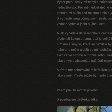
Výběr první cesty mi nebyl z průvodce
nedůvěřovala. Pro mě nedostatečné m
protože mi skála pod rukama rupla a já
S vytřeštěnýma očima jsem zírala pod
vzdát a vybrala jsem si jinou cestu.
A jak vypadala další morálová cesta n
předskalí kolem stromu, což je velký l
ním moje smyce, která se nezdála být 
nahoru to nešlo a dolů se mi nechtělo
skrz větve stromu a možná sebou vez
jako smyslu zbavená a naštěstí objevi
A tímto mé pokořování milé Mařenky s
jako svině. Přesto může být tento čl
Všem přeji tu mrchu
pokořit!
S pozdravem Ještěrka Jitka