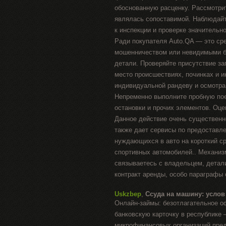
обоснованную расценку. Рассмотри
являлась сопоставимой. Наблюдайт
к инспекции и проверке значительн
Ради покупателя Auto.QA — это ср
мошенничеством или невидимыми бр
детали. Проверяйте присутствие за
место происшествиях, починках и и
индивидуальной рандеву и осмотра
Непременно выполните пробную пое
остановки и прочих элементов. Оце
Данное действие очень существенн
также дает сервисы по предоставл
нуждающихся в авто на короткий с
спортивных автомобилей.. Механиз
связываетесь с владельцем, детал
контракт аренды, особо параграфы о
Uskzbep
,
Ссуда на машину: услов
Онлайн-займы: безотлагательное 
банковскую карточку в республике
микрофинансовых организаций пред