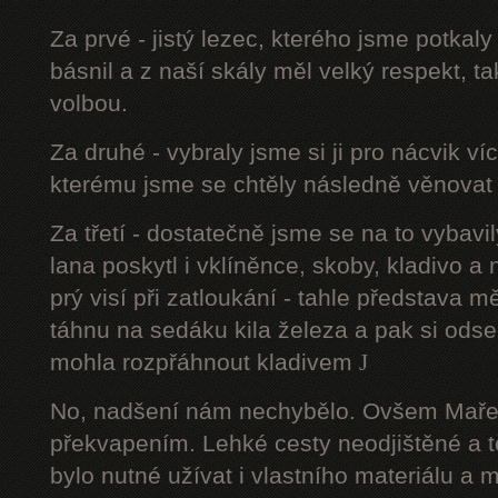
Za prvé - jistý lezec, kterého jsme potkal
básnil a z naší skály měl velký respekt, t
volbou.
Za druhé - vybraly jsme si ji pro nácvik v
kterému jsme se chtěly následně věnovat 
Za třetí - dostatečně jsme se na to vyba
lana poskytl i vklíněnce, skoby, kladivo a
prý visí při zatloukání - tahle představa m
táhnu na sedáku kila železa a pak si ods
mohla rozpřáhnout kladivem
J
No, nadšení nám nechybělo. Ovšem Maře
překvapením. Lehké cesty neodjištěné a 
bylo nutné užívat i vlastního materiálu a