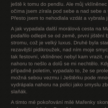
ještě k tomu do pendlu. Ale můj vklíněnec
očima jsem zírala pod sebe a nad sebe a 
Přesto jsem to nehodlala vzdát a vybrala j
A jak vypadala další morálová cesta na 
podařilo odlepit se od země, první jištění
stromu, což je velký luxus. Druhé byla star
rezavější pidikroužek, nad ním moje smyc
tak festovní, vklíněnec nebyl kam vrazit,
nahoru to nešlo a dolů se mi nechtělo. Kd
případně poletím, vypadalo to, že se prol
možná sebou vezmu i Ještěrku pode mnou
vydrápala nahoru na polici jako smyslu zb
slaňák.
A tímto mé pokořování milé Mařenky skonč