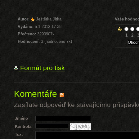
Autor:
Ještěrka.Jitka
Vaše hodnoc
Vydáno:
5.1.2012 17:38
Přečteno:
3290907x
1
2
Hodnocení:
3 (hodnoceno 7x)
Formát pro tisk
Komentáře
Zasílate odpověď ke stávajícímu příspěvk
Jméno
Kontrola
Text