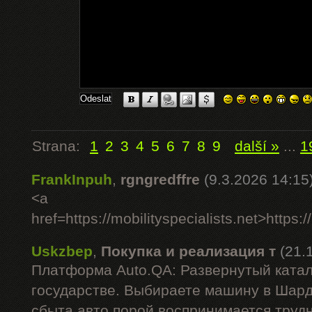
Strana:
1
2
3
4
5
6
7
8
9
další »
...
1
FrankInpuh
,
rgngredffre
(9.3.2026 14:15
<a
href=https://mobilityspecialists.net>https:/
Uskzbep
,
Покупка и реализация т
(21.
Платформа Auto.QA: Развернутый катал
государстве. Выбираете машину в Шар
сбыта авто порой воспринимается труд