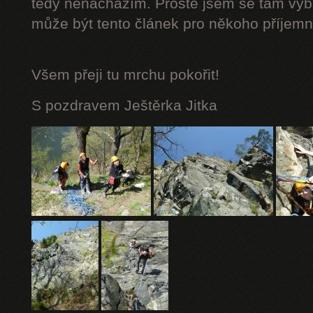
tedy nenacházím. Prostě jsem se tam vybá
může být tento článek pro někoho příjemn
Všem přeji tu mrchu
pokořit!
S pozdravem Ještěrka Jitka