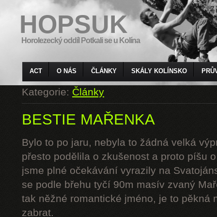
HOPSUK
Horolezecký oddíl Potkali se u Kolína
ACT
O NÁS
ČLÁNKY
SKÁLY KOLÍNSKO
PRŮ
Kategorie:
Články
BESTIE MAŘENKA
Bylo to po jaru, nebyla to žádná velká výp
přesto podělila o zkušenost a proto píšu 
jsme plné očekávání vyrazily na Svatoján
se podle břehu tyčí 90m masív zvaný Mař
tak něžné romantické jméno, je to pěkná 
zabrat.