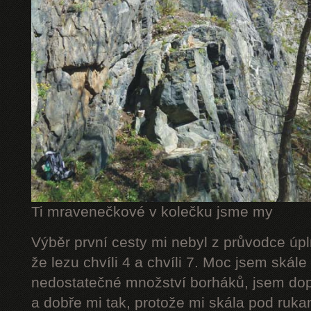
Ti mravenečkové v kolečku jsme my
Výběr první cesty mi nebyl z průvodce úpl
že lezu chvíli 4 a chvíli 7. Moc jsem skál
nedostatečné množství borháků, jsem dop
a dobře mi tak, protože mi skála pod rukam