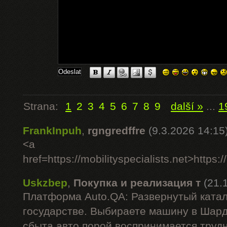
Strana:
1
2
3
4
5
6
7
8
9
další »
...
1
FrankInpuh
,
rgngredffre
(9.3.2026 14:15
<a
href=https://mobilityspecialists.net>https:/
Uskzbep
,
Покупка и реализация т
(21.
Платформа Auto.QA: Развернутый катал
государстве. Выбираете машину в Шар
сбыта авто порой воспринимается труд