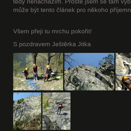
tedy nenacházím. Prostě jsem se tam vybá
může být tento článek pro někoho příjemn
Všem přeji tu mrchu
pokořit!
S pozdravem Ještěrka Jitka