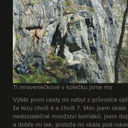
Ti mravenečkové v kolečku jsme my
Výběr první cesty mi nebyl z průvodce úpl
že lezu chvíli 4 a chvíli 7. Moc jsem skál
nedostatečné množství borháků, jsem dop
a dobře mi tak, protože mi skála pod rukam