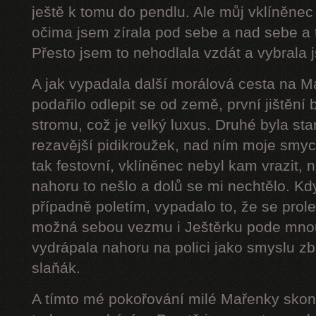
ještě k tomu do pendlu. Ale můj vklíněnec
očima jsem zírala pod sebe a nad sebe a 
Přesto jsem to nehodlala vzdát a vybrala j
A jak vypadala další morálová cesta na 
podařilo odlepit se od země, první jištění
stromu, což je velký luxus. Druhé byla star
rezavější pidikroužek, nad ním moje smyc
tak festovní, vklíněnec nebyl kam vrazit,
nahoru to nešlo a dolů se mi nechtělo. Kd
případně poletím, vypadalo to, že se prol
možná sebou vezmu i Ještěrku pode mnou
vydrápala nahoru na polici jako smyslu zb
slaňák.
A tímto mé pokořování milé Mařenky skonč