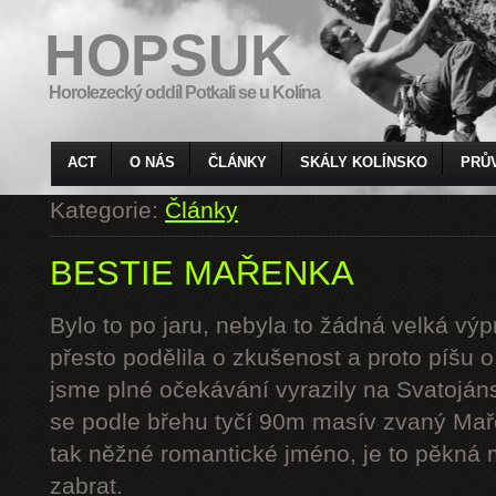
HOPSUK
Horolezecký oddíl Potkali se u Kolína
ACT
O NÁS
ČLÁNKY
SKÁLY KOLÍNSKO
PRŮ
Kategorie:
Články
BESTIE MAŘENKA
Bylo to po jaru, nebyla to žádná velká výp
přesto podělila o zkušenost a proto píšu 
jsme plné očekávání vyrazily na Svatoján
se podle břehu tyčí 90m masív zvaný Mař
tak něžné romantické jméno, je to pěkná 
zabrat.