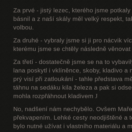
Za prvé - jistý lezec, kterého jsme potkal
básnil a z naší skály měl velký respekt, t
volbou.
Za druhé - vybraly jsme si ji pro nácvik v
kterému jsme se chtěly následně věnovat 
Za třetí - dostatečně jsme se na to vyba
lana poskytl i vklíněnce, skoby, kladivo a
prý visí při zatloukání - tahle představa m
táhnu na sedáku kila železa a pak si ods
mohla rozpřáhnout kladivem
J
No, nadšení nám nechybělo. Ovšem Maře
překvapením. Lehké cesty neodjištěné a 
bylo nutné užívat i vlastního materiálu a