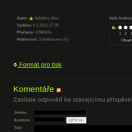
Autor:
Ještěrka.Jitka
Vaše hodnoc
Vydáno:
5.1.2012 17:38
Přečteno:
3299361x
1
2
Hodnocení:
3 (hodnoceno 7x)
Formát pro tisk
Komentáře
Zasílate odpověď ke stávajícímu příspěvk
Jméno
Kontrola
Text