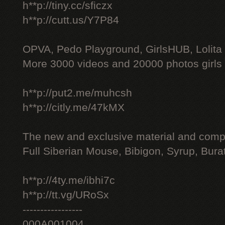
h**p://tiny.cc/sficzx
h**p://cutt.us/Y7P84
OPVA, Pedo Playground, GirlsHUB, Lolita 
More 3000 videos and 20000 photos girls
h**p://put2.me/muhcsh
h**p://citly.me/47kMX
The new and exclusive material and compl
Full Siberian Mouse, Bibigon, Syrup, Bura
h**p://4ty.me/ibhi7c
h**p://tt.vg/URoSx
-----------------
000A001004