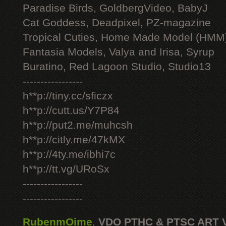
Paradise Birds, GoldbergVideo, BabyJ
Cat Goddess, Deadpixel, PZ-magazine
Tropical Cuties, Home Made Model (HMM
Fantasia Models, Valya and Irisa, Syrup
Buratino, Red Lagoon Studio, Studio13
-----------------
h**p://tiny.cc/sficzx
h**p://cutt.us/Y7P84
h**p://put2.me/muhcsh
h**p://citly.me/47kMX
h**p://4ty.me/ibhi7c
h**p://tt.vg/URoSx
-----------------
-----------------
RubenmOime
,
VDO PTHC & PTSC ART 