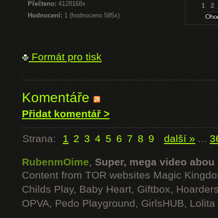
Přečteno:
4128168x
1
2
Hodnocení:
1 (hodnoceno 585x)
Formát pro tisk
Komentáře
Přidat komentář >
Strana:
1
2
3
4
5
6
7
8
9
další »
...
3
RubenmOime
,
Super, mega video abou
Content from TOR websites Magic Kingdo
Childs Play, Baby Heart, Giftbox, Hoarders
OPVA, Pedo Playground, GirlsHUB, Lolita 