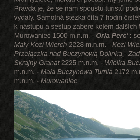
Pravda je, že se nám spoustu turistů podi
vydaly. Samotná stezka čítá 7 hodin čist
k nástupu a sestup zabere kolem dalších 5
Murowaniec 1500 m.n.m. -
Orla Perc
'
: s
Mały Kozi Wierch
2228 m.n.m. -
Kozi Wie
Przełączka nad Buczynową Dolinką
-
Zad
Skrajny Granat
2225 m.n.m. -
Wiełka Buc
m.n.m. -
Mała Buczynowa Turnia
2172 m.
m.n.m. -
Murowaniec