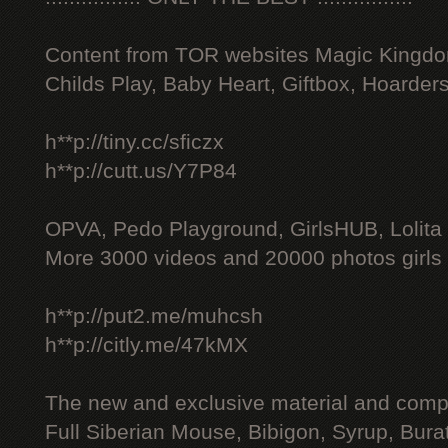
Content from TOR websites Magic Kingdo
Childs Play, Baby Heart, Giftbox, Hoarders
h**p://tiny.cc/sficzx
h**p://cutt.us/Y7P84
OPVA, Pedo Playground, GirlsHUB, Lolita 
More 3000 videos and 20000 photos girls
h**p://put2.me/muhcsh
h**p://citly.me/47kMX
The new and exclusive material and compl
Full Siberian Mouse, Bibigon, Syrup, Bura