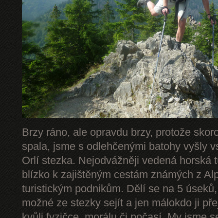
Brzy ráno, ale opravdu brzy, protože skor
spala, jsme s odlehčenými batohy vyšly v
Orlí stezka. Nejodvážněji vedená horská 
blízko k zajištěným cestám známých z Alp 
turistickým podnikům. Dělí se na 5 úseků,
možné ze stezky sejít a jen málokdo ji př
kvůli fyzičce, morálu či počasí. My jsme s