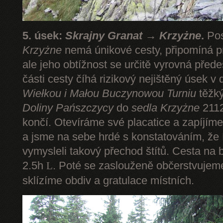
5. úsek:
Skrajny Granat → Krzyżne
.
Pos
Krzyżne
nemá únikové cesty, připomíná pr
ale jeho obtížnost se určitě vyrovná pře
části cesty číhá rizikový nejištěný úsek v 
Wiełkou
i Małou Buczynowou Turniu
těžký
Doliny Pańszczycy
do
sedla Krzyżne
2112
končí. Otevíráme své placatice a zapíjím
a jsme na sebe hrdé s konstatováním, že P
vymysleli takový přechod štítů. Cesta na 
2.5h
. Poté se zaslouženě občerstvuje
L
sklízíme obdiv a gratulace místních.