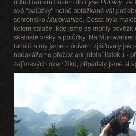
odtud ranním busem do
Lysé Pol'any
, ze
své "batůžky" notně obtěžkané vší potře
schronisko
Murowaniec
. Cesta byla male
kolem salaše, kde jsme se mohly osvěžit
skalnaté vršky a potůčky. Na Murowanieci
turistů a my jsme s údivem zjišťovaly jak 
nedokážeme přečíst ani jídelní lístek
- p
J
zajímavých okamžiků, připadaly jsme si sp