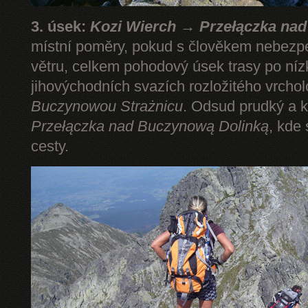
3. úsek:
Kozi Wierch → Przełączka na
místní poměry, pokud s člověkem nebezp
větru, celkem pohodový úsek trasy po níz
jihovýchodních svazích rozložitého vrcho
Buczynowou Strażnicu
. Odsud prudký a k
Przełączka nad Buczynową Dolinką
, kde
cesty.