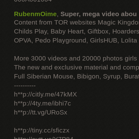
RubenmOime
,
Super, mega video abou
Content from TOR websites Magic Kingdo
Childs Play, Baby Heart, Giftbox, Hoarders
OPVA, Pedo Playground, GirlsHUB, Lolita 
More 3000 videos and 20000 photos girls
The new and exclusive material and compl
Full Siberian Mouse, Bibigon, Syrup, Bura
----------
h**p://citly.me/47kMX
h**p://4ty.me/ibhi7c
h**p://tt.vg/URoSx
h**p://tiny.cc/sficzx