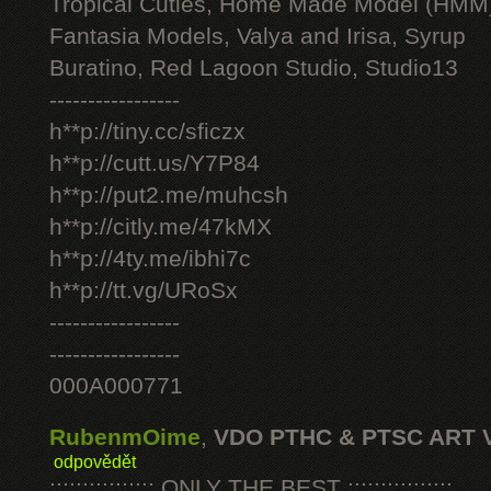
Tropical Cuties, Home Made Model (HMM
Fantasia Models, Valya and Irisa, Syrup
Buratino, Red Lagoon Studio, Studio13
-----------------
h**p://tiny.cc/sficzx
h**p://cutt.us/Y7P84
h**p://put2.me/muhcsh
h**p://citly.me/47kMX
h**p://4ty.me/ibhi7c
h**p://tt.vg/URoSx
-----------------
-----------------
000A000771
RubenmOime
,
VDO PTHC & PTSC ART 
odpovědět
:::::::::::::::: ONLY THE BEST ::::::::::::::::