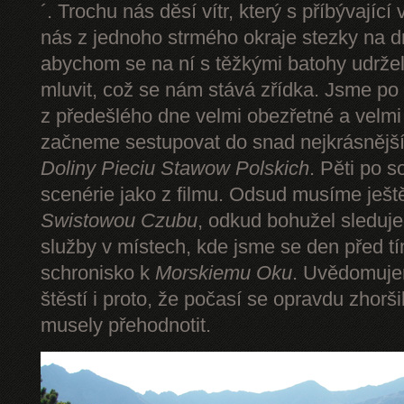
´. Trochu nás děsí vítr, který s příbývající
nás z jednoho strmého okraje stezky na d
abychom se na ní s těžkými batohy udrže
mluvit, což se nám stává zřídka. Jsme p
z předešlého dne velmi obezřetné a velmi
začneme sestupovat do snad nejkrásnějšíh
Doliny Pieciu Stawow Polskich
. Pěti po s
scenérie jako z filmu. Odsud musíme ješt
Swistowou Czubu
, odkud bohužel sleduj
služby v místech, kde jsme se den před t
schronisko k
Morskiemu Oku
. Uvědomuje
štěstí i proto, že počasí se opravdu zhorš
musely přehodnotit.