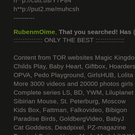
h**p://cutt.us/Y7P84
h**p://put2.me/muhcsh
----------
RubenmOime
,
That you searched! Has
:::::::::::::::: ONLY THE BEST ::::::::::::::::
Content from TOR websites Magic Kingdo
Childs Play, Baby Heart, Giftbox, Hoarders
OPVA, Pedo Playground, GirlsHUB, Lolita 
More 3000 videos and 20000 photos girls
Complete series LS, BD, YWM, Liluplanet
Sibirian Mouse, St. Peterburg, Moscow
Kids Box, Fattman, Falkovideo, Bibigon
Paradise Birds, GoldbergVideo, BabyJ
Cat Goddess, Deadpixel, PZ-magazine