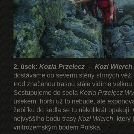
2. úsek:
Kozia Przełęcz → Kozi Wierch
dostáváme do severní stěny strmých věž
Pod značenou trasou stále vidíme velkou
Sestupujeme do sedla
Kozia Przełęcz
Wy
úsekem, horší už to nebude, ale expono
žebříku do sedla se tu několikrát opakují.
nejvyššího bodu trasy
Kozi Wierch
, který
vnitrozemským bodem Polska.