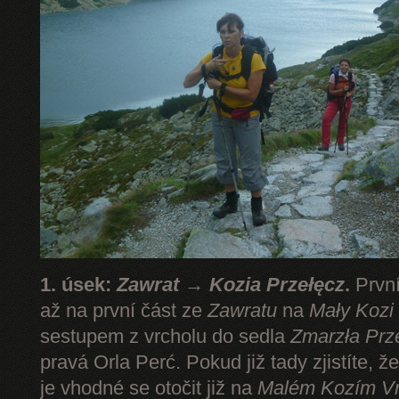
1. úsek:
Zawrat → Kozia Przełęcz
.
První
až na první část ze
Zawratu
na
Mały Kozi
sestupem z vrcholu do sedla
Zmarzła Prz
pravá Orla Perć. Pokud již tady zjistíte, ž
je vhodné se otočit již na
Malém Kozím V