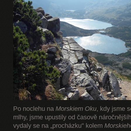
Po noclehu na
Morskiem Oku
, kdy jsme s
mlhy, jsme upustily od časově náročnějš
vydaly se na „procházku" kolem
Morskieh