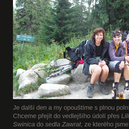
Je další den a my opouštíme s plnou pol
Chceme přejít do vedlejšího údolí přes
Li
Swinica
do
sedla Zawrat
, ze kterého jsm