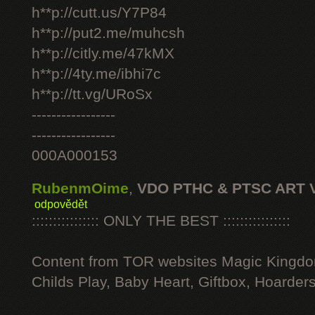
h**p://cutt.us/Y7P84
h**p://put2.me/muhcsh
h**p://citly.me/47kMX
h**p://4ty.me/ibhi7c
h**p://tt.vg/URoSx
-----------------
-----------------
000A000153
RubenmOime
,
VDO PTHC & PTSC ART 
odpovědět
:::::::::::::::: ONLY THE BEST ::::::::::::::::
Content from TOR websites Magic Kingdo
Childs Play, Baby Heart, Giftbox, Hoarders