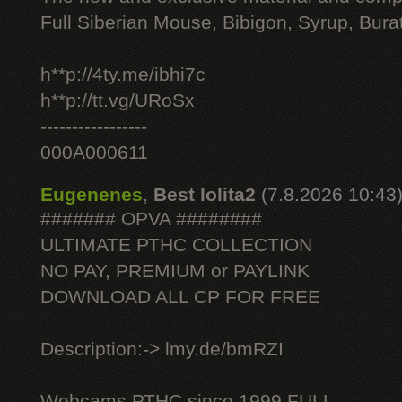
Full Siberian Mouse, Bibigon, Syrup, Bura
h**p://4ty.me/ibhi7c
h**p://tt.vg/URoSx
-----------------
000A000611
Eugenenes
,
Best lolita2
(7.8.2026 10:43
####### OPVA ########
ULTIMATE РТНС COLLECTION
NO PAY, PREMIUM or PAYLINK
DOWNLOAD ALL СР FOR FREE
Description:-> lmy.de/bmRZI
Webcams РТНС since 1999 FULL