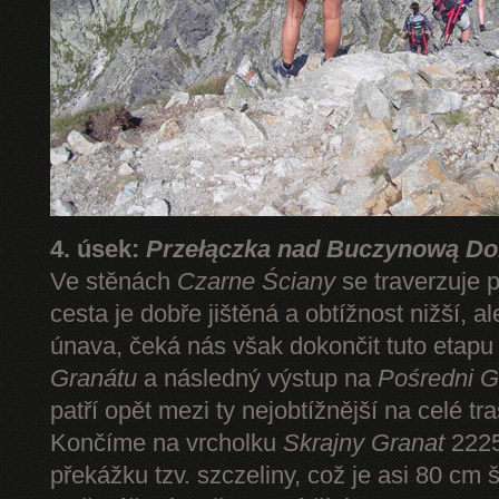
4. úsek:
Przełączka nad Buczynową Dol
Ve stěnách
Czarne Ściany
se traverzuje 
cesta je dobře jištěná a obtížnost nižší, 
únava, čeká nás však dokončit tuto etap
Granátu
a následný výstup na
Pośredni G
patří opět mezi ty nejobtížnější na celé tr
Končíme na vrcholku
Skrajny Granat
2225
překážku tzv. szczeliny, což je asi 80 cm 