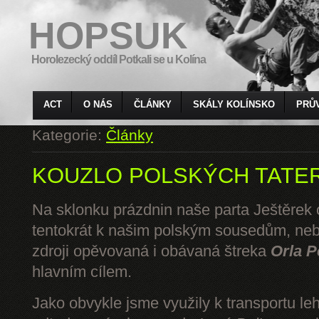
HOPSUK
Horolezecký oddíl Potkali se u Kolína
ACT
O NÁS
ČLÁNKY
SKÁLY KOLÍNSKO
PRŮ
Kategorie:
Články
KOUZLO POLSKÝCH TATE
Na sklonku prázdnin naše parta Ještěrek o
tentokrát k našim polským sousedům, ne
zdroji opěvovaná i obávaná štreka
Orla P
hlavním cílem.
Jako obvykle jsme využily k transportu l