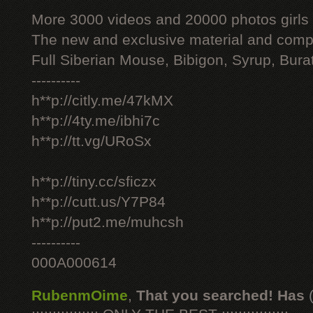
More 3000 videos and 20000 photos girls
The new and exclusive material and compl
Full Siberian Mouse, Bibigon, Syrup, Bura
----------
h**p://citly.me/47kMX
h**p://4ty.me/ibhi7c
h**p://tt.vg/URoSx
h**p://tiny.cc/sficzx
h**p://cutt.us/Y7P84
h**p://put2.me/muhcsh
----------
000A000614
RubenmOime
,
That you searched! Has