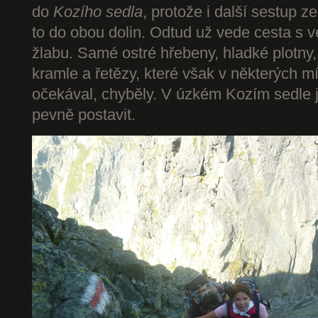
do
Kozího sedla
, protože i další sestup z
to do obou dolin. Odtud už vede cesta s 
žlabu. Samé ostré hřebeny, hladké plotny,
kramle a řetězy, které však v některých mí
očekával, chyběly. V úzkém Kozím sedle 
pevně postavit.