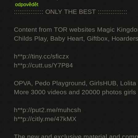
odpovědět
:::::::::::::::: ONLY THE BEST ::::::::::::::::
Content from TOR websites Magic Kingdo
Childs Play, Baby Heart, Giftbox, Hoarders
h**p://tiny.cc/sficzx
h**p://cutt.us/Y7P84
OPVA, Pedo Playground, GirlsHUB, Lolita 
More 3000 videos and 20000 photos girls
h**p://put2.me/muhcsh
h**p://citly.me/47kMX
The new and exclusive material and compl