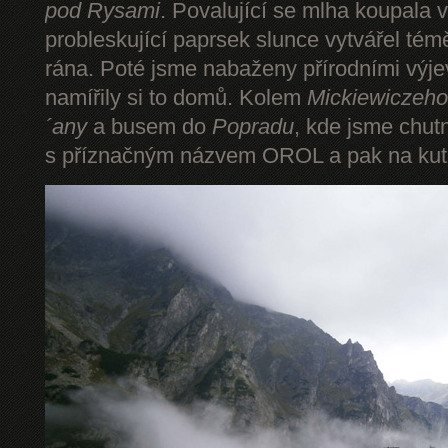
pod Rysami
. Povalující se mlha koupala 
probleskující paprsek slunce vytvářel tém
rána. Poté jsme nabaženy přírodními výje
namířily si to domů. Kolem
Mickiewiczeho
´any
a busem do
Popradu
, kde jsme chut
s příznačným názvem OROL a pak na kut