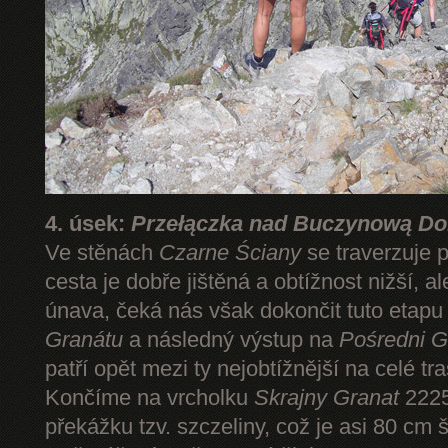
4. úsek:
Przełączka nad Buczynową Dol
Ve stěnách
Czarne Ściany
se traverzuje 
cesta je dobře jištěná a obtížnost nižší, 
únava, čeká nás však dokončit tuto etap
Granátu
a následný výstup na
Pośredni G
patří opět mezi ty nejobtížnější na celé tr
Končíme na vrcholku
Skrajny Granat
2225
překážku tzv. szczeliny, což je asi 80 cm 