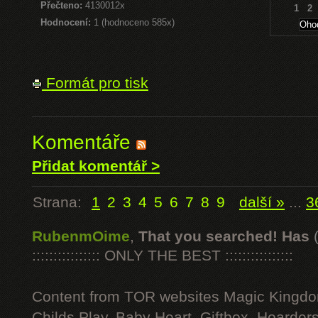
Přečteno:
4130012x
1
2
Hodnocení:
1 (hodnoceno 585x)
Formát pro tisk
Komentáře
Přidat komentář >
Strana:
1
2
3
4
5
6
7
8
9
další »
...
3
RubenmOime
,
That you searched! Has
:::::::::::::::: ONLY THE BEST ::::::::::::::::
Content from TOR websites Magic Kingdo
Childs Play, Baby Heart, Giftbox, Hoarders