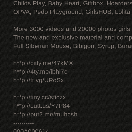
Childs Play, Baby Heart, Giftbox, Hoarders
OPVA, Pedo Playground, GirlsHUB, Lolita 
More 3000 videos and 20000 photos girls
The new and exclusive material and compl
Full Siberian Mouse, Bibigon, Syrup, Bura
----------
h**p://citly.me/47kMX
h**p://4ty.me/ibhi7c
h**p://tt.vg/URoSx
h**p://tiny.cc/sficzx
h**p://cutt.us/Y7P84
h**p://put2.me/muhcsh
----------
000A000614