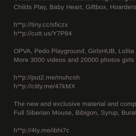
Childs Play, Baby Heart, Giftbox, Hoarders
h**p://tiny.cc/sficzx
h**p://cutt.us/Y7P84
OPVA, Pedo Playground, GirlsHUB, Lolita 
More 3000 videos and 20000 photos girls
h**p://put2.me/muhcsh
h**p://citly.me/47kMX
The new and exclusive material and compl
Full Siberian Mouse, Bibigon, Syrup, Bura
h**p://4ty.me/ibhi7c