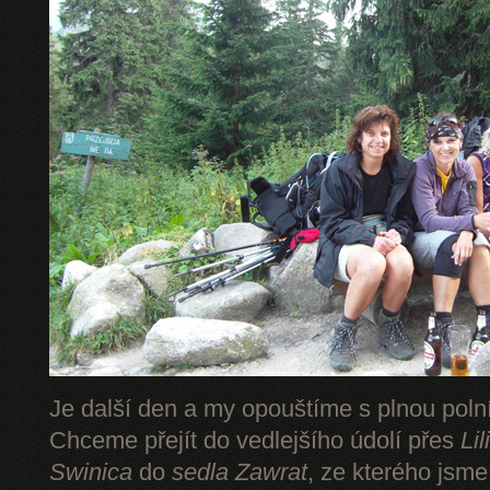
Je další den a my opouštíme s plnou pol
Chceme přejít do vedlejšího údolí přes
Li
Swinica
do
sedla Zawrat
, ze kterého jsm