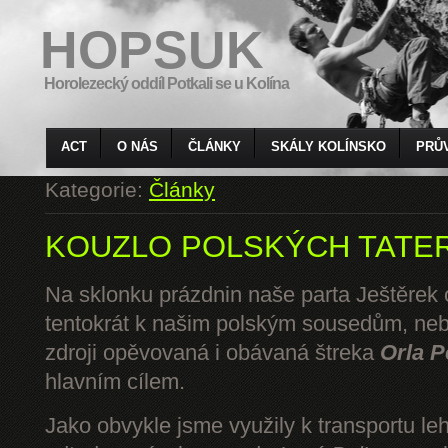
HOPSUK
Horolezecký oddíl Potkali se u Kolína
ACT
O NÁS
ČLÁNKY
SKÁLY KOLÍNSKO
PRŮ
Kategorie:
Články
KOUZLO POLSKÝCH TATE
Na sklonku prázdnin naše parta Ještěrek o
tentokrát k našim polským sousedům, ne
zdroji opěvovaná i obávaná štreka
Orla P
hlavním cílem.
Jako obvykle jsme využily k transportu l