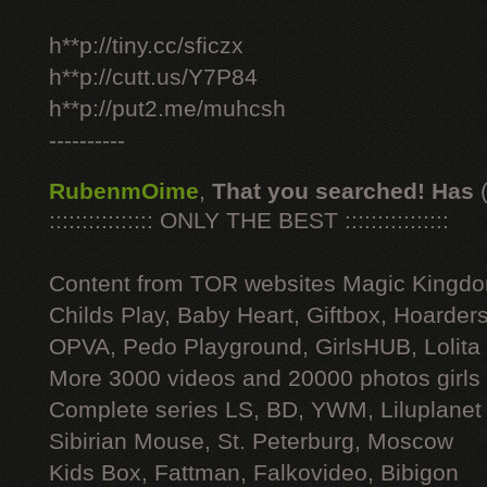
h**p://tiny.cc/sficzx
h**p://cutt.us/Y7P84
h**p://put2.me/muhcsh
----------
RubenmOime
,
That you searched! Has
:::::::::::::::: ONLY THE BEST ::::::::::::::::
Content from TOR websites Magic Kingdo
Childs Play, Baby Heart, Giftbox, Hoarders
OPVA, Pedo Playground, GirlsHUB, Lolita 
More 3000 videos and 20000 photos girls
Complete series LS, BD, YWM, Liluplanet
Sibirian Mouse, St. Peterburg, Moscow
Kids Box, Fattman, Falkovideo, Bibigon