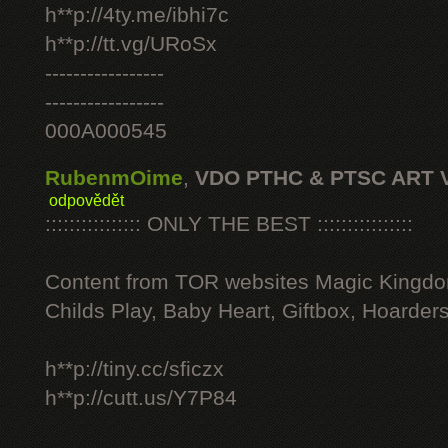
h**p://4ty.me/ibhi7c
h**p://tt.vg/URoSx
-----------------
-----------------
000A000545
RubenmOime
,
VDO PTHC & PTSC ART 
odpovědět
:::::::::::::::: ONLY THE BEST ::::::::::::::::
Content from TOR websites Magic Kingdo
Childs Play, Baby Heart, Giftbox, Hoarders
h**p://tiny.cc/sficzx
h**p://cutt.us/Y7P84