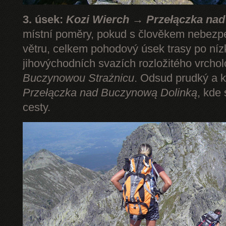
3. úsek:
Kozi Wierch → Przełączka na
místní poměry, pokud s člověkem nebezp
větru, celkem pohodový úsek trasy po níz
jihovýchodních svazích rozložitého vrcho
Buczynowou Strażnicu
. Odsud prudký a k
Przełączka nad Buczynową Dolinką
, kde
cesty.