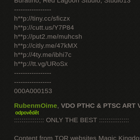
Buratino, Red Lagoon Studio, Studio13
-----------------
h**p://tiny.cc/sficzx
h**p://cutt.us/Y7P84
h**p://put2.me/muhcsh
h**p://citly.me/47kMX
h**p://4ty.me/ibhi7c
h**p://tt.vg/URoSx
-----------------
-----------------
000A000153
RubenmOime
,
VDO PTHC & PTSC ART 
odpovědět
:::::::::::::::: ONLY THE BEST ::::::::::::::::
Content from TOR websites Magic Kingdo