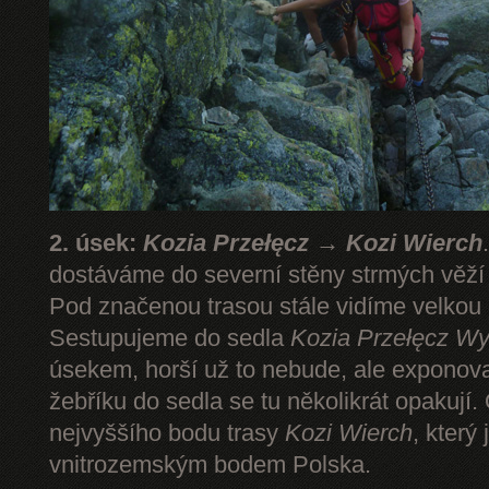
2. úsek:
Kozia Przełęcz → Kozi Wierch
dostáváme do severní stěny strmých věž
Pod značenou trasou stále vidíme velkou
Sestupujeme do sedla
Kozia Przełęcz
Wy
úsekem, horší už to nebude, ale expono
žebříku do sedla se tu několikrát opakují.
nejvyššího bodu trasy
Kozi Wierch
, který
vnitrozemským bodem Polska.