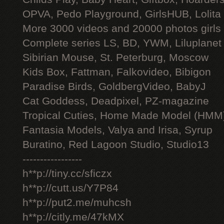
OPVA, Pedo Playground, GirlsHUB, Lolita 
More 3000 videos and 20000 photos girls
Complete series LS, BD, YWM, Liluplanet
Sibirian Mouse, St. Peterburg, Moscow
Kids Box, Fattman, Falkovideo, Bibigon
Paradise Birds, GoldbergVideo, BabyJ
Cat Goddess, Deadpixel, PZ-magazine
Tropical Cuties, Home Made Model (HMM
Fantasia Models, Valya and Irisa, Syrup
Buratino, Red Lagoon Studio, Studio13
-----------------
h**p://tiny.cc/sficzx
h**p://cutt.us/Y7P84
h**p://put2.me/muhcsh
h**p://citly.me/47kMX