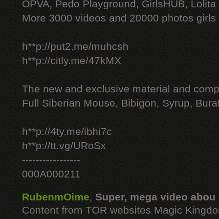
OPVA, Pedo Playground, GirlsHUB, Lolita 
More 3000 videos and 20000 photos girls
h**p://put2.me/muhcsh
h**p://citly.me/47kMX
The new and exclusive material and compl
Full Siberian Mouse, Bibigon, Syrup, Bura
h**p://4ty.me/ibhi7c
h**p://tt.vg/URoSx
-----------------
000A000211
RubenmOime
,
Super, mega video abou
Content from TOR websites Magic Kingdo