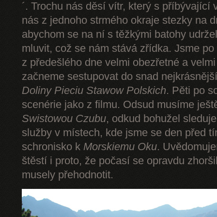
´. Trochu nás děsí vítr, který s příbývající
nás z jednoho strmého okraje stezky na d
abychom se na ní s těžkými batohy udrže
mluvit, což se nám stává zřídka. Jsme p
z předešlého dne velmi obezřetné a velmi
začneme sestupovat do snad nejkrásnějšíh
Doliny Pieciu Stawow Polskich
. Pěti po s
scenérie jako z filmu. Odsud musíme ješt
Swistowou Czubu
, odkud bohužel sleduj
služby v místech, kde jsme se den před t
schronisko k
Morskiemu Oku
. Uvědomuje
štěstí i proto, že počasí se opravdu zhorš
musely přehodnotit.