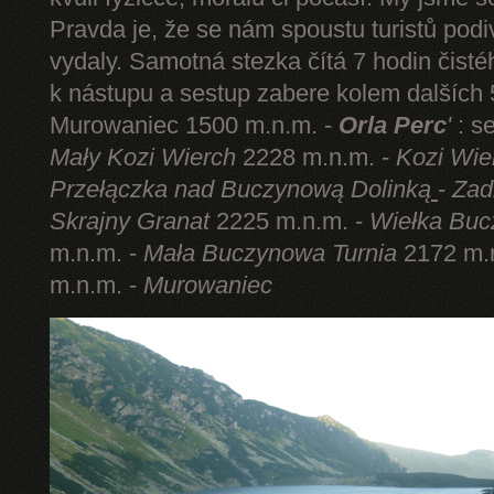
Pravda je, že se nám spoustu turistů podi
vydaly. Samotná stezka čítá 7 hodin čist
k nástupu a sestup zabere kolem dalších 5
Murowaniec 1500 m.n.m. -
Orla Perc
'
: s
Mały Kozi Wierch
2228 m.n.m. -
Kozi Wie
Przełączka nad Buczynową Dolinką
-
Zad
Skrajny Granat
2225 m.n.m. -
Wiełka Buc
m.n.m. -
Mała Buczynowa Turnia
2172 m.
m.n.m. -
Murowaniec