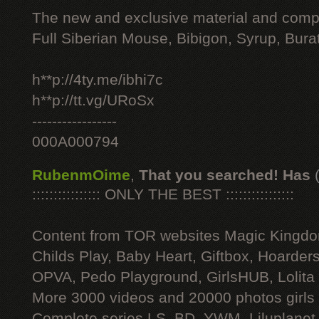
The new and exclusive material and compl
Full Siberian Mouse, Bibigon, Syrup, Bura
h**p://4ty.me/ibhi7c
h**p://tt.vg/URoSx
-----------------
000A000794
RubenmOime
,
That you searched! Has
:::::::::::::::: ONLY THE BEST ::::::::::::::::
Content from TOR websites Magic Kingdo
Childs Play, Baby Heart, Giftbox, Hoarders
OPVA, Pedo Playground, GirlsHUB, Lolita 
More 3000 videos and 20000 photos girls
Complete series LS, BD, YWM, Liluplanet