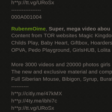
h**p://tt.vg/URoSx
-----------------
000A001004
RubenmOime
,
Super, mega video abou
Content from TOR websites Magic Kingdo
Childs Play, Baby Heart, Giftbox, Hoarders
OPVA, Pedo Playground, GirlsHUB, Lolita 
More 3000 videos and 20000 photos girls
The new and exclusive material and compl
Full Siberian Mouse, Bibigon, Syrup, Bura
----------
h**p://citly.me/47kMX
h**p://4ty.me/ibhi7c
h**p://tt.vg/URoSx