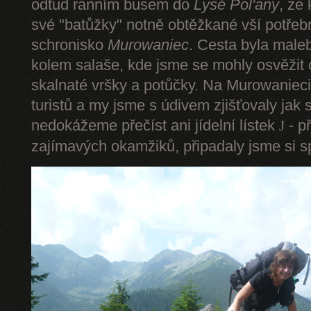
odtud ranním busem do
Lysé Pol'any
, ze
své "batůžky" notně obtěžkané vší potře
schronisko
Murowaniec
. Cesta byla male
kolem salaše, kde jsme se mohly osvěžit
skalnaté vršky a potůčky. Na Murowanieci
turistů a my jsme s údivem zjišťovaly jak 
nedokážeme přečíst ani jídelní lístek
- p
J
zajímavých okamžiků, připadaly jsme si sp