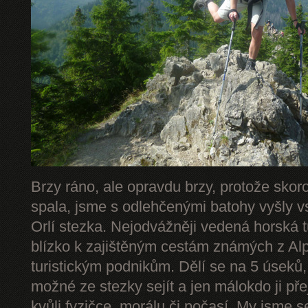
Brzy ráno, ale opravdu brzy, protože skor
spala, jsme s odlehčenými batohy vyšly v
Orlí stezka. Nejodvážněji vedená horská 
blízko k zajištěným cestám známých z Alp 
turistickým podnikům. Dělí se na 5 úseků,
možné ze stezky sejít a jen málokdo ji př
kvůli fyzičce, morálu či počasí. My jsme s