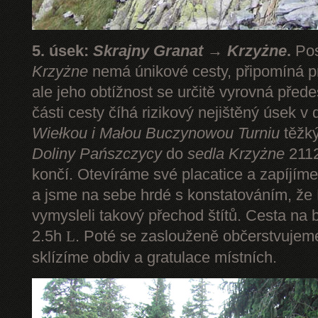
5. úsek:
Skrajny Granat → Krzyżne
.
Pos
Krzyżne
nemá únikové cesty, připomíná pr
ale jeho obtížnost se určitě vyrovná pře
části cesty číhá rizikový nejištěný úsek v 
Wiełkou
i Małou Buczynowou Turniu
těžký
Doliny Pańszczycy
do
sedla Krzyżne
2112
končí. Otevíráme své placatice a zapíjím
a jsme na sebe hrdé s konstatováním, že P
vymysleli takový přechod štítů. Cesta na 
2.5h
. Poté se zaslouženě občerstvuje
L
sklízíme obdiv a gratulace místních.