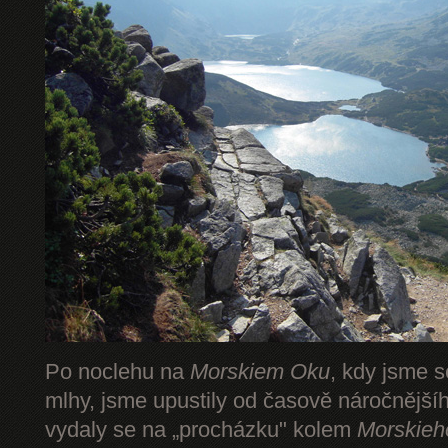
Po noclehu na
Morskiem Oku
, kdy jsme s
mlhy, jsme upustily od časově náročnějš
vydaly se na „procházku" kolem
Morskieh