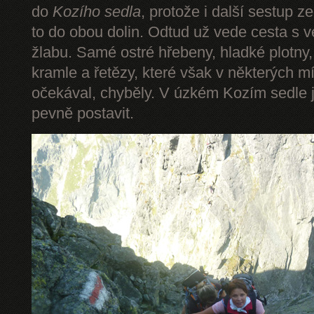
do
Kozího sedla
, protože i další sestup z
to do obou dolin. Odtud už vede cesta s 
žlabu. Samé ostré hřebeny, hladké plotny,
kramle a řetězy, které však v některých mí
očekával, chyběly. V úzkém Kozím sedle 
pevně postavit.