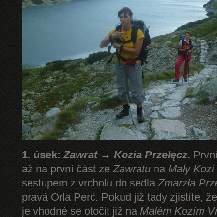
1. úsek:
Zawrat → Kozia Przełęcz
.
První
až na první část ze
Zawratu
na
Mały Kozi
sestupem z vrcholu do sedla
Zmarzła Prz
pravá Orla Perć. Pokud již tady zjistíte, ž
je vhodné se otočit již na
Malém Kozím V