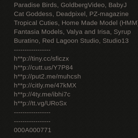
Paradise Birds, GoldbergVideo, BabyJ
Cat Goddess, Deadpixel, PZ-magazine
Tropical Cuties, Home Made Model (HMM
Fantasia Models, Valya and Irisa, Syrup
Buratino, Red Lagoon Studio, Studio13
-----------------
h**p://tiny.cc/sficzx
h**p://cutt.us/Y7P84
h**p://put2.me/muhcsh
h**p://citly.me/47kMX
h**p://4ty.me/ibhi7c
h**p://tt.vg/URoSx
-----------------
-----------------
000A000771