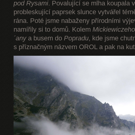
pod Rysami
. Povalující se mlha koupala 
probleskující paprsek slunce vytvářel tém
rána. Poté jsme nabaženy přírodními výje
namířily si to domů. Kolem
Mickiewiczeho
´any
a busem do
Popradu
, kde jsme chut
s příznačným názvem OROL a pak na kut