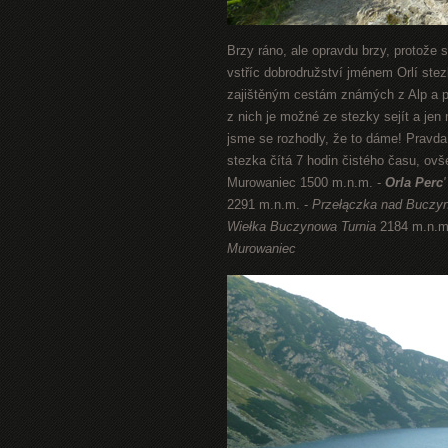
Brzy ráno, ale opravdu brzy, protože 
vstříc dobrodružství jménem Orlí stez
zajištěným cestám známých z Alp a pa
z nich je možné ze stezky sejít a jen 
jsme se rozhodly, že to dáme! Pravda
stezka čítá 7 hodin čistého času, ovš
Murowaniec 1500 m.n.m. -
Orla Perc
'
2291 m.n.m. -
Przełączka nad Buczy
Wiełka Buczynowa Turnia
2184 m.n.m
Murowaniec