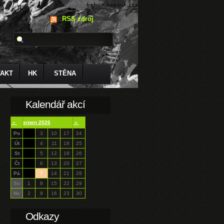
RSS zdroj
AKT
HK
STĚNA
Kalendář akcí
«
srpen 2026
»
Po
3
10
17
24
Út
4
11
18
25
St
5
12
19
26
Čt
6
13
20
27
Pá
7
14
21
28
So
1
8
15
22
29
Ne
2
9
16
23
30
Odkazy