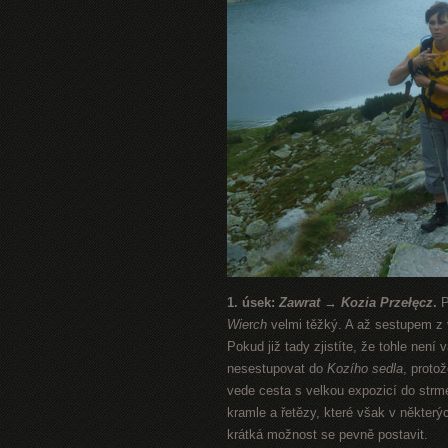
1. úsek:
Zawrat → Kozia Przełęcz
.
P
Wie
r
ch
velmi těžký. A až sestupem z 
Pokud již tady zjistíte, že tohle není 
nesestupovat do
Kozího sedla
, proto
vede cesta s velkou expozicí do strm
kramle a řetězy, které však v někter
krátká možnost se pevně postavit.