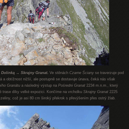
 Dolinką → Skrajny Granat
.
Ve stěnách
Czarne Ściany
se traverzuje pod
ná a obtížnost nižší, ale postupně se dostavuje únava, čeká nás však
ího Granátu
a následný výstup na
Pośredni Granat
2234 m.n.m., který
elé trase díky velké expozici. Končíme na vrcholku
Skrajny Granat
2225
eliny, což je asi 80 cm široký překrok s převýšením přes ostrý žlab.