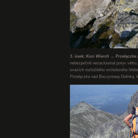
3. úsek:
Kozi Wierch → Przełączka
nebezpečně nezacloumal poryv větru,
svazích rozložitého vrcholového hře
Przełączka nad Buczynową Dolinką
, 