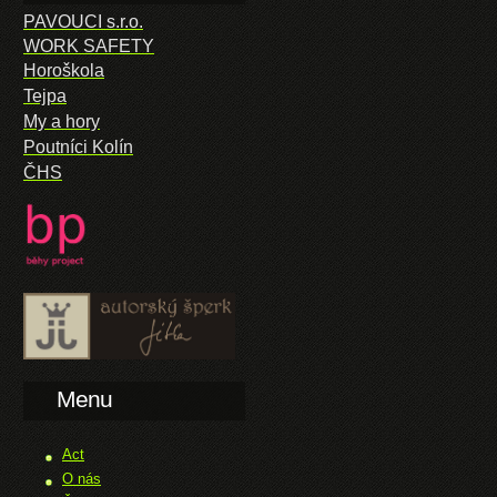
PAVOUCI s.r.o.
WORK SAFETY
Horoškola
Tejpa
My a hory
Poutníci Kolín
ČHS
Menu
Act
O nás