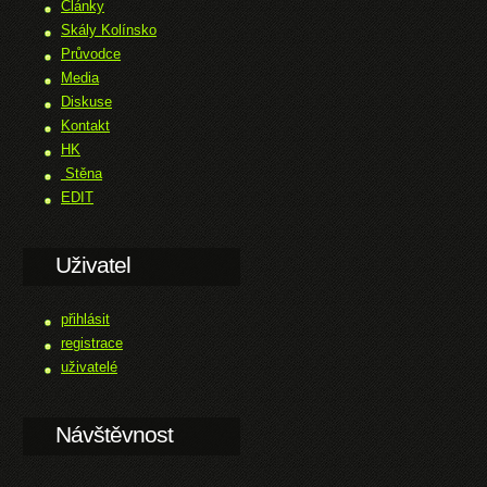
Články
Skály Kolínsko
Průvodce
Media
Diskuse
Kontakt
HK
Stěna
EDIT
Uživatel
přihlásit
registrace
uživatelé
Návštěvnost