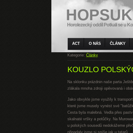
HOPSUK
Horolezecký oddíl Potkali se u Ko
ACT
O NÁS
ČLÁNKY
Kategorie:
Články
KOUZLO POLSKÝ
Na sklonku prázdnin naše parta Ještě
zlákala mnoha zdroji opěvovaná i ob
Jako obvykle jsme využily k transpo
které jsme musely vynést své "batůž
Cesta byla malebná. Vedla přes pastv
skalnaté vršky a potůčky. Na Murowani
u polských
sousedů nedokážeme přečís
připadaly jsme si spíše jak u tatarů.