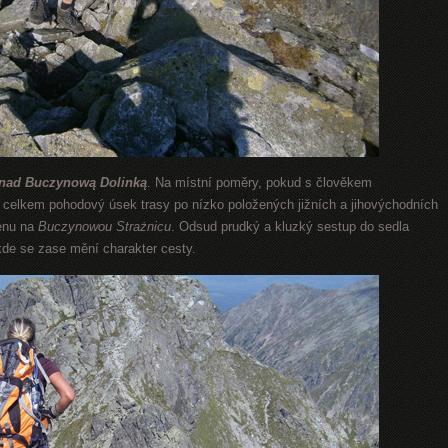
 nad Buczynową Dolinką
. Na místní poměry, pokud s člověkem
 celkem pohodový úsek trasy po nízko položených jižních a jihovýchodních
benu na
Buczynowou Strażnicu
. Odsud prudký a kluzký sestup do sedla
kde se zase mění charakter cesty.