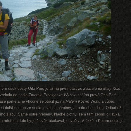
rvní úsek cesty Orla Perć je až na první část ze
Zawratu
na
Mały Kozi
vrcholu do sedla
Zmarzła Przełączka Wyżnia
začíná pravá Orla Perć.
vaše parketa, je vhodné se otočit již na
Malém Kozím Vrchu
a vůbec
že i další sestup ze sedla je velice náročný, a to do obou dolin. Odtud už
ého žlabu. Samé ostré hřebeny, hladké plotny, sem tam žebřík či lávka,
ých místech, kde by je člověk očekával, chyběly. V úzkém Kozím sedle je