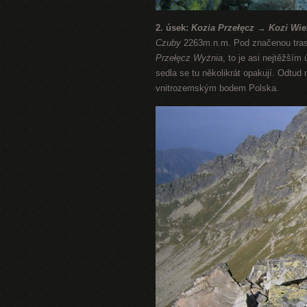
2. úsek:
Kozia Przełęcz → Kozi Wie
Czuby
2263m.n.m. Pod značenou tras
Przełęcz
Wyżnia
, to je asi nejtěžší
sedla se tu několikrát opakují. Odtud
vnitrozemským bodem Polska.