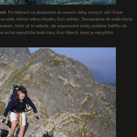
rch
. Po řetězech se dostáváme do severní stěny strmých věží
Kozie
ou stále vidíme velkou hloubku
Kozí dolinky
. Sestupujeme do sedla
Kozia
m úsekem, horší už to nebude, ale exponované úseky podobné žebříku do
 na vrchol nejvyššího bodu trasy
Kozi Wierch
, který je nejvyšším