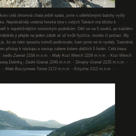
skoro celá ohromná chata ještě spala, jsme s odlehčenými batohy vyšly
ka. Nejodvážněji vedená horská túra v celých Tatrách má blízko k
tří k nejobtížnějším turistickým podnikům. Dělí se na 5 úseků, po každém
málokdo ji přejde na jeden zátah ať už kvůli fyzičce, morálu či počasí. My
 je, že se nám spoustu turistů podivovalo, kam jsme se to vydaly. Samotná
em přístup k nástupu a sestup zabere kolem dalších 5 hodin. Celá trasa:
: sedlo
Zawrat
2158 m.n.m. -
Mały Kozi Wierch
2228 m.n.m. -
Kozi Wierch
nową Dolinką
-
Zadni Granat 22
40 m.n.m. -
Skrajny Granat
2225 m.n.m. -
. -
Mała Buczynowa Turnia
2172 m.n.m. -
Krzyźne
2112 m.n.m. -