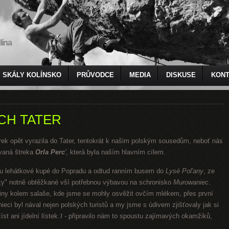
lína
SKÁLY KOLÍNSKO
PRŮVODCE
MEDIA
DISKUSE
KONT
CH TATER
rek opět vyrazila do Tater, tentokrát k našim polským sousedům, neboť nás
ávaná štreka
Orla Perc
'
, která byla naším hlavním cílem.
rtu lehátkové kupé do Popradu a odtud ranním busem do
Lysé Pol'any
, ze
ky" notně obtěžkané vší potřebnou výbavou na schronisko
Murowaniec
.
iny kolem salaše, kde jsme se mohly osvěžit ovčím mlékem, přes první
eci byl nával nejen polských turistů a my jsme s údivem zjišťovaly jak si
t ani jídelní lístek
J
- připravilo nám to spoustu zajímavých okamžiků,