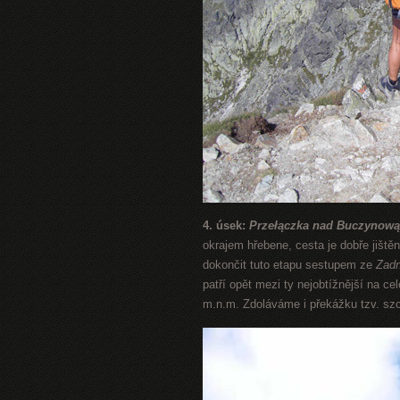
4. úsek:
Przełączka nad Buczynową
okrajem hřebene, cesta je dobře jiště
dokončit tuto etapu sestupem ze
Zadn
patří opět mezi ty nejobtížnější na c
m.n.m. Zdoláváme i překážku tzv. szcz