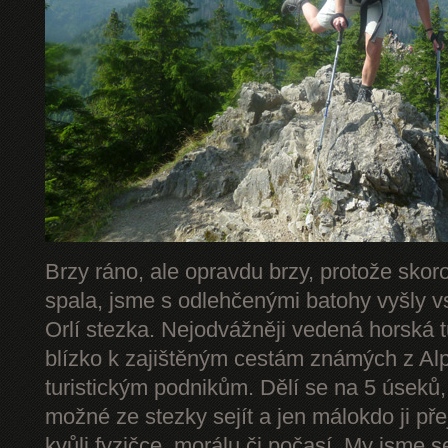
Brzy ráno, ale opravdu brzy, protože skor
spala, jsme s odlehčenými batohy vyšly v
Orlí stezka. Nejodvážněji vedená horská 
blízko k zajištěným cestám známých z Alp 
turistickým podnikům. Dělí se na 5 úseků,
možné ze stezky sejít a jen málokdo ji př
kvůli fyzičce, morálu či počasí. My jsme s