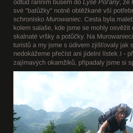
odtud ranním busem do
Lysé Pol'any
, ze
své "batůžky" notně obtěžkané vší potře
schronisko
Murowaniec
. Cesta byla male
kolem salaše, kde jsme se mohly osvěžit
skalnaté vršky a potůčky. Na Murowanieci
turistů a my jsme s údivem zjišťovaly jak 
nedokážeme přečíst ani jídelní lístek
- p
J
zajímavých okamžiků, připadaly jsme si sp