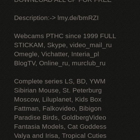
Description:-> lmy.de/bmRZI
Webcams РТНС since 1999 FULL
STICKAM, Skype, video_mail_ru
Omegle, Vichatter, Interia_pl
BlogTV, Online_ru, murclub_ru
Complete series LS, BD, YWM
Sibirian Mouse, St. Peterburg
Moscow, Liluplanet, Kids Box
Fattman, Falkovideo, Bibigon
Paradise Birds, GoldbergVideo
Fantasia Models, Cat Goddess
Valya and Irisa, Tropical Cuties