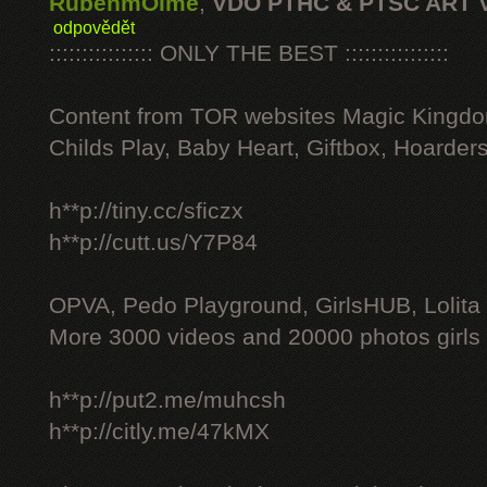
RubenmOime
,
VDO PTHC & PTSC ART 
odpovědět
:::::::::::::::: ONLY THE BEST ::::::::::::::::
Content from TOR websites Magic Kingdo
Childs Play, Baby Heart, Giftbox, Hoarders
h**p://tiny.cc/sficzx
h**p://cutt.us/Y7P84
OPVA, Pedo Playground, GirlsHUB, Lolita 
More 3000 videos and 20000 photos girls
h**p://put2.me/muhcsh
h**p://citly.me/47kMX