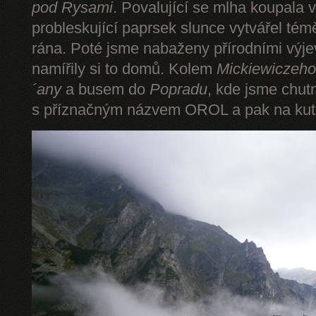
pod Rysami
. Povalující se mlha koupala 
probleskující paprsek slunce vytvářel tém
rána. Poté jsme nabaženy přírodními výje
namířily si to domů. Kolem
Mickiewiczeho
´any
a busem do
Popradu
, kde jsme chut
s příznačným názvem OROL a pak na kut