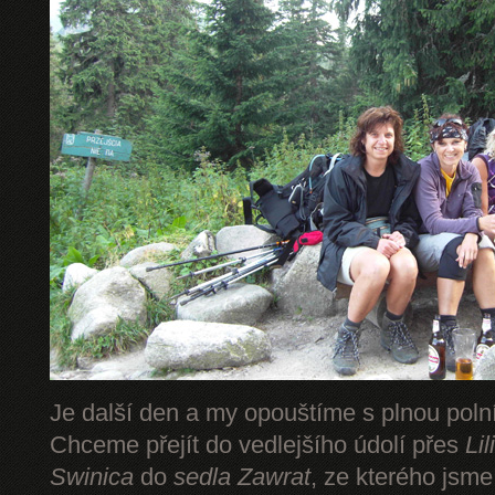
Je další den a my opouštíme s plnou pol
Chceme přejít do vedlejšího údolí přes
Li
Swinica
do
sedla Zawrat
, ze kterého jsm