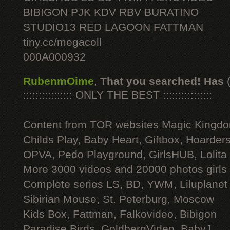
BIBIGON PJK KDV RBV BURATINO
STUDIO13 RED LAGOON FATTMAN
tiny.cc/megacoll
000A000932
RubenmOime
,
That you searched! Has
:::::::::::::::: ONLY THE BEST ::::::::::::::::
Content from TOR websites Magic Kingdo
Childs Play, Baby Heart, Giftbox, Hoarders
OPVA, Pedo Playground, GirlsHUB, Lolita 
More 3000 videos and 20000 photos girls
Complete series LS, BD, YWM, Liluplanet
Sibirian Mouse, St. Peterburg, Moscow
Kids Box, Fattman, Falkovideo, Bibigon
Paradise Birds, GoldbergVideo, BabyJ