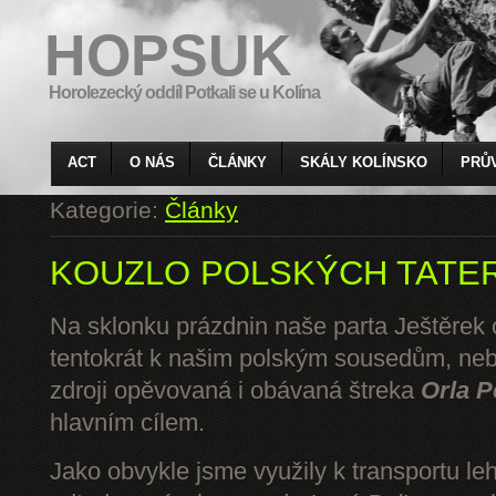
HOPSUK
Horolezecký oddíl Potkali se u Kolína
ACT
O NÁS
ČLÁNKY
SKÁLY KOLÍNSKO
PRŮ
Kategorie:
Články
KOUZLO POLSKÝCH TATE
Na sklonku prázdnin naše parta Ještěrek o
tentokrát k našim polským sousedům, ne
zdroji opěvovaná i obávaná štreka
Orla P
hlavním cílem.
Jako obvykle jsme využily k transportu l