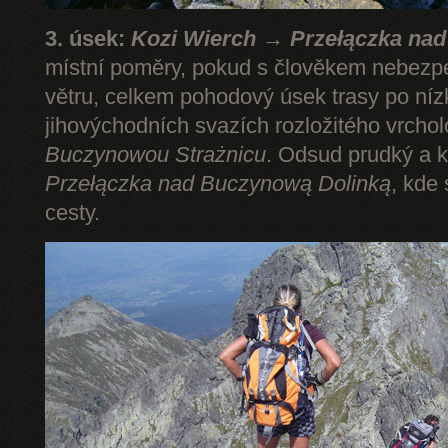
3. úsek:
Kozi Wierch → Przełączka na
místní poměry, pokud s člověkem nebezp
větru, celkem pohodový úsek trasy po níz
jihovýchodních svazích rozložitého vrcho
Buczynowou Strażnicu
. Odsud prudký a k
Przełączka nad Buczynową Dolinką
, kde
cesty.