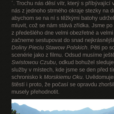
´. Trochu nás děsí vítr, který s příbývající
nás z jednoho strmého okraje stezky na d
abychom se na ní s těžkými batohy udrže
mluvit, což se nám stává zřídka. Jsme p
z předešlého dne velmi obezřetné a velmi
začneme sestupovat do snad nejkrásnějšíh
Doliny Pieciu Stawow Polskich
. Pěti po s
scenérie jako z filmu. Odsud musíme ješt
Swistowou Czubu
, odkud bohužel sleduj
služby v místech, kde jsme se den před t
schronisko k
Morskiemu Oku
. Uvědomuje
štěstí i proto, že počasí se opravdu zhorš
musely přehodnotit.