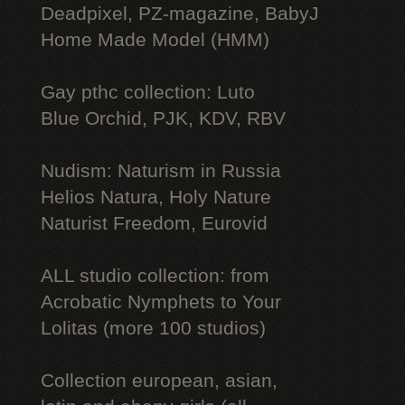
Deadpixel, PZ-magazine, BabyJ
Home Made Model (HMM)
Gay рthс collection: Luto
Blue Orchid, PJK, KDV, RBV
Nudism: Naturism in Russia
Helios Natura, Holy Nature
Naturist Freedom, Eurovid
ALL studio collection: from
Acrobatic Nymрhеts to Your
Lоlitаs (more 100 studios)
Collection european, asian,