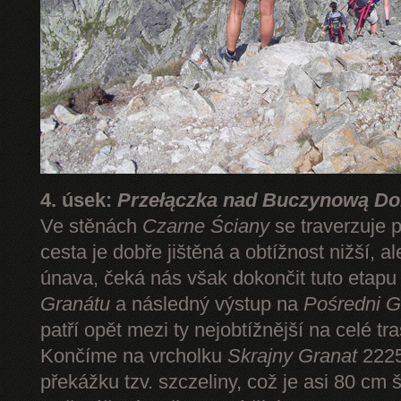
4. úsek:
Przełączka nad Buczynową Dol
Ve stěnách
Czarne Ściany
se traverzuje 
cesta je dobře jištěná a obtížnost nižší, 
únava, čeká nás však dokončit tuto etap
Granátu
a následný výstup na
Pośredni G
patří opět mezi ty nejobtížnější na celé tr
Končíme na vrcholku
Skrajny Granat
2225
překážku tzv. szczeliny, což je asi 80 cm 