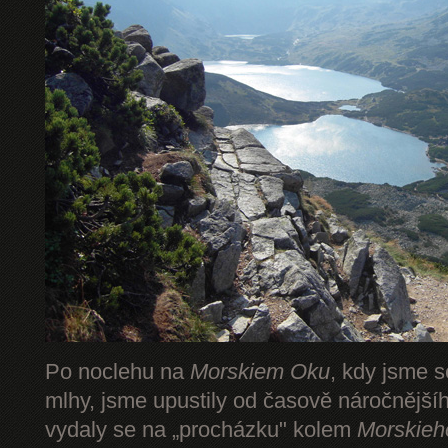
Po noclehu na
Morskiem Oku
, kdy jsme s
mlhy, jsme upustily od časově náročnějš
vydaly se na „procházku" kolem
Morskieh