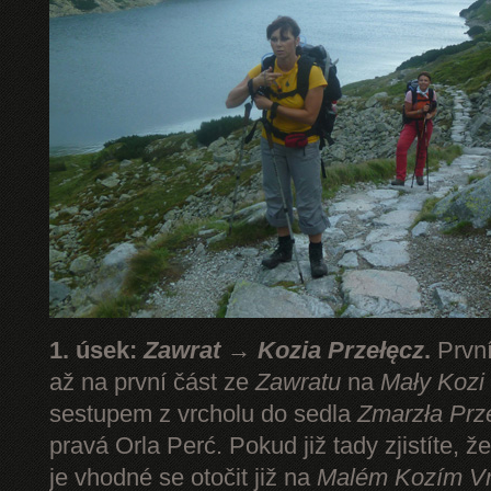
1. úsek:
Zawrat → Kozia Przełęcz
.
První
až na první část ze
Zawratu
na
Mały Kozi
sestupem z vrcholu do sedla
Zmarzła Prz
pravá Orla Perć. Pokud již tady zjistíte, ž
je vhodné se otočit již na
Malém Kozím V