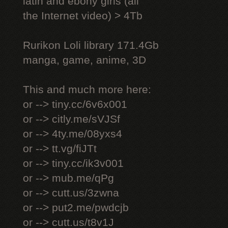
latin and ebony girls (all
the Internet video) > 4Tb
Rurikon Lоli library 171.4Gb
manga, game, anime, 3D
This and much more here:
or --> tiny.cc/6v6x001
or --> citly.me/sVJSf
or --> 4ty.me/08yxs4
or --> tt.vg/fiJTt
or --> tiny.cc/ik3v001
or --> mub.me/qPg
or --> cutt.us/3zwna
or --> put2.me/pwdcjb
or --> cutt.us/t8v1J