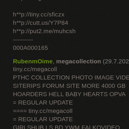
h**p://tiny.cc/sficzx
h**p://cutt.us/Y7P84
h**p://put2.me/muhcsh
----------
000A000165
RubenmOime
,
megacollection
(29.7.202
tiny.cc/megacoll
PTHC COLLECTION PHOTO IMAGE VID
SITERIPS FORUM SITE MORE 4000 GB
HOARDERS HELL BABY HEARTS OPVA
= REGULAR UPDATE
==== tiny.cc/megacoll
= REGULAR UPDATE
GIRLSHUB LS BD YWM FALKOVIDEO