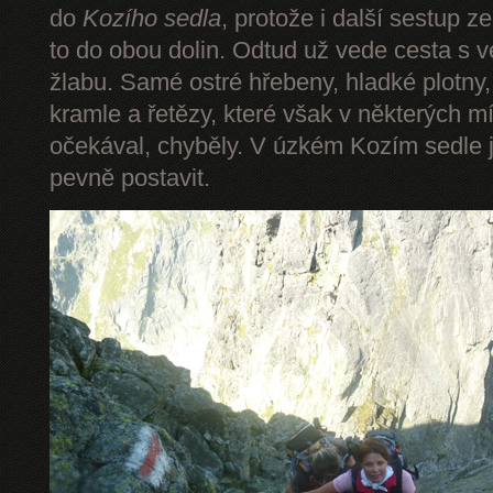
do
Kozího sedla
, protože i další sestup z
to do obou dolin. Odtud už vede cesta s 
žlabu. Samé ostré hřebeny, hladké plotny,
kramle a řetězy, které však v některých mí
očekával, chyběly. V úzkém Kozím sedle 
pevně postavit.