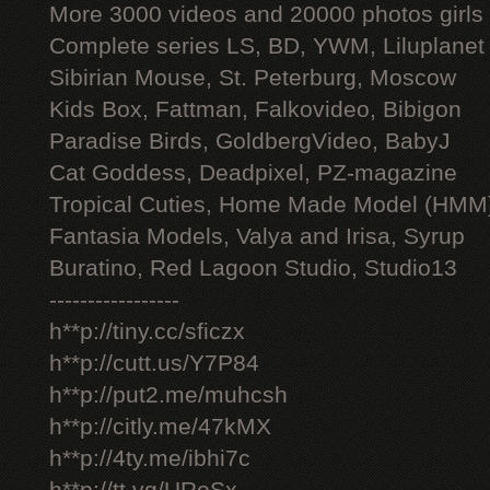
More 3000 videos and 20000 photos girls
Complete series LS, BD, YWM, Liluplanet
Sibirian Mouse, St. Peterburg, Moscow
Kids Box, Fattman, Falkovideo, Bibigon
Paradise Birds, GoldbergVideo, BabyJ
Cat Goddess, Deadpixel, PZ-magazine
Tropical Cuties, Home Made Model (HMM
Fantasia Models, Valya and Irisa, Syrup
Buratino, Red Lagoon Studio, Studio13
-----------------
h**p://tiny.cc/sficzx
h**p://cutt.us/Y7P84
h**p://put2.me/muhcsh
h**p://citly.me/47kMX
h**p://4ty.me/ibhi7c