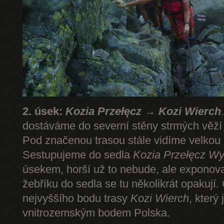
2. úsek:
Kozia Przełęcz → Kozi Wierch
dostáváme do severní stěny strmých věž
Pod značenou trasou stále vidíme velkou
Sestupujeme do sedla
Kozia Przełęcz
Wy
úsekem, horší už to nebude, ale expono
žebříku do sedla se tu několikrát opakují.
nejvyššího bodu trasy
Kozi Wierch
, který
vnitrozemským bodem Polska.