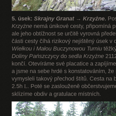
5. úsek:
Skrajny Granat → Krzyżne
.
Pos
Krzyżne
nemá únikové cesty, připomíná pr
ale jeho obtížnost se určitě vyrovná pře
části cesty číhá rizikový nejištěný úsek v 
Wiełkou
i Małou Buczynowou Turniu
těžký
Doliny Pańszczycy
do
sedla Krzyżne
2112
končí. Otevíráme své placatice a zapíjím
a jsme na sebe hrdé s konstatováním, že P
vymysleli takový přechod štítů. Cesta na 
2.5h
. Poté se zaslouženě občerstvuje
L
sklízíme obdiv a gratulace místních.