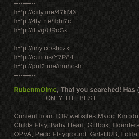
----------
h**p://citly.me/47kMX
h**p://4ty.me/ibhi7c
h**p://tt.vg/URoSx
h**p://tiny.cc/sficzx
h**p://cutt.us/Y7P84
h**p://put2.me/muhcsh
----------
RubenmOime
,
That you searched! Has
:::::::::::::::: ONLY THE BEST ::::::::::::::::
Content from TOR websites Magic Kingdo
Childs Play, Baby Heart, Giftbox, Hoarders
OPVA, Pedo Playground, GirlsHUB, Lolita 