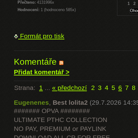
Přečteno:
4131996x
1
2
Hodnocení:
1 (hodnoceno 585x)
Formát pro tisk
Komentáře
Přidat komentář >
Strana:
1
...
« předchozí
2
3
4
5
6
7
8
Eugenenes
,
Best lolita2
(29.7.2026 14:3
####### OPVA ########
ULTIMATE РТНС COLLECTION
NO PAY, PREMIUM or PAYLINK
DOWNLOAD ALL СР FOR FREE