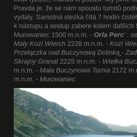
Pravda je, že se nám spoustu turistů podi
vydaly. Samotná stezka čítá 7 hodin čist
k nástupu a sestup zabere kolem dalších 5
Murowaniec 1500 m.n.m. -
Orla Perc
'
: s
Mały Kozi Wierch
2228 m.n.m. -
Kozi Wie
Przełączka nad Buczynową Dolinką
-
Zad
Skrajny Granat
2225 m.n.m. -
Wiełka Buc
m.n.m. -
Mała Buczynowa Turnia
2172 m.
m.n.m. -
Murowaniec