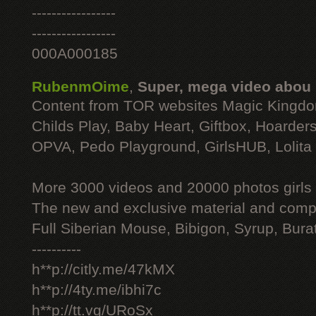
-----------------
-----------------
000A000185
RubenmOime
,
Super, mega video abou
Content from TOR websites Magic Kingdo
Childs Play, Baby Heart, Giftbox, Hoarders
OPVA, Pedo Playground, GirlsHUB, Lolita 
More 3000 videos and 20000 photos girls
The new and exclusive material and compl
Full Siberian Mouse, Bibigon, Syrup, Bura
----------
h**p://citly.me/47kMX
h**p://4ty.me/ibhi7c
h**p://tt.vg/URoSx