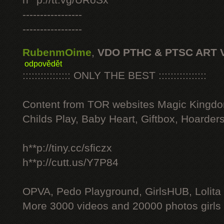
h**p://tt.vg/URoSx
-----------------
-----------------
RubenmOime
,
VDO PTHC & PTSC ART 
odpovědět
:::::::::::::::: ONLY THE BEST ::::::::::::::::
Content from TOR websites Magic Kingdo
Childs Play, Baby Heart, Giftbox, Hoarders
h**p://tiny.cc/sficzx
h**p://cutt.us/Y7P84
OPVA, Pedo Playground, GirlsHUB, Lolita 
More 3000 videos and 20000 photos girls