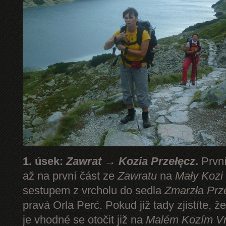
1. úsek:
Zawrat → Kozia Przełęcz
.
První
až na první část ze
Zawratu
na
Mały Kozi
sestupem z vrcholu do sedla
Zmarzła Prz
pravá Orla Perć. Pokud již tady zjistíte, ž
je vhodné se otočit již na
Malém Kozím V