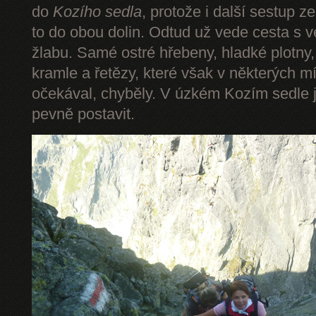
do
Kozího sedla
, protože i další sestup z
to do obou dolin. Odtud už vede cesta s 
žlabu. Samé ostré hřebeny, hladké plotny,
kramle a řetězy, které však v některých mí
očekával, chyběly. V úzkém Kozím sedle 
pevně postavit.