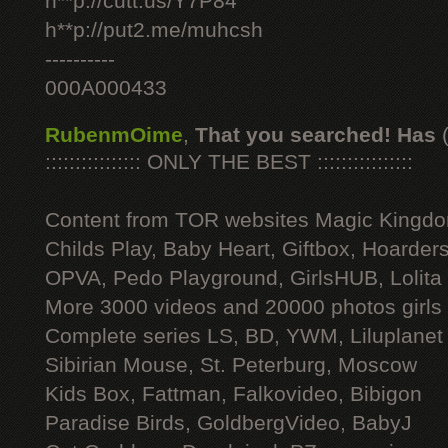
h**p://cutt.us/Y7P84
h**p://put2.me/muhcsh
----------
000A000433
RubenmOime
,
That you searched! Has
:::::::::::::::: ONLY THE BEST ::::::::::::::::
Content from TOR websites Magic Kingdo
Childs Play, Baby Heart, Giftbox, Hoarders
OPVA, Pedo Playground, GirlsHUB, Lolita 
More 3000 videos and 20000 photos girls
Complete series LS, BD, YWM, Liluplanet
Sibirian Mouse, St. Peterburg, Moscow
Kids Box, Fattman, Falkovideo, Bibigon
Paradise Birds, GoldbergVideo, BabyJ