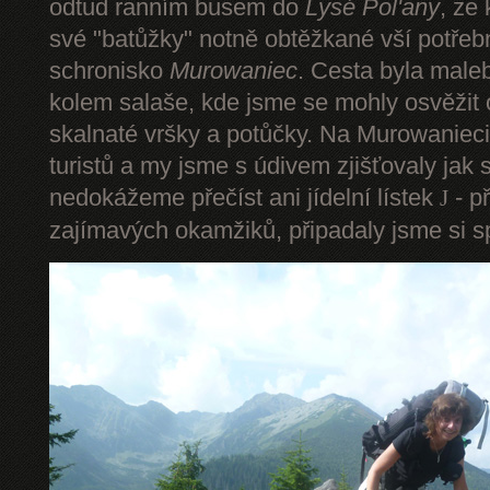
odtud ranním busem do
Lysé Pol'any
, ze
své "batůžky" notně obtěžkané vší potře
schronisko
Murowaniec
. Cesta byla male
kolem salaše, kde jsme se mohly osvěžit
skalnaté vršky a potůčky. Na Murowanieci
turistů a my jsme s údivem zjišťovaly jak 
nedokážeme přečíst ani jídelní lístek
- p
J
zajímavých okamžiků, připadaly jsme si sp