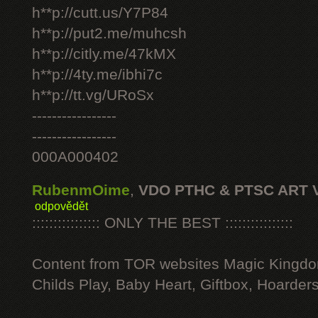
h**p://cutt.us/Y7P84
h**p://put2.me/muhcsh
h**p://citly.me/47kMX
h**p://4ty.me/ibhi7c
h**p://tt.vg/URoSx
-----------------
-----------------
000A000402
RubenmOime
,
VDO PTHC & PTSC ART 
odpovědět
:::::::::::::::: ONLY THE BEST ::::::::::::::::
Content from TOR websites Magic Kingdo
Childs Play, Baby Heart, Giftbox, Hoarders