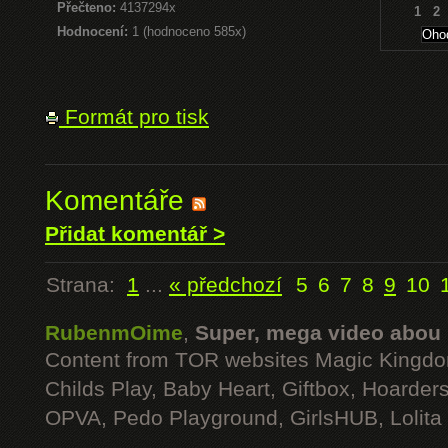
Přečteno:
4137294x
1
2
Hodnocení:
1 (hodnoceno 585x)
Formát pro tisk
Komentáře
Přidat komentář >
Strana:
1
...
« předchozí
5
6
7
8
9
10
RubenmOime
,
Super, mega video abou
Content from TOR websites Magic Kingdo
Childs Play, Baby Heart, Giftbox, Hoarders
OPVA, Pedo Playground, GirlsHUB, Lolita 