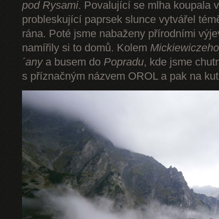
pod Rysami
. Povalující se mlha koupala 
probleskující paprsek slunce vytvářel tém
rána. Poté jsme nabaženy přírodními výje
namířily si to domů. Kolem
Mickiewiczeho
´any
a busem do
Popradu
, kde jsme chut
s příznačným názvem OROL a pak na kut