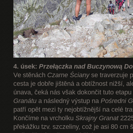
4. úsek:
Przełączka nad Buczynową Dol
Ve stěnách
Czarne Ściany
se traverzuje 
cesta je dobře jištěná a obtížnost nižší, 
únava, čeká nás však dokončit tuto etap
Granátu
a následný výstup na
Pośredni G
patří opět mezi ty nejobtížnější na celé tr
Končíme na vrcholku
Skrajny Granat
2225
překážku tzv. szczeliny, což je asi 80 cm 