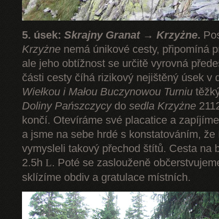
5. úsek:
Skrajny Granat → Krzyżne
.
Pos
Krzyżne
nemá únikové cesty, připomíná pr
ale jeho obtížnost se určitě vyrovná pře
části cesty číhá rizikový nejištěný úsek v 
Wiełkou
i Małou Buczynowou Turniu
těžký
Doliny Pańszczycy
do
sedla Krzyżne
2112
končí. Otevíráme své placatice a zapíjím
a jsme na sebe hrdé s konstatováním, že P
vymysleli takový přechod štítů. Cesta na 
2.5h
. Poté se zaslouženě občerstvuje
L
sklízíme obdiv a gratulace místních.