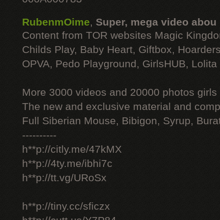
RubenmOime
,
Super, mega video abou
Content from TOR websites Magic Kingdo
Childs Play, Baby Heart, Giftbox, Hoarders
OPVA, Pedo Playground, GirlsHUB, Lolita 
More 3000 videos and 20000 photos girls
The new and exclusive material and compl
Full Siberian Mouse, Bibigon, Syrup, Bura
----------
h**p://citly.me/47kMX
h**p://4ty.me/ibhi7c
h**p://tt.vg/URoSx
h**p://tiny.cc/sficzx