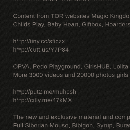
Content from TOR websites Magic Kingdo
Childs Play, Baby Heart, Giftbox, Hoarders
h**p://tiny.cc/sficzx
h**p://cutt.us/Y7P84
OPVA, Pedo Playground, GirlsHUB, Lolita 
More 3000 videos and 20000 photos girls
h**p://put2.me/muhcsh
h**p://citly.me/47kMX
The new and exclusive material and compl
Full Siberian Mouse, Bibigon, Syrup, Bura