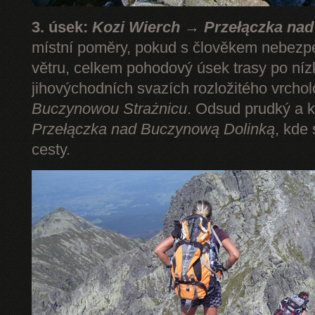
3. úsek:
Kozi Wierch → Przełączka na
místní poměry, pokud s člověkem nebezp
větru, celkem pohodový úsek trasy po níz
jihovýchodních svazích rozložitého vrcho
Buczynowou Strażnicu
. Odsud prudký a k
Przełączka nad Buczynową Dolinką
, kde
cesty.