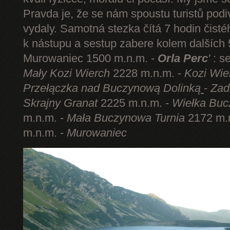
Pravda je, že se nám spoustu turistů podi
vydaly. Samotná stezka čítá 7 hodin čist
k nástupu a sestup zabere kolem dalších 5
Murowaniec 1500 m.n.m. -
Orla Perc
'
: s
Mały Kozi Wierch
2228 m.n.m. -
Kozi Wie
Przełączka nad Buczynową Dolinką
-
Zad
Skrajny Granat
2225 m.n.m. -
Wiełka Buc
m.n.m. -
Mała Buczynowa Turnia
2172 m.
m.n.m. -
Murowaniec