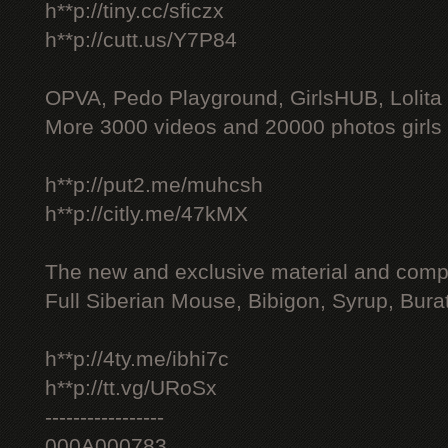
h**p://tiny.cc/sficzx
h**p://cutt.us/Y7P84
OPVA, Pedo Playground, GirlsHUB, Lolita 
More 3000 videos and 20000 photos girls
h**p://put2.me/muhcsh
h**p://citly.me/47kMX
The new and exclusive material and compl
Full Siberian Mouse, Bibigon, Syrup, Bura
h**p://4ty.me/ibhi7c
h**p://tt.vg/URoSx
-----------------
000A000783