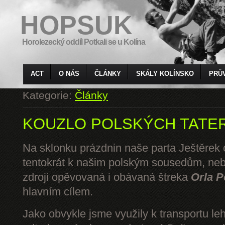
HOPSUK
Horolezecký oddíl Potkali se u Kolína
ACT
O NÁS
ČLÁNKY
SKÁLY KOLÍNSKO
PRŮ
Kategorie:
Články
KOUZLO POLSKÝCH TATE
Na sklonku prázdnin naše parta Ještěrek o
tentokrát k našim polským sousedům, ne
zdroji opěvovaná i obávaná štreka
Orla P
hlavním cílem.
Jako obvykle jsme využily k transportu l