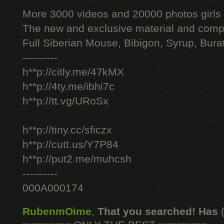
More 3000 videos and 20000 photos girls
The new and exclusive material and compl
Full Siberian Mouse, Bibigon, Syrup, Bura
----------
h**p://citly.me/47kMX
h**p://4ty.me/ibhi7c
h**p://tt.vg/URoSx
h**p://tiny.cc/sficzx
h**p://cutt.us/Y7P84
h**p://put2.me/muhcsh
----------
000A000174
RubenmOime
,
That you searched! Has