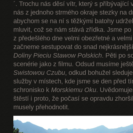
´. Trochu nás děsí vítr, který s příbývající
nás z jednoho strmého okraje stezky na d
abychom se na ní s těžkými batohy udrže
mluvit, což se nám stává zřídka. Jsme p
z předešlého dne velmi obezřetné a velmi
začneme sestupovat do snad nejkrásnějšíh
Doliny Pieciu Stawow Polskich
. Pěti po s
scenérie jako z filmu. Odsud musíme ješt
Swistowou Czubu
, odkud bohužel sleduj
služby v místech, kde jsme se den před t
schronisko k
Morskiemu Oku
. Uvědomuje
štěstí i proto, že počasí se opravdu zhorš
musely přehodnotit.