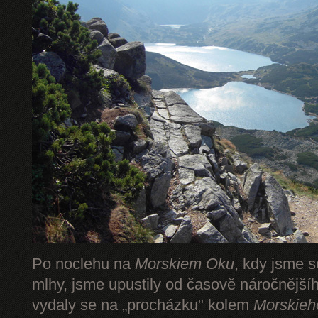
Po noclehu na
Morskiem Oku
, kdy jsme s
mlhy, jsme upustily od časově náročnějš
vydaly se na „procházku" kolem
Morskieh