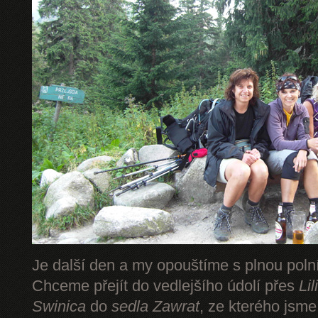
Je další den a my opouštíme s plnou pol
Chceme přejít do vedlejšího údolí přes
Li
Swinica
do
sedla Zawrat
, ze kterého jsm