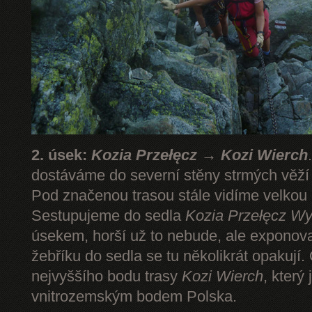
2. úsek:
Kozia Przełęcz → Kozi Wierch
dostáváme do severní stěny strmých věž
Pod značenou trasou stále vidíme velkou
Sestupujeme do sedla
Kozia Przełęcz
Wy
úsekem, horší už to nebude, ale expono
žebříku do sedla se tu několikrát opakují.
nejvyššího bodu trasy
Kozi Wierch
, který
vnitrozemským bodem Polska.