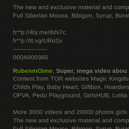
The new and exclusive material and compl
Full Siberian Mouse, Bibigon, Syrup, Bura
h**p://4ty.me/ibhi7c
h**p://tt.vg/URoSx
-----------------
000A000365
RubenmOime
,
Super, mega video abou
Content from TOR websites Magic Kingdo
Childs Play, Baby Heart, Giftbox, Hoarders
OPVA, Pedo Playground, GirlsHUB, Lolita 
More 3000 videos and 20000 photos girls
The new and exclusive material and compl
Full Siberian Mouse, Bibigon, Syrup, Bura