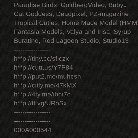
Paradise Birds, GoldbergVideo, BabyJ
Cat Goddess, Deadpixel, PZ-magazine
Tropical Cuties, Home Made Model (HMM
Fantasia Models, Valya and Irisa, Syrup
Buratino, Red Lagoon Studio, Studio13
-----------------
h**p://tiny.cc/sficzx
h**p://cutt.us/Y7P84
h**p://put2.me/muhcsh
h**p://citly.me/47kMX
h**p://4ty.me/ibhi7c
h**p://tt.vg/URoSx
-----------------
-----------------
000A000544