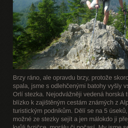
Brzy ráno, ale opravdu brzy, protože skor
spala, jsme s odlehčenými batohy vyšly v
Orlí stezka. Nejodvážněji vedená horská 
blízko k zajištěným cestám známých z Alp 
turistickým podnikům. Dělí se na 5 úseků,
možné ze stezky sejít a jen málokdo ji př
kvůli fyzičce, morálu či počasí. My jsme s