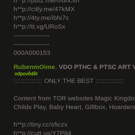
h**p://put2.me/muhcsh
h**p://citly.me/47kMX
h**p://4ty.me/ibhi7c
h**p://tt.vg/URoSx
-----------------
-----------------
000A000153
RubenmOime
,
VDO PTHC & PTSC ART 
odpovědět
:::::::::::::::: ONLY THE BEST ::::::::::::::::
Content from TOR websites Magic Kingdo
Childs Play, Baby Heart, Giftbox, Hoarders
h**p://tiny.cc/sficzx
h**p://cutt.us/Y7P84