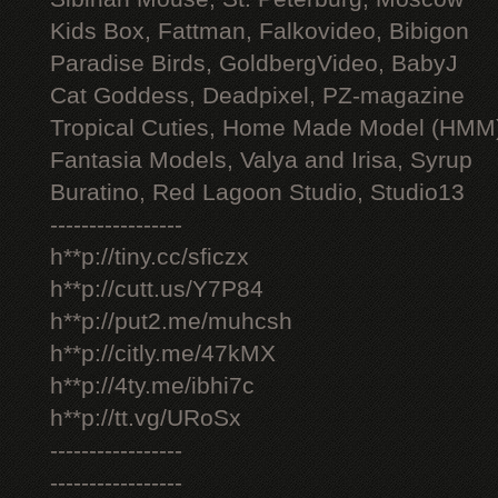
Kids Box, Fattman, Falkovideo, Bibigon
Paradise Birds, GoldbergVideo, BabyJ
Cat Goddess, Deadpixel, PZ-magazine
Tropical Cuties, Home Made Model (HMM
Fantasia Models, Valya and Irisa, Syrup
Buratino, Red Lagoon Studio, Studio13
-----------------
h**p://tiny.cc/sficzx
h**p://cutt.us/Y7P84
h**p://put2.me/muhcsh
h**p://citly.me/47kMX
h**p://4ty.me/ibhi7c
h**p://tt.vg/URoSx
-----------------
-----------------