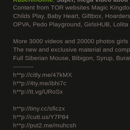
Content from TOR websites Magic Kingdo
Childs Play, Baby Heart, Giftbox, Hoarders
OPVA, Pedo Playground, GirlsHUB, Lolita 
More 3000 videos and 20000 photos girls
The new and exclusive material and compl
Full Siberian Mouse, Bibigon, Syrup, Bura
----------
h**p://citly.me/47kMX
h**p://4ty.me/ibhi7c
h**p://tt.vg/URoSx
h**p://tiny.cc/sficzx
h**p://cutt.us/Y7P84
h**p://put2.me/muhcsh