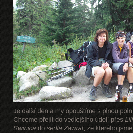
Je další den a my opouštíme s plnou pol
Chceme přejít do vedlejšího údolí přes
Li
Swinica
do
sedla Zawrat
, ze kterého jsm