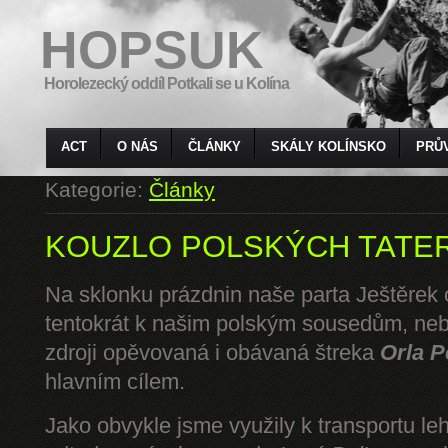
HOPSUK
Horolezecký oddíl Potkali se u Kolína
ACT
O NÁS
ČLÁNKY
SKÁLY KOLÍNSKO
PRŮ
Kategorie:
Články
KOUZLO POLSKÝCH TATE
Na sklonku prázdnin naše parta Ještěrek o
tentokrát k našim polským sousedům, ne
zdroji opěvovaná i obávaná štreka
Orla P
hlavním cílem.
Jako obvykle jsme využily k transportu l