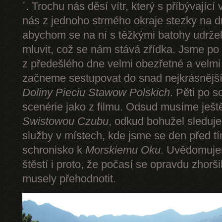
´. Trochu nás děsí vítr, který s příbývající
nás z jednoho strmého okraje stezky na d
abychom se na ní s těžkými batohy udrže
mluvit, což se nám stává zřídka. Jsme p
z předešlého dne velmi obezřetné a velmi
začneme sestupovat do snad nejkrásnějšíh
Doliny Pieciu Stawow Polskich
. Pěti po s
scenérie jako z filmu. Odsud musíme ješt
Swistowou Czubu
, odkud bohužel sleduj
služby v místech, kde jsme se den před t
schronisko k
Morskiemu Oku
. Uvědomuje
štěstí i proto, že počasí se opravdu zhorš
musely přehodnotit.