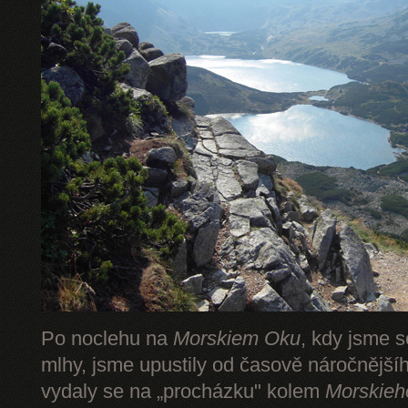
Po noclehu na
Morskiem Oku
, kdy jsme s
mlhy, jsme upustily od časově náročnějš
vydaly se na „procházku" kolem
Morskieh