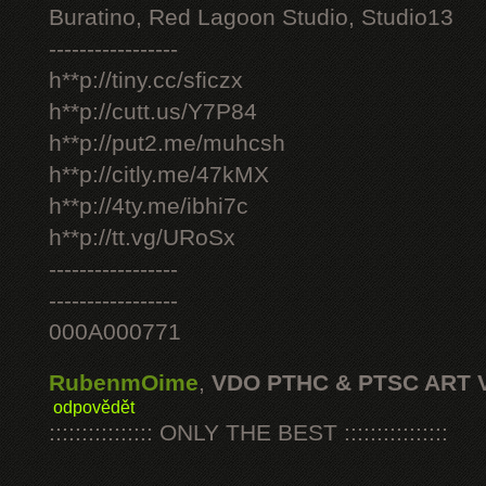
Buratino, Red Lagoon Studio, Studio13
-----------------
h**p://tiny.cc/sficzx
h**p://cutt.us/Y7P84
h**p://put2.me/muhcsh
h**p://citly.me/47kMX
h**p://4ty.me/ibhi7c
h**p://tt.vg/URoSx
-----------------
-----------------
000A000771
RubenmOime
,
VDO PTHC & PTSC ART 
odpovědět
:::::::::::::::: ONLY THE BEST ::::::::::::::::