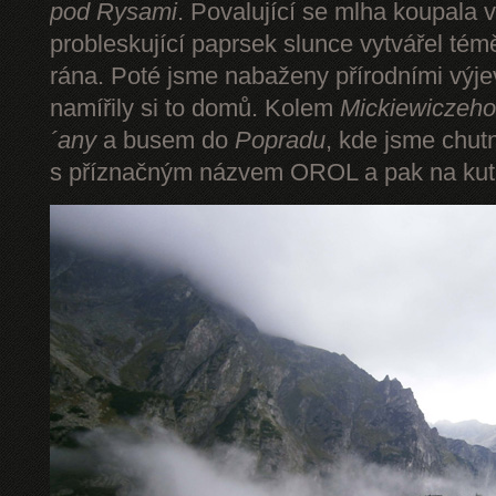
pod Rysami
. Povalující se mlha koupala 
probleskující paprsek slunce vytvářel tém
rána. Poté jsme nabaženy přírodními výje
namířily si to domů. Kolem
Mickiewiczeho
´any
a busem do
Popradu
, kde jsme chut
s příznačným názvem OROL a pak na kut