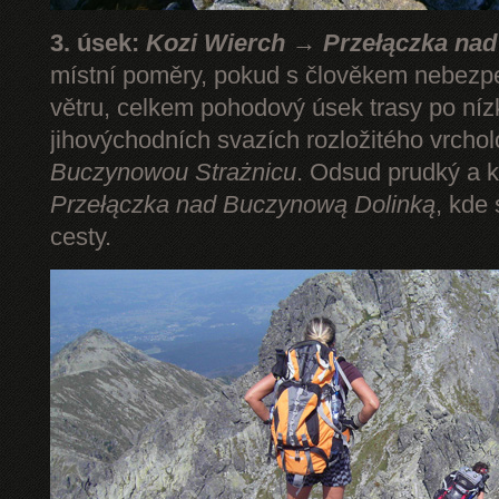
3. úsek:
Kozi Wierch → Przełączka na
místní poměry, pokud s člověkem nebezp
větru, celkem pohodový úsek trasy po níz
jihovýchodních svazích rozložitého vrcho
Buczynowou Strażnicu
. Odsud prudký a k
Przełączka nad Buczynową Dolinką
, kde
cesty.