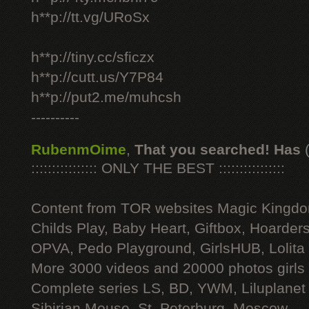
h**p://tt.vg/URoSx
h**p://tiny.cc/sficzx
h**p://cutt.us/Y7P84
h**p://put2.me/muhcsh
----------
RubenmOime
,
That you searched! Has
:::::::::::::::: ONLY THE BEST ::::::::::::::::
Content from TOR websites Magic Kingdo
Childs Play, Baby Heart, Giftbox, Hoarders
OPVA, Pedo Playground, GirlsHUB, Lolita 
More 3000 videos and 20000 photos girls
Complete series LS, BD, YWM, Liluplanet
Sibirian Mouse, St. Peterburg, Moscow