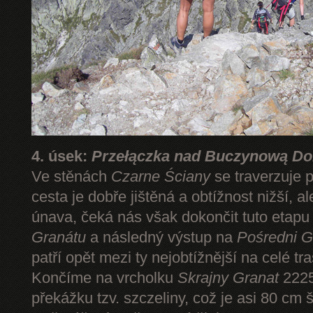
4. úsek:
Przełączka nad Buczynową Dol
Ve stěnách
Czarne Ściany
se traverzuje 
cesta je dobře jištěná a obtížnost nižší, 
únava, čeká nás však dokončit tuto etap
Granátu
a následný výstup na
Pośredni G
patří opět mezi ty nejobtížnější na celé tr
Končíme na vrcholku
Skrajny Granat
2225
překážku tzv. szczeliny, což je asi 80 cm 