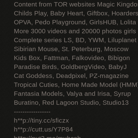
Content from TOR websites Magic Kingdo
Childs Play, Baby Heart, Giftbox, Hoarders
OPVA, Pedo Playground, GirlsHUB, Lolita 
More 3000 videos and 20000 photos girls
Complete series LS, BD, YWM, Liluplanet
Sibirian Mouse, St. Peterburg, Moscow
Kids Box, Fattman, Falkovideo, Bibigon
Paradise Birds, GoldbergVideo, BabyJ
Cat Goddess, Deadpixel, PZ-magazine
Tropical Cuties, Home Made Model (HMM
Fantasia Models, Valya and Irisa, Syrup
Buratino, Red Lagoon Studio, Studio13
-----------------
h**p://tiny.cc/sficzx
h**p://cutt.us/Y7P84