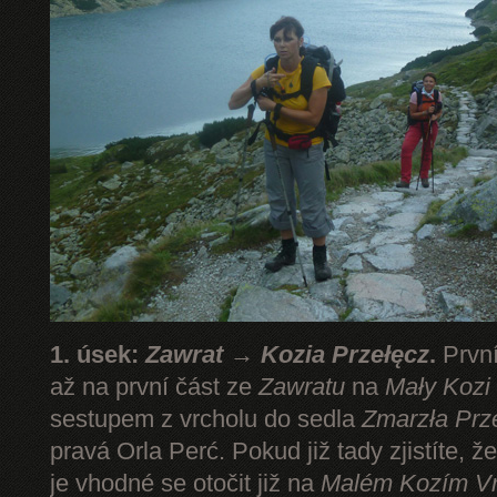
1. úsek:
Zawrat → Kozia Przełęcz
.
První
až na první část ze
Zawratu
na
Mały Kozi
sestupem z vrcholu do sedla
Zmarzła Prz
pravá Orla Perć. Pokud již tady zjistíte, ž
je vhodné se otočit již na
Malém Kozím V