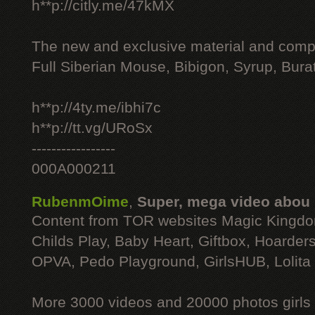
h**p://citly.me/47kMX
The new and exclusive material and compl
Full Siberian Mouse, Bibigon, Syrup, Bura
h**p://4ty.me/ibhi7c
h**p://tt.vg/URoSx
-----------------
000A000211
RubenmOime
,
Super, mega video abou
Content from TOR websites Magic Kingdo
Childs Play, Baby Heart, Giftbox, Hoarders
OPVA, Pedo Playground, GirlsHUB, Lolita 
More 3000 videos and 20000 photos girls