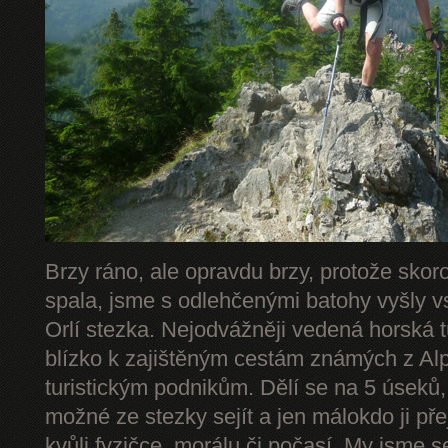
Brzy ráno, ale opravdu brzy, protože skor
spala, jsme s odlehčenými batohy vyšly v
Orlí stezka. Nejodvážněji vedená horská 
blízko k zajištěným cestám známých z Alp 
turistickým podnikům. Dělí se na 5 úseků,
možné ze stezky sejít a jen málokdo ji př
kvůli fyzičce, morálu či počasí. My jsme s