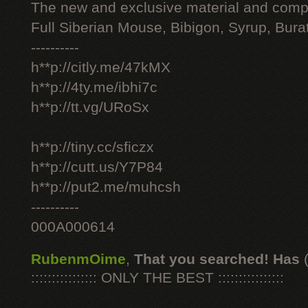
The new and exclusive material and compl
Full Siberian Mouse, Bibigon, Syrup, Bura
----------
h**p://citly.me/47kMX
h**p://4ty.me/ibhi7c
h**p://tt.vg/URoSx
h**p://tiny.cc/sficzx
h**p://cutt.us/Y7P84
h**p://put2.me/muhcsh
----------
000A000614
RubenmOime
,
That you searched! Has
:::::::::::::::: ONLY THE BEST ::::::::::::::::