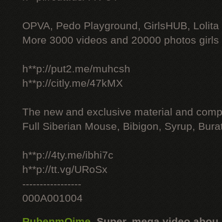
OPVA, Pedo Playground, GirlsHUB, Lolita 
More 3000 videos and 20000 photos girls
h**p://put2.me/muhcsh
h**p://citly.me/47kMX
The new and exclusive material and compl
Full Siberian Mouse, Bibigon, Syrup, Bura
h**p://4ty.me/ibhi7c
h**p://tt.vg/URoSx
-----------------
000A001004
RubenmOime
,
Super, mega video abou