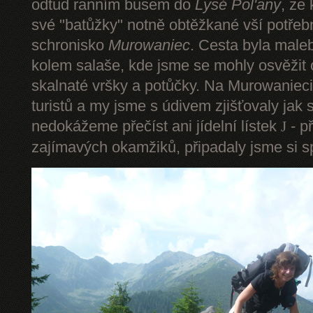
odtud ranním busem do
Lysé Pol'any
, ze
své "batůžky" notně obtěžkané vší potře
schronisko
Murowaniec
. Cesta byla male
kolem salaše, kde jsme se mohly osvěžit
skalnaté vršky a potůčky. Na Murowanieci
turistů a my jsme s údivem zjišťovaly jak 
nedokážeme přečíst ani jídelní lístek
- p
J
zajímavých okamžiků, připadaly jsme si sp