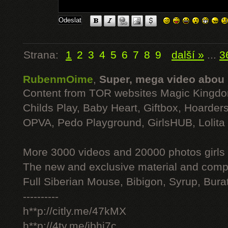
Strana:
1
2
3
4
5
6
7
8
9
další »
...
3
RubenmOime
,
Super, mega video abou
Content from TOR websites Magic Kingdo
Childs Play, Baby Heart, Giftbox, Hoarders
OPVA, Pedo Playground, GirlsHUB, Lolita 
More 3000 videos and 20000 photos girls
The new and exclusive material and compl
Full Siberian Mouse, Bibigon, Syrup, Bura
----------
h**p://citly.me/47kMX
h**p://4ty.me/ibhi7c