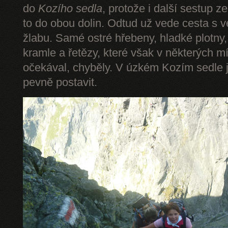
do
Kozího sedla
, protože i další sestup z
to do obou dolin. Odtud už vede cesta s 
žlabu. Samé ostré hřebeny, hladké plotny,
kramle a řetězy, které však v některých mí
očekával, chyběly. V úzkém Kozím sedle 
pevně postavit.