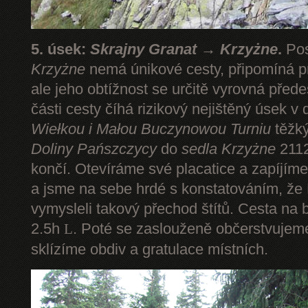
5. úsek:
Skrajny Granat → Krzyżne
.
Pos
Krzyżne
nemá únikové cesty, připomíná pr
ale jeho obtížnost se určitě vyrovná pře
části cesty číhá rizikový nejištěný úsek v 
Wiełkou
i Małou Buczynowou Turniu
těžký
Doliny Pańszczycy
do
sedla Krzyżne
2112
končí. Otevíráme své placatice a zapíjím
a jsme na sebe hrdé s konstatováním, že P
vymysleli takový přechod štítů. Cesta na 
2.5h
. Poté se zaslouženě občerstvuje
L
sklízíme obdiv a gratulace místních.