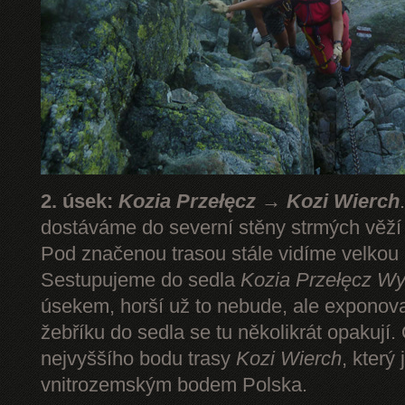
2. úsek:
Kozia Przełęcz → Kozi Wierch
dostáváme do severní stěny strmých věž
Pod značenou trasou stále vidíme velkou
Sestupujeme do sedla
Kozia Przełęcz
Wy
úsekem, horší už to nebude, ale expono
žebříku do sedla se tu několikrát opakují.
nejvyššího bodu trasy
Kozi Wierch
, který
vnitrozemským bodem Polska.