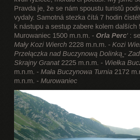
Pravda je, že se nám spoustu turistů podi
vydaly. Samotná stezka čítá 7 hodin čist
k nástupu a sestup zabere kolem dalších 5
Murowaniec 1500 m.n.m. -
Orla Perc
'
: s
Mały Kozi Wierch
2228 m.n.m. -
Kozi Wie
Przełączka nad Buczynową Dolinką
-
Zad
Skrajny Granat
2225 m.n.m. -
Wiełka Buc
m.n.m. -
Mała Buczynowa Turnia
2172 m.
m.n.m. -
Murowaniec