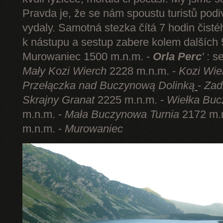
Pravda je, že se nám spoustu turistů podi
vydaly. Samotná stezka čítá 7 hodin čist
k nástupu a sestup zabere kolem dalších 5
Murowaniec 1500 m.n.m. -
Orla Perc
'
: s
Mały Kozi Wierch
2228 m.n.m. -
Kozi Wie
Przełączka nad Buczynową Dolinką
-
Zad
Skrajny Granat
2225 m.n.m. -
Wiełka Buc
m.n.m. -
Mała Buczynowa Turnia
2172 m.
m.n.m. -
Murowaniec