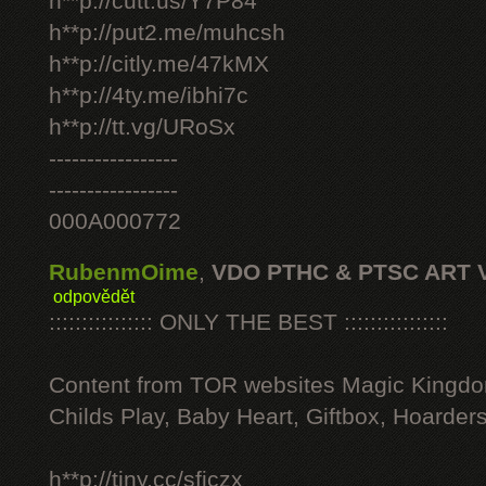
h**p://cutt.us/Y7P84
h**p://put2.me/muhcsh
h**p://citly.me/47kMX
h**p://4ty.me/ibhi7c
h**p://tt.vg/URoSx
-----------------
-----------------
000A000772
RubenmOime
,
VDO PTHC & PTSC ART 
odpovědět
:::::::::::::::: ONLY THE BEST ::::::::::::::::
Content from TOR websites Magic Kingdo
Childs Play, Baby Heart, Giftbox, Hoarders
h**p://tiny.cc/sficzx