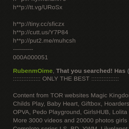
h**p://tt.vg/URoSx
h**p://tiny.cc/sficzx
h**p://cutt.us/Y7P84
h**p://put2.me/muhcsh
----------
000A000051
RubenmOime
,
That you searched! Has
:::::::::::::::: ONLY THE BEST ::::::::::::::::
Content from TOR websites Magic Kingdo
Childs Play, Baby Heart, Giftbox, Hoarders
OPVA, Pedo Playground, GirlsHUB, Lolita 
More 3000 videos and 20000 photos girls
Complete series LS, BD, YWM, Liluplanet