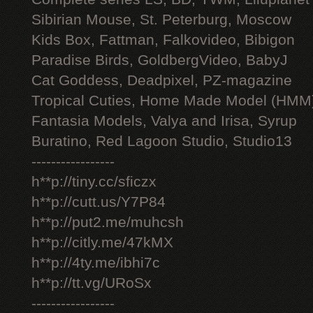
Sibirian Mouse, St. Peterburg, Moscow
Kids Box, Fattman, Falkovideo, Bibigon
Paradise Birds, GoldbergVideo, BabyJ
Cat Goddess, Deadpixel, PZ-magazine
Tropical Cuties, Home Made Model (HMM
Fantasia Models, Valya and Irisa, Syrup
Buratino, Red Lagoon Studio, Studio13
-----------------
h**p://tiny.cc/sficzx
h**p://cutt.us/Y7P84
h**p://put2.me/muhcsh
h**p://citly.me/47kMX
h**p://4ty.me/ibhi7c
h**p://tt.vg/URoSx
-----------------