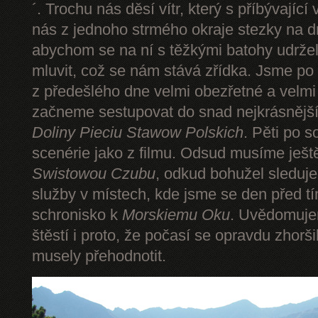
´. Trochu nás děsí vítr, který s příbývající
nás z jednoho strmého okraje stezky na d
abychom se na ní s těžkými batohy udrže
mluvit, což se nám stává zřídka. Jsme p
z předešlého dne velmi obezřetné a velmi
začneme sestupovat do snad nejkrásnějšíh
Doliny Pieciu Stawow Polskich
. Pěti po s
scenérie jako z filmu. Odsud musíme ješt
Swistowou Czubu
, odkud bohužel sleduj
služby v místech, kde jsme se den před t
schronisko k
Morskiemu Oku
. Uvědomuje
štěstí i proto, že počasí se opravdu zhorš
musely přehodnotit.