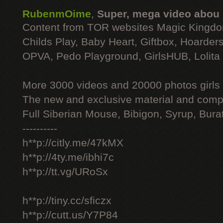
RubenmOime
,
Super, mega video abou
Content from TOR websites Magic Kingdo
Childs Play, Baby Heart, Giftbox, Hoarders
OPVA, Pedo Playground, GirlsHUB, Lolita 
More 3000 videos and 20000 photos girls
The new and exclusive material and compl
Full Siberian Mouse, Bibigon, Syrup, Bura
----------
h**p://citly.me/47kMX
h**p://4ty.me/ibhi7c
h**p://tt.vg/URoSx
h**p://tiny.cc/sficzx
h**p://cutt.us/Y7P84