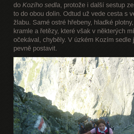
do
Kozího sedla
, protože i další sestup z
to do obou dolin. Odtud už vede cesta s 
žlabu. Samé ostré hřebeny, hladké plotny,
kramle a řetězy, které však v některých mí
očekával, chyběly. V úzkém Kozím sedle 
pevně postavit.