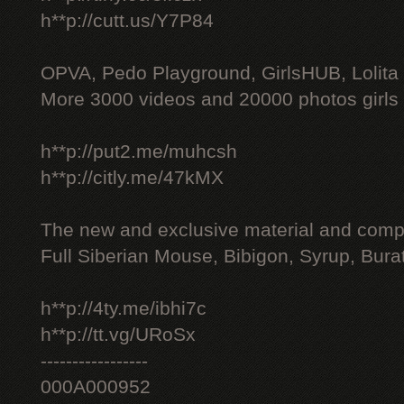
h**p://cutt.us/Y7P84
OPVA, Pedo Playground, GirlsHUB, Lolita 
More 3000 videos and 20000 photos girls
h**p://put2.me/muhcsh
h**p://citly.me/47kMX
The new and exclusive material and compl
Full Siberian Mouse, Bibigon, Syrup, Bura
h**p://4ty.me/ibhi7c
h**p://tt.vg/URoSx
-----------------
000A000952