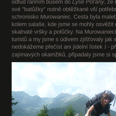
odtud ranním busem do
Lysé Pol'any
, ze
své "batůžky" notně obtěžkané vší potře
schronisko
Murowaniec
. Cesta byla male
kolem salaše, kde jsme se mohly osvěžit
skalnaté vršky a potůčky. Na Murowanieci
turistů a my jsme s údivem zjišťovaly jak 
nedokážeme přečíst ani jídelní lístek
- p
J
zajímavých okamžiků, připadaly jsme si sp