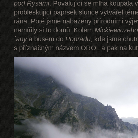
pod Rysami
. Povalující se mlha koupala 
probleskující paprsek slunce vytvářel tém
rána. Poté jsme nabaženy přírodními výje
namířily si to domů. Kolem
Mickiewiczeho
´any
a busem do
Popradu
, kde jsme chut
s příznačným názvem OROL a pak na kut