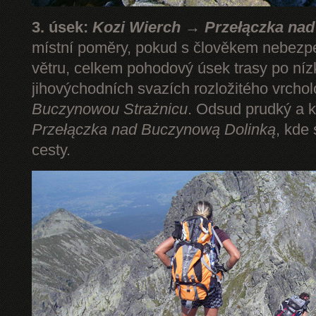
3. úsek:
Kozi Wierch → Przełączka na
místní poměry, pokud s člověkem nebezp
větru, celkem pohodový úsek trasy po níz
jihovýchodních svazích rozložitého vrcho
Buczynowou Strażnicu
. Odsud prudký a k
Przełączka nad Buczynową Dolinką
, kde
cesty.