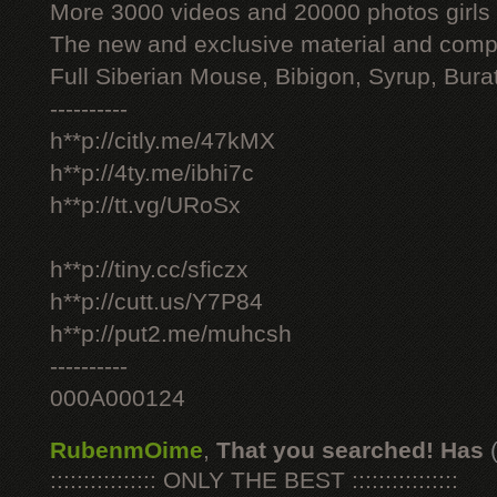
More 3000 videos and 20000 photos girls
The new and exclusive material and compl
Full Siberian Mouse, Bibigon, Syrup, Bura
----------
h**p://citly.me/47kMX
h**p://4ty.me/ibhi7c
h**p://tt.vg/URoSx
h**p://tiny.cc/sficzx
h**p://cutt.us/Y7P84
h**p://put2.me/muhcsh
----------
000A000124
RubenmOime
,
That you searched! Has
:::::::::::::::: ONLY THE BEST ::::::::::::::::