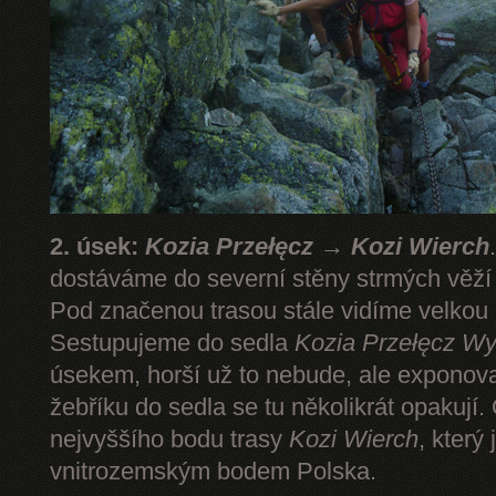
2. úsek:
Kozia Przełęcz → Kozi Wierch
dostáváme do severní stěny strmých věž
Pod značenou trasou stále vidíme velkou
Sestupujeme do sedla
Kozia Przełęcz
Wy
úsekem, horší už to nebude, ale expono
žebříku do sedla se tu několikrát opakují.
nejvyššího bodu trasy
Kozi Wierch
, který
vnitrozemským bodem Polska.