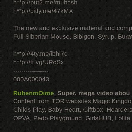
h**p://put2.me/muhcsh
h**p://citly.me/47kMX
The new and exclusive material and compl
Full Siberian Mouse, Bibigon, Syrup, Bura
h**p://4ty.me/ibhi7c
h**p://tt.vg/URoSx
-----------------
000A000043
RubenmOime
,
Super, mega video abou
Content from TOR websites Magic Kingdo
Childs Play, Baby Heart, Giftbox, Hoarders
OPVA, Pedo Playground, GirlsHUB, Lolita 