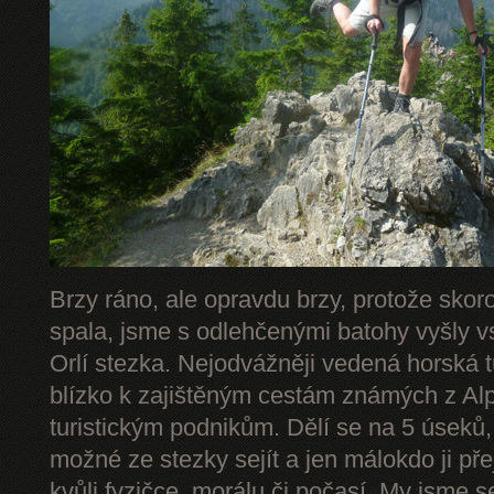
Brzy ráno, ale opravdu brzy, protože skor
spala, jsme s odlehčenými batohy vyšly v
Orlí stezka. Nejodvážněji vedená horská 
blízko k zajištěným cestám známých z Alp 
turistickým podnikům. Dělí se na 5 úseků,
možné ze stezky sejít a jen málokdo ji př
kvůli fyzičce, morálu či počasí. My jsme s