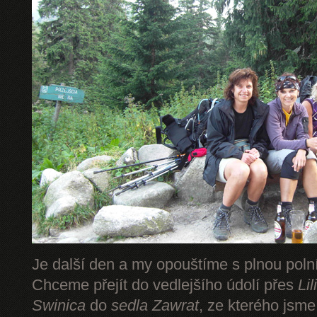
Je další den a my opouštíme s plnou pol
Chceme přejít do vedlejšího údolí přes
Li
Swinica
do
sedla Zawrat
, ze kterého jsm