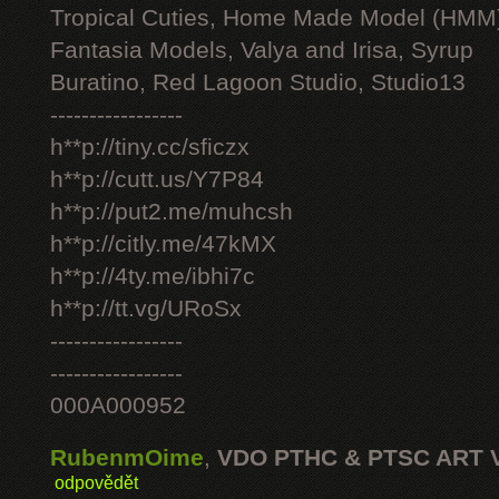
Tropical Cuties, Home Made Model (HMM
Fantasia Models, Valya and Irisa, Syrup
Buratino, Red Lagoon Studio, Studio13
-----------------
h**p://tiny.cc/sficzx
h**p://cutt.us/Y7P84
h**p://put2.me/muhcsh
h**p://citly.me/47kMX
h**p://4ty.me/ibhi7c
h**p://tt.vg/URoSx
-----------------
-----------------
000A000952
RubenmOime
,
VDO PTHC & PTSC ART 
odpovědět