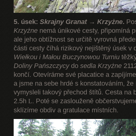
5. úsek:
Skrajny Granat → Krzyżne
.
Pos
Krzyżne
nemá únikové cesty, připomíná pr
ale jeho obtížnost se určitě vyrovná pře
části cesty číhá rizikový nejištěný úsek v 
Wiełkou
i Małou Buczynowou Turniu
těžký
Doliny Pańszczycy
do
sedla Krzyżne
2112
končí. Otevíráme své placatice a zapíjím
a jsme na sebe hrdé s konstatováním, že P
vymysleli takový přechod štítů. Cesta na 
2.5h
. Poté se zaslouženě občerstvuje
L
sklízíme obdiv a gratulace místních.