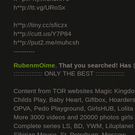
h**p://tt.vg/URoSx
h**p://tiny.cc/sficzx
h**p://cutt.us/Y7P84
h**p://put2.me/muhcsh
----------
RubenmOime
,
That you searched! Has
:::::::::::::::: ONLY THE BEST ::::::::::::::::
Content from TOR websites Magic Kingdo
Childs Play, Baby Heart, Giftbox, Hoarders
OPVA, Pedo Playground, GirlsHUB, Lolita 
More 3000 videos and 20000 photos girls
Complete series LS, BD, YWM, Liluplanet
Sibirian Mouse, St. Peterburg, Moscow