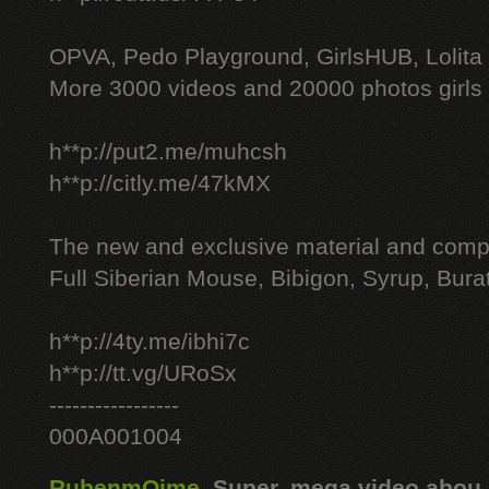
OPVA, Pedo Playground, GirlsHUB, Lolita 
More 3000 videos and 20000 photos girls
h**p://put2.me/muhcsh
h**p://citly.me/47kMX
The new and exclusive material and compl
Full Siberian Mouse, Bibigon, Syrup, Bura
h**p://4ty.me/ibhi7c
h**p://tt.vg/URoSx
-----------------
000A001004
RubenmOime
,
Super, mega video abou