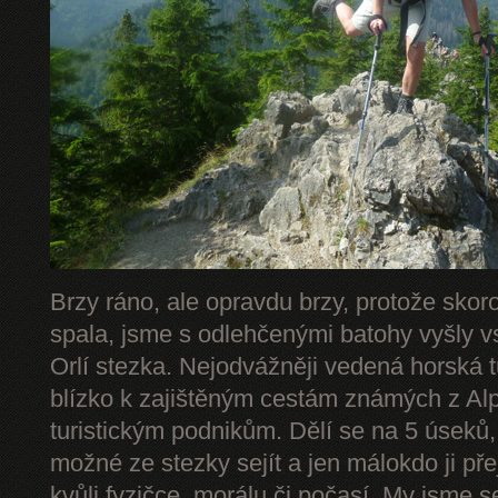
Brzy ráno, ale opravdu brzy, protože skor
spala, jsme s odlehčenými batohy vyšly v
Orlí stezka. Nejodvážněji vedená horská 
blízko k zajištěným cestám známých z Alp 
turistickým podnikům. Dělí se na 5 úseků,
možné ze stezky sejít a jen málokdo ji př
kvůli fyzičce, morálu či počasí. My jsme s