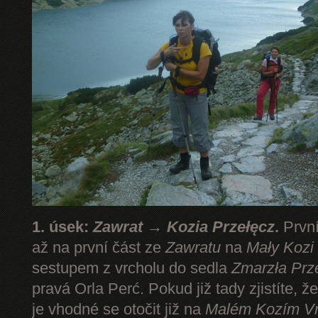
1. úsek:
Zawrat → Kozia Przełęcz
.
První
až na první část ze
Zawratu
na
Mały Kozi
sestupem z vrcholu do sedla
Zmarzła Prz
pravá Orla Perć. Pokud již tady zjistíte, ž
je vhodné se otočit již na
Malém Kozím V