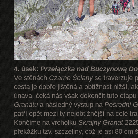
4. úsek:
Przełączka nad Buczynową Dol
Ve stěnách
Czarne Ściany
se traverzuje 
cesta je dobře jištěná a obtížnost nižší, 
únava, čeká nás však dokončit tuto etap
Granátu
a následný výstup na
Pośredni G
patří opět mezi ty nejobtížnější na celé tr
Končíme na vrcholku
Skrajny Granat
2225
překážku tzv. szczeliny, což je asi 80 cm 