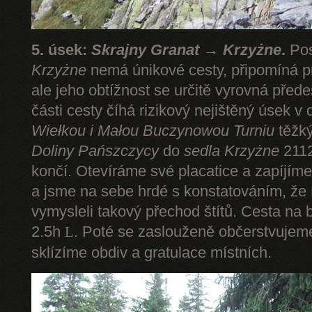
5. úsek:
Skrajny Granat → Krzyżne
.
Pos
Krzyżne
nemá únikové cesty, připomíná pr
ale jeho obtížnost se určitě vyrovná pře
části cesty číhá rizikový nejištěný úsek v 
Wiełkou
i Małou Buczynowou Turniu
těžký
Doliny Pańszczycy
do
sedla Krzyżne
2112
končí. Otevíráme své placatice a zapíjím
a jsme na sebe hrdé s konstatováním, že P
vymysleli takový přechod štítů. Cesta na 
2.5h
. Poté se zaslouženě občerstvuje
L
sklízíme obdiv a gratulace místních.