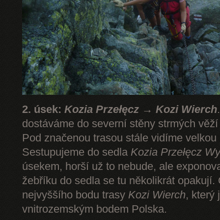
2. úsek:
Kozia Przełęcz → Kozi Wierch
dostáváme do severní stěny strmých věž
Pod značenou trasou stále vidíme velkou
Sestupujeme do sedla
Kozia Przełęcz
Wy
úsekem, horší už to nebude, ale expono
žebříku do sedla se tu několikrát opakují.
nejvyššího bodu trasy
Kozi Wierch
, který
vnitrozemským bodem Polska.