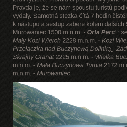
Pravda je, že se nám spoustu turistů podi
vydaly. Samotná stezka čítá 7 hodin čist
k nástupu a sestup zabere kolem dalších 5
Murowaniec 1500 m.n.m. -
Orla Perc
'
: s
Mały Kozi Wierch
2228 m.n.m. -
Kozi Wie
Przełączka nad Buczynową Dolinką
-
Zad
Skrajny Granat
2225 m.n.m. -
Wiełka Buc
m.n.m. -
Mała Buczynowa Turnia
2172 m.
m.n.m. -
Murowaniec