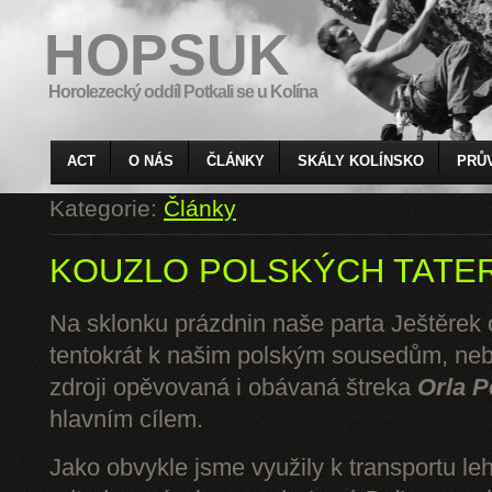
HOPSUK
Horolezecký oddíl Potkali se u Kolína
ACT
O NÁS
ČLÁNKY
SKÁLY KOLÍNSKO
PRŮ
Kategorie:
Články
KOUZLO POLSKÝCH TATE
Na sklonku prázdnin naše parta Ještěrek o
tentokrát k našim polským sousedům, ne
zdroji opěvovaná i obávaná štreka
Orla P
hlavním cílem.
Jako obvykle jsme využily k transportu l