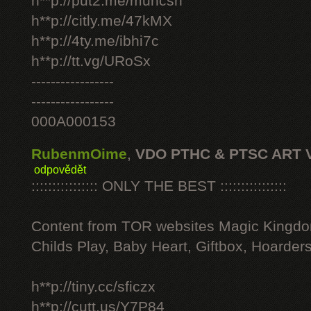
h**p://put2.me/muhcsh
h**p://citly.me/47kMX
h**p://4ty.me/ibhi7c
h**p://tt.vg/URoSx
-----------------
-----------------
000A000153
RubenmOime
,
VDO PTHC & PTSC ART 
odpovědět
:::::::::::::::: ONLY THE BEST ::::::::::::::::
Content from TOR websites Magic Kingdo
Childs Play, Baby Heart, Giftbox, Hoarders
h**p://tiny.cc/sficzx
h**p://cutt.us/Y7P84