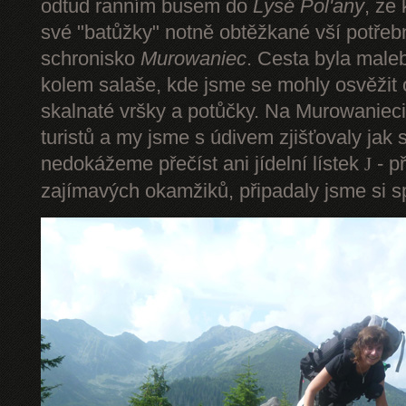
odtud ranním busem do
Lysé Pol'any
, ze
své "batůžky" notně obtěžkané vší potře
schronisko
Murowaniec
. Cesta byla male
kolem salaše, kde jsme se mohly osvěžit
skalnaté vršky a potůčky. Na Murowanieci
turistů a my jsme s údivem zjišťovaly jak 
nedokážeme přečíst ani jídelní lístek
- p
J
zajímavých okamžiků, připadaly jsme si sp