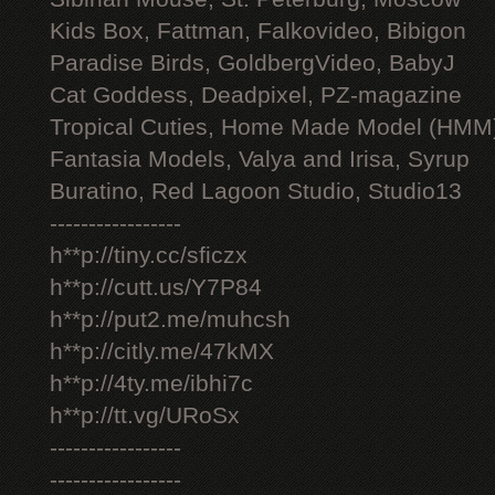
Kids Box, Fattman, Falkovideo, Bibigon
Paradise Birds, GoldbergVideo, BabyJ
Cat Goddess, Deadpixel, PZ-magazine
Tropical Cuties, Home Made Model (HMM
Fantasia Models, Valya and Irisa, Syrup
Buratino, Red Lagoon Studio, Studio13
-----------------
h**p://tiny.cc/sficzx
h**p://cutt.us/Y7P84
h**p://put2.me/muhcsh
h**p://citly.me/47kMX
h**p://4ty.me/ibhi7c
h**p://tt.vg/URoSx
-----------------
-----------------