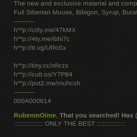
The new and exclusive material and compl
Full Siberian Mouse, Bibigon, Syrup, Bura
----------
h**p://citly.me/47kMX
h**p://4ty.me/ibhi7c
h**p://tt.vg/URoSx
h**p://tiny.cc/sficzx
h**p://cutt.us/Y7P84
h**p://put2.me/muhcsh
----------
000A000614
RubenmOime
,
That you searched! Has
:::::::::::::::: ONLY THE BEST ::::::::::::::::