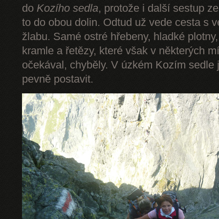
do
Kozího sedla
, protože i další sestup z
to do obou dolin. Odtud už vede cesta s 
žlabu. Samé ostré hřebeny, hladké plotny,
kramle a řetězy, které však v některých mí
očekával, chyběly. V úzkém Kozím sedle 
pevně postavit.