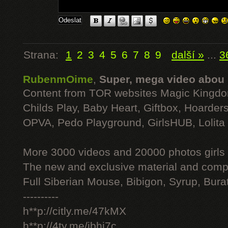
Strana:
1
2
3
4
5
6
7
8
9
další »
...
3
RubenmOime
,
Super, mega video abou
Content from TOR websites Magic Kingdo
Childs Play, Baby Heart, Giftbox, Hoarders
OPVA, Pedo Playground, GirlsHUB, Lolita 
More 3000 videos and 20000 photos girls
The new and exclusive material and compl
Full Siberian Mouse, Bibigon, Syrup, Bura
----------
h**p://citly.me/47kMX
h**p://4ty.me/ibhi7c