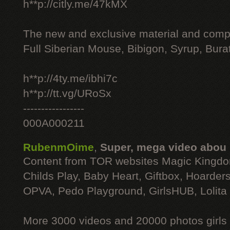
h**p://citly.me/47kMX
The new and exclusive material and compl
Full Siberian Mouse, Bibigon, Syrup, Bura
h**p://4ty.me/ibhi7c
h**p://tt.vg/URoSx
-----------------
000A000211
RubenmOime
,
Super, mega video abou
Content from TOR websites Magic Kingdo
Childs Play, Baby Heart, Giftbox, Hoarders
OPVA, Pedo Playground, GirlsHUB, Lolita 
More 3000 videos and 20000 photos girls