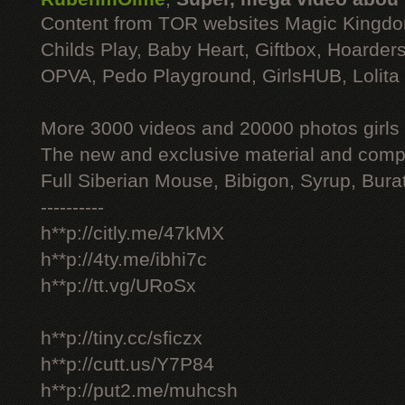
Content from TOR websites Magic Kingdo
Childs Play, Baby Heart, Giftbox, Hoarders
OPVA, Pedo Playground, GirlsHUB, Lolita 
More 3000 videos and 20000 photos girls
The new and exclusive material and compl
Full Siberian Mouse, Bibigon, Syrup, Bura
----------
h**p://citly.me/47kMX
h**p://4ty.me/ibhi7c
h**p://tt.vg/URoSx
h**p://tiny.cc/sficzx
h**p://cutt.us/Y7P84
h**p://put2.me/muhcsh