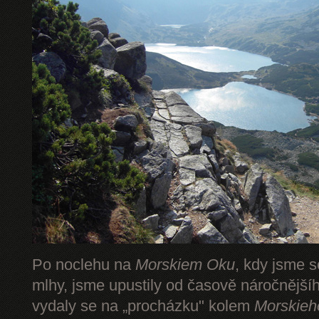
Po noclehu na
Morskiem Oku
, kdy jsme s
mlhy, jsme upustily od časově náročnějš
vydaly se na „procházku" kolem
Morskieh