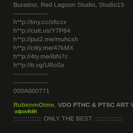
Buratino, Red Lagoon Studio, Studio13
-----------------
h**p://tiny.cc/sficzx
h**p://cutt.us/Y7P84
h**p://put2.me/muhcsh
h**p://citly.me/47kMX
h**p://4ty.me/ibhi7c
h**p://tt.vg/URoSx
-----------------
-----------------
000A000771
RubenmOime
,
VDO PTHC & PTSC ART 
odpovědět
:::::::::::::::: ONLY THE BEST ::::::::::::::::