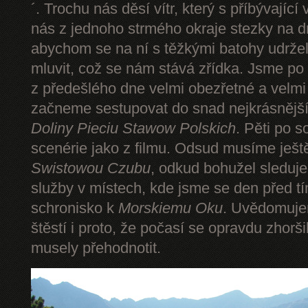
´. Trochu nás děsí vítr, který s příbývající
nás z jednoho strmého okraje stezky na d
abychom se na ní s těžkými batohy udrže
mluvit, což se nám stává zřídka. Jsme p
z předešlého dne velmi obezřetné a velmi
začneme sestupovat do snad nejkrásnějšíh
Doliny Pieciu Stawow Polskich
. Pěti po s
scenérie jako z filmu. Odsud musíme ješt
Swistowou Czubu
, odkud bohužel sleduj
služby v místech, kde jsme se den před t
schronisko k
Morskiemu Oku
. Uvědomuje
štěstí i proto, že počasí se opravdu zhorš
musely přehodnotit.