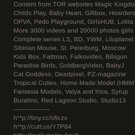
Content from TOR websites Magic Kingdo
Childs Play, Baby Heart, Giftbox, Hoarders
OPVA, Pedo Playground, GirlsHUB, Lolita 
More 3000 videos and 20000 photos girls
Complete series LS, BD, YWM, Liluplanet
Sibirian Mouse, St. Peterburg, Moscow
Kids Box, Fattman, Falkovideo, Bibigon
Paradise Birds, GoldbergVideo, BabyJ
Cat Goddess, Deadpixel, PZ-magazine
Tropical Cuties, Home Made Model (HMM
Fantasia Models, Valya and Irisa, Syrup
Buratino, Red Lagoon Studio, Studio13
-----------------
h**p://tiny.cc/sficzx
h**p://cutt.us/Y7P84