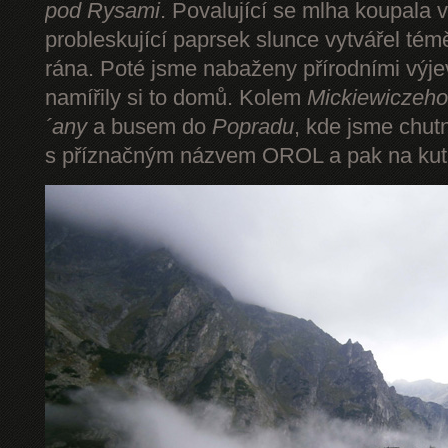
pod Rysami
. Povalující se mlha koupala 
probleskující paprsek slunce vytvářel tém
rána. Poté jsme nabaženy přírodními výje
namířily si to domů. Kolem
Mickiewiczeho
´any
a busem do
Popradu
, kde jsme chut
s příznačným názvem OROL a pak na kut