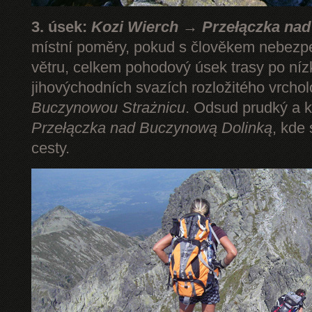
3. úsek:
Kozi Wierch → Przełączka na
místní poměry, pokud s člověkem nebezp
větru, celkem pohodový úsek trasy po níz
jihovýchodních svazích rozložitého vrcho
Buczynowou Strażnicu
. Odsud prudký a k
Przełączka nad Buczynową Dolinką
, kde
cesty.