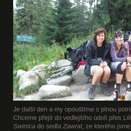
Je další den a my opouštíme s plnou pol
Chceme přejít do vedlejšího údolí přes
Li
Swinica
do
sedla Zawrat
, ze kterého jsm