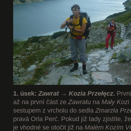
1. úsek:
Zawrat → Kozia Przełęcz
.
První
až na první část ze
Zawratu
na
Mały Kozi
sestupem z vrcholu do sedla
Zmarzła Prz
pravá Orla Perć. Pokud již tady zjistíte, ž
je vhodné se otočit již na
Malém Kozím V