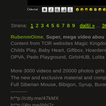
Strana:
1
2
3
4
5
6
7
8
9
další »
...
3
RubenmOime
,
Super, mega video abou
Content from TOR websites Magic Kingdo
Childs Play, Baby Heart, Giftbox, Hoarders
OPVA, Pedo Playground, GirlsHUB, Lolita 
More 3000 videos and 20000 photos girls
The new and exclusive material and compl
Full Siberian Mouse, Bibigon, Syrup, Bura
----------
h**p://citly.me/47kMX
h**p://4ty.me/ibhi7c