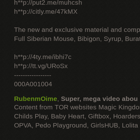
h**p://put2.me/muhcsh
h**p://citly.me/47kMX
The new and exclusive material and compl
Full Siberian Mouse, Bibigon, Syrup, Bura
h**p://4ty.me/ibhi7c
h**p://tt.vg/URoSx
-----------------
000A001004
RubenmOime
,
Super, mega video abou
Content from TOR websites Magic Kingdo
Childs Play, Baby Heart, Giftbox, Hoarders
OPVA, Pedo Playground, GirlsHUB, Lolita 