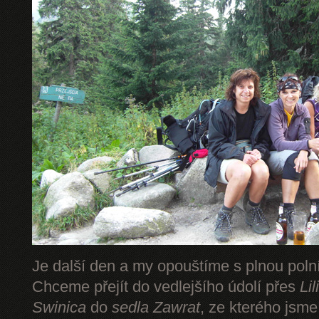
Je další den a my opouštíme s plnou pol
Chceme přejít do vedlejšího údolí přes
Li
Swinica
do
sedla Zawrat
, ze kterého jsm