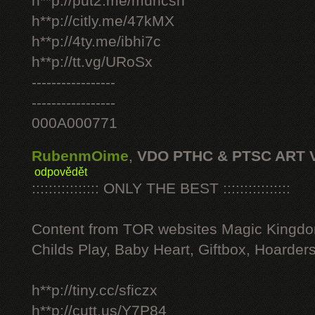
h**p://put2.me/muhcsh
h**p://citly.me/47kMX
h**p://4ty.me/ibhi7c
h**p://tt.vg/URoSx
-----------------
-----------------
000A000771
RubenmOime
,
VDO PTHC & PTSC ART 
odpovědět
:::::::::::::::: ONLY THE BEST ::::::::::::::::
Content from TOR websites Magic Kingdo
Childs Play, Baby Heart, Giftbox, Hoarders
h**p://tiny.cc/sficzx
h**p://cutt.us/Y7P84