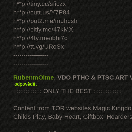
h**p://tiny.cc/sficzx
h**p://cutt.us/Y7P84
h**p://put2.me/muhcsh
h**p://citly.me/47kMX
h**p://4ty.me/ibhi7c
h**p://tt.vg/URoSx
-----------------
-----------------
RubenmOime
,
VDO PTHC & PTSC ART 
odpovědět
:::::::::::::::: ONLY THE BEST ::::::::::::::::
Content from TOR websites Magic Kingdo
Childs Play, Baby Heart, Giftbox, Hoarders