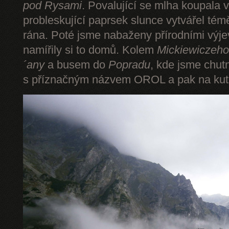
pod Rysami
. Povalující se mlha koupala 
probleskující paprsek slunce vytvářel tém
rána. Poté jsme nabaženy přírodními výje
namířily si to domů. Kolem
Mickiewiczeho
´any
a busem do
Popradu
, kde jsme chut
s příznačným názvem OROL a pak na kut