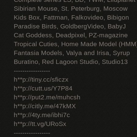
Sibirian Mouse, St. Peterburg, Moscow
Kids Box, Fattman, Falkovideo, Bibigon
Paradise Birds, GoldbergVideo, BabyJ
Cat Goddess, Deadpixel, PZ-magazine
Tropical Cuties, Home Made Model (HMM
Fantasia Models, Valya and Irisa, Syrup
Buratino, Red Lagoon Studio, Studio13
-----------------
h**p://tiny.cc/sficzx
h**p://cutt.us/Y7P84
h**p://put2.me/muhcsh
h**p://citly.me/47kMX
h**p://4ty.me/ibhi7c
h**p://tt.vg/URoSx
-----------------