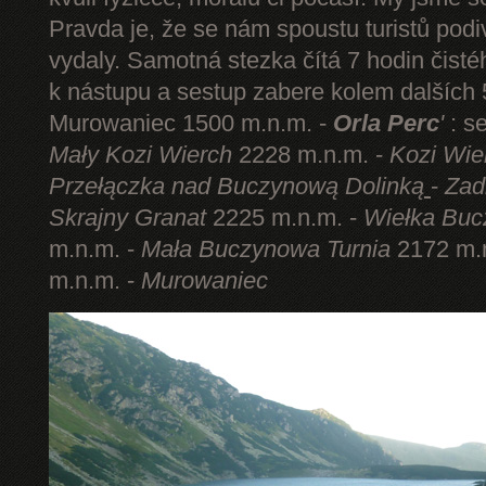
Pravda je, že se nám spoustu turistů podi
vydaly. Samotná stezka čítá 7 hodin čist
k nástupu a sestup zabere kolem dalších 5
Murowaniec 1500 m.n.m. -
Orla Perc
'
: s
Mały Kozi Wierch
2228 m.n.m. -
Kozi Wie
Przełączka nad Buczynową Dolinką
-
Zad
Skrajny Granat
2225 m.n.m. -
Wiełka Buc
m.n.m. -
Mała Buczynowa Turnia
2172 m.
m.n.m. -
Murowaniec