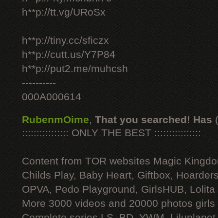
h**p://tt.vg/URoSx
h**p://tiny.cc/sficzx
h**p://cutt.us/Y7P84
h**p://put2.me/muhcsh
----------
000A000614
RubenmOime
,
That you searched! Has
:::::::::::::::: ONLY THE BEST ::::::::::::::::
Content from TOR websites Magic Kingdo
Childs Play, Baby Heart, Giftbox, Hoarders
OPVA, Pedo Playground, GirlsHUB, Lolita 
More 3000 videos and 20000 photos girls
Complete series LS, BD, YWM, Liluplanet