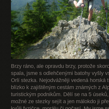
Brzy ráno, ale opravdu brzy, protože skor
spala, jsme s odlehčenými batohy vyšly v
Orlí stezka. Nejodvážněji vedená horská 
blízko k zajištěným cestám známých z Alp 
turistickým podnikům. Dělí se na 5 úseků,
možné ze stezky sejít a jen málokdo ji př
kvůli fyzičce, morálu či počasí. My jsme s