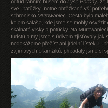
odtud ranním busem do
Lysé Pol'any
, ze
své "batůžky" notně obtěžkané vší potře
schronisko
Murowaniec
. Cesta byla male
kolem salaše, kde jsme se mohly osvěžit
skalnaté vršky a potůčky. Na Murowanieci
turistů a my jsme s údivem zjišťovaly jak 
nedokážeme přečíst ani jídelní lístek
- p
J
zajímavých okamžiků, připadaly jsme si sp