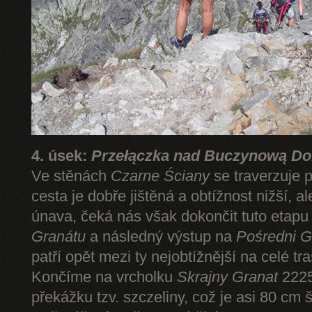
4. úsek:
Przełączka nad Buczynową Dol
Ve stěnách
Czarne Ściany
se traverzuje 
cesta je dobře jištěná a obtížnost nižší, 
únava, čeká nás však dokončit tuto etap
Granátu
a následný výstup na
Pośredni G
patří opět mezi ty nejobtížnější na celé tr
Končíme na vrcholku
Skrajny Granat
2225
překážku tzv. szczeliny, což je asi 80 cm 