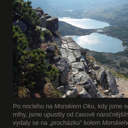
Po noclehu na
Morskiem Oku
, kdy jsme s
mlhy, jsme upustily od časově náročnějš
vydaly se na „procházku" kolem
Morskieh