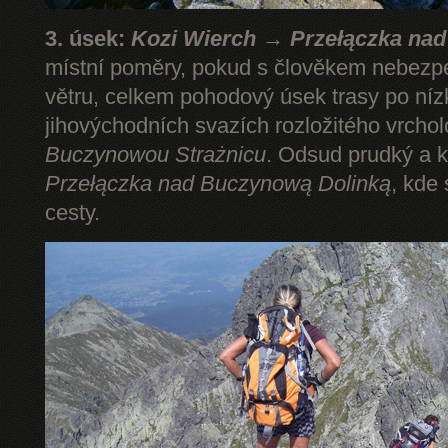
3. úsek:
Kozi Wierch → Przełączka na
místní poměry, pokud s člověkem nebezp
větru, celkem pohodový úsek trasy po níz
jihovýchodních svazích rozložitého vrcho
Buczynowou Strażnicu
. Odsud prudký a k
Przełączka nad Buczynową Dolinką
, kde
cesty.