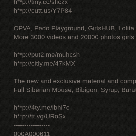
h**p://tiny.cc/sficzx
h**p://cutt.us/Y7P84
OPVA, Pedo Playground, GirlsHUB, Lolita 
More 3000 videos and 20000 photos girls
h**p://put2.me/muhcsh
h**p://citly.me/47kMX
The new and exclusive material and compl
Full Siberian Mouse, Bibigon, Syrup, Bura
h**p://4ty.me/ibhi7c
h**p://tt.vg/URoSx
-----------------
000A000611