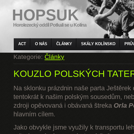
HOPSUK
Horolezecký oddíl Potkali se u Kolína
ACT
O NÁS
ČLÁNKY
SKÁLY KOLÍNSKO
PRŮ
Kategorie:
Články
KOUZLO POLSKÝCH TATE
Na sklonku prázdnin naše parta Ještěrek o
tentokrát k našim polským sousedům, ne
zdroji opěvovaná i obávaná štreka
Orla P
hlavním cílem.
Jako obvykle jsme využily k transportu l