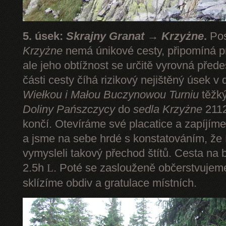
5. úsek:
Skrajny Granat → Krzyżne
.
Pos
Krzyżne
nemá únikové cesty, připomíná pr
ale jeho obtížnost se určitě vyrovná pře
části cesty číhá rizikový nejištěný úsek v 
Wiełkou
i Małou Buczynowou Turniu
těžký
Doliny Pańszczycy
do
sedla Krzyżne
2112
končí. Otevíráme své placatice a zapíjím
a jsme na sebe hrdé s konstatováním, že P
vymysleli takový přechod štítů. Cesta na 
2.5h
. Poté se zaslouženě občerstvuje
L
sklízíme obdiv a gratulace místních.