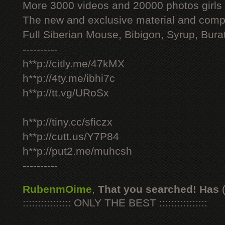
More 3000 videos and 20000 photos girls
The new and exclusive material and compl
Full Siberian Mouse, Bibigon, Syrup, Bura
----------
h**p://citly.me/47kMX
h**p://4ty.me/ibhi7c
h**p://tt.vg/URoSx
h**p://tiny.cc/sficzx
h**p://cutt.us/Y7P84
h**p://put2.me/muhcsh
----------
RubenmOime
,
That you searched! Has
:::::::::::::::: ONLY THE BEST ::::::::::::::::