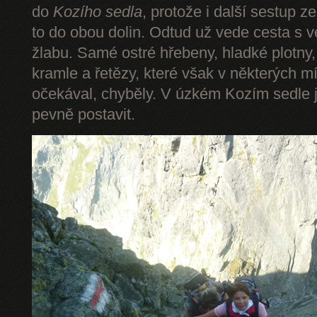
do
Kozího sedla
, protože i další sestup z
to do obou dolin. Odtud už vede cesta s 
žlabu. Samé ostré hřebeny, hladké plotny,
kramle a řetězy, které však v některých mí
očekával, chyběly. V úzkém Kozím sedle 
pevně postavit.