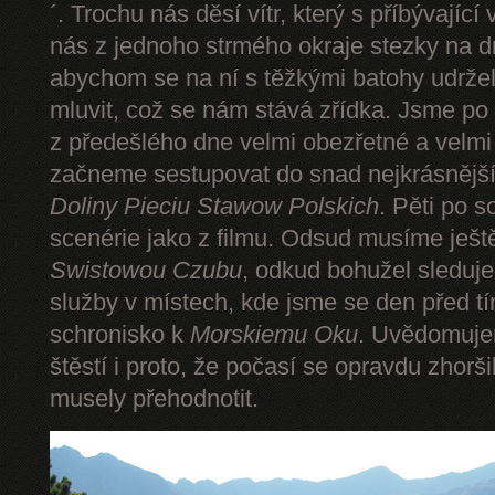
´. Trochu nás děsí vítr, který s příbývající
nás z jednoho strmého okraje stezky na d
abychom se na ní s těžkými batohy udrže
mluvit, což se nám stává zřídka. Jsme p
z předešlého dne velmi obezřetné a velmi
začneme sestupovat do snad nejkrásnějšíh
Doliny Pieciu Stawow Polskich
. Pěti po s
scenérie jako z filmu. Odsud musíme ješt
Swistowou Czubu
, odkud bohužel sleduj
služby v místech, kde jsme se den před t
schronisko k
Morskiemu Oku
. Uvědomuje
štěstí i proto, že počasí se opravdu zhorš
musely přehodnotit.