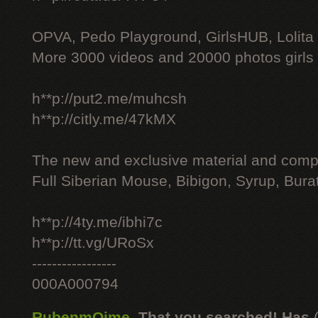
OPVA, Pedo Playground, GirlsHUB, Lolita 
More 3000 videos and 20000 photos girls
h**p://put2.me/muhcsh
h**p://citly.me/47kMX
The new and exclusive material and compl
Full Siberian Mouse, Bibigon, Syrup, Bura
h**p://4ty.me/ibhi7c
h**p://tt.vg/URoSx
-----------------
000A000794
RubenmOime
,
That you searched! Has