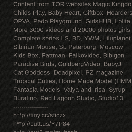
Content from TOR websites Magic Kingdo
Childs Play, Baby Heart, Giftbox, Hoarders
OPVA, Pedo Playground, GirlsHUB, Lolita 
More 3000 videos and 20000 photos girls
Complete series LS, BD, YWM, Liluplanet
Sibirian Mouse, St. Peterburg, Moscow
Kids Box, Fattman, Falkovideo, Bibigon
Paradise Birds, GoldbergVideo, BabyJ
Cat Goddess, Deadpixel, PZ-magazine
Tropical Cuties, Home Made Model (HMM
Fantasia Models, Valya and Irisa, Syrup
Buratino, Red Lagoon Studio, Studio13
-----------------
h**p://tiny.cc/sficzx
h**p://cutt.us/Y7P84