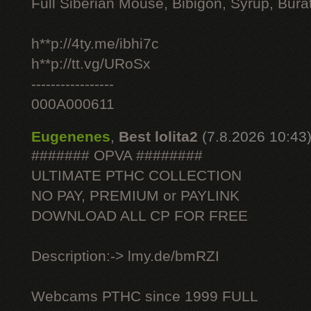
Full Siberian Mouse, Bibigon, Syrup, Bura
h**p://4ty.me/ibhi7c
h**p://tt.vg/URoSx
-----------------
000A000611
Eugenenes
,
Best lolita2
(7.8.2026 10:43
####### OPVA ########
ULTIMATE РТНС COLLECTION
NO PAY, PREMIUM or PAYLINK
DOWNLOAD ALL СР FOR FREE
Description:-> lmy.de/bmRZI
Webcams РТНС since 1999 FULL