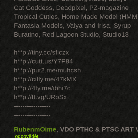
Cat Goddess, Deadpixel, PZ-magazine
Tropical Cuties, Home Made Model (HMM
Fantasia Models, Valya and Irisa, Syrup
Buratino, Red Lagoon Studio, Studio13
-----------------
h**p://tiny.cc/sficzx
h**p://cutt.us/Y7P84
h**p://put2.me/muhcsh
h**p://citly.me/47kMX
h**p://4ty.me/ibhi7c
h**p://tt.vg/URoSx
-----------------
-----------------
RubenmOime
,
VDO PTHC & PTSC ART 
odpovědět