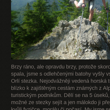
Brzy ráno, ale opravdu brzy, protože skor
spala, jsme s odlehčenými batohy vyšly v
Orlí stezka. Nejodvážněji vedená horská 
blízko k zajištěným cestám známých z Alp 
turistickým podnikům. Dělí se na 5 úseků,
možné ze stezky sejít a jen málokdo ji př
kvůli fyzičce, morálu či počasí. My jsme s