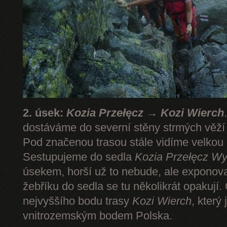
2. úsek:
Kozia Przełęcz → Kozi Wierch
dostáváme do severní stěny strmých věž
Pod značenou trasou stále vidíme velkou
Sestupujeme do sedla
Kozia Przełęcz
Wy
úsekem, horší už to nebude, ale expono
žebříku do sedla se tu několikrát opakují.
nejvyššího bodu trasy
Kozi Wierch
, který
vnitrozemským bodem Polska.