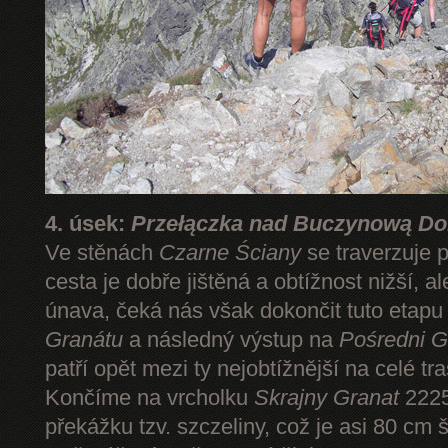
4. úsek:
Przełączka nad Buczynową Dol
Ve stěnách
Czarne Ściany
se traverzuje 
cesta je dobře jištěná a obtížnost nižší, 
únava, čeká nás však dokončit tuto etap
Granátu
a následný výstup na
Pośredni G
patří opět mezi ty nejobtížnější na celé tr
Končíme na vrcholku
Skrajny Granat
2225
překážku tzv. szczeliny, což je asi 80 cm 