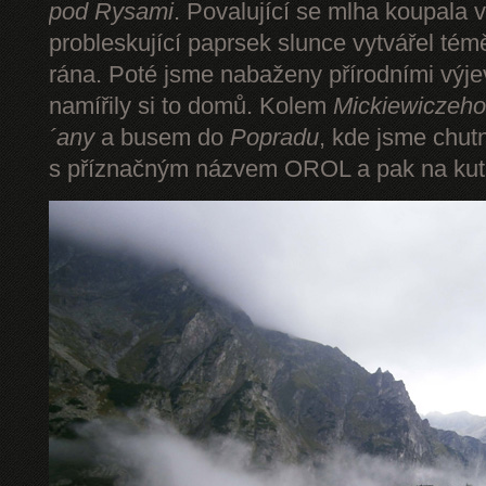
pod Rysami
. Povalující se mlha koupala 
probleskující paprsek slunce vytvářel tém
rána. Poté jsme nabaženy přírodními výje
namířily si to domů. Kolem
Mickiewiczeho
´any
a busem do
Popradu
, kde jsme chut
s příznačným názvem OROL a pak na kut