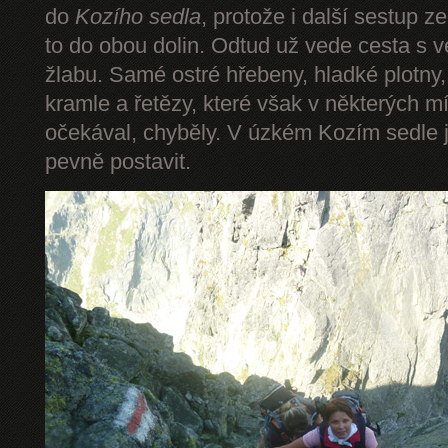
do
Kozího sedla
, protože i další sestup z
to do obou dolin. Odtud už vede cesta s 
žlabu. Samé ostré hřebeny, hladké plotny,
kramle a řetězy, které však v některých mí
očekával, chyběly. V úzkém Kozím sedle 
pevně postavit.