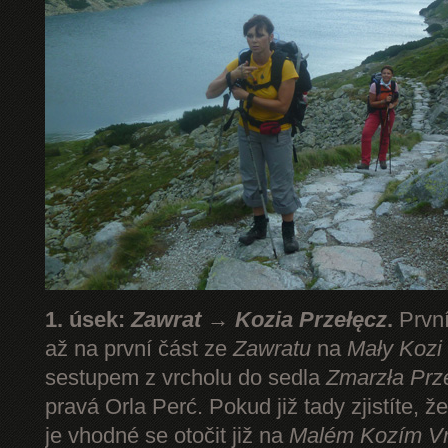
1. úsek:
Zawrat → Kozia Przełęcz
.
První
až na první část ze
Zawratu
na
Mały Kozi
sestupem z vrcholu do sedla
Zmarzła Prz
pravá Orla Perć. Pokud již tady zjistíte, ž
je vhodné se otočit již na
Malém Kozím V