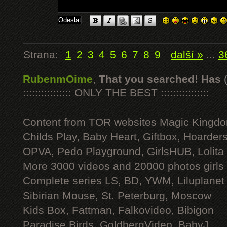
Strana:
1
2
3
4
5
6
7
8
9
další »
...
3
RubenmOime
,
That you searched! Has
:::::::::::::::: ONLY THE BEST ::::::::::::::::
Content from TOR websites Magic Kingdo
Childs Play, Baby Heart, Giftbox, Hoarders
OPVA, Pedo Playground, GirlsHUB, Lolita 
More 3000 videos and 20000 photos girls
Complete series LS, BD, YWM, Liluplanet
Sibirian Mouse, St. Peterburg, Moscow
Kids Box, Fattman, Falkovideo, Bibigon
Paradise Birds, GoldbergVideo, BabyJ