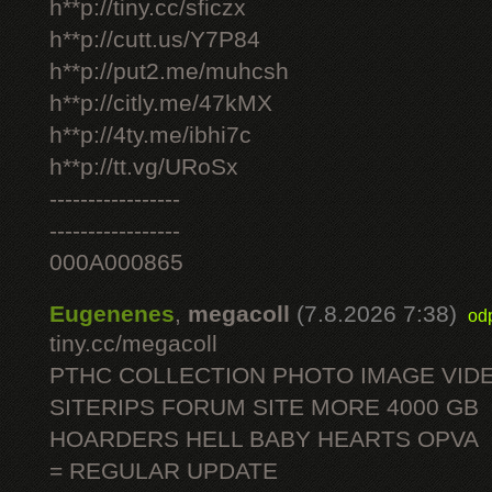
h**p://tiny.cc/sficzx
h**p://cutt.us/Y7P84
h**p://put2.me/muhcsh
h**p://citly.me/47kMX
h**p://4ty.me/ibhi7c
h**p://tt.vg/URoSx
-----------------
-----------------
000A000865
Eugenenes
,
megacoll
(7.8.2026 7:38)
od
tiny.cc/megacoll
PTHC COLLECTION PHOTO IMAGE VID
SITERIPS FORUM SITE MORE 4000 GB
HOARDERS HELL BABY HEARTS OPVA
= REGULAR UPDATE