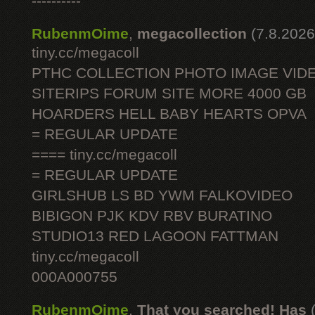
----------
RubenmOime
,
megacollection
(7.8.2026
tiny.cc/megacoll
PTHC COLLECTION PHOTO IMAGE VID
SITERIPS FORUM SITE MORE 4000 GB
HOARDERS HELL BABY HEARTS OPVA
= REGULAR UPDATE
==== tiny.cc/megacoll
= REGULAR UPDATE
GIRLSHUB LS BD YWM FALKOVIDEO
BIBIGON PJK KDV RBV BURATINO
STUDIO13 RED LAGOON FATTMAN
tiny.cc/megacoll
000A000755
RubenmOime
,
That you searched! Has