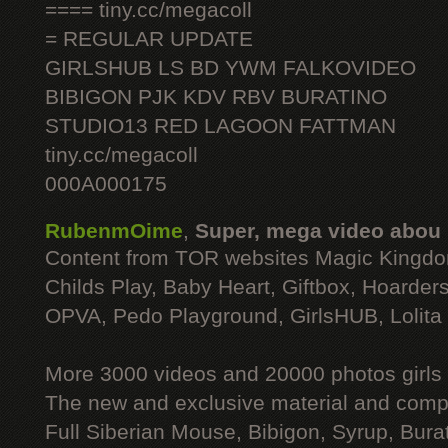
==== tiny.cc/megacoll
= REGULAR UPDATE
GIRLSHUB LS BD YWM FALKOVIDEO
BIBIGON PJK KDV RBV BURATINO
STUDIO13 RED LAGOON FATTMAN
tiny.cc/megacoll
000A000175
RubenmOime
,
Super, mega video abou
Content from TOR websites Magic Kingdo
Childs Play, Baby Heart, Giftbox, Hoarders
OPVA, Pedo Playground, GirlsHUB, Lolita 
More 3000 videos and 20000 photos girls
The new and exclusive material and compl
Full Siberian Mouse, Bibigon, Syrup, Bura