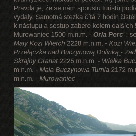
Pravda je, že se nám spoustu turistů podi
vydaly. Samotná stezka čítá 7 hodin čist
k nástupu a sestup zabere kolem dalších 5
Murowaniec 1500 m.n.m. -
Orla Perc
'
: s
Mały Kozi Wierch
2228 m.n.m. -
Kozi Wie
Przełączka nad Buczynową Dolinką
-
Zad
Skrajny Granat
2225 m.n.m. -
Wiełka Buc
m.n.m. -
Mała Buczynowa Turnia
2172 m.
m.n.m. -
Murowaniec