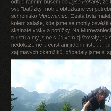
odtud ranním busem do
Lysé Pol'any
, ze
své "batůžky" notně obtěžkané vší potře
schronisko
Murowaniec
. Cesta byla male
kolem salaše, kde jsme se mohly osvěžit
skalnaté vršky a potůčky. Na Murowanieci
turistů a my jsme s údivem zjišťovaly jak 
nedokážeme přečíst ani jídelní lístek
- p
J
zajímavých okamžiků, připadaly jsme si sp