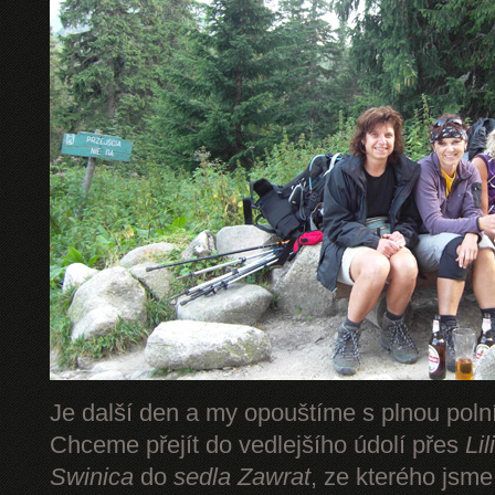
Je další den a my opouštíme s plnou pol
Chceme přejít do vedlejšího údolí přes
Li
Swinica
do
sedla Zawrat
, ze kterého jsm