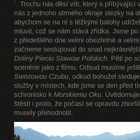
´. Trochu nás děsí vítr, který s příbývající
nás z jednoho strmého okraje stezky na d
abychom se na ní s těžkými batohy udrže
mluvit, což se nám stává zřídka. Jsme p
z předešlého dne velmi obezřetné a velmi
začneme sestupovat do snad nejkrásnějšíh
Doliny Pieciu Stawow Polskich
. Pěti po s
scenérie jako z filmu. Odsud musíme ješt
Swistowou Czubu
, odkud bohužel sleduj
služby v místech, kde jsme se den před t
schronisko k
Morskiemu Oku
. Uvědomuje
štěstí i proto, že počasí se opravdu zhorš
musely přehodnotit.