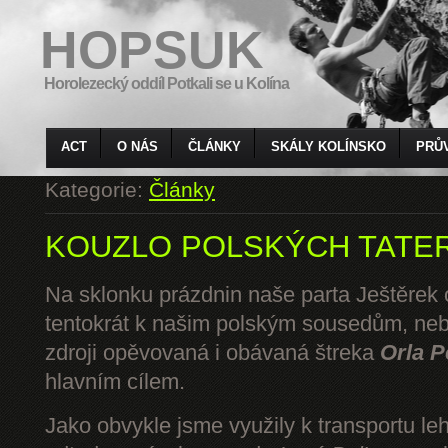
HOPSUK
Horolezecký oddíl Potkali se u Kolína
ACT
O NÁS
ČLÁNKY
SKÁLY KOLÍNSKO
PRŮ
Kategorie:
Články
KOUZLO POLSKÝCH TATE
Na sklonku prázdnin naše parta Ještěrek o
tentokrát k našim polským sousedům, ne
zdroji opěvovaná i obávaná štreka
Orla P
hlavním cílem.
Jako obvykle jsme využily k transportu l