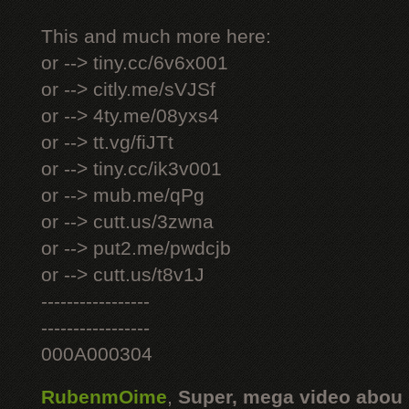
This and much more here:
or --> tiny.cc/6v6x001
or --> citly.me/sVJSf
or --> 4ty.me/08yxs4
or --> tt.vg/fiJTt
or --> tiny.cc/ik3v001
or --> mub.me/qPg
or --> cutt.us/3zwna
or --> put2.me/pwdcjb
or --> cutt.us/t8v1J
-----------------
-----------------
000A000304
RubenmOime
,
Super, mega video abou