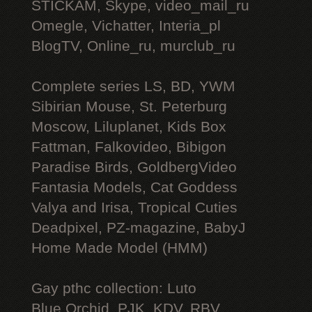
STICKAM, Skype, video_mail_ru
Omegle, Vichatter, Interia_pl
BlogTV, Online_ru, murclub_ru
Complete series LS, BD, YWM
Sibirian Mouse, St. Peterburg
Moscow, Liluplanet, Kids Box
Fattman, Falkovideo, Bibigon
Paradise Birds, GoldbergVideo
Fantasia Models, Cat Goddess
Valya and Irisa, Tropical Cuties
Deadpixel, PZ-magazine, BabyJ
Home Made Model (HMM)
Gay рthс collection: Luto
Blue Orchid, PJK, KDV, RBV