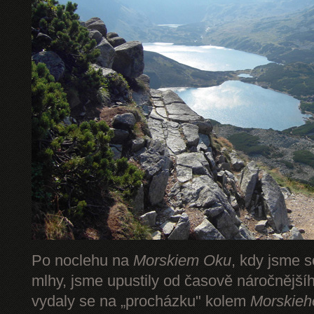
Po noclehu na
Morskiem Oku
, kdy jsme s
mlhy, jsme upustily od časově náročnějš
vydaly se na „procházku" kolem
Morskieh