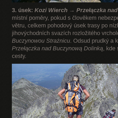
3. úsek:
Kozi Wierch → Przełączka na
místní poměry, pokud s člověkem nebezp
větru, celkem pohodový úsek trasy po níz
jihovýchodních svazích rozložitého vrcho
Buczynowou Strażnicu
. Odsud prudký a k
Przełączka nad Buczynową Dolinką
, kde
cesty.