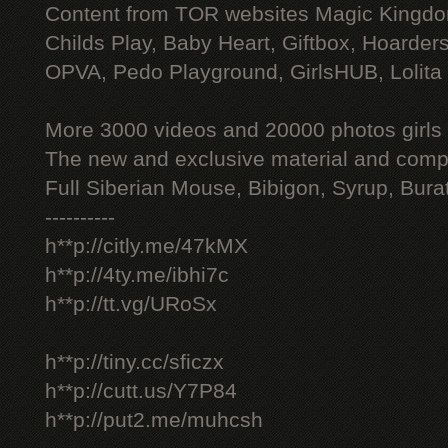
Content from TOR websites Magic Kingdo
Childs Play, Baby Heart, Giftbox, Hoarders
OPVA, Pedo Playground, GirlsHUB, Lolita 
More 3000 videos and 20000 photos girls
The new and exclusive material and compl
Full Siberian Mouse, Bibigon, Syrup, Bura
----------
h**p://citly.me/47kMX
h**p://4ty.me/ibhi7c
h**p://tt.vg/URoSx
h**p://tiny.cc/sficzx
h**p://cutt.us/Y7P84
h**p://put2.me/muhcsh