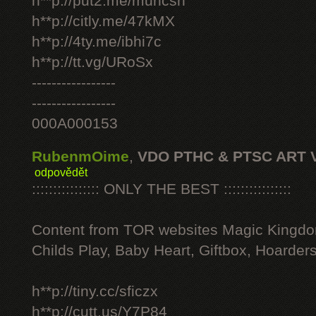
h**p://put2.me/muhcsh
h**p://citly.me/47kMX
h**p://4ty.me/ibhi7c
h**p://tt.vg/URoSx
-----------------
-----------------
000A000153
RubenmOime
,
VDO PTHC & PTSC ART 
odpovědět
:::::::::::::::: ONLY THE BEST ::::::::::::::::
Content from TOR websites Magic Kingdo
Childs Play, Baby Heart, Giftbox, Hoarders
h**p://tiny.cc/sficzx
h**p://cutt.us/Y7P84