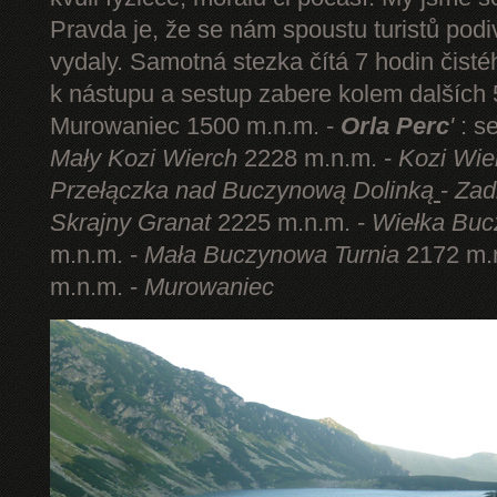
Pravda je, že se nám spoustu turistů podi
vydaly. Samotná stezka čítá 7 hodin čist
k nástupu a sestup zabere kolem dalších 5
Murowaniec 1500 m.n.m. -
Orla Perc
'
: s
Mały Kozi Wierch
2228 m.n.m. -
Kozi Wie
Przełączka nad Buczynową Dolinką
-
Zad
Skrajny Granat
2225 m.n.m. -
Wiełka Buc
m.n.m. -
Mała Buczynowa Turnia
2172 m.
m.n.m. -
Murowaniec