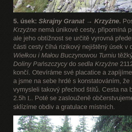
5. úsek:
Skrajny Granat → Krzyżne
.
Pos
Krzyżne
nemá únikové cesty, připomíná pr
ale jeho obtížnost se určitě vyrovná pře
části cesty číhá rizikový nejištěný úsek v 
Wiełkou
i Małou Buczynowou Turniu
těžký
Doliny Pańszczycy
do
sedla Krzyżne
2112
končí. Otevíráme své placatice a zapíjím
a jsme na sebe hrdé s konstatováním, že P
vymysleli takový přechod štítů. Cesta na 
2.5h
. Poté se zaslouženě občerstvuje
L
sklízíme obdiv a gratulace místních.