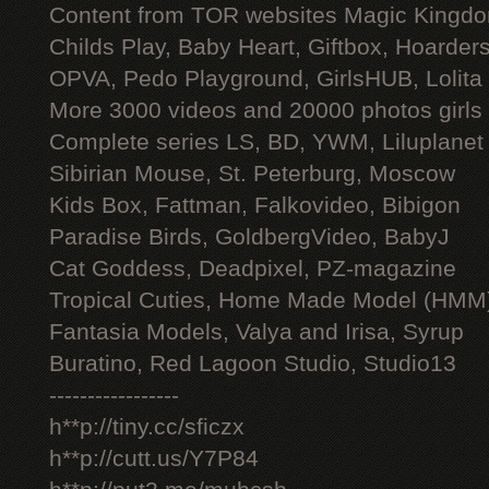
Content from TOR websites Magic Kingdo
Childs Play, Baby Heart, Giftbox, Hoarders
OPVA, Pedo Playground, GirlsHUB, Lolita 
More 3000 videos and 20000 photos girls
Complete series LS, BD, YWM, Liluplanet
Sibirian Mouse, St. Peterburg, Moscow
Kids Box, Fattman, Falkovideo, Bibigon
Paradise Birds, GoldbergVideo, BabyJ
Cat Goddess, Deadpixel, PZ-magazine
Tropical Cuties, Home Made Model (HMM
Fantasia Models, Valya and Irisa, Syrup
Buratino, Red Lagoon Studio, Studio13
-----------------
h**p://tiny.cc/sficzx
h**p://cutt.us/Y7P84