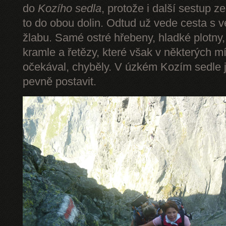
do
Kozího sedla
, protože i další sestup z
to do obou dolin. Odtud už vede cesta s 
žlabu. Samé ostré hřebeny, hladké plotny,
kramle a řetězy, které však v některých mí
očekával, chyběly. V úzkém Kozím sedle 
pevně postavit.