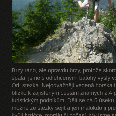
Brzy ráno, ale opravdu brzy, protože skor
spala, jsme s odlehčenými batohy vyšly v
Orlí stezka. Nejodvážněji vedená horská 
blízko k zajištěným cestám známých z Alp 
turistickým podnikům. Dělí se na 5 úseků,
možné ze stezky sejít a jen málokdo ji př
kvůli fyzičce, morálu či počasí. My jsme s