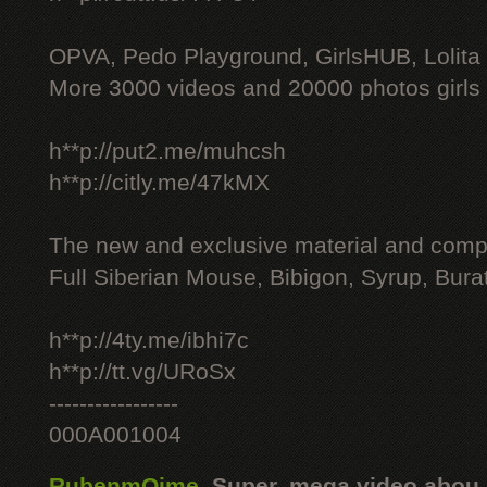
OPVA, Pedo Playground, GirlsHUB, Lolita 
More 3000 videos and 20000 photos girls
h**p://put2.me/muhcsh
h**p://citly.me/47kMX
The new and exclusive material and compl
Full Siberian Mouse, Bibigon, Syrup, Bura
h**p://4ty.me/ibhi7c
h**p://tt.vg/URoSx
-----------------
000A001004
RubenmOime
,
Super, mega video abou