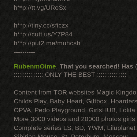
h**p://tt.vg/URoSx
h**p://tiny.cc/sficzx
h**p://cutt.us/Y7P84
h**p://put2.me/muhcsh
----------
RubenmOime
,
That you searched! Has
:::::::::::::::: ONLY THE BEST ::::::::::::::::
Content from TOR websites Magic Kingdo
Childs Play, Baby Heart, Giftbox, Hoarders
OPVA, Pedo Playground, GirlsHUB, Lolita 
More 3000 videos and 20000 photos girls
Complete series LS, BD, YWM, Liluplanet
Sibirian Mouse, St. Peterburg, Moscow