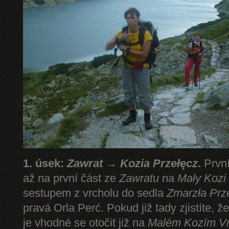
1. úsek:
Zawrat → Kozia Przełęcz
.
První
až na první část ze
Zawratu
na
Mały Kozi
sestupem z vrcholu do sedla
Zmarzła Prz
pravá Orla Perć. Pokud již tady zjistíte, ž
je vhodné se otočit již na
Malém Kozím V