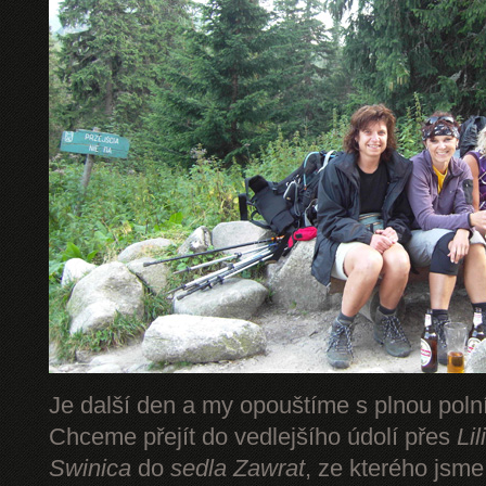
Je další den a my opouštíme s plnou pol
Chceme přejít do vedlejšího údolí přes
Li
Swinica
do
sedla Zawrat
, ze kterého jsm