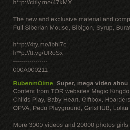
h**p://citly.me/47kMX
The new and exclusive material and compl
Full Siberian Mouse, Bibigon, Syrup, Bura
h**p://4ty.me/ibhi7c
h**p://tt.vg/URoSx
-----------------
000A000211
RubenmOime
,
Super, mega video abou
Content from TOR websites Magic Kingdo
Childs Play, Baby Heart, Giftbox, Hoarders
OPVA, Pedo Playground, GirlsHUB, Lolita 
More 3000 videos and 20000 photos girls