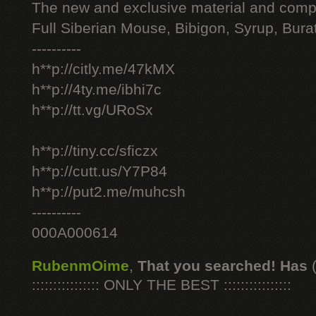
The new and exclusive material and compl
Full Siberian Mouse, Bibigon, Syrup, Bura
----------
h**p://citly.me/47kMX
h**p://4ty.me/ibhi7c
h**p://tt.vg/URoSx
h**p://tiny.cc/sficzx
h**p://cutt.us/Y7P84
h**p://put2.me/muhcsh
----------
000A000614
RubenmOime
,
That you searched! Has
:::::::::::::::: ONLY THE BEST ::::::::::::::::