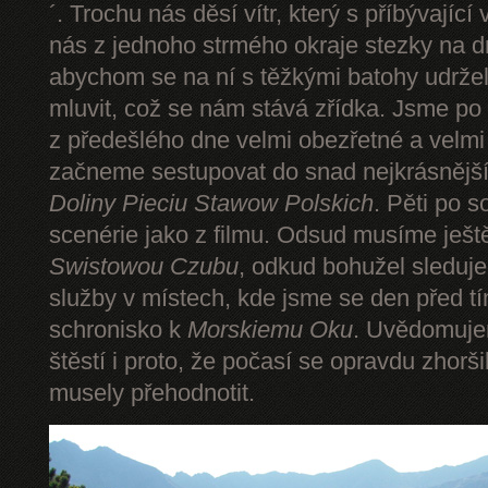
´. Trochu nás děsí vítr, který s příbývající
nás z jednoho strmého okraje stezky na d
abychom se na ní s těžkými batohy udrže
mluvit, což se nám stává zřídka. Jsme p
z předešlého dne velmi obezřetné a velmi
začneme sestupovat do snad nejkrásnějšíh
Doliny Pieciu Stawow Polskich
. Pěti po s
scenérie jako z filmu. Odsud musíme ješt
Swistowou Czubu
, odkud bohužel sleduj
služby v místech, kde jsme se den před t
schronisko k
Morskiemu Oku
. Uvědomuje
štěstí i proto, že počasí se opravdu zhorš
musely přehodnotit.