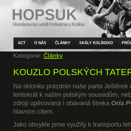
HOPSUK
Horolezecký oddíl Potkali se u Kolína
ACT
O NÁS
ČLÁNKY
SKÁLY KOLÍNSKO
PRŮ
Kategorie:
Články
KOUZLO POLSKÝCH TATE
Na sklonku prázdnin naše parta Ještěrek o
tentokrát k našim polským sousedům, ne
zdroji opěvovaná i obávaná štreka
Orla P
hlavním cílem.
Jako obvykle jsme využily k transportu l