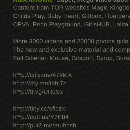
Content from TOR websites Magic Kingdo
Childs Play, Baby Heart, Giftbox, Hoarders
OPVA, Pedo Playground, GirlsHUB, Lolita 
More 3000 videos and 20000 photos girls
The new and exclusive material and compl
Full Siberian Mouse, Bibigon, Syrup, Bura
----------
h**p://citly.me/47kMX
h**p://4ty.me/ibhi7c
h**p://tt.vg/URoSx
h**p://tiny.cc/sficzx
h**p://cutt.us/Y7P84
h**p://put2.me/muhcsh