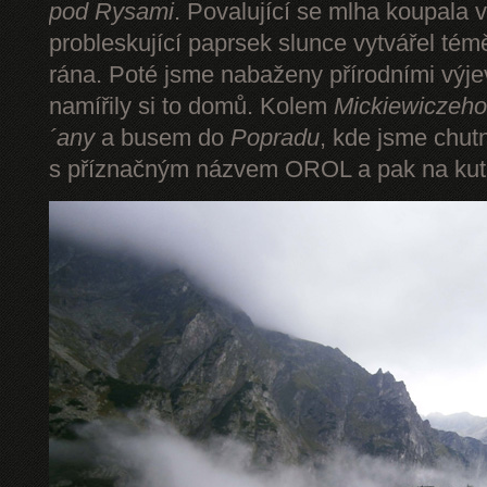
pod Rysami
. Povalující se mlha koupala 
probleskující paprsek slunce vytvářel tém
rána. Poté jsme nabaženy přírodními výje
namířily si to domů. Kolem
Mickiewiczeho
´any
a busem do
Popradu
, kde jsme chut
s příznačným názvem OROL a pak na kut