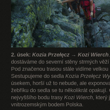
2. úsek:
Kozia Przełęcz → Kozi Wierch
dostáváme do severní stěny strmých věž
Pod značenou trasou stále vidíme velkou
Sestupujeme do sedla
Kozia Przełęcz
Wy
úsekem, horší už to nebude, ale expono
žebříku do sedla se tu několikrát opakují.
nejvyššího bodu trasy
Kozi Wierch
, který
vnitrozemským bodem Polska.