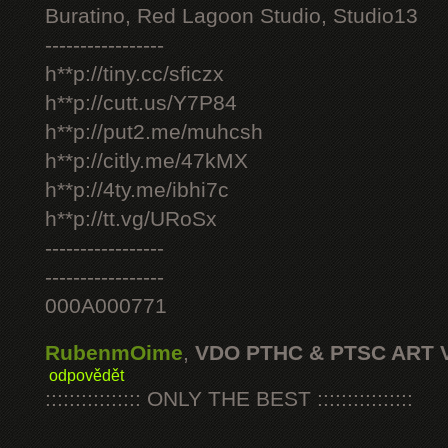
Buratino, Red Lagoon Studio, Studio13
-----------------
h**p://tiny.cc/sficzx
h**p://cutt.us/Y7P84
h**p://put2.me/muhcsh
h**p://citly.me/47kMX
h**p://4ty.me/ibhi7c
h**p://tt.vg/URoSx
-----------------
-----------------
000A000771
RubenmOime
,
VDO PTHC & PTSC ART 
odpovědět
:::::::::::::::: ONLY THE BEST ::::::::::::::::