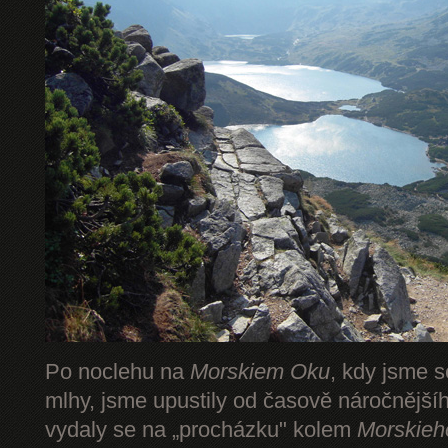
Po noclehu na
Morskiem Oku
, kdy jsme s
mlhy, jsme upustily od časově náročnějš
vydaly se na „procházku" kolem
Morskieh