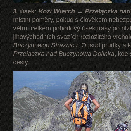
3. úsek:
Kozi Wierch → Przełączka na
místní poměry, pokud s člověkem nebezp
větru, celkem pohodový úsek trasy po níz
jihovýchodních svazích rozložitého vrcho
Buczynowou Strażnicu
. Odsud prudký a k
Przełączka nad Buczynową Dolinką
, kde
cesty.