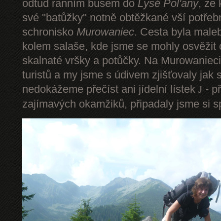
odtud ranním busem do
Lysé Pol'any
, ze
své "batůžky" notně obtěžkané vší potře
schronisko
Murowaniec
. Cesta byla male
kolem salaše, kde jsme se mohly osvěžit
skalnaté vršky a potůčky. Na Murowanieci
turistů a my jsme s údivem zjišťovaly jak 
nedokážeme přečíst ani jídelní lístek
- p
J
zajímavých okamžiků, připadaly jsme si sp