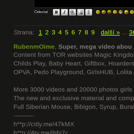
Strana:
1
2
3
4
5
6
7
8
9
další »
...
3
RubenmOime
,
Super, mega video abou
Content from TOR websites Magic Kingdo
Childs Play, Baby Heart, Giftbox, Hoarders
OPVA, Pedo Playground, GirlsHUB, Lolita 
More 3000 videos and 20000 photos girls
The new and exclusive material and compl
Full Siberian Mouse, Bibigon, Syrup, Bura
----------
h**p://citly.me/47kMX
h**p://4ty.me/ibhi7c