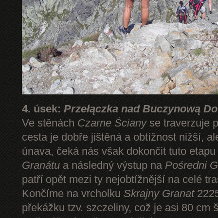
4. úsek:
Przełączka nad Buczynową Dol
Ve stěnách
Czarne Ściany
se traverzuje 
cesta je dobře jištěná a obtížnost nižší, 
únava, čeká nás však dokončit tuto etap
Granátu
a následný výstup na
Pośredni G
patří opět mezi ty nejobtížnější na celé tr
Končíme na vrcholku
Skrajny Granat
2225
překážku tzv. szczeliny, což je asi 80 cm 