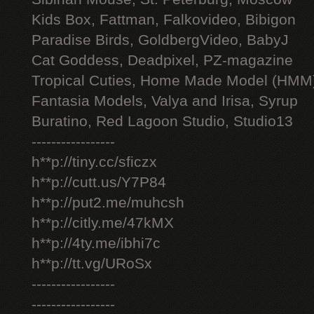
Kids Box, Fattman, Falkovideo, Bibigon
Paradise Birds, GoldbergVideo, BabyJ
Cat Goddess, Deadpixel, PZ-magazine
Tropical Cuties, Home Made Model (HMM
Fantasia Models, Valya and Irisa, Syrup
Buratino, Red Lagoon Studio, Studio13
-----------------
h**p://tiny.cc/sficzx
h**p://cutt.us/Y7P84
h**p://put2.me/muhcsh
h**p://citly.me/47kMX
h**p://4ty.me/ibhi7c
h**p://tt.vg/URoSx
-----------------
-----------------