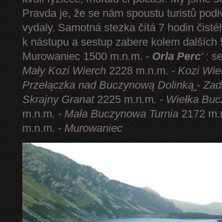
Pravda je, že se nám spoustu turistů podi
vydaly. Samotná stezka čítá 7 hodin čist
k nástupu a sestup zabere kolem dalších 5
Murowaniec 1500 m.n.m. -
Orla Perc
'
: s
Mały Kozi Wierch
2228 m.n.m. -
Kozi Wie
Przełączka nad Buczynową Dolinką
-
Zad
Skrajny Granat
2225 m.n.m. -
Wiełka Buc
m.n.m. -
Mała Buczynowa Turnia
2172 m.
m.n.m. -
Murowaniec