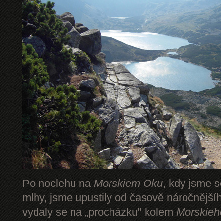
Po noclehu na
Morskiem Oku
, kdy jsme s
mlhy, jsme upustily od časově náročnějš
vydaly se na „procházku" kolem
Morskieh