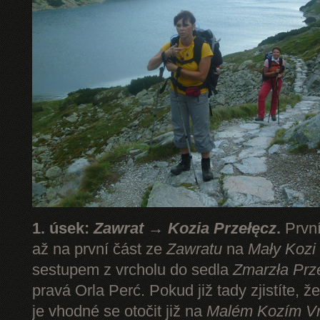
1. úsek:
Zawrat → Kozia Przełęcz
.
První
až na první část ze
Zawratu
na
Mały Kozi
sestupem z vrcholu do sedla
Zmarzła Prz
pravá Orla Perć. Pokud již tady zjistíte, ž
je vhodné se otočit již na
Malém Kozím V