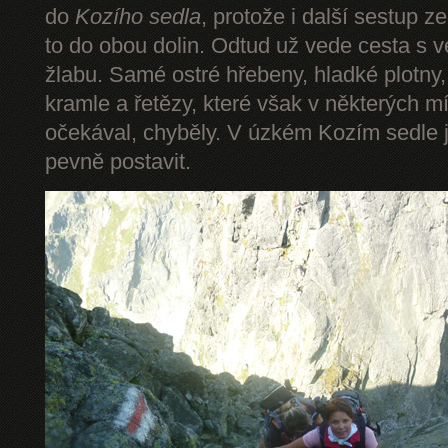
do
Kozího sedla
, protože i další sestup z
to do obou dolin. Odtud už vede cesta s 
žlabu. Samé ostré hřebeny, hladké plotny,
kramle a řetězy, které však v některých mí
očekával, chyběly. V úzkém Kozím sedle 
pevně postavit.