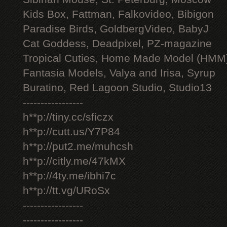
Kids Box, Fattman, Falkovideo, Bibigon
Paradise Birds, GoldbergVideo, BabyJ
Cat Goddess, Deadpixel, PZ-magazine
Tropical Cuties, Home Made Model (HMM
Fantasia Models, Valya and Irisa, Syrup
Buratino, Red Lagoon Studio, Studio13
-----------------
h**p://tiny.cc/sficzx
h**p://cutt.us/Y7P84
h**p://put2.me/muhcsh
h**p://citly.me/47kMX
h**p://4ty.me/ibhi7c
h**p://tt.vg/URoSx
-----------------
-----------------