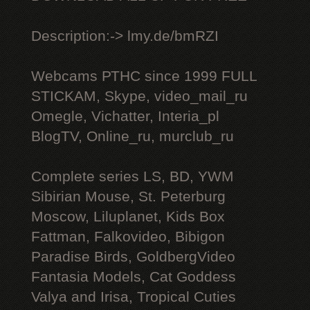
Description:-> lmy.de/bmRZI
Webcams РТНС since 1999 FULL
STICKAM, Skype, video_mail_ru
Omegle, Vichatter, Interia_pl
BlogTV, Online_ru, murclub_ru
Complete series LS, BD, YWM
Sibirian Mouse, St. Peterburg
Moscow, Liluplanet, Kids Box
Fattman, Falkovideo, Bibigon
Paradise Birds, GoldbergVideo
Fantasia Models, Cat Goddess
Valya and Irisa, Tropical Cuties