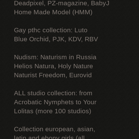
Deadpixel, PZ-magazine, BabyJ
Home Made Model (HMM)
Gay рthс collection: Luto
Blue Orchid, PJK, KDV, RBV
Nudism: Naturism in Russia
Helios Natura, Holy Nature
Naturist Freedom, Eurovid
ALL studio collection: from
Acrobatic Nymрhеts to Your
Lоlitаs (more 100 studios)
Collection european, asian,
latin and ebony girls (all