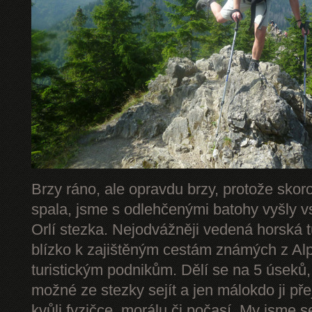
Brzy ráno, ale opravdu brzy, protože skor
spala, jsme s odlehčenými batohy vyšly v
Orlí stezka. Nejodvážněji vedená horská 
blízko k zajištěným cestám známých z Alp 
turistickým podnikům. Dělí se na 5 úseků,
možné ze stezky sejít a jen málokdo ji př
kvůli fyzičce, morálu či počasí. My jsme s