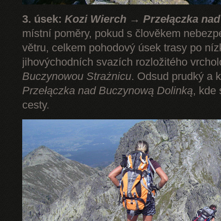
3. úsek:
Kozi Wierch → Przełączka na
místní poměry, pokud s člověkem nebezp
větru, celkem pohodový úsek trasy po níz
jihovýchodních svazích rozložitého vrcho
Buczynowou Strażnicu
. Odsud prudký a k
Przełączka nad Buczynową Dolinką
, kde
cesty.