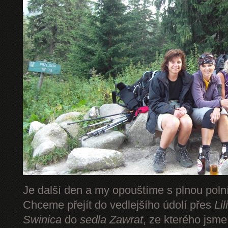
Je další den a my opouštíme s plnou pol
Chceme přejít do vedlejšího údolí přes
Li
Swinica
do
sedla Zawrat
, ze kterého jsm