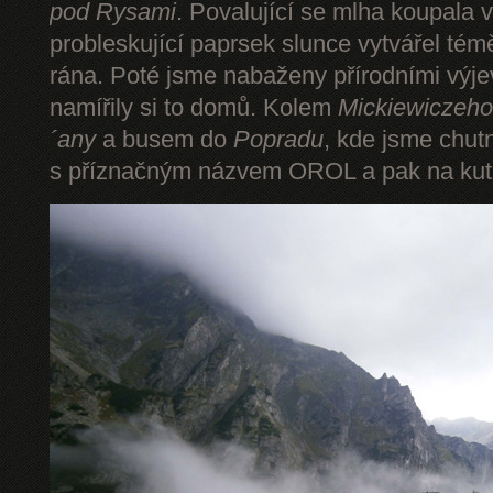
pod Rysami
. Povalující se mlha koupala 
probleskující paprsek slunce vytvářel tém
rána. Poté jsme nabaženy přírodními výje
namířily si to domů. Kolem
Mickiewiczeho
´any
a busem do
Popradu
, kde jsme chut
s příznačným názvem OROL a pak na kut