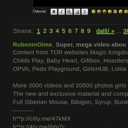
Strana:
1
2
3
4
5
6
7
8
9
další »
...
3
RubenmOime
,
Super, mega video abou
Content from TOR websites Magic Kingdo
Childs Play, Baby Heart, Giftbox, Hoarders
OPVA, Pedo Playground, GirlsHUB, Lolita 
More 3000 videos and 20000 photos girls
The new and exclusive material and compl
Full Siberian Mouse, Bibigon, Syrup, Bura
----------
h**p://citly.me/47kMX
h**p://4ty.me/ibhi7c