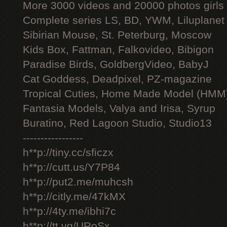
More 3000 videos and 20000 photos girls
Complete series LS, BD, YWM, Liluplanet
Sibirian Mouse, St. Peterburg, Moscow
Kids Box, Fattman, Falkovideo, Bibigon
Paradise Birds, GoldbergVideo, BabyJ
Cat Goddess, Deadpixel, PZ-magazine
Tropical Cuties, Home Made Model (HMM
Fantasia Models, Valya and Irisa, Syrup
Buratino, Red Lagoon Studio, Studio13
-----------------
h**p://tiny.cc/sficzx
h**p://cutt.us/Y7P84
h**p://put2.me/muhcsh
h**p://citly.me/47kMX
h**p://4ty.me/ibhi7c
h**p://tt.vg/URoSx