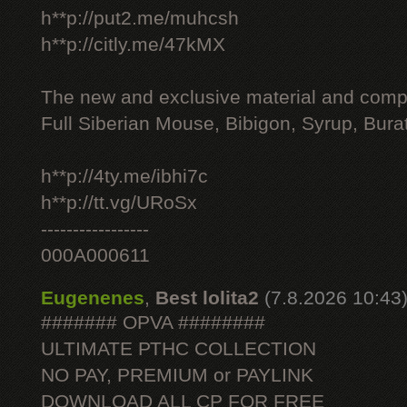
h**p://put2.me/muhcsh
h**p://citly.me/47kMX
The new and exclusive material and compl
Full Siberian Mouse, Bibigon, Syrup, Bura
h**p://4ty.me/ibhi7c
h**p://tt.vg/URoSx
-----------------
000A000611
Eugenenes
,
Best lolita2
(7.8.2026 10:43
####### OPVA ########
ULTIMATE РТНС COLLECTION
NO PAY, PREMIUM or PAYLINK
DOWNLOAD ALL СР FOR FREE