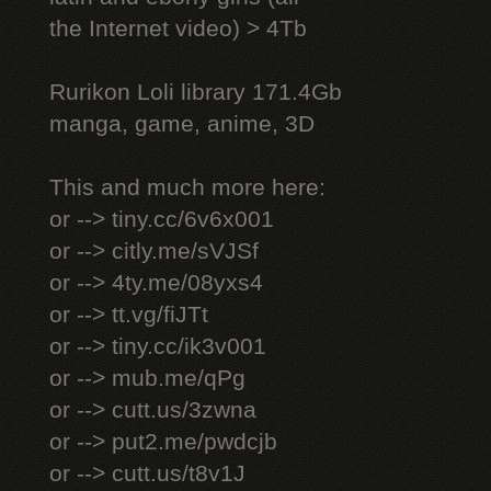
the Internet video) > 4Tb
Rurikon Lоli library 171.4Gb
manga, game, anime, 3D
This and much more here:
or --> tiny.cc/6v6x001
or --> citly.me/sVJSf
or --> 4ty.me/08yxs4
or --> tt.vg/fiJTt
or --> tiny.cc/ik3v001
or --> mub.me/qPg
or --> cutt.us/3zwna
or --> put2.me/pwdcjb
or --> cutt.us/t8v1J