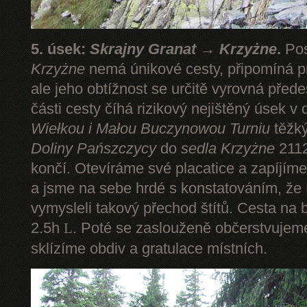
5. úsek:
Skrajny Granat → Krzyżne
.
Pos
Krzyżne
nemá únikové cesty, připomíná pr
ale jeho obtížnost se určitě vyrovná pře
části cesty číhá rizikový nejištěný úsek v 
Wiełkou
i Małou Buczynowou Turniu
těžký
Doliny Pańszczycy
do
sedla Krzyżne
2112
končí. Otevíráme své placatice a zapíjím
a jsme na sebe hrdé s konstatováním, že P
vymysleli takový přechod štítů. Cesta na 
2.5h
. Poté se zaslouženě občerstvuje
L
sklízíme obdiv a gratulace místních.