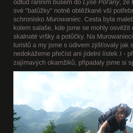
odtud ranním busem do
Lysé Pol'any
, ze
své "batůžky" notně obtěžkané vší potře
schronisko
Murowaniec
. Cesta byla male
kolem salaše, kde jsme se mohly osvěžit
skalnaté vršky a potůčky. Na Murowanieci
turistů a my jsme s údivem zjišťovaly jak 
nedokážeme přečíst ani jídelní lístek
- p
J
zajímavých okamžiků, připadaly jsme si sp