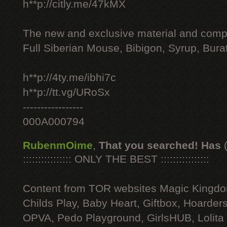
h**p://citly.me/47kMX
The new and exclusive material and compl
Full Siberian Mouse, Bibigon, Syrup, Bura
h**p://4ty.me/ibhi7c
h**p://tt.vg/URoSx
-----------------
000A000794
RubenmOime
,
That you searched! Has
:::::::::::::::: ONLY THE BEST ::::::::::::::::
Content from TOR websites Magic Kingdo
Childs Play, Baby Heart, Giftbox, Hoarders
OPVA, Pedo Playground, GirlsHUB, Lolita 