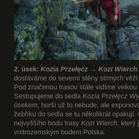
2. úsek:
Kozia Przełęcz → Kozi Wierch
dostáváme do severní stěny strmých věž
Pod značenou trasou stále vidíme velkou
Sestupujeme do sedla
Kozia Przełęcz
Wy
úsekem, horší už to nebude, ale expono
žebříku do sedla se tu několikrát opakují.
nejvyššího bodu trasy
Kozi Wierch
, který
vnitrozemským bodem Polska.