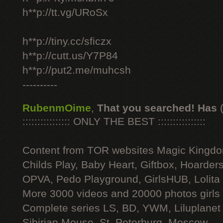
h**p://tt.vg/URoSx
h**p://tiny.cc/sficzx
h**p://cutt.us/Y7P84
h**p://put2.me/muhcsh
----------
RubenmOime
,
That you searched! Has
:::::::::::::::: ONLY THE BEST ::::::::::::::::
Content from TOR websites Magic Kingdo
Childs Play, Baby Heart, Giftbox, Hoarders
OPVA, Pedo Playground, GirlsHUB, Lolita 
More 3000 videos and 20000 photos girls
Complete series LS, BD, YWM, Liluplanet
Sibirian Mouse, St. Peterburg, Moscow