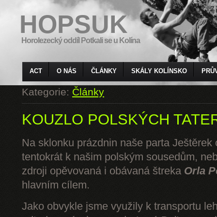
HOPSUK
Horolezecký oddíl Potkali se u Kolína
ACT
O NÁS
ČLÁNKY
SKÁLY KOLÍNSKO
PRŮ
Kategorie:
Články
KOUZLO POLSKÝCH TATE
Na sklonku prázdnin naše parta Ještěrek o
tentokrát k našim polským sousedům, ne
zdroji opěvovaná i obávaná štreka
Orla P
hlavním cílem.
Jako obvykle jsme využily k transportu l