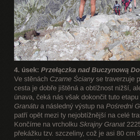
4. úsek:
Przełączka nad Buczynową Dol
Ve stěnách
Czarne Ściany
se traverzuje 
cesta je dobře jištěná a obtížnost nižší, 
únava, čeká nás však dokončit tuto etap
Granátu
a následný výstup na
Pośredni G
patří opět mezi ty nejobtížnější na celé tr
Končíme na vrcholku
Skrajny Granat
2225
překážku tzv. szczeliny, což je asi 80 cm 