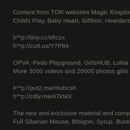
Content from TOR websites Magic Kingdo
Childs Play, Baby Heart, Giftbox, Hoarders
h**p://tiny.cc/sficzx
h**p://cutt.us/Y7P84
OPVA, Pedo Playground, GirlsHUB, Lolita 
More 3000 videos and 20000 photos girls
h**p://put2.me/muhcsh
h**p://citly.me/47kMX
The new and exclusive material and compl
Full Siberian Mouse, Bibigon, Syrup, Bura