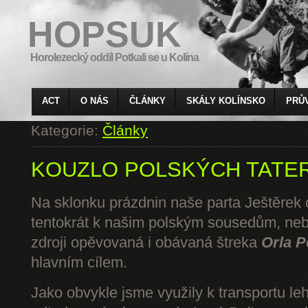
HOPSUK
Horolezecký oddíl Potkali se u Kolína
ACT
O NÁS
ČLÁNKY
SKÁLY KOLÍNSKO
PRŮ
Kategorie:
Články
KOUZLO POLSKÝCH TATE
Na sklonku prázdnin naše parta Ještěrek o
tentokrát k našim polským sousedům, ne
zdroji opěvovaná i obávaná štreka
Orla P
hlavním cílem.
Jako obvykle jsme využily k transportu l