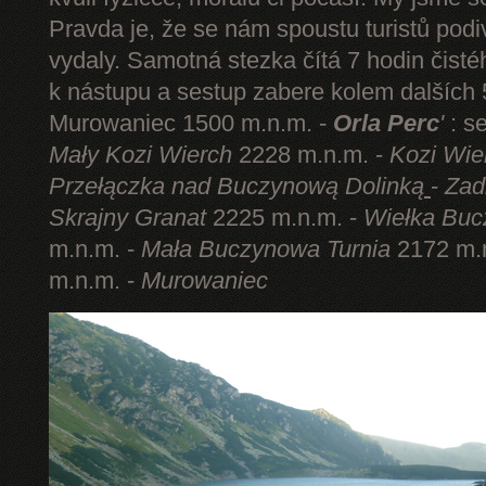
Pravda je, že se nám spoustu turistů podi
vydaly. Samotná stezka čítá 7 hodin čist
k nástupu a sestup zabere kolem dalších 5
Murowaniec 1500 m.n.m. -
Orla Perc
'
: s
Mały Kozi Wierch
2228 m.n.m. -
Kozi Wie
Przełączka nad Buczynową Dolinką
-
Zad
Skrajny Granat
2225 m.n.m. -
Wiełka Buc
m.n.m. -
Mała Buczynowa Turnia
2172 m.
m.n.m. -
Murowaniec