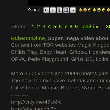
Strana:
1
2
3
4
5
6
7
8
9
další »
...
3
RubenmOime
,
Super, mega video abou
Content from TOR websites Magic Kingdo
Childs Play, Baby Heart, Giftbox, Hoarders
OPVA, Pedo Playground, GirlsHUB, Lolita 
More 3000 videos and 20000 photos girls
The new and exclusive material and compl
Full Siberian Mouse, Bibigon, Syrup, Bura
----------
h**p://citly.me/47kMX
h**p://4ty.me/ibhi7c