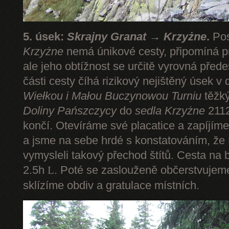
5. úsek:
Skrajny Granat → Krzyżne
.
Pos
Krzyżne
nemá únikové cesty, připomíná pr
ale jeho obtížnost se určitě vyrovná pře
části cesty číhá rizikový nejištěný úsek v 
Wiełkou
i Małou Buczynowou Turniu
těžký
Doliny Pańszczycy
do
sedla Krzyżne
2112
končí. Otevíráme své placatice a zapíjím
a jsme na sebe hrdé s konstatováním, že P
vymysleli takový přechod štítů. Cesta na 
2.5h
. Poté se zaslouženě občerstvuje
L
sklízíme obdiv a gratulace místních.