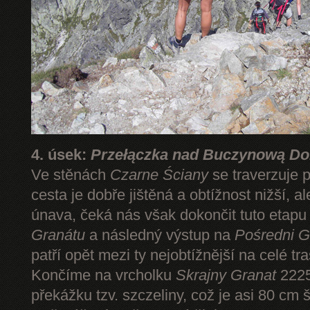
4. úsek:
Przełączka nad Buczynową Dol
Ve stěnách
Czarne Ściany
se traverzuje 
cesta je dobře jištěná a obtížnost nižší, 
únava, čeká nás však dokončit tuto etap
Granátu
a následný výstup na
Pośredni G
patří opět mezi ty nejobtížnější na celé tr
Končíme na vrcholku
Skrajny Granat
2225
překážku tzv. szczeliny, což je asi 80 cm 