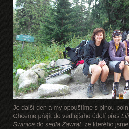
Je další den a my opouštíme s plnou pol
Chceme přejít do vedlejšího údolí přes
Li
Swinica
do
sedla Zawrat
, ze kterého jsm