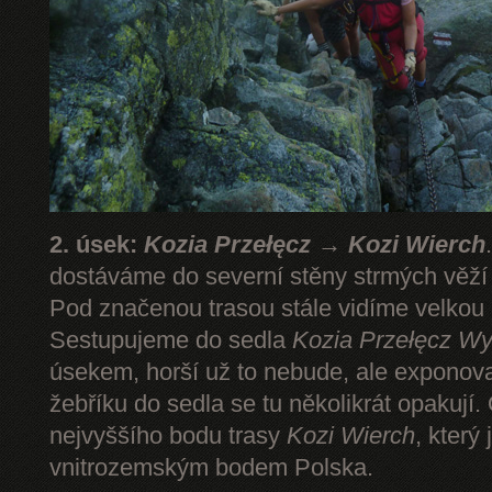
2. úsek:
Kozia Przełęcz → Kozi Wierch
dostáváme do severní stěny strmých věž
Pod značenou trasou stále vidíme velkou
Sestupujeme do sedla
Kozia Przełęcz
Wy
úsekem, horší už to nebude, ale expono
žebříku do sedla se tu několikrát opakují.
nejvyššího bodu trasy
Kozi Wierch
, který
vnitrozemským bodem Polska.