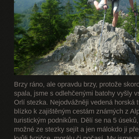
Brzy ráno, ale opravdu brzy, protože skor
spala, jsme s odlehčenými batohy vyšly v
Orlí stezka. Nejodvážněji vedená horská 
blízko k zajištěným cestám známých z Alp 
turistickým podnikům. Dělí se na 5 úseků,
možné ze stezky sejít a jen málokdo ji př
kvůli fyzičce, morálu či počasí. My jsme s