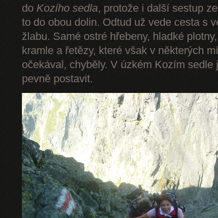
do
Kozího sedla
, protože i další sestup z
to do obou dolin. Odtud už vede cesta s 
žlabu. Samé ostré hřebeny, hladké plotny,
kramle a řetězy, které však v některých mí
očekával, chyběly. V úzkém Kozím sedle 
pevně postavit.