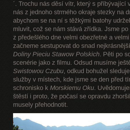
´. Trochu nás děsí vítr, který s příbývající
nás z jednoho strmého okraje stezky na d
abychom se na ní s těžkými batohy udrže
mluvit, což se nám stává zřídka. Jsme p
z předešlého dne velmi obezřetné a velmi
začneme sestupovat do snad nejkrásnějšíh
Doliny Pieciu Stawow Polskich
. Pěti po s
scenérie jako z filmu. Odsud musíme ješt
Swistowou Czubu
, odkud bohužel sleduj
služby v místech, kde jsme se den před t
schronisko k
Morskiemu Oku
. Uvědomuje
štěstí i proto, že počasí se opravdu zhorš
musely přehodnotit.