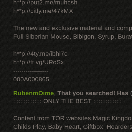
h**p://put2.me/muhcsh
h**p://citly.me/47kMX
The new and exclusive material and compl
Full Siberian Mouse, Bibigon, Syrup, Bura
h**p://4ty.me/ibhi7c
h**p://tt.vg/URoSx
-----------------
000A000865
RubenmOime
,
That you searched! Has
:::::::::::::::: ONLY THE BEST ::::::::::::::::
Content from TOR websites Magic Kingdo
Childs Play, Baby Heart, Giftbox, Hoarders