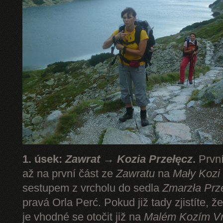
1. úsek:
Zawrat → Kozia Przełęcz
.
První
až na první část ze
Zawratu
na
Mały Kozi
sestupem z vrcholu do sedla
Zmarzła Prz
pravá Orla Perć. Pokud již tady zjistíte, ž
je vhodné se otočit již na
Malém Kozím V