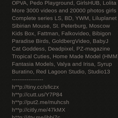
OPVA, Pedo Playground, GirlsHUB, Lolita 
More 3000 videos and 20000 photos girls
Complete series LS, BD, YWM, Liluplanet
Sibirian Mouse, St. Peterburg, Moscow
Kids Box, Fattman, Falkovideo, Bibigon
Paradise Birds, GoldbergVideo, BabyJ
Cat Goddess, Deadpixel, PZ-magazine
Tropical Cuties, Home Made Model (HMM
Fantasia Models, Valya and Irisa, Syrup
Buratino, Red Lagoon Studio, Studio13
-----------------
h**p://tiny.cc/sficzx
h**p://cutt.us/Y7P84
h**p://put2.me/muhcsh
h**p://citly.me/47kMX
h**p://4ty.me/ibhi7c