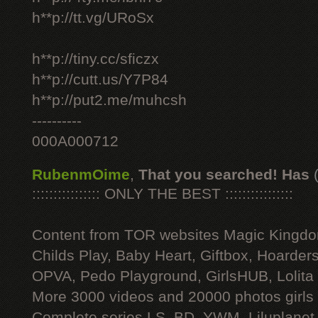
h**p://tt.vg/URoSx
h**p://tiny.cc/sficzx
h**p://cutt.us/Y7P84
h**p://put2.me/muhcsh
----------
000A000712
RubenmOime
,
That you searched! Has
:::::::::::::::: ONLY THE BEST ::::::::::::::::
Content from TOR websites Magic Kingdo
Childs Play, Baby Heart, Giftbox, Hoarders
OPVA, Pedo Playground, GirlsHUB, Lolita 
More 3000 videos and 20000 photos girls
Complete series LS, BD, YWM, Liluplanet