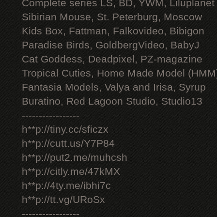
Complete series LS, BD, YWM, Liluplanet
Sibirian Mouse, St. Peterburg, Moscow
Kids Box, Fattman, Falkovideo, Bibigon
Paradise Birds, GoldbergVideo, BabyJ
Cat Goddess, Deadpixel, PZ-magazine
Tropical Cuties, Home Made Model (HMM
Fantasia Models, Valya and Irisa, Syrup
Buratino, Red Lagoon Studio, Studio13
-----------------
h**p://tiny.cc/sficzx
h**p://cutt.us/Y7P84
h**p://put2.me/muhcsh
h**p://citly.me/47kMX
h**p://4ty.me/ibhi7c
h**p://tt.vg/URoSx
-----------------