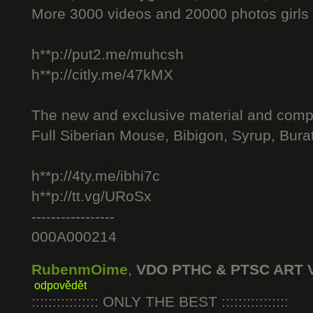
More 3000 videos and 20000 photos girls
h**p://put2.me/muhcsh
h**p://citly.me/47kMX
The new and exclusive material and compl
Full Siberian Mouse, Bibigon, Syrup, Bura
h**p://4ty.me/ibhi7c
h**p://tt.vg/URoSx
-----------------
000A000214
RubenmOime
,
VDO PTHC & PTSC ART 
odpovědět
:::::::::::::::: ONLY THE BEST ::::::::::::::::