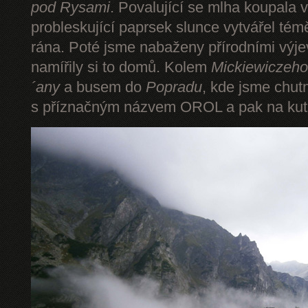
pod Rysami
. Povalující se mlha koupala 
probleskující paprsek slunce vytvářel tém
rána. Poté jsme nabaženy přírodními výje
namířily si to domů. Kolem
Mickiewiczeho
´any
a busem do
Popradu
, kde jsme chut
s příznačným názvem OROL a pak na kut