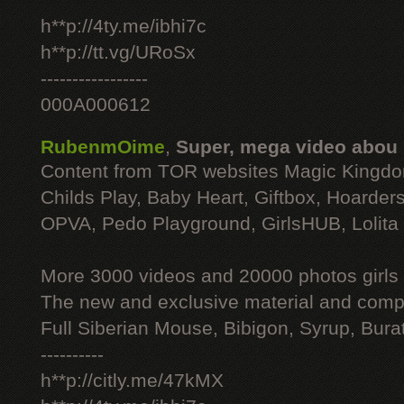
h**p://4ty.me/ibhi7c
h**p://tt.vg/URoSx
-----------------
000A000612
RubenmOime
,
Super, mega video abou
Content from TOR websites Magic Kingdo
Childs Play, Baby Heart, Giftbox, Hoarders
OPVA, Pedo Playground, GirlsHUB, Lolita 
More 3000 videos and 20000 photos girls
The new and exclusive material and compl
Full Siberian Mouse, Bibigon, Syrup, Bura
----------
h**p://citly.me/47kMX