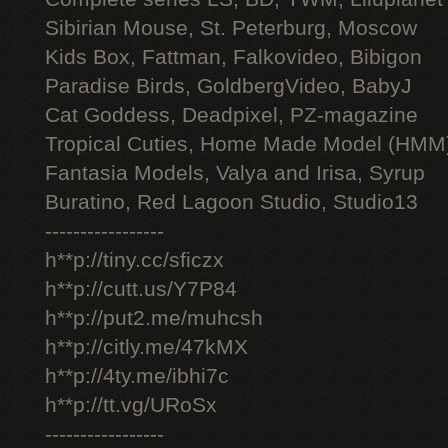
Sibirian Mouse, St. Peterburg, Moscow
Kids Box, Fattman, Falkovideo, Bibigon
Paradise Birds, GoldbergVideo, BabyJ
Cat Goddess, Deadpixel, PZ-magazine
Tropical Cuties, Home Made Model (HMM
Fantasia Models, Valya and Irisa, Syrup
Buratino, Red Lagoon Studio, Studio13
-----------------
h**p://tiny.cc/sficzx
h**p://cutt.us/Y7P84
h**p://put2.me/muhcsh
h**p://citly.me/47kMX
h**p://4ty.me/ibhi7c
h**p://tt.vg/URoSx
-----------------