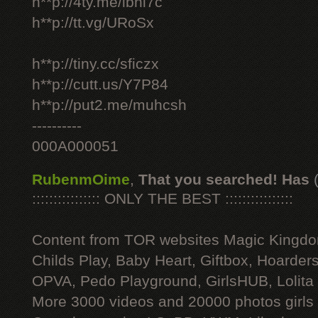
h**p://4ty.me/ibhi7c
h**p://tt.vg/URoSx
h**p://tiny.cc/sficzx
h**p://cutt.us/Y7P84
h**p://put2.me/muhcsh
----------
000A000051
RubenmOime
,
That you searched! Has
:::::::::::::::: ONLY THE BEST ::::::::::::::::
Content from TOR websites Magic Kingdo
Childs Play, Baby Heart, Giftbox, Hoarders
OPVA, Pedo Playground, GirlsHUB, Lolita 
More 3000 videos and 20000 photos girls