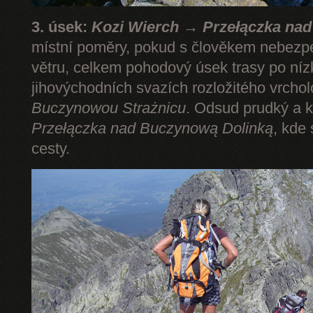
3. úsek:
Kozi Wierch → Przełączka na
místní poměry, pokud s člověkem nebezp
větru, celkem pohodový úsek trasy po níz
jihovýchodních svazích rozložitého vrcho
Buczynowou Strażnicu
. Odsud prudký a k
Przełączka nad Buczynową Dolinką
, kde
cesty.