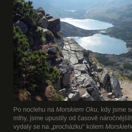
Po noclehu na
Morskiem Oku
, kdy jsme s
mlhy, jsme upustily od časově náročnějš
vydaly se na „procházku" kolem
Morskieh