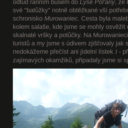
odtud ranním busem do
Lysé Pol'any
, ze
své "batůžky" notně obtěžkané vší potře
schronisko
Murowaniec
. Cesta byla male
kolem salaše, kde jsme se mohly osvěžit
skalnaté vršky a potůčky. Na Murowanieci
turistů a my jsme s údivem zjišťovaly jak 
nedokážeme přečíst ani jídelní lístek
- p
J
zajímavých okamžiků, připadaly jsme si sp