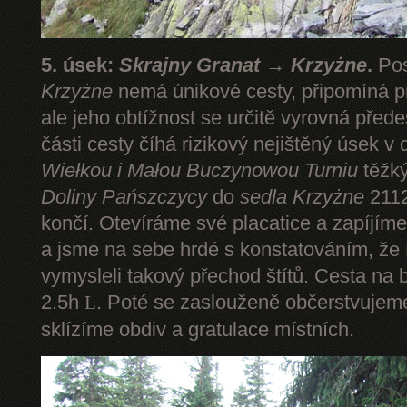
5. úsek:
Skrajny Granat → Krzyżne
.
Pos
Krzyżne
nemá únikové cesty, připomíná pr
ale jeho obtížnost se určitě vyrovná pře
části cesty číhá rizikový nejištěný úsek v 
Wiełkou
i Małou Buczynowou Turniu
těžký
Doliny Pańszczycy
do
sedla Krzyżne
2112
končí. Otevíráme své placatice a zapíjím
a jsme na sebe hrdé s konstatováním, že P
vymysleli takový přechod štítů. Cesta na 
2.5h
. Poté se zaslouženě občerstvuje
L
sklízíme obdiv a gratulace místních.