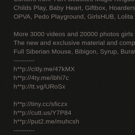
Childs Play, Baby Heart, Giftbox, Hoarders
OPVA, Pedo Playground, GirlsHUB, Lolita 
More 3000 videos and 20000 photos girls
The new and exclusive material and compl
Full Siberian Mouse, Bibigon, Syrup, Bura
----------
h**p://citly.me/47kMX
h**p://4ty.me/ibhi7c
h**p://tt.vg/URoSx
h**p://tiny.cc/sficzx
h**p://cutt.us/Y7P84
h**p://put2.me/muhcsh
----------