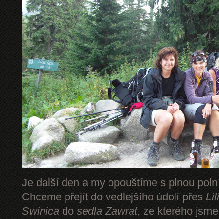
Je další den a my opouštíme s plnou pol
Chceme přejít do vedlejšího údolí přes
Li
Swinica
do
sedla Zawrat
, ze kterého jsm