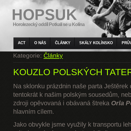
HOPSUK
Horolezecký oddíl Potkali se u Kolína
ACT
O NÁS
ČLÁNKY
SKÁLY KOLÍNSKO
PRŮ
Kategorie:
Články
KOUZLO POLSKÝCH TATE
Na sklonku prázdnin naše parta Ještěrek o
tentokrát k našim polským sousedům, ne
zdroji opěvovaná i obávaná štreka
Orla P
hlavním cílem.
Jako obvykle jsme využily k transportu l