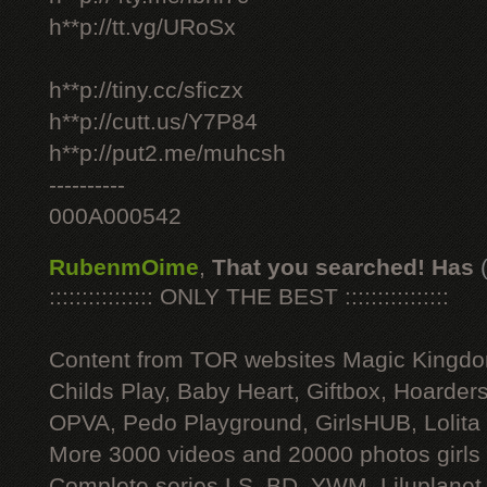
h**p://tt.vg/URoSx
h**p://tiny.cc/sficzx
h**p://cutt.us/Y7P84
h**p://put2.me/muhcsh
----------
000A000542
RubenmOime
,
That you searched! Has
:::::::::::::::: ONLY THE BEST ::::::::::::::::
Content from TOR websites Magic Kingdo
Childs Play, Baby Heart, Giftbox, Hoarders
OPVA, Pedo Playground, GirlsHUB, Lolita 
More 3000 videos and 20000 photos girls
Complete series LS, BD, YWM, Liluplanet