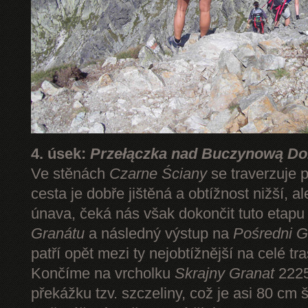
4. úsek:
Przełączka nad Buczynową Dol
Ve stěnách
Czarne Ściany
se traverzuje 
cesta je dobře jištěná a obtížnost nižší, 
únava, čeká nás však dokončit tuto etap
Granátu
a následný výstup na
Pośredni G
patří opět mezi ty nejobtížnější na celé tr
Končíme na vrcholku
Skrajny Granat
2225
překážku tzv. szczeliny, což je asi 80 cm 