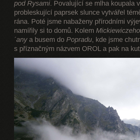
pod Rysami
. Povalující se mlha koupala 
probleskující paprsek slunce vytvářel tém
rána. Poté jsme nabaženy přírodními výje
namířily si to domů. Kolem
Mickiewiczeho
´any
a busem do
Popradu
, kde jsme chut
s příznačným názvem OROL a pak na kut