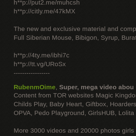
h**p://put2.me/muhcsh
h**p://citly.me/47kMX
The new and exclusive material and compl
Full Siberian Mouse, Bibigon, Syrup, Bura
h**p://4ty.me/ibhi7c
h**p://tt.vg/URoSx
-----------------
RubenmOime
,
Super, mega video abou
Content from TOR websites Magic Kingdo
Childs Play, Baby Heart, Giftbox, Hoarders
OPVA, Pedo Playground, GirlsHUB, Lolita 
More 3000 videos and 20000 photos girls