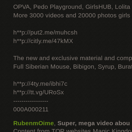
OPVA, Pedo Playground, GirlsHUB, Lolita 
More 3000 videos and 20000 photos girls
h**p://put2.me/muhcsh
h**p://citly.me/47kMX
The new and exclusive material and compl
Full Siberian Mouse, Bibigon, Syrup, Bura
h**p://4ty.me/ibhi7c
h**p://tt.vg/URoSx
-----------------
000A000211
RubenmOime
,
Super, mega video abou
Content from TOR websites Magic Kingdo