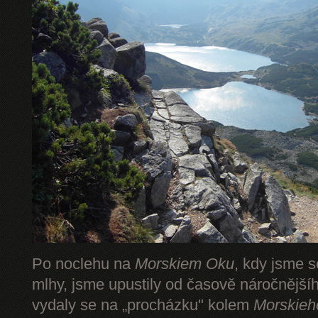
Po noclehu na
Morskiem Oku
, kdy jsme s
mlhy, jsme upustily od časově náročnějš
vydaly se na „procházku" kolem
Morskieh