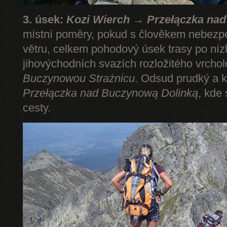
3. úsek:
Kozi Wierch → Przełączka na
místní poměry, pokud s člověkem nebezp
větru, celkem pohodový úsek trasy po níz
jihovýchodních svazích rozložitého vrcho
Buczynowou Strażnicu
. Odsud prudký a k
Przełączka nad Buczynową Dolinką
, kde
cesty.