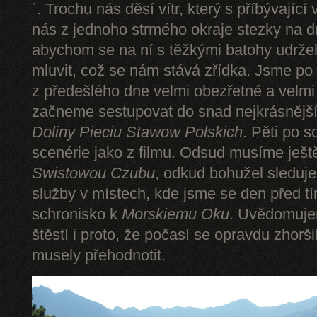
´. Trochu nás děsí vítr, který s příbývající
nás z jednoho strmého okraje stezky na d
abychom se na ní s těžkými batohy udrže
mluvit, což se nám stává zřídka. Jsme p
z předešlého dne velmi obezřetné a velmi
začneme sestupovat do snad nejkrásnějšíh
Doliny Pieciu Stawow Polskich
. Pěti po s
scenérie jako z filmu. Odsud musíme ješt
Swistowou Czubu
, odkud bohužel sleduj
služby v místech, kde jsme se den před t
schronisko k
Morskiemu Oku
. Uvědomuje
štěstí i proto, že počasí se opravdu zhorš
musely přehodnotit.