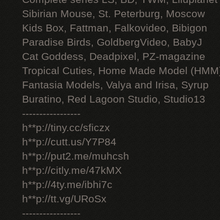
Sibirian Mouse, St. Peterburg, Moscow
Kids Box, Fattman, Falkovideo, Bibigon
Paradise Birds, GoldbergVideo, BabyJ
Cat Goddess, Deadpixel, PZ-magazine
Tropical Cuties, Home Made Model (HMM
Fantasia Models, Valya and Irisa, Syrup
Buratino, Red Lagoon Studio, Studio13
-----------------
h**p://tiny.cc/sficzx
h**p://cutt.us/Y7P84
h**p://put2.me/muhcsh
h**p://citly.me/47kMX
h**p://4ty.me/ibhi7c
h**p://tt.vg/URoSx
-----------------