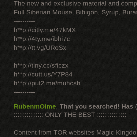
The new and exclusive material and compl
Full Siberian Mouse, Bibigon, Syrup, Bura
----------
h**p://citly.me/47kMX
h**p://4ty.me/ibhi7c
h**p://tt.vg/URoSx
h**p://tiny.cc/sficzx
h**p://cutt.us/Y7P84
h**p://put2.me/muhcsh
----------
RubenmOime
,
That you searched! Has
:::::::::::::::: ONLY THE BEST ::::::::::::::::
Content from TOR websites Magic Kingdo