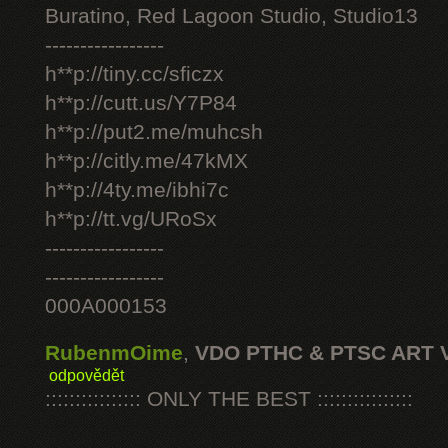
Buratino, Red Lagoon Studio, Studio13
-----------------
h**p://tiny.cc/sficzx
h**p://cutt.us/Y7P84
h**p://put2.me/muhcsh
h**p://citly.me/47kMX
h**p://4ty.me/ibhi7c
h**p://tt.vg/URoSx
-----------------
-----------------
000A000153
RubenmOime
,
VDO PTHC & PTSC ART 
odpovědět
:::::::::::::::: ONLY THE BEST ::::::::::::::::