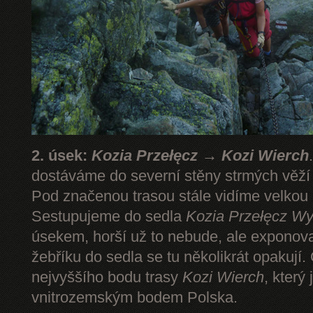
2. úsek:
Kozia Przełęcz → Kozi Wierch
dostáváme do severní stěny strmých věž
Pod značenou trasou stále vidíme velkou
Sestupujeme do sedla
Kozia Przełęcz
Wy
úsekem, horší už to nebude, ale expono
žebříku do sedla se tu několikrát opakují.
nejvyššího bodu trasy
Kozi Wierch
, který
vnitrozemským bodem Polska.