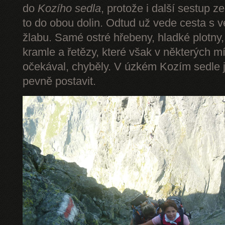
do
Kozího sedla
, protože i další sestup z
to do obou dolin. Odtud už vede cesta s 
žlabu. Samé ostré hřebeny, hladké plotny,
kramle a řetězy, které však v některých mí
očekával, chyběly. V úzkém Kozím sedle 
pevně postavit.