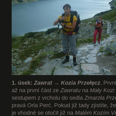
1. úsek:
Zawrat → Kozia Przełęcz
.
První
až na první část ze
Zawratu
na
Mały Kozi
sestupem z vrcholu do sedla
Zmarzła Prz
pravá Orla Perć. Pokud již tady zjistíte, ž
je vhodné se otočit již na
Malém Kozím V