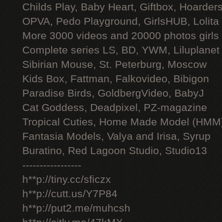
Childs Play, Baby Heart, Giftbox, Hoarders
OPVA, Pedo Playground, GirlsHUB, Lolita 
More 3000 videos and 20000 photos girls
Complete series LS, BD, YWM, Liluplanet
Sibirian Mouse, St. Peterburg, Moscow
Kids Box, Fattman, Falkovideo, Bibigon
Paradise Birds, GoldbergVideo, BabyJ
Cat Goddess, Deadpixel, PZ-magazine
Tropical Cuties, Home Made Model (HMM
Fantasia Models, Valya and Irisa, Syrup
Buratino, Red Lagoon Studio, Studio13
-----------------
h**p://tiny.cc/sficzx
h**p://cutt.us/Y7P84
h**p://put2.me/muhcsh