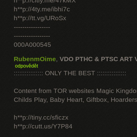
h**p://citly.me/47kMX
h**p://4ty.me/ibhi7c
h**p://tt.vg/URoSx
-----------------
-----------------
000A000545
RubenmOime
,
VDO PTHC & PTSC ART 
odpovědět
:::::::::::::::: ONLY THE BEST ::::::::::::::::
Content from TOR websites Magic Kingdo
Childs Play, Baby Heart, Giftbox, Hoarders
h**p://tiny.cc/sficzx
h**p://cutt.us/Y7P84