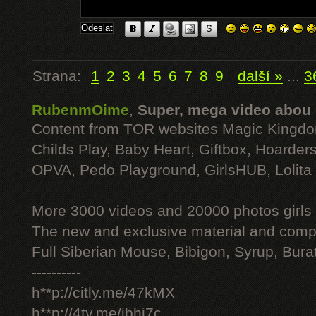
Strana:
1
2
3
4
5
6
7
8
9
další »
...
3
RubenmOime
,
Super, mega video abou
Content from TOR websites Magic Kingdo
Childs Play, Baby Heart, Giftbox, Hoarders
OPVA, Pedo Playground, GirlsHUB, Lolita 
More 3000 videos and 20000 photos girls
The new and exclusive material and compl
Full Siberian Mouse, Bibigon, Syrup, Bura
----------
h**p://citly.me/47kMX
h**p://4ty.me/ibhi7c