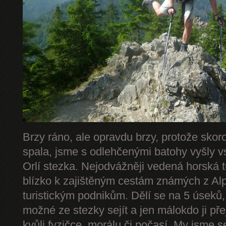
Brzy ráno, ale opravdu brzy, protože skor
spala, jsme s odlehčenými batohy vyšly v
Orlí stezka. Nejodvážněji vedená horská 
blízko k zajištěným cestám známých z Alp 
turistickým podnikům. Dělí se na 5 úseků,
možné ze stezky sejít a jen málokdo ji př
kvůli fyzičce, morálu či počasí. My jsme s