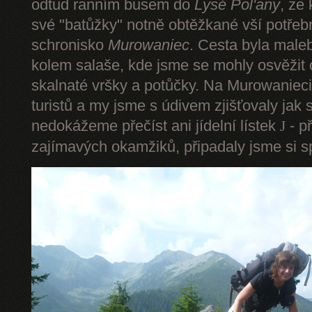
odtud ranním busem do
Lysé Pol'any
, ze
své "batůžky" notně obtěžkané vší potře
schronisko
Murowaniec
. Cesta byla male
kolem salaše, kde jsme se mohly osvěžit
skalnaté vršky a potůčky. Na Murowanieci
turistů a my jsme s údivem zjišťovaly jak 
nedokážeme přečíst ani jídelní lístek
- p
J
zajímavých okamžiků, připadaly jsme si sp