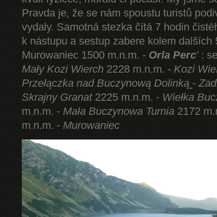
Pravda je, že se nám spoustu turistů podi
vydaly. Samotná stezka čítá 7 hodin čist
k nástupu a sestup zabere kolem dalších 5
Murowaniec 1500 m.n.m. -
Orla Perc
'
: s
Mały Kozi Wierch
2228 m.n.m. -
Kozi Wie
Przełączka nad Buczynową Dolinką
-
Zad
Skrajny Granat
2225 m.n.m. -
Wiełka Buc
m.n.m. -
Mała Buczynowa Turnia
2172 m.
m.n.m. -
Murowaniec