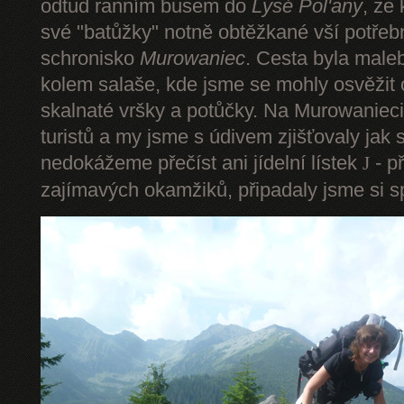
odtud ranním busem do
Lysé Pol'any
, ze
své "batůžky" notně obtěžkané vší potře
schronisko
Murowaniec
. Cesta byla male
kolem salaše, kde jsme se mohly osvěžit
skalnaté vršky a potůčky. Na Murowanieci
turistů a my jsme s údivem zjišťovaly jak 
nedokážeme přečíst ani jídelní lístek
- p
J
zajímavých okamžiků, připadaly jsme si sp