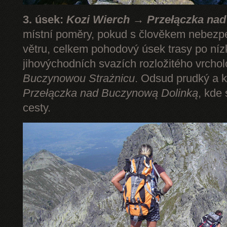
3. úsek:
Kozi Wierch → Przełączka na
místní poměry, pokud s člověkem nebezp
větru, celkem pohodový úsek trasy po níz
jihovýchodních svazích rozložitého vrcho
Buczynowou Strażnicu
. Odsud prudký a k
Przełączka nad Buczynową Dolinką
, kde
cesty.