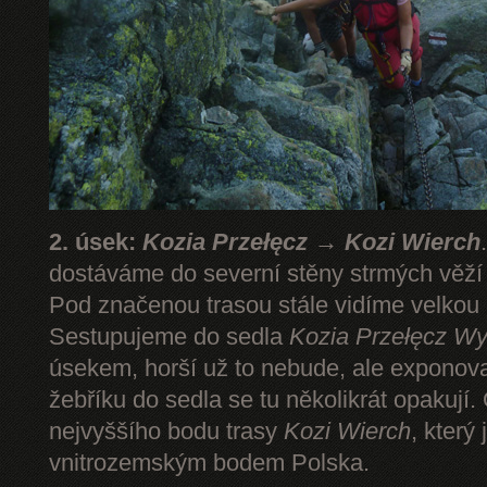
2. úsek:
Kozia Przełęcz → Kozi Wierch
dostáváme do severní stěny strmých věž
Pod značenou trasou stále vidíme velkou
Sestupujeme do sedla
Kozia Przełęcz
Wy
úsekem, horší už to nebude, ale expono
žebříku do sedla se tu několikrát opakují.
nejvyššího bodu trasy
Kozi Wierch
, který
vnitrozemským bodem Polska.