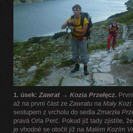
1. úsek:
Zawrat → Kozia Przełęcz
.
První
až na první část ze
Zawratu
na
Mały Kozi
sestupem z vrcholu do sedla
Zmarzła Prz
pravá Orla Perć. Pokud již tady zjistíte, ž
je vhodné se otočit již na
Malém Kozím V