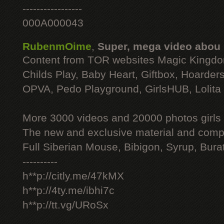
-----------------
000A000043
RubenmOime
,
Super, mega video abou
Content from TOR websites Magic Kingdo
Childs Play, Baby Heart, Giftbox, Hoarders
OPVA, Pedo Playground, GirlsHUB, Lolita 
More 3000 videos and 20000 photos girls
The new and exclusive material and compl
Full Siberian Mouse, Bibigon, Syrup, Bura
----------
h**p://citly.me/47kMX
h**p://4ty.me/ibhi7c
h**p://tt.vg/URoSx