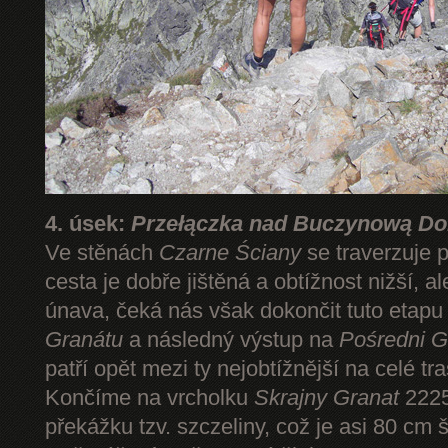
4. úsek:
Przełączka nad Buczynową Dol
Ve stěnách
Czarne Ściany
se traverzuje 
cesta je dobře jištěná a obtížnost nižší, 
únava, čeká nás však dokončit tuto etap
Granátu
a následný výstup na
Pośredni G
patří opět mezi ty nejobtížnější na celé tr
Končíme na vrcholku
Skrajny Granat
2225
překážku tzv. szczeliny, což je asi 80 cm 