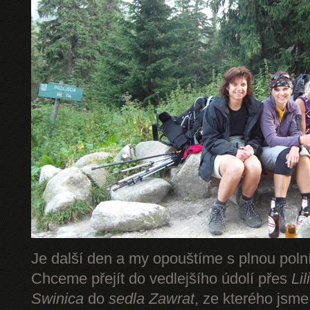
Je další den a my opouštíme s plnou pol
Chceme přejít do vedlejšího údolí přes
Li
Swinica
do
sedla Zawrat
, ze kterého jsm