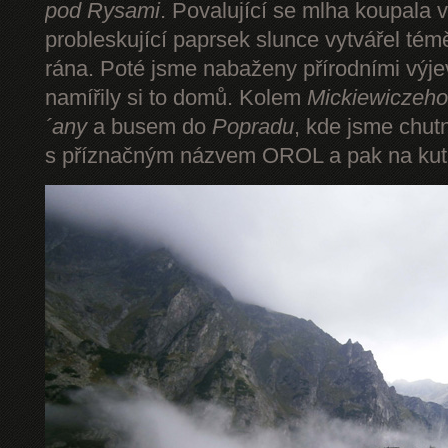
pod Rysami
. Povalující se mlha koupala 
probleskující paprsek slunce vytvářel tém
rána. Poté jsme nabaženy přírodními výje
namířily si to domů. Kolem
Mickiewiczeho
´any
a busem do
Popradu
, kde jsme chut
s příznačným názvem OROL a pak na kut