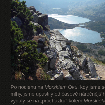
Po noclehu na
Morskiem Oku
, kdy jsme s
mlhy, jsme upustily od časově náročnějš
vydaly se na „procházku" kolem
Morskieh