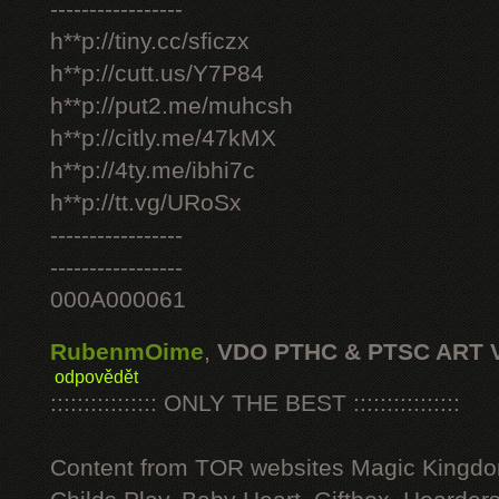
-----------------
h**p://tiny.cc/sficzx
h**p://cutt.us/Y7P84
h**p://put2.me/muhcsh
h**p://citly.me/47kMX
h**p://4ty.me/ibhi7c
h**p://tt.vg/URoSx
-----------------
-----------------
000A000061
RubenmOime
,
VDO PTHC & PTSC ART 
odpovědět
:::::::::::::::: ONLY THE BEST ::::::::::::::::
Content from TOR websites Magic Kingdo