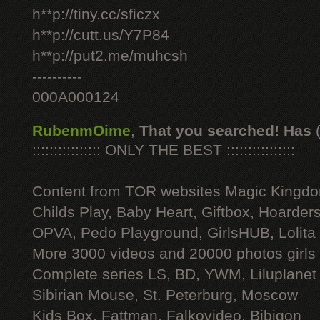
h**p://tiny.cc/sficzx
h**p://cutt.us/Y7P84
h**p://put2.me/muhcsh
----------
000A000124
RubenmOime
,
That you searched! Has
:::::::::::::::: ONLY THE BEST ::::::::::::::::
Content from TOR websites Magic Kingdo
Childs Play, Baby Heart, Giftbox, Hoarders
OPVA, Pedo Playground, GirlsHUB, Lolita 
More 3000 videos and 20000 photos girls
Complete series LS, BD, YWM, Liluplanet
Sibirian Mouse, St. Peterburg, Moscow
Kids Box, Fattman, Falkovideo, Bibigon