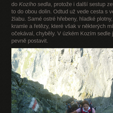
do
Kozího sedla
, protože i další sestup z
to do obou dolin. Odtud už vede cesta s 
žlabu. Samé ostré hřebeny, hladké plotny,
kramle a řetězy, které však v některých mí
očekával, chyběly. V úzkém Kozím sedle 
pevně postavit.