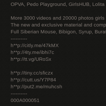
OPVA, Pedo Playground, GirlsHUB, Lolita 
More 3000 videos and 20000 photos girls
The new and exclusive material and compl
Full Siberian Mouse, Bibigon, Syrup, Bura
----------
h**p://citly.me/47kMX
h**p://4ty.me/ibhi7c
h**p://tt.vg/URoSx
h**p://tiny.cc/sficzx
h**p://cutt.us/Y7P84
h**p://put2.me/muhcsh
----------
000A000051