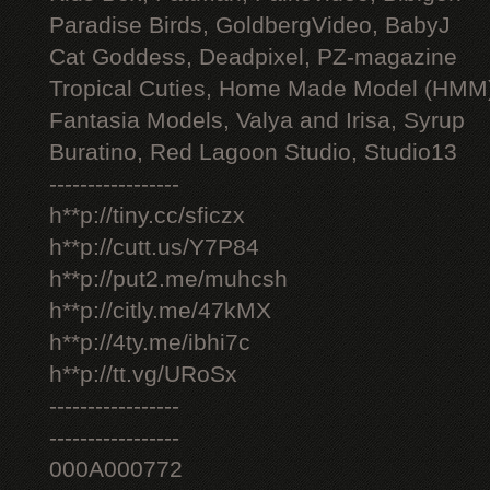
Paradise Birds, GoldbergVideo, BabyJ
Cat Goddess, Deadpixel, PZ-magazine
Tropical Cuties, Home Made Model (HMM
Fantasia Models, Valya and Irisa, Syrup
Buratino, Red Lagoon Studio, Studio13
-----------------
h**p://tiny.cc/sficzx
h**p://cutt.us/Y7P84
h**p://put2.me/muhcsh
h**p://citly.me/47kMX
h**p://4ty.me/ibhi7c
h**p://tt.vg/URoSx
-----------------
-----------------
000A000772