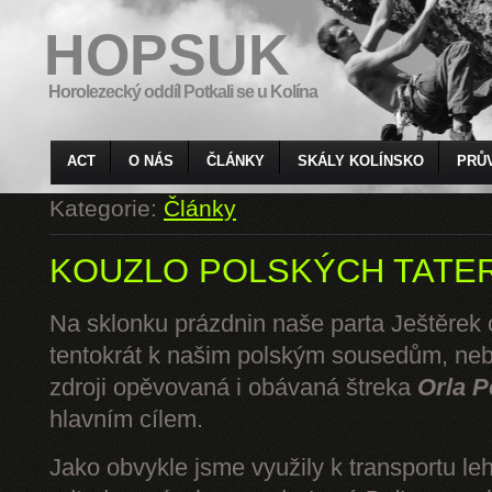
HOPSUK
Horolezecký oddíl Potkali se u Kolína
ACT
O NÁS
ČLÁNKY
SKÁLY KOLÍNSKO
PRŮ
Kategorie:
Články
KOUZLO POLSKÝCH TATE
Na sklonku prázdnin naše parta Ještěrek o
tentokrát k našim polským sousedům, ne
zdroji opěvovaná i obávaná štreka
Orla P
hlavním cílem.
Jako obvykle jsme využily k transportu l