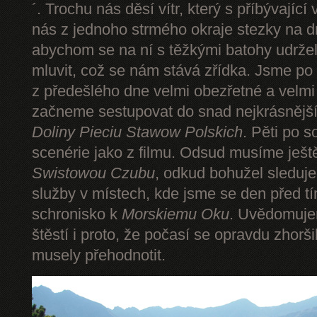
´. Trochu nás děsí vítr, který s příbývající
nás z jednoho strmého okraje stezky na d
abychom se na ní s těžkými batohy udrže
mluvit, což se nám stává zřídka. Jsme p
z předešlého dne velmi obezřetné a velmi
začneme sestupovat do snad nejkrásnějšíh
Doliny Pieciu Stawow Polskich
. Pěti po s
scenérie jako z filmu. Odsud musíme ješt
Swistowou Czubu
, odkud bohužel sleduj
služby v místech, kde jsme se den před t
schronisko k
Morskiemu Oku
. Uvědomuje
štěstí i proto, že počasí se opravdu zhorš
musely přehodnotit.