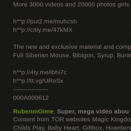
More 3000 videos and 20000 photos girls
h**p://put2.me/muhcsh
h**p://citly.me/47kMX
The new and exclusive material and compl
Full Siberian Mouse, Bibigon, Syrup, Bura
h**p://4ty.me/ibhi7c
h**p://tt.vg/URoSx
-----------------
000A000612
RubenmOime
,
Super, mega video abou
Content from TOR websites Magic Kingdo
Childs Play, Baby Heart, Giftbox, Hoarders