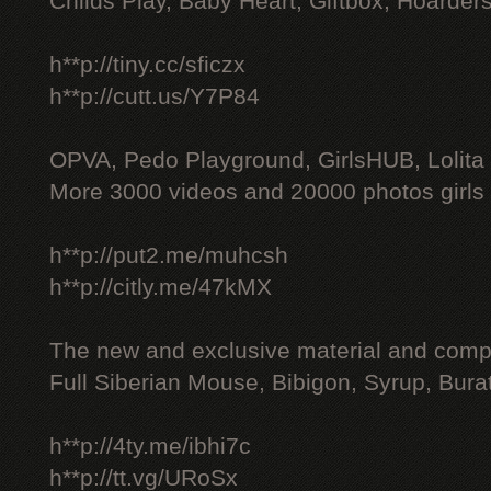
Childs Play, Baby Heart, Giftbox, Hoarders
h**p://tiny.cc/sficzx
h**p://cutt.us/Y7P84
OPVA, Pedo Playground, GirlsHUB, Lolita 
More 3000 videos and 20000 photos girls
h**p://put2.me/muhcsh
h**p://citly.me/47kMX
The new and exclusive material and compl
Full Siberian Mouse, Bibigon, Syrup, Bura
h**p://4ty.me/ibhi7c
h**p://tt.vg/URoSx