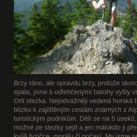
Brzy ráno, ale opravdu brzy, protože skor
spala, jsme s odlehčenými batohy vyšly v
Orlí stezka. Nejodvážněji vedená horská 
blízko k zajištěným cestám známých z Alp 
turistickým podnikům. Dělí se na 5 úseků,
možné ze stezky sejít a jen málokdo ji př
kvůli fyzičce, morálu či počasí. My jsme s