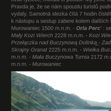
Pravda je, že se nám spoustu turistů podi
vydaly. Samotná stezka čítá 7 hodin čist
k nástupu a sestup zabere kolem dalších 5
Murowaniec 1500 m.n.m. -
Orla Perc
'
: s
Mały Kozi Wierch
2228 m.n.m. -
Kozi Wie
Przełączka nad Buczynową Dolinką
-
Zad
Skrajny Granat
2225 m.n.m. -
Wiełka Buc
m.n.m. -
Mała Buczynowa Turnia
2172 m.
m.n.m. -
Murowaniec