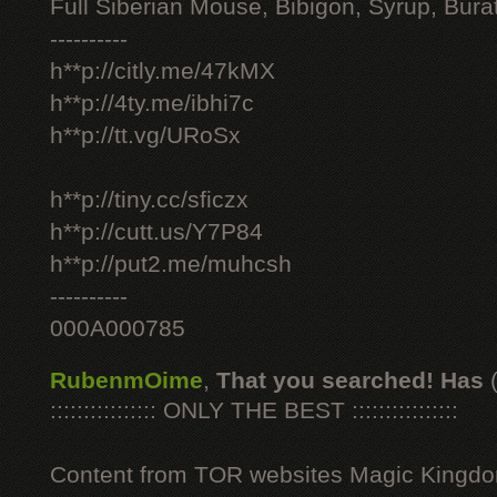
Full Siberian Mouse, Bibigon, Syrup, Bura
----------
h**p://citly.me/47kMX
h**p://4ty.me/ibhi7c
h**p://tt.vg/URoSx
h**p://tiny.cc/sficzx
h**p://cutt.us/Y7P84
h**p://put2.me/muhcsh
----------
000A000785
RubenmOime
,
That you searched! Has
:::::::::::::::: ONLY THE BEST ::::::::::::::::
Content from TOR websites Magic Kingdo