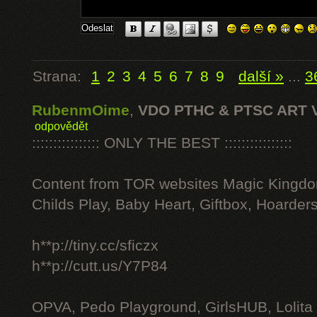
Strana:
1
2
3
4
5
6
7
8
9
další »
...
3
RubenmOime
,
VDO PTHC & PTSC ART 
odpovědět
:::::::::::::::: ONLY THE BEST ::::::::::::::::
Content from TOR websites Magic Kingdo
Childs Play, Baby Heart, Giftbox, Hoarders
h**p://tiny.cc/sficzx
h**p://cutt.us/Y7P84
OPVA, Pedo Playground, GirlsHUB, Lolita 