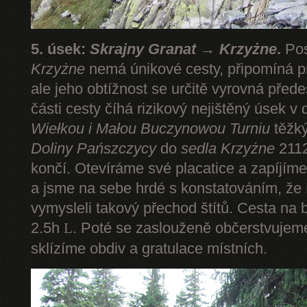
5. úsek:
Skrajny Granat → Krzyżne
.
Pos
Krzyżne
nemá únikové cesty, připomíná pr
ale jeho obtížnost se určitě vyrovná pře
části cesty číhá rizikový nejištěný úsek v 
Wiełkou
i Małou Buczynowou Turniu
těžký
Doliny Pańszczycy
do
sedla Krzyżne
2112
končí. Otevíráme své placatice a zapíjím
a jsme na sebe hrdé s konstatováním, že P
vymysleli takový přechod štítů. Cesta na 
2.5h
. Poté se zaslouženě občerstvuje
L
sklízíme obdiv a gratulace místních.