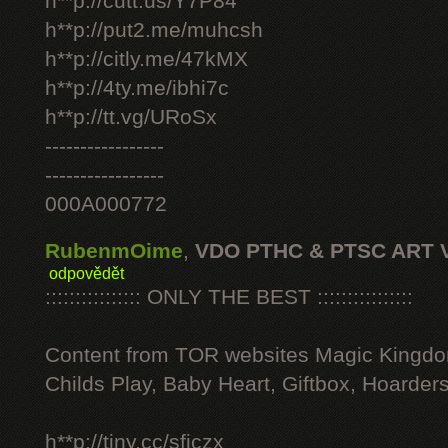
h**p://cutt.us/Y7P84
h**p://put2.me/muhcsh
h**p://citly.me/47kMX
h**p://4ty.me/ibhi7c
h**p://tt.vg/URoSx
-----------------
-----------------
000A000772
RubenmOime
,
VDO PTHC & PTSC ART 
odpovědět
:::::::::::::::: ONLY THE BEST ::::::::::::::::
Content from TOR websites Magic Kingdo
Childs Play, Baby Heart, Giftbox, Hoarders
h**p://tiny.cc/sficzx