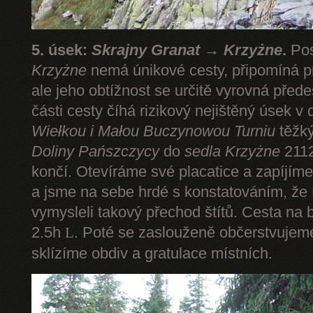
5. úsek:
Skrajny Granat → Krzyżne
.
Pos
Krzyżne
nemá únikové cesty, připomíná pr
ale jeho obtížnost se určitě vyrovná pře
části cesty číhá rizikový nejištěný úsek v 
Wiełkou
i Małou Buczynowou Turniu
těžký
Doliny Pańszczycy
do
sedla Krzyżne
2112
končí. Otevíráme své placatice a zapíjím
a jsme na sebe hrdé s konstatováním, že P
vymysleli takový přechod štítů. Cesta na 
2.5h
. Poté se zaslouženě občerstvuje
L
sklízíme obdiv a gratulace místních.