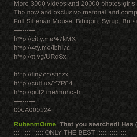
More 3000 videos and 20000 photos girls
The new and exclusive material and compl
Full Siberian Mouse, Bibigon, Syrup, Bura
----------
h**p://citly.me/47kMX
h**p://4ty.me/ibhi7c
h**p://tt.vg/URoSx
h**p://tiny.cc/sficzx
h**p://cutt.us/Y7P84
h**p://put2.me/muhcsh
----------
000A000124
RubenmOime
,
That you searched! Has
:::::::::::::::: ONLY THE BEST ::::::::::::::::