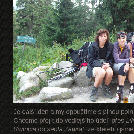
Je další den a my opouštíme s plnou pol
Chceme přejít do vedlejšího údolí přes
Li
Swinica
do
sedla Zawrat
, ze kterého jsm