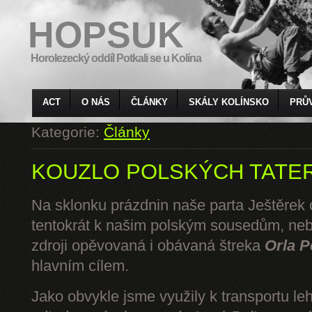
HOPSUK
Horolezecký oddíl Potkali se u Kolína
ACT
O NÁS
ČLÁNKY
SKÁLY KOLÍNSKO
PRŮ
Kategorie:
Články
KOUZLO POLSKÝCH TATE
Na sklonku prázdnin naše parta Ještěrek o
tentokrát k našim polským sousedům, ne
zdroji opěvovaná i obávaná štreka
Orla P
hlavním cílem.
Jako obvykle jsme využily k transportu l