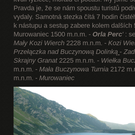
Pravda je, že se nám spoustu turistů podi
vydaly. Samotná stezka čítá 7 hodin čist
k nástupu a sestup zabere kolem dalších 5
Murowaniec 1500 m.n.m. -
Orla Perc
'
: s
Mały Kozi Wierch
2228 m.n.m. -
Kozi Wie
Przełączka nad Buczynową Dolinką
-
Zad
Skrajny Granat
2225 m.n.m. -
Wiełka Buc
m.n.m. -
Mała Buczynowa Turnia
2172 m.
m.n.m. -
Murowaniec