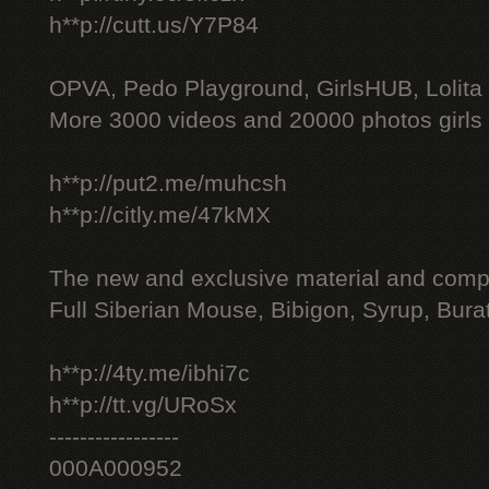
h**p://cutt.us/Y7P84
OPVA, Pedo Playground, GirlsHUB, Lolita 
More 3000 videos and 20000 photos girls
h**p://put2.me/muhcsh
h**p://citly.me/47kMX
The new and exclusive material and compl
Full Siberian Mouse, Bibigon, Syrup, Bura
h**p://4ty.me/ibhi7c
h**p://tt.vg/URoSx
-----------------
000A000952