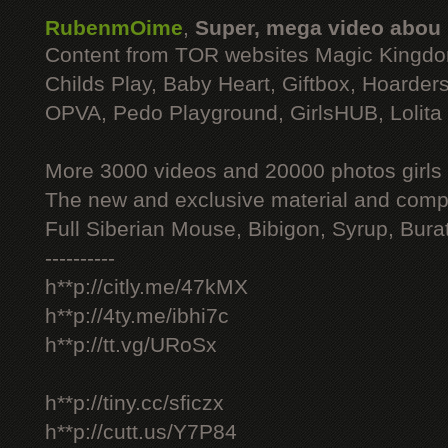
RubenmOime
,
Super, mega video abou
Content from TOR websites Magic Kingdo
Childs Play, Baby Heart, Giftbox, Hoarders
OPVA, Pedo Playground, GirlsHUB, Lolita 
More 3000 videos and 20000 photos girls
The new and exclusive material and compl
Full Siberian Mouse, Bibigon, Syrup, Bura
----------
h**p://citly.me/47kMX
h**p://4ty.me/ibhi7c
h**p://tt.vg/URoSx
h**p://tiny.cc/sficzx
h**p://cutt.us/Y7P84