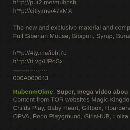
h**p://put2.me/muhcsh
h**p://citly.me/47kMX
The new and exclusive material and compl
Full Siberian Mouse, Bibigon, Syrup, Bura
h**p://4ty.me/ibhi7c
h**p://tt.vg/URoSx
-----------------
000A000043
RubenmOime
,
Super, mega video abou
Content from TOR websites Magic Kingdo
Childs Play, Baby Heart, Giftbox, Hoarders
OPVA, Pedo Playground, GirlsHUB, Lolita 