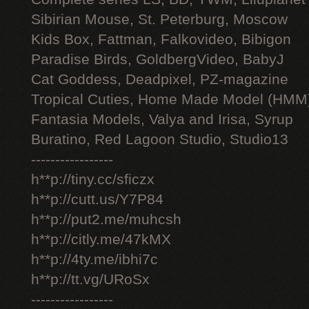
Sibirian Mouse, St. Peterburg, Moscow
Kids Box, Fattman, Falkovideo, Bibigon
Paradise Birds, GoldbergVideo, BabyJ
Cat Goddess, Deadpixel, PZ-magazine
Tropical Cuties, Home Made Model (HMM
Fantasia Models, Valya and Irisa, Syrup
Buratino, Red Lagoon Studio, Studio13
-----------------
h**p://tiny.cc/sficzx
h**p://cutt.us/Y7P84
h**p://put2.me/muhcsh
h**p://citly.me/47kMX
h**p://4ty.me/ibhi7c
h**p://tt.vg/URoSx
-----------------