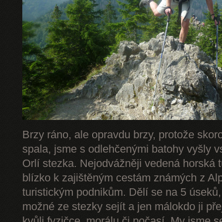
Brzy ráno, ale opravdu brzy, protože skor
spala, jsme s odlehčenými batohy vyšly v
Orlí stezka. Nejodvážněji vedená horská 
blízko k zajištěným cestám známých z Alp 
turistickým podnikům. Dělí se na 5 úseků,
možné ze stezky sejít a jen málokdo ji př
kvůli fyzičce, morálu či počasí. My jsme s