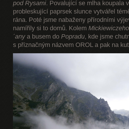
pod Rysami
. Povalující se mlha koupala 
probleskující paprsek slunce vytvářel tém
rána. Poté jsme nabaženy přírodními výje
namířily si to domů. Kolem
Mickiewiczeho
´any
a busem do
Popradu
, kde jsme chut
s příznačným názvem OROL a pak na kut