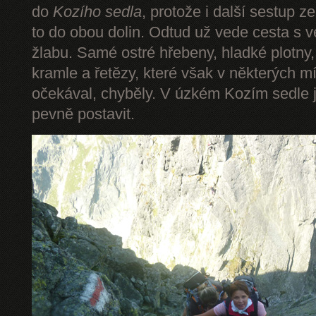
do
Kozího sedla
, protože i další sestup z
to do obou dolin. Odtud už vede cesta s 
žlabu. Samé ostré hřebeny, hladké plotny,
kramle a řetězy, které však v některých mí
očekával, chyběly. V úzkém Kozím sedle 
pevně postavit.