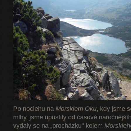
Po noclehu na
Morskiem Oku
, kdy jsme s
mlhy, jsme upustily od časově náročnějš
vydaly se na „procházku" kolem
Morskieh