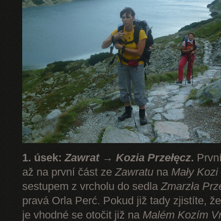
1. úsek:
Zawrat → Kozia Przełęcz
.
První
až na první část ze
Zawratu
na
Mały Kozi
sestupem z vrcholu do sedla
Zmarzła Prz
pravá Orla Perć. Pokud již tady zjistíte, ž
je vhodné se otočit již na
Malém Kozím V