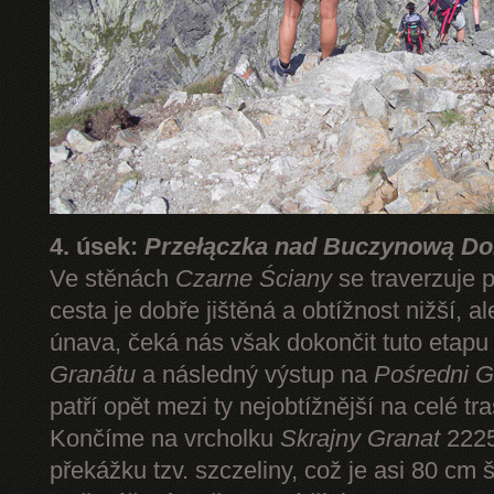
4. úsek:
Przełączka nad Buczynową Dol
Ve stěnách
Czarne Ściany
se traverzuje 
cesta je dobře jištěná a obtížnost nižší, 
únava, čeká nás však dokončit tuto etap
Granátu
a následný výstup na
Pośredni G
patří opět mezi ty nejobtížnější na celé tr
Končíme na vrcholku
Skrajny Granat
2225
překážku tzv. szczeliny, což je asi 80 cm 