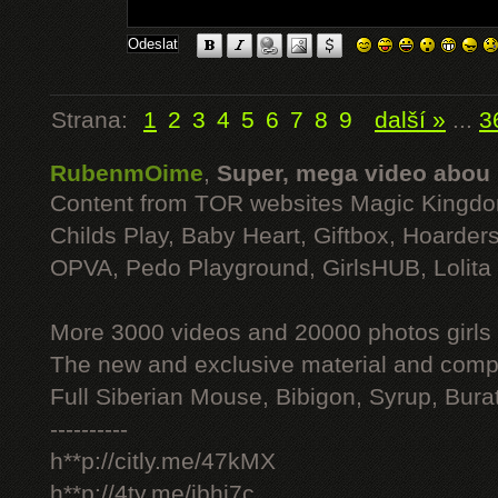
Strana:
1
2
3
4
5
6
7
8
9
další »
...
3
RubenmOime
,
Super, mega video abou
Content from TOR websites Magic Kingdo
Childs Play, Baby Heart, Giftbox, Hoarders
OPVA, Pedo Playground, GirlsHUB, Lolita 
More 3000 videos and 20000 photos girls
The new and exclusive material and compl
Full Siberian Mouse, Bibigon, Syrup, Bura
----------
h**p://citly.me/47kMX
h**p://4ty.me/ibhi7c