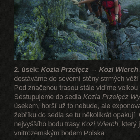
2. úsek:
Kozia Przełęcz → Kozi Wierch
dostáváme do severní stěny strmých věž
Pod značenou trasou stále vidíme velkou
Sestupujeme do sedla
Kozia Przełęcz
Wy
úsekem, horší už to nebude, ale expono
žebříku do sedla se tu několikrát opakují.
nejvyššího bodu trasy
Kozi Wierch
, který
vnitrozemským bodem Polska.