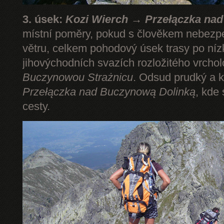
3. úsek:
Kozi Wierch → Przełączka na
místní poměry, pokud s člověkem nebezp
větru, celkem pohodový úsek trasy po níz
jihovýchodních svazích rozložitého vrcho
Buczynowou Strażnicu
. Odsud prudký a k
Przełączka nad Buczynową Dolinką
, kde
cesty.