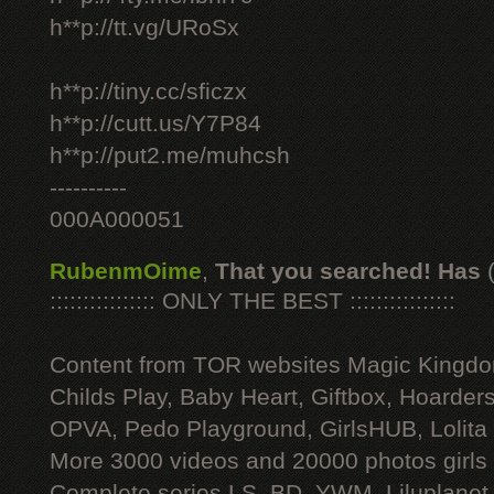
h**p://tt.vg/URoSx
h**p://tiny.cc/sficzx
h**p://cutt.us/Y7P84
h**p://put2.me/muhcsh
----------
000A000051
RubenmOime
,
That you searched! Has
:::::::::::::::: ONLY THE BEST ::::::::::::::::
Content from TOR websites Magic Kingdo
Childs Play, Baby Heart, Giftbox, Hoarders
OPVA, Pedo Playground, GirlsHUB, Lolita 
More 3000 videos and 20000 photos girls
Complete series LS, BD, YWM, Liluplanet