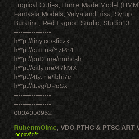
Tropical Cuties, Home Made Model (HMM
Fantasia Models, Valya and Irisa, Syrup
Buratino, Red Lagoon Studio, Studio13
-----------------
h**p://tiny.cc/sficzx
h**p://cutt.us/Y7P84
h**p://put2.me/muhcsh
h**p://citly.me/47kMX
h**p://4ty.me/ibhi7c
h**p://tt.vg/URoSx
-----------------
-----------------
000A000952
RubenmOime
,
VDO PTHC & PTSC ART 
odpovědět