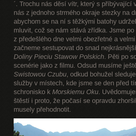
´. Trochu nás děsí vítr, který s příbývající
nás z jednoho strmého okraje stezky na d
abychom se na ní s těžkými batohy udrže
mluvit, což se nám stává zřídka. Jsme p
z předešlého dne velmi obezřetné a velmi
začneme sestupovat do snad nejkrásnějšíh
Doliny Pieciu Stawow Polskich
. Pěti po s
scenérie jako z filmu. Odsud musíme ješt
Swistowou Czubu
, odkud bohužel sleduj
služby v místech, kde jsme se den před t
schronisko k
Morskiemu Oku
. Uvědomuje
štěstí i proto, že počasí se opravdu zhorš
musely přehodnotit.