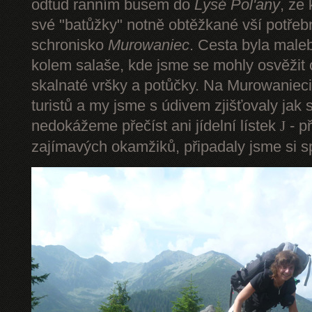
odtud ranním busem do
Lysé Pol'any
, ze
své "batůžky" notně obtěžkané vší potře
schronisko
Murowaniec
. Cesta byla male
kolem salaše, kde jsme se mohly osvěžit
skalnaté vršky a potůčky. Na Murowanieci
turistů a my jsme s údivem zjišťovaly jak 
nedokážeme přečíst ani jídelní lístek
- p
J
zajímavých okamžiků, připadaly jsme si sp