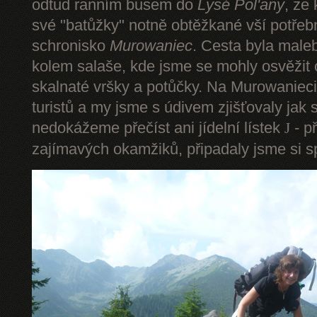
odtud ranním busem do
Lysé Pol'any
, ze
své "batůžky" notně obtěžkané vší potře
schronisko
Murowaniec
. Cesta byla male
kolem salaše, kde jsme se mohly osvěžit
skalnaté vršky a potůčky. Na Murowanieci
turistů a my jsme s údivem zjišťovaly jak 
nedokážeme přečíst ani jídelní lístek
- p
J
zajímavých okamžiků, připadaly jsme si sp