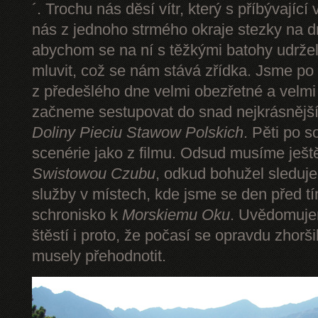
´. Trochu nás děsí vítr, který s příbývající
nás z jednoho strmého okraje stezky na d
abychom se na ní s těžkými batohy udrže
mluvit, což se nám stává zřídka. Jsme p
z předešlého dne velmi obezřetné a velmi
začneme sestupovat do snad nejkrásnějšíh
Doliny Pieciu Stawow Polskich
. Pěti po s
scenérie jako z filmu. Odsud musíme ješt
Swistowou Czubu
, odkud bohužel sleduj
služby v místech, kde jsme se den před t
schronisko k
Morskiemu Oku
. Uvědomuje
štěstí i proto, že počasí se opravdu zhorš
musely přehodnotit.