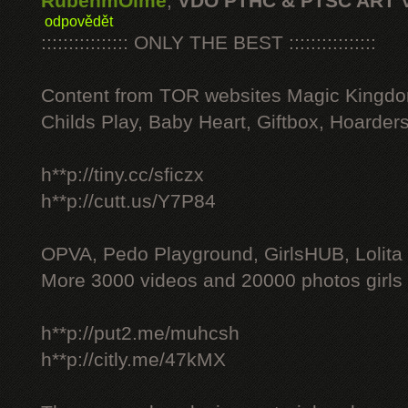
RubenmOime
,
VDO PTHC & PTSC ART 
odpovědět
:::::::::::::::: ONLY THE BEST ::::::::::::::::
Content from TOR websites Magic Kingdo
Childs Play, Baby Heart, Giftbox, Hoarders
h**p://tiny.cc/sficzx
h**p://cutt.us/Y7P84
OPVA, Pedo Playground, GirlsHUB, Lolita 
More 3000 videos and 20000 photos girls
h**p://put2.me/muhcsh
h**p://citly.me/47kMX