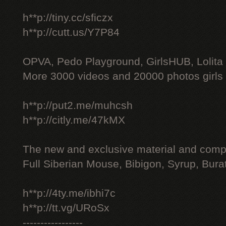
h**p://tiny.cc/sficzx
h**p://cutt.us/Y7P84
OPVA, Pedo Playground, GirlsHUB, Lolita 
More 3000 videos and 20000 photos girls
h**p://put2.me/muhcsh
h**p://citly.me/47kMX
The new and exclusive material and compl
Full Siberian Mouse, Bibigon, Syrup, Bura
h**p://4ty.me/ibhi7c
h**p://tt.vg/URoSx
-----------------