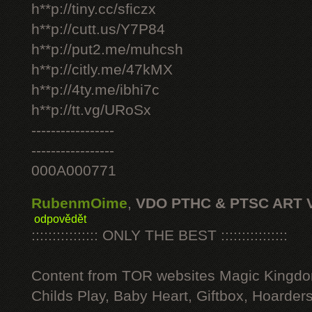
h**p://tiny.cc/sficzx
h**p://cutt.us/Y7P84
h**p://put2.me/muhcsh
h**p://citly.me/47kMX
h**p://4ty.me/ibhi7c
h**p://tt.vg/URoSx
-----------------
-----------------
000A000771
RubenmOime
,
VDO PTHC & PTSC ART 
odpovědět
:::::::::::::::: ONLY THE BEST ::::::::::::::::
Content from TOR websites Magic Kingdo
Childs Play, Baby Heart, Giftbox, Hoarders