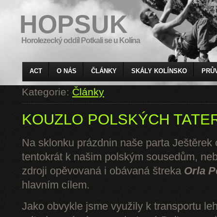
HOPSUK
Horolezecký oddíl Potkali se u Kolína
ACT
O NÁS
ČLÁNKY
SKÁLY KOLÍNSKO
PRŮ
Kategorie:
Články
KOUZLO POLSKÝCH TATE
Na sklonku prázdnin naše parta Ještěrek o
tentokrát k našim polským sousedům, ne
zdroji opěvovaná i obávaná štreka
Orla P
hlavním cílem.
Jako obvykle jsme využily k transportu l