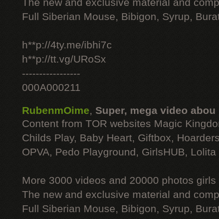
The new and exclusive material and compl
Full Siberian Mouse, Bibigon, Syrup, Bura
h**p://4ty.me/ibhi7c
h**p://tt.vg/URoSx
-----------------
000A000211
RubenmOime
,
Super, mega video abou
Content from TOR websites Magic Kingdo
Childs Play, Baby Heart, Giftbox, Hoarders
OPVA, Pedo Playground, GirlsHUB, Lolita 
More 3000 videos and 20000 photos girls
The new and exclusive material and compl
Full Siberian Mouse, Bibigon, Syrup, Bura