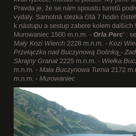
Pravda je, že se nám spoustu turistů podi
vydaly. Samotná stezka čítá 7 hodin čist
k nástupu a sestup zabere kolem dalších 5
Murowaniec 1500 m.n.m. -
Orla Perc
'
: s
Mały Kozi Wierch
2228 m.n.m. -
Kozi Wie
Przełączka nad Buczynową Dolinką
-
Zad
Skrajny Granat
2225 m.n.m. -
Wiełka Buc
m.n.m. -
Mała Buczynowa Turnia
2172 m.
m.n.m. -
Murowaniec