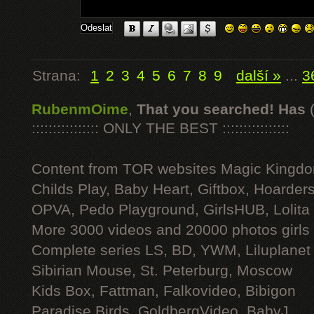
Strana:
1
2
3
4
5
6
7
8
9
další »
...
3
RubenmOime
,
That you searched! Has
:::::::::::::::: ONLY THE BEST ::::::::::::::::
Content from TOR websites Magic Kingdo
Childs Play, Baby Heart, Giftbox, Hoarders
OPVA, Pedo Playground, GirlsHUB, Lolita 
More 3000 videos and 20000 photos girls
Complete series LS, BD, YWM, Liluplanet
Sibirian Mouse, St. Peterburg, Moscow
Kids Box, Fattman, Falkovideo, Bibigon
Paradise Birds, GoldbergVideo, BabyJ