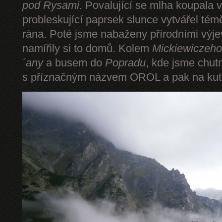
pod Rysami
. Povalující se mlha koupala 
probleskující paprsek slunce vytvářel tém
rána. Poté jsme nabaženy přírodními výje
namířily si to domů. Kolem
Mickiewiczeho
´any
a busem do
Popradu
, kde jsme chut
s příznačným názvem OROL a pak na kut