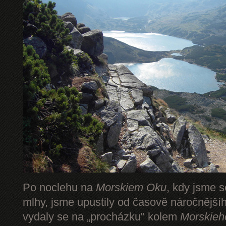
Po noclehu na
Morskiem Oku
, kdy jsme s
mlhy, jsme upustily od časově náročnějš
vydaly se na „procházku" kolem
Morskieh