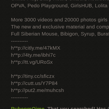
OPVA, Pedo Playground, GirlsHUB, Lolita 
More 3000 videos and 20000 photos girls
The new and exclusive material and compl
Full Siberian Mouse, Bibigon, Syrup, Bura
----------
h**p://citly.me/47kMX
h**p://4ty.me/ibhi7c
h**p://tt.vg/URoSx
h**p://tiny.cc/sficzx
h**p://cutt.us/Y7P84
h**p://put2.me/muhcsh
----------
RubenmOime
,
That you searched! Has