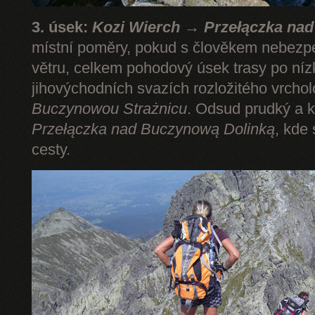
3. úsek:
Kozi Wierch → Przełączka na
místní poměry, pokud s člověkem nebezp
větru, celkem pohodový úsek trasy po níz
jihovýchodních svazích rozložitého vrcho
Buczynowou Strażnicu
. Odsud prudký a k
Przełączka nad Buczynową Dolinką
, kde
cesty.