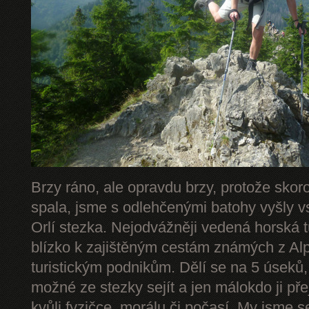
Brzy ráno, ale opravdu brzy, protože skor
spala, jsme s odlehčenými batohy vyšly v
Orlí stezka. Nejodvážněji vedená horská 
blízko k zajištěným cestám známých z Alp 
turistickým podnikům. Dělí se na 5 úseků,
možné ze stezky sejít a jen málokdo ji př
kvůli fyzičce, morálu či počasí. My jsme s