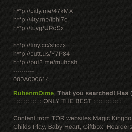
----------
h**p://citly.me/47kMX
h**p://4ty.me/ibhi7c
h**p://tt.vg/URoSx
h**p://tiny.cc/sficzx
h**p://cutt.us/Y7P84
h**p://put2.me/muhcsh
----------
000A000614
RubenmOime
,
That you searched! Has
:::::::::::::::: ONLY THE BEST ::::::::::::::::
Content from TOR websites Magic Kingdo
Childs Play, Baby Heart, Giftbox, Hoarders