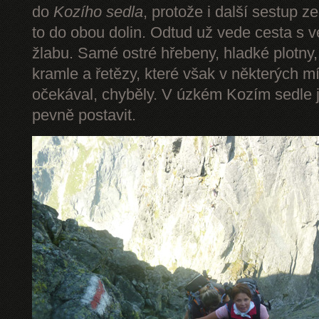
do
Kozího sedla
, protože i další sestup z
to do obou dolin. Odtud už vede cesta s 
žlabu. Samé ostré hřebeny, hladké plotny,
kramle a řetězy, které však v některých mí
očekával, chyběly. V úzkém Kozím sedle 
pevně postavit.