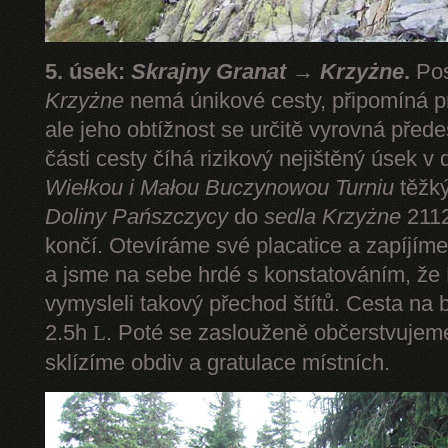
5. úsek:
Skrajny Granat → Krzyżne
.
Pos
Krzyżne
nemá únikové cesty, připomíná pr
ale jeho obtížnost se určitě vyrovná pře
části cesty číhá rizikový nejištěný úsek v 
Wiełkou
i Małou Buczynowou Turniu
těžký
Doliny Pańszczycy
do
sedla Krzyżne
2112
končí. Otevíráme své placatice a zapíjím
a jsme na sebe hrdé s konstatováním, že P
vymysleli takový přechod štítů. Cesta na 
2.5h
. Poté se zaslouženě občerstvuje
L
sklízíme obdiv a gratulace místních.