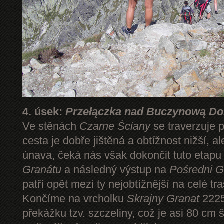
4. úsek:
Przełączka nad Buczynową Dol
Ve stěnách
Czarne Ściany
se traverzuje 
cesta je dobře jištěná a obtížnost nižší, 
únava, čeká nás však dokončit tuto etap
Granátu
a následný výstup na
Pośredni G
patří opět mezi ty nejobtížnější na celé tr
Končíme na vrcholku
Skrajny Granat
2225
překážku tzv. szczeliny, což je asi 80 cm 