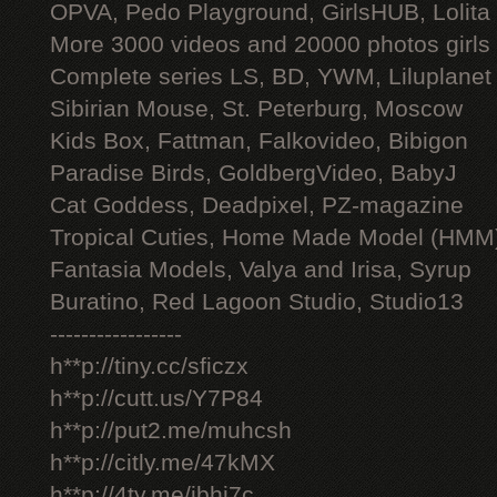
OPVA, Pedo Playground, GirlsHUB, Lolita 
More 3000 videos and 20000 photos girls
Complete series LS, BD, YWM, Liluplanet
Sibirian Mouse, St. Peterburg, Moscow
Kids Box, Fattman, Falkovideo, Bibigon
Paradise Birds, GoldbergVideo, BabyJ
Cat Goddess, Deadpixel, PZ-magazine
Tropical Cuties, Home Made Model (HMM
Fantasia Models, Valya and Irisa, Syrup
Buratino, Red Lagoon Studio, Studio13
-----------------
h**p://tiny.cc/sficzx
h**p://cutt.us/Y7P84
h**p://put2.me/muhcsh
h**p://citly.me/47kMX
h**p://4ty.me/ibhi7c