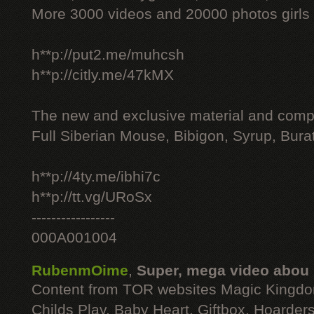
More 3000 videos and 20000 photos girls
h**p://put2.me/muhcsh
h**p://citly.me/47kMX
The new and exclusive material and compl
Full Siberian Mouse, Bibigon, Syrup, Bura
h**p://4ty.me/ibhi7c
h**p://tt.vg/URoSx
-----------------
000A001004
RubenmOime
,
Super, mega video abou
Content from TOR websites Magic Kingdo
Childs Play, Baby Heart, Giftbox, Hoarders