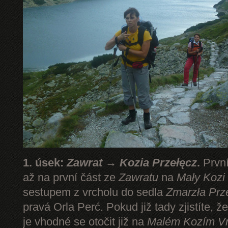
1. úsek:
Zawrat → Kozia Przełęcz
.
První
až na první část ze
Zawratu
na
Mały Kozi
sestupem z vrcholu do sedla
Zmarzła Prz
pravá Orla Perć. Pokud již tady zjistíte, ž
je vhodné se otočit již na
Malém Kozím V