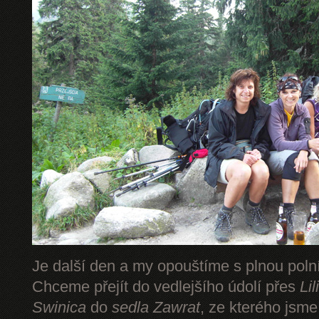
Je další den a my opouštíme s plnou pol
Chceme přejít do vedlejšího údolí přes
Li
Swinica
do
sedla Zawrat
, ze kterého jsm