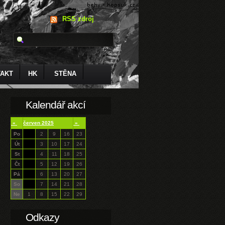
RSS zdroj
AKT
HK
STĚNA
Kalendář akcí
«
červen 2025
»
Po
2
9
16
23
Út
3
10
17
24
St
4
11
18
25
Čt
5
12
19
26
Pá
6
13
20
27
So
7
14
21
28
Ne
1
8
15
22
29
Odkazy