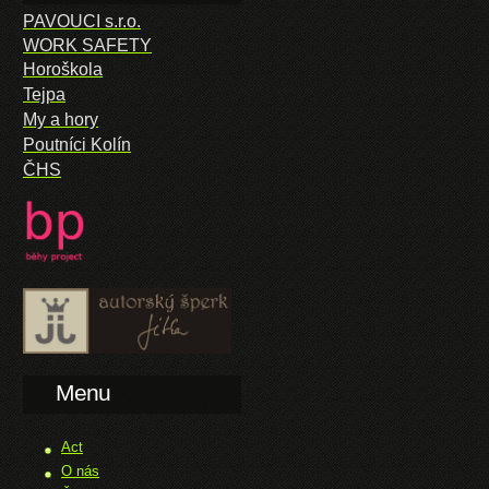
PAVOUCI s.r.o.
WORK SAFETY
Horoškola
Tejpa
My a hory
Poutníci Kolín
ČHS
Menu
Act
O nás