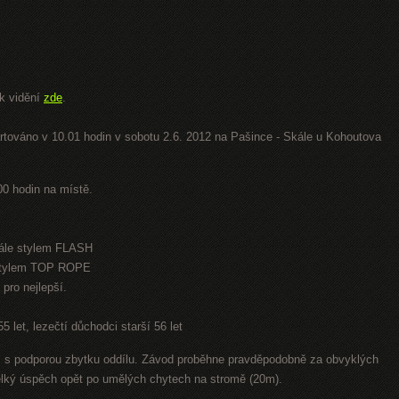
k vidění
zde
.
tartováno v 10.01 hodin v sobotu 2.6. 2012 na Pašince - Skále u Kohoutova
0 hodin na místě.
kále stylem FLASH
s stylem TOP ROPE
pro nejlepší.
55 let, lezečtí důchodci starší 56 let
un, s podporou zbytku oddílu. Závod proběhne pravděpodobně za obvyklých
elký úspěch opět po umělých chytech na stromě (20m).