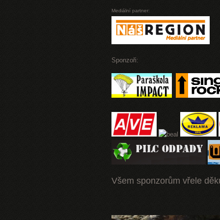
Mediální partner:
Sponzoři:
Všem sponzorům vřele děk