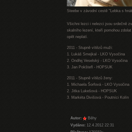
Steebe v závodní cestě "Lebka s hnát
Všichni lezci i nelezci jsou srdečně 
skalního lezení, kteří pomohou zdola
opět neplatí.
2011 - Stupně vítězů muži:
1. Lukáš Smejkal - LKO Vysočina
2. Ondřej Veselský - LKO Vysočina
3. Jan Pokštefl - HOPSUK
2011 - Stupně vítězů ženy:
1. Michaela Šorfová - LKO Vysočina
2. Jitka Lukešová - HOPSUK
3. Markéta Divišová - Poutníci Kolín
Autor:
Běhy
Vydáno:
12.4.2012 22:31