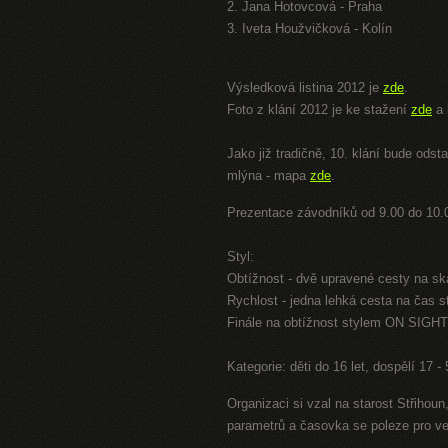
2. Jana Hotovcová - Praha
3. Iveta Houžvičková - Kolín
Výsledková listina 2012 je
zde
.
Foto z klání 2012 je ke stažení
zde
a 
Jako již tradičně, 10. klání bude ods
mlýna - mapa
zde
.
Prezentace závodníků od 9.00 do 10.0
Styl:
Obtížnost - dvě upravené cesty na s
Rychlost - jedna lehká cesta na ča
Finále na obtížnost stylem ON SIGHT 
Kategorie: děti do 16 let, dospělí 17 - 
Organizaci si vzal na starost Střiho
parametrů a časovka se poleze pro v