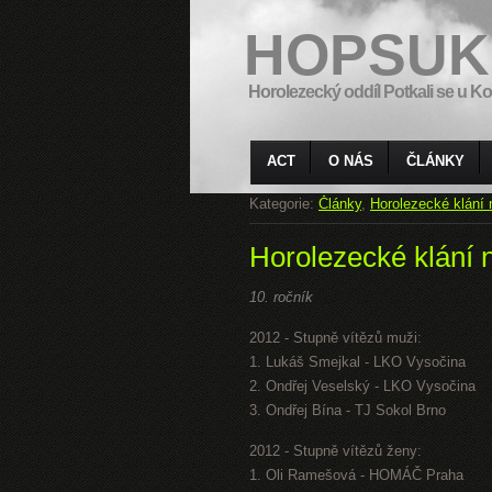
HOPSUK
Horolezecký oddíl Potkali se u Ko
ACT
O NÁS
ČLÁNKY
Kategorie:
Články
,
Horolezecké klání
Horolezecké klání 
10. ročník
2012 - Stupně vítězů muži:
1. Lukáš Smejkal - LKO Vysočina
2. Ondřej Veselský - LKO Vysočina
3. Ondřej Bína - TJ Sokol Brno
2012 - Stupně vítězů ženy:
1. Oli Ramešová - HOMÁČ Praha