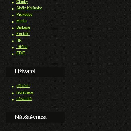
Články
Skály Kolínsko
Průvodce
Media
Diskuse
Kontakt
HK
Stěna
EDIT
Uživatel
přihlásit
registrace
uživatelé
Návštěvnost