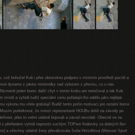
u, což bohužel Kub i přes obrovskou podporu v místním prostředí pocítil a
rové dynamo z jakési minimrdky nad výlezem z převisu, co u nás
Nicméně jeden borec další chyt v tomto kroku ani netečoval a tak Kub
místě a vyhrál tudíž speciální cenu pořádajícího oddílu jako nejlépe
 výkonu mu vřele gratuluji! Budiž tento počin motivací pro ostatní borce
. Musím podotknout, že mnozí reprezentanti HOUBu došli na závody po
řiveni, přes to velmi udatně bojovali a závod nevzdali. Obecně se na
UPN s přehledem vyhrál naprosto suchým TOPem finálovky za dobrých 8a+
no) a všechny udatné ženy převálcovala Soňa Hnízdilová (Weisser Sport