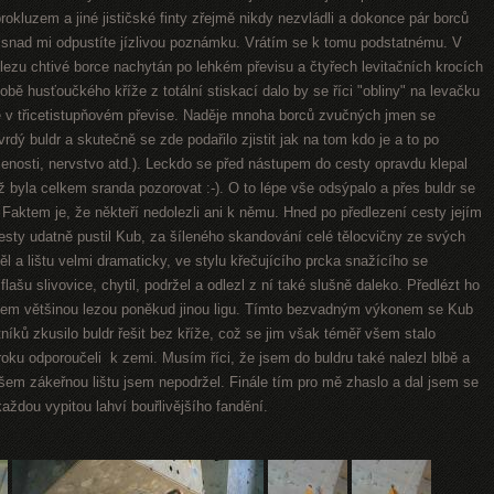
s prokluzem a jiné jističské finty zřejmě nikdy nezvládli a dokonce pár borců
ě, snad mi odpustíte jízlivou poznámku. Vrátím se k tomu podstatnému. V
 lezu chtivé borce nachytán po lehkém převisu a čtyřech levitačních krocích
 husťoučkého kříže z totální stiskací dalo by se říci "obliny" na levačku
še v třicetistupňovém převise. Naděje mnoha borců zvučných jmen se
vrdý buldr a skutečně se zde podařilo zjistit jak na tom kdo je a to po
enosti, nervstvo atd.). Leckdo se před nástupem do cesty opravdu klepal
ž byla celkem sranda pozorovat :-). O to lépe vše odsýpalo a přes buldr se
 Faktem je, že někteří nedolezli ani k němu. Hned po předlezení cesty jejím
ty udatně pustil Kub, za šíleného skandování celé tělocvičny ze svých
l a lištu velmi dramaticky, ve stylu křečujícího prcka snažícího se
lašu slivovice, chytil, podržel a odlezl z ní také slušně daleko. Předlézt ho
ovšem většinou lezou poněkud jinou ligu. Tímto bezvadným výkonem se Kub
níků zkusilo buldr řešit bez kříže, což se jim však téměř všem stalo
oku odporoučeli k zemi. Musím říci, že jsem do buldru také nalezl blbě a
em zákeřnou lištu jsem nepodržel. Finále tím pro mě zhaslo a dal jsem se
 každou vypitou lahví bouřlivějšího fandění.