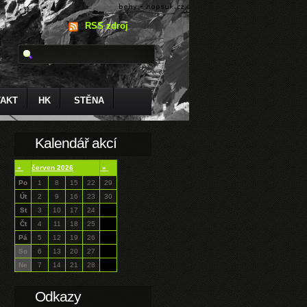
RSS zdroj
AKT
HK
STĚNA
Kalendář akcí
«
červen 2026
»
Po
1
8
15
22
29
Út
2
9
16
23
30
St
3
10
17
24
Čt
4
11
18
25
Pá
5
12
19
26
So
6
13
20
27
Ne
7
14
21
28
Odkazy