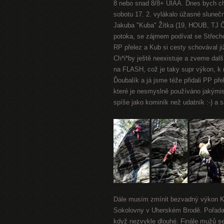
8 nebo snad 8/8+ UIAA. Dnes bych ch
sobotu 17. 2. vylákalo úžasné sluneč
Jakuba "Kuba" Žítka (19, HOUB, TJ 
potoka, se zájmem podívat se Střecho
RP přelez a Kub si cesty schovával ji
Ch*i*by ještě neexistuje a zveme dal
na FLASH, což je taky supr výkon, k n
Ďoubalík a já jsme téže přidali PP pře
které je nesmyslně používáno jakýmis
spíše jako kominík než udatník :-) a s
Dále musím zmínit bezvadný výkon 
Sokolovny v Uherském Brodě. Pořadate
když nezvykle dlouhé. Finále mužů s