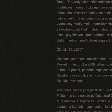
Brno). Díky tedy všem zůčastněným z
postěžoval na místní zloděje, dovedo
nádobíčko! V noci ze soboty na neděli
byl ve dveřích a netuším proč, ale i
vymazlený modrý pytlík a mrť karabi
závodění vypůjčit od místních shovív
silnou psychickou újmu a věříme, že b
těžkým srdcem pro A Dávej! sepsal 
Článek: 10.1.2007
Konečně jsem našel malinko chuti, ro
Poslední měsíc roku 2006 byl na Kolí
setkání s přáteli, poměrně zapálenéh
Nového roku se pak slavil s obrovský
Kolíňáci rozvinout.
Vše dobře začalo již v pátek 8.12. v 
Fléda, kde se v sobotu pořádalo tradi
Míra Matějec s Majdou ze Semil a já. M
postup na čtyřech mega hustých kvalif