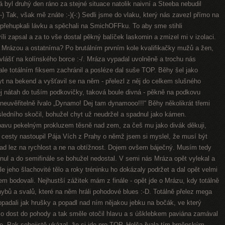
byl druhý den ráno za stejné situace natolik naivní a Steeba nebudil
) Tak, však mě znáte :-)(-:) Sedli jsme do vlaku, který nás zavezl přímo na
přehupkali lávku a spěchali na SmichOFFku. To aby sme stihli
li zapsal a za to vše dostal pěkný balíček laskomin a zmizel mi v izolaci.
 s Mrázou a ostatníma? Po brutálním prvním kole kvalifikačky mužů a žen,
zvlášť na kolínského borce :-/. Mráza vypadal uvolněně a trochu nás
ale totálním fiksem zachránil a posléze dal suše TOP. Běhy šel jako
hyt na bekend a vyšťavil se na něm - přelezl z něj do celkem slušného
j nátah do tuším podkovičky, taková boule divná - pěkně na podkovu
neuvěřitelně řvalo „Dynamo! Dej tam dynamooo!!!“ Běhy několikrát třemi
ledního skočil, bohužel chyt už neudržel a spadnul jako kámen.
ábavu pekelným prokluzem těsně nad zem, za češ mu jako divák děkuji,
 cesty nastoupil Pája Vích z Prahy o němž jsem si myslel, že musí být
ad lez na rychlost a ne na obtížnost. Dojem ovšem báječný. Musím tedy
nul a do semifinále se bohužel nedostal. V semi nás Mráza opět vylekal a
e jeho šlachovité tělo a roky tréninku ho dokázaly podržet a dal opět velmi
m bodovali. Nejhustší zážitek mám z finále - opět jde o Mrázu, kdy totálně
ohybů a svalů, které na něm hráli pohodové blues :-D. Totálně přelez mega
popadali jak hrušky a popadl nad ním nějakou jebku na bočák, ve který
ilo dost do pohody a tak směle otočil hlavu a s úšklebkem paviána zamával
e. Pak sebejistě ukázal, že si jde pro TOP. Helča řvala tím brněnským