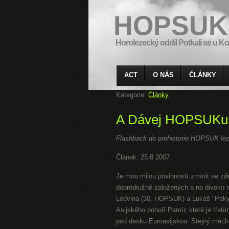
HOPSUK
Horolezecký oddíl Potkali se u Ko
ACT
O NÁS
ČLÁNKY
Kategorie:
Články
A Dávej HOPSUKu - 
Flashback do prehistorie HOPSUK lez
Článek: 25.8.2007
Je mou milou povinností zmínit se z
dobrodružně založených a na divoko 
Ledvina (30, HOPSUK) a Lukáš "Peky
Asijského pohoří Pamír, které je třet
pod desku Euroasijskou. Stejný mech