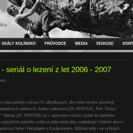
lína
SKÁLY KOLÍNSKO
PRŮVODCE
MEDIA
DISKUSE
KONT
seriál o lezení z let 2006 - 2007
ení...
de o bezvadném výkonu tří odhodlaných, dle mého mínění poměrně
naladěných oddílovců. Katka Ledvinová (29, HOPSUK), Petr "Kotys"
" Neklan (25, HOPSUK) se v uplynulém měsíci vydali do dalekého
ím nejvyšším pohořím světa a stále roste díky subdukující Indické desce
anismus hýbe i Himálajem a Karákoranem. Můžete tedy i ve výškách