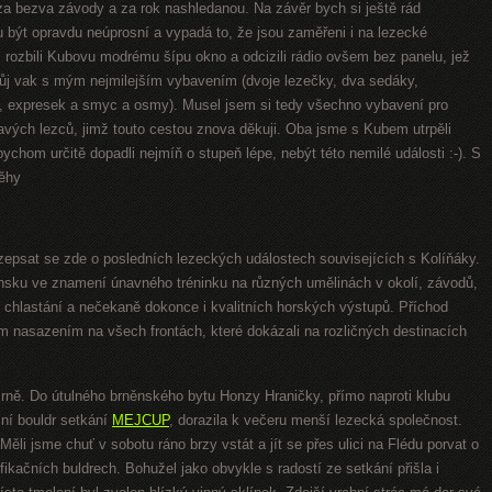
a bezva závody a za rok nashledanou. Na závěr bych si ještě rád
u být opravdu neúprosní a vypadá to, že jsou zaměřeni i na lezecké
 rozbili Kubovu modrému šípu okno a odcizili rádio ovšem bez panelu, jež
 můj vak s mým nejmilejším vybavením (dvoje lezečky, dva sedáky,
n, expresek a smyc a osmy). Musel jsem si tedy všechno vybavení pro
avých lezců, jimž touto cestou znova děkuji. Oba jsme s Kubem utrpěli
ychom určitě dopadli nejmíň o stupeň lépe, nebýt této nemilé události :-). S
Běhy
zepsat se zde o posledních lezeckých událostech souvisejících s Kolíňáky.
nsku ve znamení únavného tréninku na různých umělinách v okolí, závodů,
o chlastání a nečekaně dokonce i kvalitních horských výstupů. Příchod
m nasazením na všech frontách, které dokázali na rozličných destinacích
Brně. Do útulného brněnského bytu Honzy Hraničky, přímo naproti klubu
ční bouldr setkání
MEJCUP
, dorazila k večeru menší lezecká společnost.
ěli jsme chuť v sobotu ráno brzy vstát a jít se přes ulici na Flédu porvat o
ikačních buldrech. Bohužel jako obvykle s radostí ze setkání přišla i