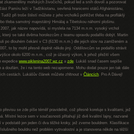
t zkameněliny mořských živočichů, pokud led a sníh dovolí a pozorovat
 část Pamíru leží v Tadžikistanu, sevřená hranicemi států Afghánistánu,
Tudíž při troše štěstí můžete z jeho vrcholků pohlížet třeba na profláklý
bo třeba samotný majestátný Himálaj a Tibetskou náhorní plošinu.
007, jak název napovídá, si myslela na 7134 m.n.m. vysoký vrchol
, který se také dvěma horolezcům z teamu opravdu podařilo dobýt. Martin
uli po dlouhém čekání v C3 (6130 m.n.m.) dle jejich slov na zamlženém a
7, to by mohl přesně doplnit někdo jiný. Oddílovcům se podařilo strávit
 výšce okolo 6200 m.n.m., což je úžasný výkon, k jehož přežití všem
ch expedice
www.piklenina2007.wz.cz
a
zde
. Lukáš snad časem sepíše
in a doufám, že i na tento web nezapomene. Mohu dodat pouze jen tak dále
ých cestách. Lukášův článek můžete zhltnout v
Článcích
. Pro A Dávej!
řevisu se zde píše téměř pravidelně, což přesně koreluje s kvalitami, jež
 Místní lezce sem v současnosti přitahují již dvě kvalitní lajny, nazvané
í v podstatě jen jeden či dva těžké kroky, jež zveme bouldrem. Klasifikace
příslušného bouldru než problém vytrvalostní a je stanovena někde na těžší