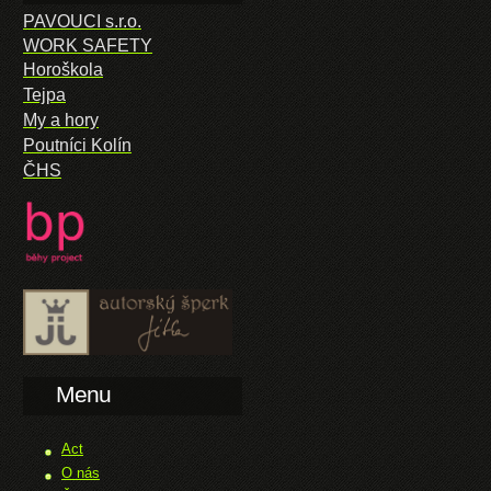
PAVOUCI s.r.o.
WORK SAFETY
Horoškola
Tejpa
My a hory
Poutníci Kolín
ČHS
Menu
Act
O nás