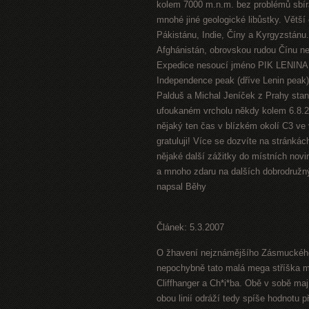
kolem 7000 m.n.m. bez problémů sbíra
mnohé jiné geologické libůstky. Větší
Pákistánu, Indie, Číny a Kyrgyzstánu. 
Afghánistán, obrovskou rudou Čínu ne
Expedice nesoucí jméno PIK LENINA 2
Independence peak (dříve Lenin peak)
Palduš a Michal Jeníček z Prahy stan
ufoukaném vrcholu někdy kolem 6.8.200
nějaký ten čas v blízkém okolí C3 ve
gratuluji! Více se dozvíte na stránká
nějaké další zážitky do místních nov
a mnoho zdaru na dalších dobrodružn
napsal Běhy
Článek: 5.3.2007
O žhavení nejznámějšího Zásmuckého p
nepochybně tato malá mega stříška má.
Cliffhanger a Ch*i*ba. Obě v sobě maj
obou linií odráží tedy spíše hodnotu 