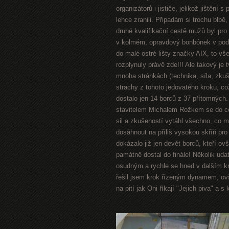
organizátorů i jističe, jelikož jištění 
lehce zranili. Připadám si trochu blb
druhé kvalifikační cestě mužů byl pro
v kolmém, opravdový bonbónek v podobě
do malé ostré lišty značky AIX, to v
rozplynuly právě zde!!! Ale takový je t
mnoha stránkách (technika, síla, zkuš
strachy z tohoto jedovatého kroku, co
dostalo jen 14 borců z 37 přítomných.
stavitelem Michalem Rožkem se do ces
sil a zkušeností vytáhl všechno, co mě
dosáhnout na příliš vysokou skříň pro f
dokázalo již jen devět borců, kteří 
památně dostal do finále! Několik udat
osudným a rychle se hned v dalším kr
řešil jsem krok řízeným dynamem, ovš
na pití jak Oni říkají "Jejich piva" a s