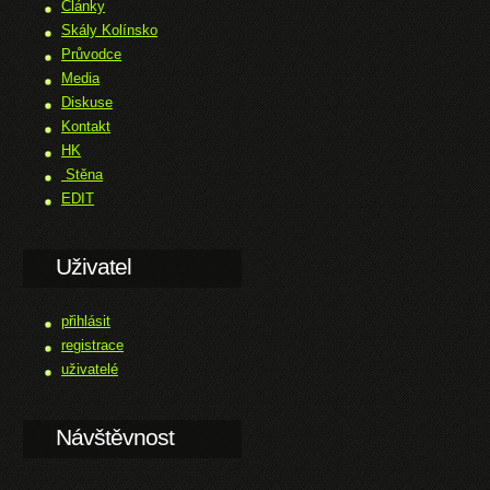
Články
Skály Kolínsko
Průvodce
Media
Diskuse
Kontakt
HK
Stěna
EDIT
Uživatel
přihlásit
registrace
uživatelé
Návštěvnost