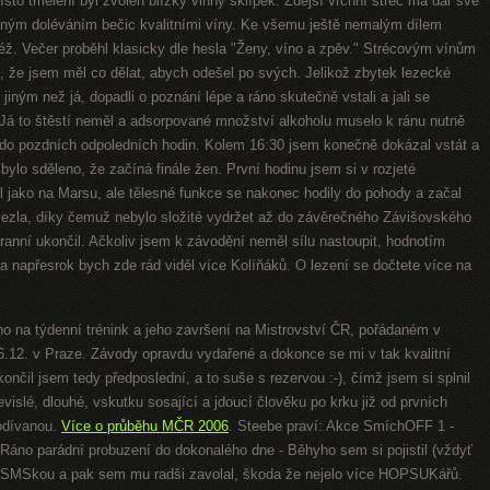
ísto tmelení byl zvolen blízký vinný sklípek. Zdejší vrchní stréc má dar své
vným doléváním bečic kvalitními víny. Ke všemu ještě nemalým dílem
éž. Večer proběhl klasicky dle hesla "Ženy, víno a zpěv." Strécovým vínům
 že jsem měl co dělat, abych odešel po svých. Jelikož zbytek lezecké
iným než já, dopadli o poznání lépe a ráno skutečně vstali a jali se
. Já to štěstí neměl a adsorpované množství alkoholu muselo k ránu nutně
až do pozdních odpoledních hodin. Kolem 16:30 jsem konečně dokázal vstát a
 bylo sděleno, že začíná finále žen. První hodinu jsem si v rozjeté
l jako na Marsu, ale tělesné funkce se nakonec hodily do pohody a začal
vezla, díky čemuž nebylo složité vydržet až do závěrečného Závišovského
 ranní ukončil. Ačkoliv jsem k závodění neměl sílu nastoupit, hodnotím
a napřesrok bych zde rád viděl více Kolíňáků. O lezení se dočtete více na
 na týdenní trénink a jeho završení na Mistrovství ČR, pořádaném v
.12. v Praze. Závody opravdu vydařené a dokonce se mi v tak kvalitní
ončil jsem tedy předposlední, a to suše s rezervou :-), čímž jsem si splnil
vislé, dlouhé, vskutku sosající a jdoucí člověku po krku již od prvních
podívanou.
Více o průběhu MČR 2006
. Steebe praví: Akce SmíchOFF 1 -
 Ráno parádní probuzení do dokonalého dne - Běhyho sem si pojistil (vždyť
il SMSkou a pak sem mu radši zavolal, škoda že nejelo více HOPSUKářů.