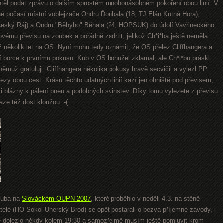
těl podat zprávu o dalším sprostém mnohonásobném pokoření obou linií. V
né počasí místní voblejzače Ondru Ďoubala (18, TJ Elán Kutná Hora),
Český Ráj) a Ondru "Běhyho" Běhala (24, HOPSUK) do údolí Vavřineckého
vému převisu na zoubek a pořádně zadrtit, jelikož Ch*i*ba ještě neměla
ž několik let na OS. Nyní mohu tedy oznámit, že OS přelez Cliffhangera a
ší borce k prvnímu pokusu. Kub v OS bohužel zklamal, ale Ch*i*bu práskl
ěmuž gratuluji. Cliffhangera několika pokusy hravě secvičil a vylezl PP.
lezy obou cest. Krásu těchto udatných linií kazí jen ohniště pod převisem,
i blázny k pálení pneu a podobných svinstev. Díky tomu vylezete z převisu
aze též dost kloužou :-(.
Kuba na
Slováckém OUPN 2007
, které proběhlo v neděli 4.3. na stěně
lé (HO Sokol Uherský Brod) se opět postarali o bezva příjemné závody, i
e dolezlo někdy kolem 19:30 a samozřejmě musím ještě pomluvit krom