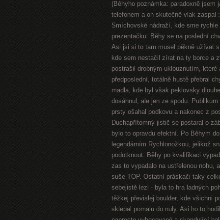
(Běhyho poznámka: paradoxně jsem já 
telefonem a on skutečně vlak zaspal :-
Smíchovské nádraží, kde sme rychle 
prezentačku. Běhy se na poslední chví
Asi jsi si to tam musel pěkně užívat
kde sem nestačil zírat na ty borce a 
postrašil drobným uklouznutím, které 
předposlední, totálně hustě přebral c
madla, kde byl však peklovsky dlouhe
dosáhnul, ale jen ze spodu. Publikum 
prsty ošahal podkovu a nakonec z pos
Duchapřítomný jistič se postaral o z
bylo to opravdu efektní. Po Běhym do
legendárním Rychlonožkou, jelikož sn
podotknout: Běhy po kvalifikaci vypad
zas to vypadalo na ustřelenou nohu, al
suše TOP. Ostatní práskači taky celke
sebejistě lezl - byla to hra ladných p
těžkej převislej boulder, kde všichni 
sklepal pomalu do nuly. Asi ho to hod
naprosto vyhecované a skandující hal