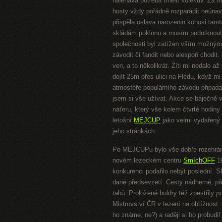
naléhavá potřeba tmelit kolektiv. Za m
hosty vždy pořádně rozparádit neúna
přispěla oslava narozenin kohosi tamt
skládám poklonu a musím podotknout,
společnosti byl zatížen vším možným j
závodit či fandit nebo alespoň chodit
ven, a to několikrát. Žíti mi nedalo 
dojít 25m přes ulici na Flédu, když mi
atmosféře populárního závodu připada
jsem si vše užívat. Akce se báječně 
náťeru, který vše kolem čtvrté hodiny
letošní
MEJCUP
jako velmi vydařený 
jeho stránkách.
Po MEJCUPu bylo vše dobře rozehráno
novém lezeckém centru
SmíchOFF
16
konkurenci podařilo nebýt poslední. Sk
dané předsevzetí. Cesty nádherné, pře
tahů. Proložené buldry též zpestřily 
Mistrovství ČR v lezení na obtížnost.
ho známe, ne?) a raději si ho probud