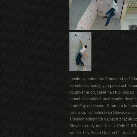
Finále bylo dost tvrdé hned od začátk
po několika nadějných pokusech o su
používáme obyčejně na stup, odpadl. 
stanul zaslouženě na krásném devátém 
umístěný oddílovec. K tomuto krásnému
Kolínska, Kutnohorska i Slovácka :-)
šílených sobotních kalbách značně pok
Slovácku tedy dost lije :-). Celé O
wonder boy Adam Ondra (14, Tesla Br