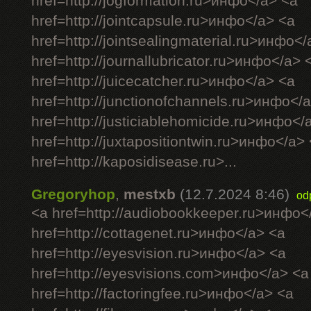
href=http://jogformation.ru>инфо</a> <a
href=http://jointcapsule.ru>инфо</a> <a
href=http://jointsealingmaterial.ru>инфо<
href=http://journallubricator.ru>инфо</a> 
href=http://juicecatcher.ru>инфо</a> <a
href=http://junctionofchannels.ru>инфо</
href=http://justiciablehomicide.ru>инфо</
href=http://juxtapositiontwin.ru>инфо</a>
href=http://kaposidisease.ru>...
Gregoryhop
,
mestxb
(12.7.2024 8:46)
od
<a href=http://audiobookkeeper.ru>инфо<
href=http://cottagenet.ru>инфо</a> <a
href=http://eyesvision.ru>инфо</a> <a
href=http://eyesvisions.com>инфо</a> <a
href=http://factoringfee.ru>инфо</a> <a