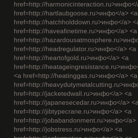
href=http://harmonicinteraction.ru>инфо<
href=http://hartlaubgoose.ru>инфо</a> <a
href=http://hatchholddown.ru>инфо</a> <
href=http://haveafinetime.ru>инфо</a> <a
href=http://hazardousatmosphere.ru>инф
href=http://headregulator.ru>инфо</a> <a
href=http://heartofgold.ru>инфо</a> <a
href=http://heatageingresistance.ru>инфо
<a href=http://heatinggas.ru>инфо</a> <a
href=http://heavydutymetalcutting.ru>инф
href=http://jacketedwall.ru>инфо</a> <a
href=http://japanesecedar.ru>инфо</a> <
href=http://jibtypecrane.ru>инфо</a> <a
href=http://jobabandonment.ru>инфо</a>
href=http://jobstress.ru>инфо</a> <a