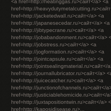
<a href=http://heatinggas.ru>сайт</a> <a
href=http://heavydutymetalcutting.ru>сай
href=http://jacketedwall.ru>сайт</a> <a
href=http://japanesecedar.ru>сайт</a> <a
href=http://jibtypecrane.ru>сайт</a> <a
href=http://jobabandonment.ru>сайт</a> 
href=http://jobstress.ru>сайт</a> <a
href=http://jogformation.ru>сайт</a> <a
href=http://jointcapsule.ru>сайт</a> <a
href=http://jointsealingmaterial.ru>сайт</
href=http://journallubricator.ru>сайт</a> <
href=http://juicecatcher.ru>сайт</a> <a
href=http://junctionofchannels.ru>сайт</a
href=http://justiciablehomicide.ru>сайт</a
href=http://juxtapositiontwin.ru>сайт</a> 
href=http://kaposidisease.ru>...