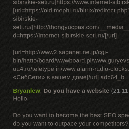
sibirskie-seti.ru]https://www.internet-sibirsk
[url=https://old.mephi.ru/bitrix/redirect.php
sibirskie-
seti.ru/]http://thongyucpas.com/__media_
d=https://internet-sibirskie-seti.ru/[/url]
[url=http://www2.saganet.ne.jp/cgi-
bin/hatto/board/wwwboard.pl/www.guryev
ua4.ru/teletype.in/www.alarm-radio-cloc
«СибСети» в вашем доме[/url] adc64_b
Bryanlew
,
Do you have a website
(21.11
Hello!
Do you want to become the best SEO specia
do you want to outpace your competitors?