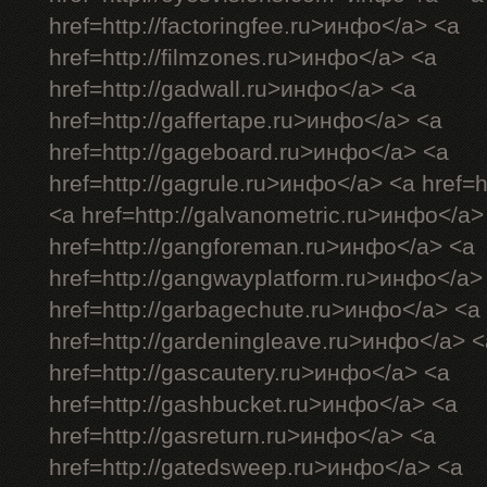
href=http://factoringfee.ru>инфо</a> <a
href=http://filmzones.ru>инфо</a> <a
href=http://gadwall.ru>инфо</a> <a
href=http://gaffertape.ru>инфо</a> <a
href=http://gageboard.ru>инфо</a> <a
href=http://gagrule.ru>инфо</a> <a href=h
<a href=http://galvanometric.ru>инфо</a>
href=http://gangforeman.ru>инфо</a> <a
href=http://gangwayplatform.ru>инфо</a>
href=http://garbagechute.ru>инфо</a> <a
href=http://gardeningleave.ru>инфо</a> <
href=http://gascautery.ru>инфо</a> <a
href=http://gashbucket.ru>инфо</a> <a
href=http://gasreturn.ru>инфо</a> <a
href=http://gatedsweep.ru>инфо</a> <a