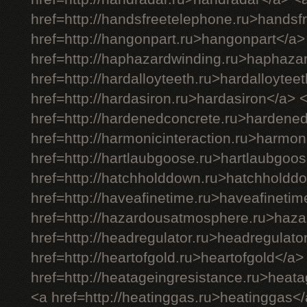
href=http://handsfreetelephone.ru>handsf
href=http://hangonpart.ru>hangonpart</a>
href=http://haphazardwinding.ru>haphaza
href=http://hardalloyteeth.ru>hardalloytee
href=http://hardasiron.ru>hardasiron</a> 
href=http://hardenedconcrete.ru>hardene
href=http://harmonicinteraction.ru>harmon
href=http://hartlaubgoose.ru>hartlaubgoo
href=http://hatchholddown.ru>hatchholdd
href=http://haveafinetime.ru>haveafineti
href=http://hazardousatmosphere.ru>haz
href=http://headregulator.ru>headregulato
href=http://heartofgold.ru>heartofgold</a>
href=http://heatageingresistance.ru>heat
<a href=http://heatinggas.ru>heatinggas<