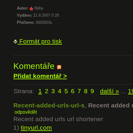
Autor:
Běhy
Vydáno:
21.8.2007 0:28
Přečteno:
2602603x
Formát pro tisk
Komentáře
Přidat komentář >
Strana:
1
2
3
4
5
6
7
8
9
další »
...
1
Recent-added-urls-url-s
,
Recent added u
odpovědět
Recent added urls url shortener
1)
tinyurl.com