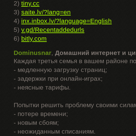
2)
tiny.cc
3)
saite.lv/?lang=en
4)
inx.inbox.lv/?language=English
5)
v.gd/Recentaddedurls
6)
bitly.com
Dominusnar
,
Домашний интернет и ци
Каждая третья семья в вашем районе п
- медленную загрузку страниц;
- задержки при онлайн-играх;
- неясные тарифы.
Попытки решить проблему своими силам
- потере времени;
- новым сбоям;
- неожиданным списаниям.