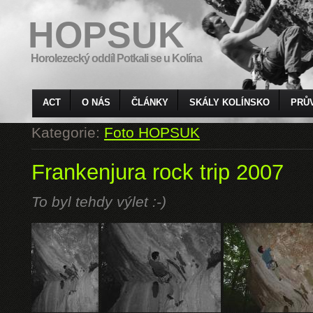
HOPSUK
Horolezecký oddíl Potkali se u Kolína
ACT
O NÁS
ČLÁNKY
SKÁLY KOLÍNSKO
PRŮ
Kategorie:
Foto HOPSUK
Frankenjura rock trip 2007
To byl tehdy výlet :-)