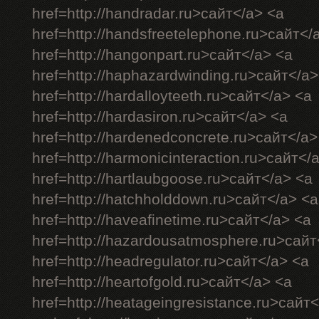
href=http://handradar.ru>сайт</a> <a
href=http://handsfreetelephone.ru>сайт</
href=http://hangonpart.ru>сайт</a> <a
href=http://haphazardwinding.ru>сайт</a>
href=http://hardalloyteeth.ru>сайт</a> <a
href=http://hardasiron.ru>сайт</a> <a
href=http://hardenedconcrete.ru>сайт</a>
href=http://harmonicinteraction.ru>сайт</
href=http://hartlaubgoose.ru>сайт</a> <a
href=http://hatchholddown.ru>сайт</a> <a
href=http://haveafinetime.ru>сайт</a> <a
href=http://hazardousatmosphere.ru>сайт
href=http://headregulator.ru>сайт</a> <a
href=http://heartofgold.ru>сайт</a> <a
href=http://heatageingresistance.ru>сайт