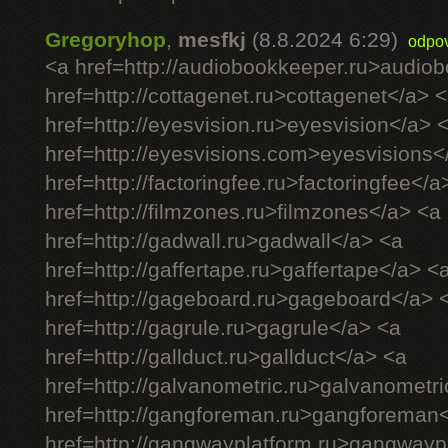
Gregoryhop
,
mesfkj
(8.8.2024 6:29)
odpo
<a href=http://audiobookkeeper.ru>audio
href=http://cottagenet.ru>cottagenet</a> 
href=http://eyesvision.ru>eyesvision</a> 
href=http://eyesvisions.com>eyesvisions<
href=http://factoringfee.ru>factoringfee</a
href=http://filmzones.ru>filmzones</a> <a
href=http://gadwall.ru>gadwall</a> <a
href=http://gaffertape.ru>gaffertape</a> <
href=http://gageboard.ru>gageboard</a> 
href=http://gagrule.ru>gagrule</a> <a
href=http://gallduct.ru>gallduct</a> <a
href=http://galvanometric.ru>galvanometr
href=http://gangforeman.ru>gangforeman
href=http://gangwayplatform.ru>gangwayp