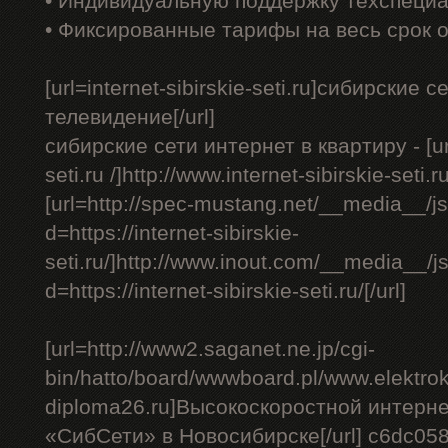
• Индивидуальную поддержку техспеци
• Фиксированные тарифы на весь срок 
[url=internet-sibirskie-seti.ru]сибирски
телевидение[/url]
сибирские сети интернет в квартиру - [url=
seti.ru /]http://www.internet-sibirskie-seti.ru
[url=http://spec-mustang.net/__media__/j
d=https://internet-sibirskie-
seti.ru/]http://www.inout.com/__media__/j
d=https://internet-sibirskie-seti.ru/[/url]
[url=http://www2.saganet.ne.jp/cgi-
bin/hatto/board/wwwboard.pl/www.elektrok
diploma26.ru]Высокоскоростной интерне
«СибСети» в Новосибирске[/url] c6dc05