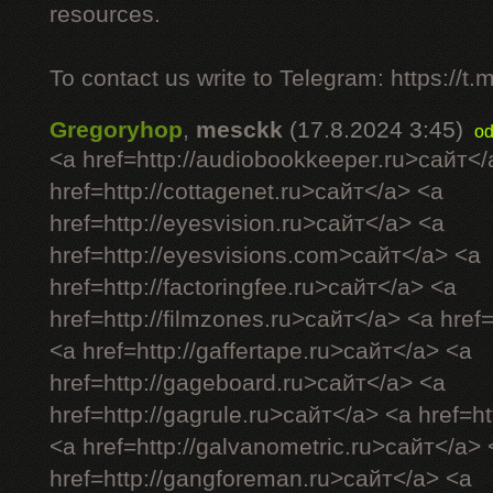
resources.
To contact us write to Telegram: https://
Gregoryhop
,
mesckk
(17.8.2024 3:45)
od
<a href=http://audiobookkeeper.ru>сайт</
href=http://cottagenet.ru>сайт</a> <a
href=http://eyesvision.ru>сайт</a> <a
href=http://eyesvisions.com>сайт</a> <a
href=http://factoringfee.ru>сайт</a> <a
href=http://filmzones.ru>сайт</a> <a href
<a href=http://gaffertape.ru>сайт</a> <a
href=http://gageboard.ru>сайт</a> <a
href=http://gagrule.ru>сайт</a> <a href=ht
<a href=http://galvanometric.ru>сайт</a> 
href=http://gangforeman.ru>сайт</a> <a