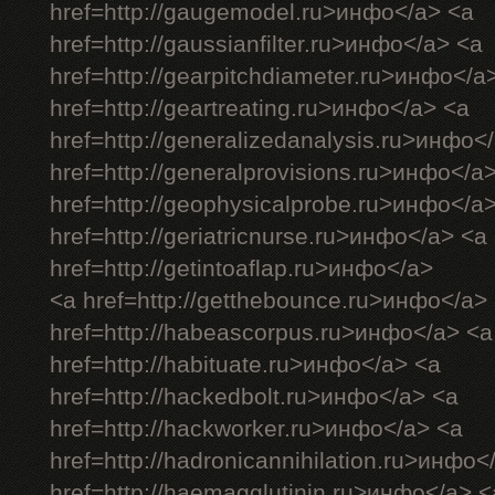
href=http://gaugemodel.ru>инфо</a> <a
href=http://gaussianfilter.ru>инфо</a> <a
href=http://gearpitchdiameter.ru>инфо</a
href=http://geartreating.ru>инфо</a> <a
href=http://generalizedanalysis.ru>инфо<
href=http://generalprovisions.ru>инфо</a
href=http://geophysicalprobe.ru>инфо</a
href=http://geriatricnurse.ru>инфо</a> <a
href=http://getintoaflap.ru>инфо</a>
<a href=http://getthebounce.ru>инфо</a>
href=http://habeascorpus.ru>инфо</a> <a
href=http://habituate.ru>инфо</a> <a
href=http://hackedbolt.ru>инфо</a> <a
href=http://hackworker.ru>инфо</a> <a
href=http://hadronicannihilation.ru>инфо<
href=http://haemagglutinin.ru>инфо</a> <