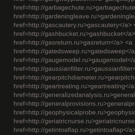
href=http://garbagechute.ru>garbagechut
href=http://gardeningleave.ru>gardeningl
href=http://gascautery.ru>gascautery</a> 
href=http://gashbucket.ru>gashbucket</a
href=http://gasreturn.ru>gasreturn</a> <a
href=http://gatedsweep.ru>gatedsweep</a
href=http://gaugemodel.ru>gaugemodel</
href=http://gaussianfilter.ru>gaussianfilter
href=http://gearpitchdiameter.ru>gearpitc
href=http://geartreating.ru>geartreating</
href=http://generalizedanalysis.ru>genera
href=http://generalprovisions.ru>generalp
href=http://geophysicalprobe.ru>geophysi
href=http://geriatricnurse.ru>geriatricnurs
href=http://getintoaflap.ru>getintoaflap</a