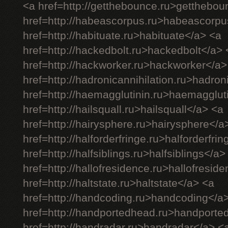
<a href=http://getthebounce.ru>getthebo
href=http://habeascorpus.ru>habeascorpu
href=http://habituate.ru>habituate</a> <a
href=http://hackedbolt.ru>hackedbolt</a> 
href=http://hackworker.ru>hackworker</a>
href=http://hadronicannihilation.ru>hadron
href=http://haemagglutinin.ru>haemagglut
href=http://hailsquall.ru>hailsquall</a> <a
href=http://hairysphere.ru>hairysphere</a
href=http://halforderfringe.ru>halforderfri
href=http://halfsiblings.ru>halfsiblings</a>
href=http://hallofresidence.ru>hallofresid
href=http://haltstate.ru>haltstate</a> <a
href=http://handcoding.ru>handcoding</a
href=http://handportedhead.ru>handporte
href=http://handradar.ru>handradar</a> <