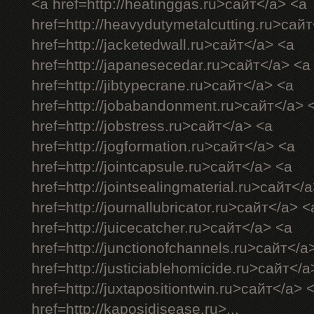
<a href=http://heatinggas.ru>сайт</a> <a
href=http://heavydutymetalcutting.ru>сай
href=http://jacketedwall.ru>сайт</a> <a
href=http://japanesecedar.ru>сайт</a> <a
href=http://jibtypecrane.ru>сайт</a> <a
href=http://jobabandonment.ru>сайт</a> 
href=http://jobstress.ru>сайт</a> <a
href=http://jogformation.ru>сайт</a> <a
href=http://jointcapsule.ru>сайт</a> <a
href=http://jointsealingmaterial.ru>сайт</
href=http://journallubricator.ru>сайт</a> <
href=http://juicecatcher.ru>сайт</a> <a
href=http://junctionofchannels.ru>сайт</a
href=http://justiciablehomicide.ru>сайт</a
href=http://juxtapositiontwin.ru>сайт</a> 
href=http://kaposidisease.ru>...