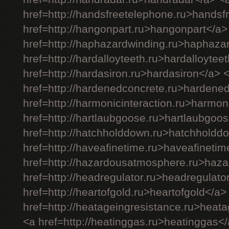
href=http://handsfreetelephone.ru>handsf
href=http://hangonpart.ru>hangonpart</a>
href=http://haphazardwinding.ru>haphaza
href=http://hardalloyteeth.ru>hardalloytee
href=http://hardasiron.ru>hardasiron</a> 
href=http://hardenedconcrete.ru>hardene
href=http://harmonicinteraction.ru>harmon
href=http://hartlaubgoose.ru>hartlaubgoo
href=http://hatchholddown.ru>hatchholdd
href=http://haveafinetime.ru>haveafineti
href=http://hazardousatmosphere.ru>haz
href=http://headregulator.ru>headregulato
href=http://heartofgold.ru>heartofgold</a>
href=http://heatageingresistance.ru>heat
<a href=http://heatinggas.ru>heatinggas<