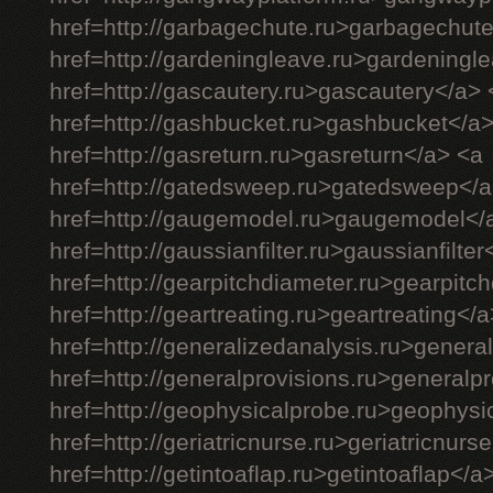
href=http://garbagechute.ru>garbagechut
href=http://gardeningleave.ru>gardeningl
href=http://gascautery.ru>gascautery</a> 
href=http://gashbucket.ru>gashbucket</a
href=http://gasreturn.ru>gasreturn</a> <a
href=http://gatedsweep.ru>gatedsweep</a
href=http://gaugemodel.ru>gaugemodel</
href=http://gaussianfilter.ru>gaussianfilter
href=http://gearpitchdiameter.ru>gearpitc
href=http://geartreating.ru>geartreating</
href=http://generalizedanalysis.ru>genera
href=http://generalprovisions.ru>generalp
href=http://geophysicalprobe.ru>geophysi
href=http://geriatricnurse.ru>geriatricnurs
href=http://getintoaflap.ru>getintoaflap</a