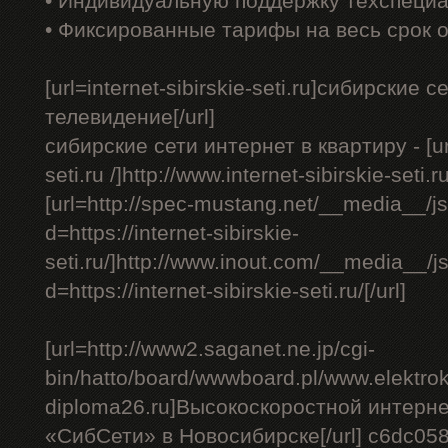
• Индивидуальную поддержку техспеци
• Фиксированные тарифы на весь срок 
[url=internet-sibirskie-seti.ru]сибирски
телевидение[/url]
сибирские сети интернет в квартиру - [url=
seti.ru /]http://www.internet-sibirskie-seti.ru
[url=http://spec-mustang.net/__media__/j
d=https://internet-sibirskie-
seti.ru/]http://www.inout.com/__media__/j
d=https://internet-sibirskie-seti.ru/[/url]
[url=http://www2.saganet.ne.jp/cgi-
bin/hatto/board/wwwboard.pl/www.elektrok
diploma26.ru]Высокоскоростной интерне
«СибСети» в Новосибирске[/url] c6dc05