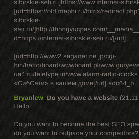
sibirskie-seti.ru]https://www.internet-sibirsk
[url=https://old.mephi.ru/bitrix/redirect.php
sibirskie-
seti.ru/]http://thongyucpas.com/__media_
d=https://internet-sibirskie-seti.ru/[/url]
[url=http://www2.saganet.ne.jp/cgi-
bin/hatto/board/wwwboard.pl/www.guryev
ua4.ru/teletype.in/www.alarm-radio-cloc
«СибСети» в вашем доме[/url] adc64_b
Bryanlew
,
Do you have a website
(21.11
Hello!
Do you want to become the best SEO specia
do you want to outpace your competitors?