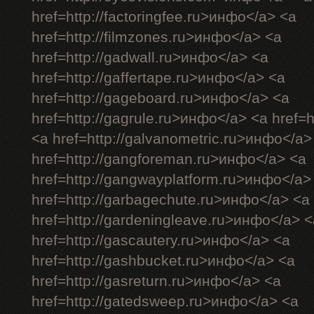
href=http://factoringfee.ru>инфо</a> <a
href=http://filmzones.ru>инфо</a> <a
href=http://gadwall.ru>инфо</a> <a
href=http://gaffertape.ru>инфо</a> <a
href=http://gageboard.ru>инфо</a> <a
href=http://gagrule.ru>инфо</a> <a href=h
<a href=http://galvanometric.ru>инфо</a>
href=http://gangforeman.ru>инфо</a> <a
href=http://gangwayplatform.ru>инфо</a>
href=http://garbagechute.ru>инфо</a> <a
href=http://gardeningleave.ru>инфо</a> <
href=http://gascautery.ru>инфо</a> <a
href=http://gashbucket.ru>инфо</a> <a
href=http://gasreturn.ru>инфо</a> <a
href=http://gatedsweep.ru>инфо</a> <a