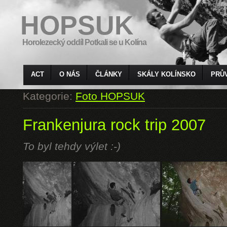
HOPSUK
Horolezecký oddíl Potkali se u Kolína
ACT
O NÁS
ČLÁNKY
SKÁLY KOLÍNSKO
PRŮ
Kategorie:
Foto HOPSUK
Frankenjura rock trip 2007
To byl tehdy výlet :-)