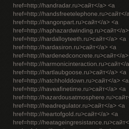
href=http://handradar.ru>сайт</a> <a
href=http://handsfreetelephone.ru>сайт</
href=http://hangonpart.ru>сайт</a> <a
href=http://haphazardwinding.ru>сайт</a>
href=http://hardalloyteeth.ru>сайт</a> <a
href=http://hardasiron.ru>сайт</a> <a
href=http://hardenedconcrete.ru>сайт</a>
href=http://harmonicinteraction.ru>сайт</
href=http://hartlaubgoose.ru>сайт</a> <a
href=http://hatchholddown.ru>сайт</a> <a
href=http://haveafinetime.ru>сайт</a> <a
href=http://hazardousatmosphere.ru>сайт
href=http://headregulator.ru>сайт</a> <a
href=http://heartofgold.ru>сайт</a> <a
href=http://heatageingresistance.ru>сайт