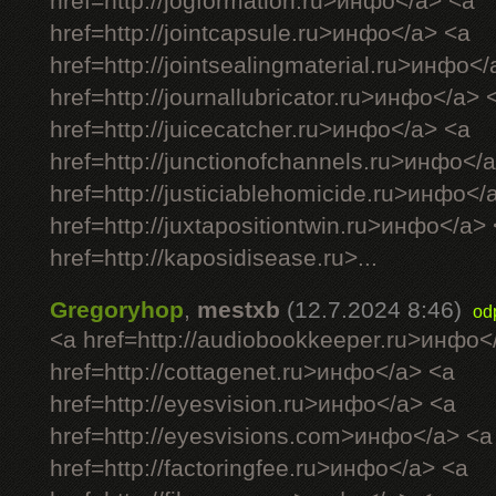
href=http://jogformation.ru>инфо</a> <a
href=http://jointcapsule.ru>инфо</a> <a
href=http://jointsealingmaterial.ru>инфо<
href=http://journallubricator.ru>инфо</a> 
href=http://juicecatcher.ru>инфо</a> <a
href=http://junctionofchannels.ru>инфо</
href=http://justiciablehomicide.ru>инфо</
href=http://juxtapositiontwin.ru>инфо</a>
href=http://kaposidisease.ru>...
Gregoryhop
,
mestxb
(12.7.2024 8:46)
od
<a href=http://audiobookkeeper.ru>инфо<
href=http://cottagenet.ru>инфо</a> <a
href=http://eyesvision.ru>инфо</a> <a
href=http://eyesvisions.com>инфо</a> <a
href=http://factoringfee.ru>инфо</a> <a