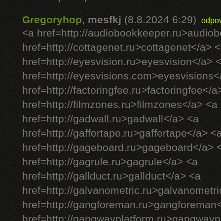
Gregoryhop
,
mesfkj
(8.8.2024 6:29)
odpo
<a href=http://audiobookkeeper.ru>audio
href=http://cottagenet.ru>cottagenet</a> 
href=http://eyesvision.ru>eyesvision</a> 
href=http://eyesvisions.com>eyesvisions<
href=http://factoringfee.ru>factoringfee</a
href=http://filmzones.ru>filmzones</a> <a
href=http://gadwall.ru>gadwall</a> <a
href=http://gaffertape.ru>gaffertape</a> <
href=http://gageboard.ru>gageboard</a> 
href=http://gagrule.ru>gagrule</a> <a
href=http://gallduct.ru>gallduct</a> <a
href=http://galvanometric.ru>galvanometr
href=http://gangforeman.ru>gangforeman
href=http://gangwayplatform.ru>gangwayp