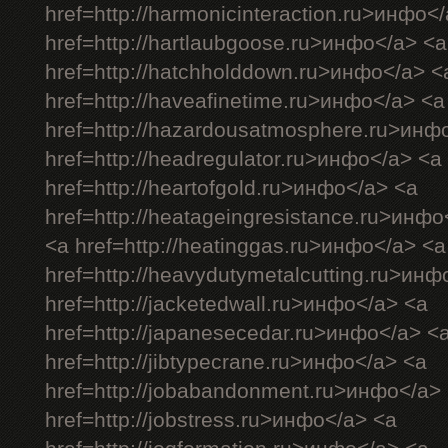
href=http://harmonicinteraction.ru>инфо<
href=http://hartlaubgoose.ru>инфо</a> <a
href=http://hatchholddown.ru>инфо</a> <
href=http://haveafinetime.ru>инфо</a> <a
href=http://hazardousatmosphere.ru>инф
href=http://headregulator.ru>инфо</a> <a
href=http://heartofgold.ru>инфо</a> <a
href=http://heatageingresistance.ru>инфо
<a href=http://heatinggas.ru>инфо</a> <a
href=http://heavydutymetalcutting.ru>инф
href=http://jacketedwall.ru>инфо</a> <a
href=http://japanesecedar.ru>инфо</a> <
href=http://jibtypecrane.ru>инфо</a> <a
href=http://jobabandonment.ru>инфо</a>
href=http://jobstress.ru>инфо</a> <a