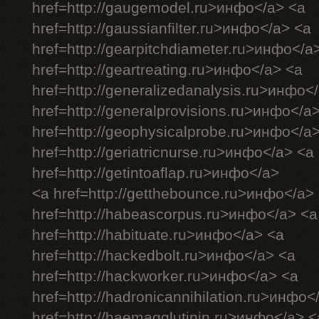
href=http://gaugemodel.ru>инфо</a> <a
href=http://gaussianfilter.ru>инфо</a> <a
href=http://gearpitchdiameter.ru>инфо</a
href=http://geartreating.ru>инфо</a> <a
href=http://generalizedanalysis.ru>инфо<
href=http://generalprovisions.ru>инфо</a
href=http://geophysicalprobe.ru>инфо</a
href=http://geriatricnurse.ru>инфо</a> <a
href=http://getintoaflap.ru>инфо</a>
<a href=http://getthebounce.ru>инфо</a>
href=http://habeascorpus.ru>инфо</a> <a
href=http://habituate.ru>инфо</a> <a
href=http://hackedbolt.ru>инфо</a> <a
href=http://hackworker.ru>инфо</a> <a
href=http://hadronicannihilation.ru>инфо<
href=http://haemagglutinin.ru>инфо</a> <