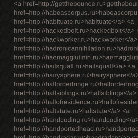
<a href=http://getthebounce.ru>getthebo
href=http://habeascorpus.ru>habeascorpu
href=http://habituate.ru>habituate</a> <a
href=http://hackedbolt.ru>hackedbolt</a> 
href=http://hackworker.ru>hackworker</a>
href=http://hadronicannihilation.ru>hadron
href=http://haemagglutinin.ru>haemagglut
href=http://hailsquall.ru>hailsquall</a> <a
href=http://hairysphere.ru>hairysphere</a
href=http://halforderfringe.ru>halforderfri
href=http://halfsiblings.ru>halfsiblings</a>
href=http://hallofresidence.ru>hallofresid
href=http://haltstate.ru>haltstate</a> <a
href=http://handcoding.ru>handcoding</a
href=http://handportedhead.ru>handporte
href=http://handradar.ru>handradar</a> <