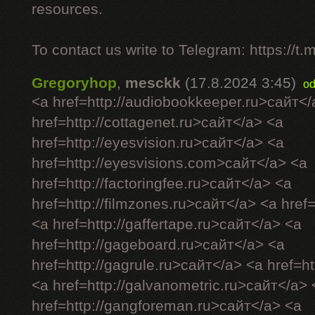
resources.
To contact us write to Telegram: https://
Gregoryhop
,
mesckk
(17.8.2024 3:45)
od
<a href=http://audiobookkeeper.ru>сайт</
href=http://cottagenet.ru>сайт</a> <a
href=http://eyesvision.ru>сайт</a> <a
href=http://eyesvisions.com>сайт</a> <a
href=http://factoringfee.ru>сайт</a> <a
href=http://filmzones.ru>сайт</a> <a href
<a href=http://gaffertape.ru>сайт</a> <a
href=http://gageboard.ru>сайт</a> <a
href=http://gagrule.ru>сайт</a> <a href=ht
<a href=http://galvanometric.ru>сайт</a> 
href=http://gangforeman.ru>сайт</a> <a