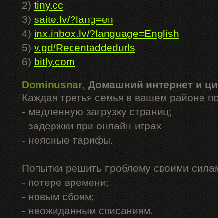
2)
tiny.cc
3)
saite.lv/?lang=en
4)
inx.inbox.lv/?language=English
5)
v.gd/Recentaddedurls
6)
bitly.com
Dominusnar
,
Домашний интернет и ци
Каждая третья семья в вашем районе п
- медленную загрузку страниц;
- задержки при онлайн-играх;
- неясные тарифы.
Попытки решить проблему своими силам
- потере времени;
- новым сбоям;
- неожиданным списаниям.