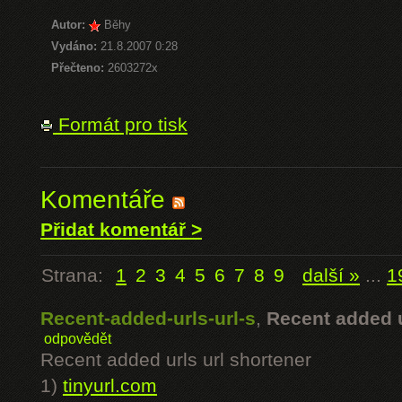
Autor:
Běhy
Vydáno:
21.8.2007 0:28
Přečteno:
2603272x
Formát pro tisk
Komentáře
Přidat komentář >
Strana:
1
2
3
4
5
6
7
8
9
další »
...
1
Recent-added-urls-url-s
,
Recent added u
odpovědět
Recent added urls url shortener
1)
tinyurl.com