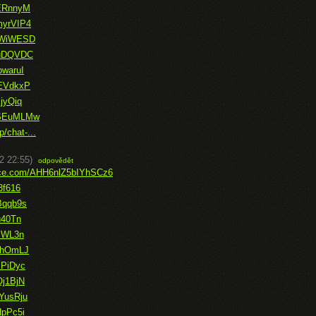
oERnnyM
myrVIP4
oNWiWESD
w1uDQVDC
pwaruI
zEVdkxP
jyQiq
wsSEuMLMw
/chat-...
2 22:55)
odpovědět
fice.com/AHH6nlZ5bIYhSCz6
3f616
Bqqb9s
u40Tn
fmWL3n
c8hOmLJ
MPiDyc
Qj1BjN
YusRju
HpPc5i