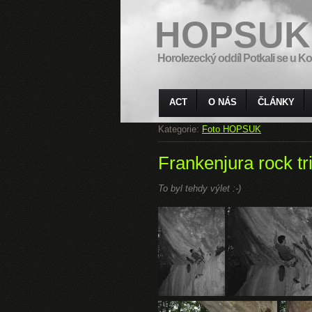
HOPSUK
Horolezecký oddíl Potkali se u Ko
ACT
O NÁS
ČLÁNKY
Kategorie:
Foto HOPSUK
Frankenjura rock tr
To byl tehdy výlet :-)