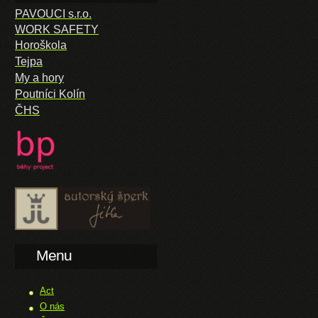
PAVOUCI s.r.o.
WORK SAFETY
Horoškola
Tejpa
My a hory
Poutníci Kolín
ČHS
Menu
Act
O nás