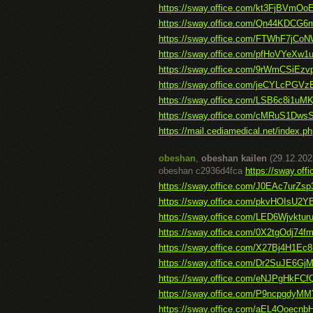
https://sway.office.com/kt3FjBVmO
https://sway.office.com/Qn44KDCG6
https://sway.office.com/FTWhF7jC
https://sway.office.com/pfHoVYeX
https://sway.office.com/9rWmCSiEzv
https://sway.office.com/jeCYLcPGV
https://sway.office.com/LSB6c8i1uMK
https://sway.office.com/cMRuS1D
https://mail.cediamedical.net/index.php
obeshan
,
obeshan kailen
(29.12.202
obeshan c2936d4fca
https://sway.of
https://sway.office.com/J0EAc7urZsp
https://sway.office.com/pkvHOIsU2Y
https://sway.office.com/LED6Wjvktur
https://sway.office.com/0X2tgOdj74
https://sway.office.com/X27Bj4H1E
https://sway.office.com/Dr2SuJE6Gj
https://sway.office.com/eNJPgHkFCf
https://sway.office.com/P9ncpgdyMM
https://sway.office.com/aEL4Ooecnb