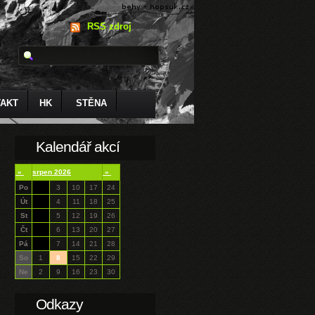
RSS zdroj
AKT
HK
STĚNA
Kalendář akcí
«
srpen 2026
»
Po
3
10
17
24
Út
4
11
18
25
St
5
12
19
26
Čt
6
13
20
27
Pá
7
14
21
28
So
1
8
15
22
29
Ne
2
9
16
23
30
Odkazy