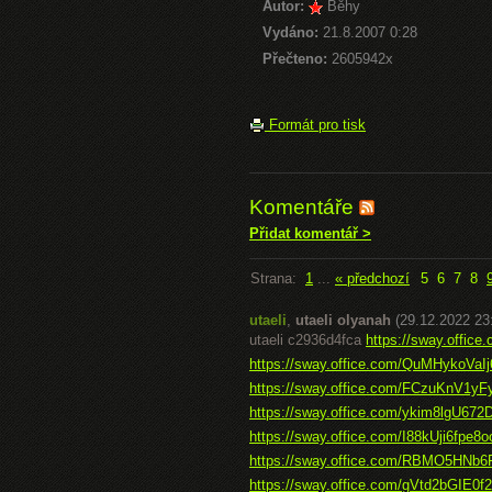
Autor:
Běhy
Vydáno:
21.8.2007 0:28
Přečteno:
2605942x
Formát pro tisk
Komentáře
Přidat komentář >
Strana:
1
...
« předchozí
5
6
7
8
utaeli
,
utaeli olyanah
(29.12.2022 23
utaeli c2936d4fca
https://sway.office
https://sway.office.com/QuMHykoVaI
https://sway.office.com/FCzuKnV1y
https://sway.office.com/ykim8lgU672
https://sway.office.com/I88kUji6fpe8
https://sway.office.com/RBMO5HN
https://sway.office.com/gVtd2bGIE0f