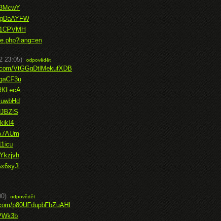
Yv3McwY
dPgDaAYFW
RZ1CPVMH
e.php?lang=en
2 23:05)
odpovědět
ce.com/VtGGgDtlMekufXDB
3gaCF3u
CRKLecA
GmuwbHd
NJBZiS
kikI4
SA7AUm
11icu
Ykzjvh
Gx6syJi
00)
odpovědět
ce.com/p80UFdupbFbZuAHl
XPWk3b