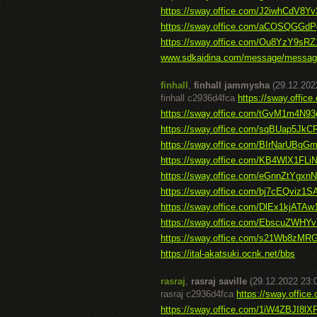
https://sway.office.com/J2iwhCdV8
https://sway.office.com/aCOSQGG
https://sway.office.com/Ou8YzY9s
www.sdkaidina.com/message/messag
finhall
,
finhall jammysha
(29.12.202
finhall c2936d4fca
https://sway.offi
https://sway.office.com/tGvM1m4N9
https://sway.office.com/sqBUap5Jk
https://sway.office.com/BIrNarUBg
https://sway.office.com/KB4WlX1FLi
https://sway.office.com/eGnnZtYgxnN
https://sway.office.com/bj7cEQviz1
https://sway.office.com/DlEx1kjATAw
https://sway.office.com/EbscuZWHYv
https://sway.office.com/s21Wb8zMR
https://ital-akatsuki.ocnk.net/bbs
rasraj
,
rasraj saville
(29.12.2022 23:
rasraj c2936d4fca
https://sway.offi
https://sway.office.com/1iW4ZBJI8l