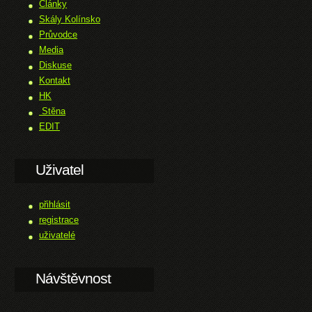
Články
Skály Kolínsko
Průvodce
Media
Diskuse
Kontakt
HK
Stěna
EDIT
Uživatel
přihlásit
registrace
uživatelé
Návštěvnost