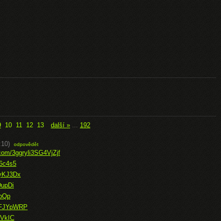
9
10
11
12
13
další »
...
192
:10)
odpovědět
.com/3ggryli3SG4VjZjf
j6c4s5
FyKJ3Dx
DupDi
ooQp
b6FJYpWRP
2VkIC