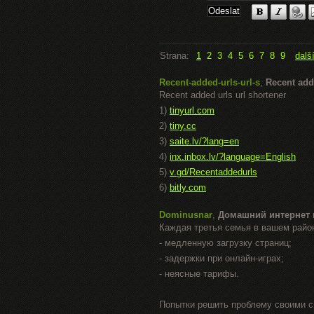
Strana:
1
2
3
4
5
6
7
8
9
dalš
Recent-added-urls-url-s
,
Recent add
Recent added urls url shortener
1)
tinyurl.com
2)
tiny.cc
3)
saite.lv/?lang=en
4)
inx.inbox.lv/?language=English
5)
v.gd/Recentaddedurls
6)
bitly.com
Dominusnar
,
Домашний интернет 
Каждая третья семья в вашем райо
- медленную загрузку страниц;
- задержки при онлайн-играх;
- неясные тарифы.
Попытки решить проблему своими с