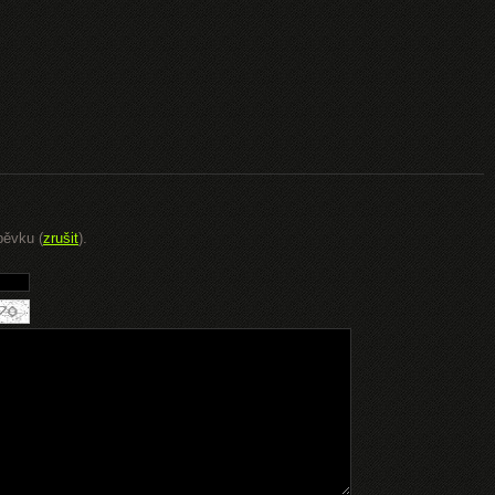
pěvku (
zrušit
).