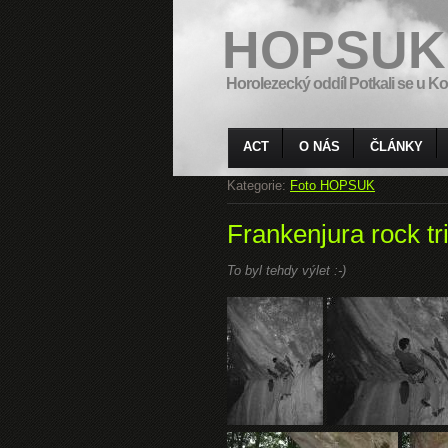
HOPSUK
Horolezecký oddíl Potkali se u Ko
ACT
O NÁS
ČLÁNKY
Kategorie:
Foto HOPSUK
Frankenjura rock tr
To byl tehdy výlet :-)