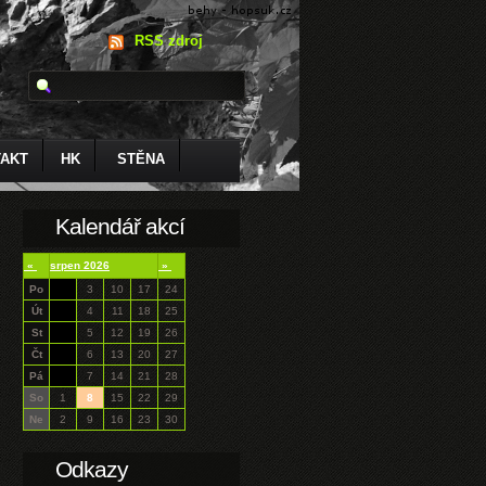
RSS zdroj
AKT
HK
STĚNA
Kalendář akcí
«
srpen 2026
»
Po
3
10
17
24
Út
4
11
18
25
St
5
12
19
26
Čt
6
13
20
27
Pá
7
14
21
28
So
1
8
15
22
29
Ne
2
9
16
23
30
Odkazy