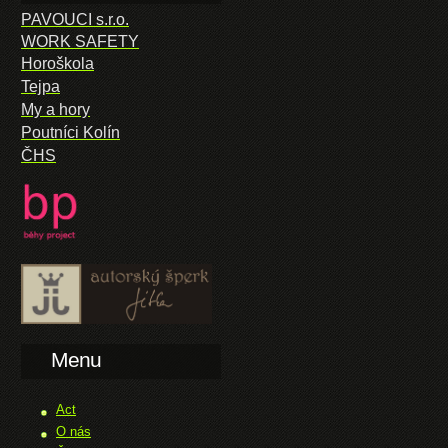
PAVOUCI s.r.o.
WORK SAFETY
Horoškola
Tejpa
My a hory
Poutníci Kolín
ČHS
Menu
Act
O nás