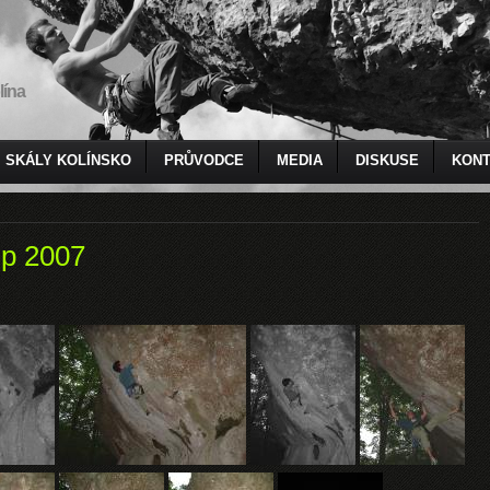
lína
SKÁLY KOLÍNSKO
PRŮVODCE
MEDIA
DISKUSE
KONT
ip 2007