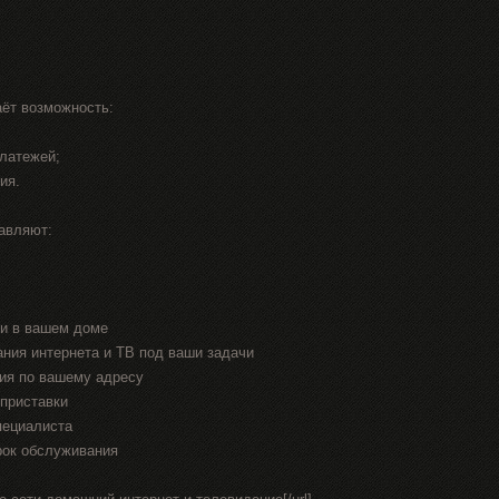
ёт возможность:
платежей;
ия.
авляют:
ти в вашем доме
ания интернета и ТВ под ваши задачи
ия по вашему адресу
приставки
пециалиста
рок обслуживания