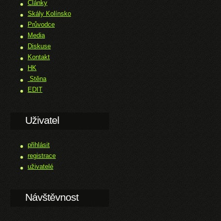
Články
Skály Kolínsko
Průvodce
Media
Diskuse
Kontakt
HK
Stěna
EDIT
Uživatel
přihlásit
registrace
uživatelé
Návštěvnost