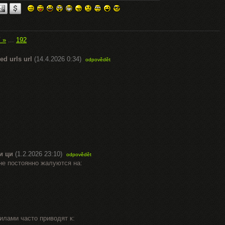
í »
...
192
ed urls url
(14.4.2026 0:34)
odpovědět
и ци
(1.2.2026 23:10)
odpovědět
не постоянно жалуются на:
илами часто приводят к: