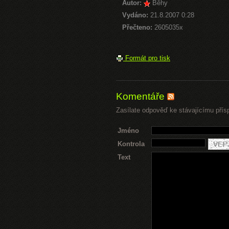
Autor:
Běhy
Vydáno:
21.8.2007 0:28
Přečteno:
2605035x
Formát pro tisk
Komentáře
Zasílate odpověď ke stávajícímu přís
Jméno
Kontrola
Text