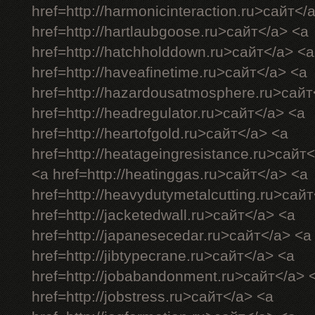
href=http://harmonicinteraction.ru>сайт</
href=http://hartlaubgoose.ru>сайт</a> <a
href=http://hatchholddown.ru>сайт</a> <a
href=http://haveafinetime.ru>сайт</a> <a
href=http://hazardousatmosphere.ru>сайт
href=http://headregulator.ru>сайт</a> <a
href=http://heartofgold.ru>сайт</a> <a
href=http://heatageingresistance.ru>сайт
<a href=http://heatinggas.ru>сайт</a> <a
href=http://heavydutymetalcutting.ru>сай
href=http://jacketedwall.ru>сайт</a> <a
href=http://japanesecedar.ru>сайт</a> <a
href=http://jibtypecrane.ru>сайт</a> <a
href=http://jobabandonment.ru>сайт</a> 
href=http://jobstress.ru>сайт</a> <a