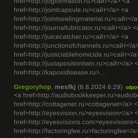
href=http://jogformation.ru>сайт</a> <a
href=http://jointcapsule.ru>сайт</a> <a
href=http://jointsealingmaterial.ru>сайт</
href=http://journallubricator.ru>сайт</a> <
href=http://juicecatcher.ru>сайт</a> <a
href=http://junctionofchannels.ru>сайт</a
href=http://justiciablehomicide.ru>сайт</a
href=http://juxtapositiontwin.ru>сайт</a> 
href=http://kaposidisease.ru>...
Gregoryhop
,
mesfkj
(8.8.2024 6:29)
odpo
<a href=http://audiobookkeeper.ru>audio
href=http://cottagenet.ru>cottagenet</a> 
href=http://eyesvision.ru>eyesvision</a> 
href=http://eyesvisions.com>eyesvisions<
href=http://factoringfee.ru>factoringfee</a