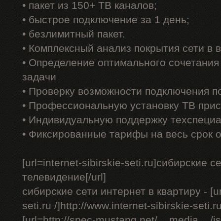
• пакет из 150+ ТВ каналов;
• быстрое подключение за 1 день;
• безлимитный пакет.
• Комплексный анализ покрытия сети в
• Определение оптимального сочетания
задачи
• Проверку возможности подключения п
• Профессиональную установку ТВ прис
• Индивидуальную поддержку техспеци
• Фиксированные тарифы на весь срок 
[url=internet-sibirskie-seti.ru]сибирски
телевидение[/url]
сибирские сети интернет в квартиру - [url=
seti.ru /]http://www.internet-sibirskie-seti.ru
[url=http://spec-mustang.net/__media__/j