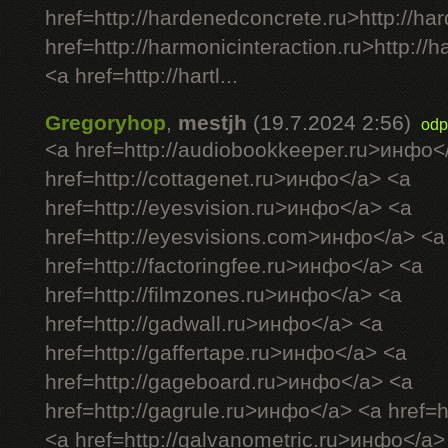
href=http://hardenedconcrete.ru>http://h
href=http://harmonicinteraction.ru>http://
<a href=http://hartl...
Gregoryhop
,
mestjh
(19.7.2024 2:56)
odp
<a href=http://audiobookkeeper.ru>инфо<
href=http://cottagenet.ru>инфо</a> <a
href=http://eyesvision.ru>инфо</a> <a
href=http://eyesvisions.com>инфо</a> <a
href=http://factoringfee.ru>инфо</a> <a
href=http://filmzones.ru>инфо</a> <a
href=http://gadwall.ru>инфо</a> <a
href=http://gaffertape.ru>инфо</a> <a
href=http://gageboard.ru>инфо</a> <a
href=http://gagrule.ru>инфо</a> <a href=h
<a href=http://galvanometric.ru>инфо</a>