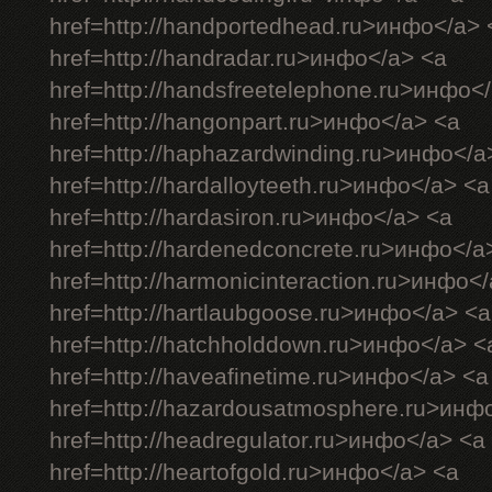
href=http://handportedhead.ru>инфо</a> 
href=http://handradar.ru>инфо</a> <a
href=http://handsfreetelephone.ru>инфо<
href=http://hangonpart.ru>инфо</a> <a
href=http://haphazardwinding.ru>инфо</a
href=http://hardalloyteeth.ru>инфо</a> <a
href=http://hardasiron.ru>инфо</a> <a
href=http://hardenedconcrete.ru>инфо</a
href=http://harmonicinteraction.ru>инфо<
href=http://hartlaubgoose.ru>инфо</a> <a
href=http://hatchholddown.ru>инфо</a> <
href=http://haveafinetime.ru>инфо</a> <a
href=http://hazardousatmosphere.ru>инф
href=http://headregulator.ru>инфо</a> <a
href=http://heartofgold.ru>инфо</a> <a