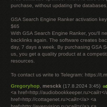
purchase, without updating the databases,
GSA Search Engine Ranker activation key
$65
With GSA Search Engine Ranker, you'll ne
backlinks again. The software creates bac
day, 7 days a week. By purchasing GSA 
us, you get a quality product at a competit
resources.
To contact us write to Telegram: https://
Gregoryhop
,
mesckk
(17.8.2024 3:45)
od
<a href=http://audiobookkeeper.ru>сайт</
href=http://cottagenet.ru>сайт</a> <a
href=http://eyesvision.ru>сайт</a> <a