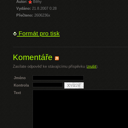
Autor:
Běhy
Vydáno:
21.8.2007 0:28
Přečteno:
2606236x
Formát pro tisk
Komentáře
Zasílate odpověď ke stávajícímu příspěvku (
zrušit
).
Jméno
Kontrola
Text