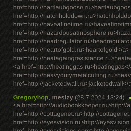
href=http://hartlaubgoose.ru>hartlaubgoo
href=http://hatchholddown.ru>hatchholdd
href=http://haveafinetime.ru>haveafineti
href=http://hazardousatmosphere.ru>haz
href=http://headregulator.ru>headregulato
href=http://heartofgold.ru>heartofgold</a>
href=http://heatageingresistance.ru>heat
<a href=http://heatinggas.ru>heatinggas<
href=http://heavydutymetalcutting.ru>hea
href=http://jacketedwall.ru>jacketedwall</a
Gregoryhop
,
meslzy
(28.7.2024 13:24)
o
<a href=http://audiobookkeeper.ru>http:/
href=http://cottagenet.ru>http://cottagenet
href=http://eyesvision.ru>http://eyesvision
href=http://eyesvisions.com>http://eyesv