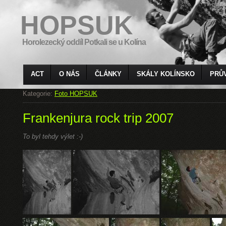
HOPSUK
Horolezecký oddíl Potkali se u Kolína
ACT
O NÁS
ČLÁNKY
SKÁLY KOLÍNSKO
PRŮ
Kategorie:
Foto HOPSUK
Frankenjura rock trip 2007
To byl tehdy výlet :-)