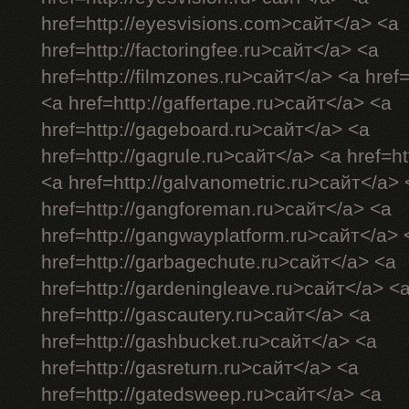
href=http://eyesvisions.com>сайт</a> <a
href=http://factoringfee.ru>сайт</a> <a
href=http://filmzones.ru>сайт</a> <a href
<a href=http://gaffertape.ru>сайт</a> <a
href=http://gageboard.ru>сайт</a> <a
href=http://gagrule.ru>сайт</a> <a href=ht
<a href=http://galvanometric.ru>сайт</a> 
href=http://gangforeman.ru>сайт</a> <a
href=http://gangwayplatform.ru>сайт</a> 
href=http://garbagechute.ru>сайт</a> <a
href=http://gardeningleave.ru>сайт</a> <
href=http://gascautery.ru>сайт</a> <a
href=http://gashbucket.ru>сайт</a> <a
href=http://gasreturn.ru>сайт</a> <a
href=http://gatedsweep.ru>сайт</a> <a