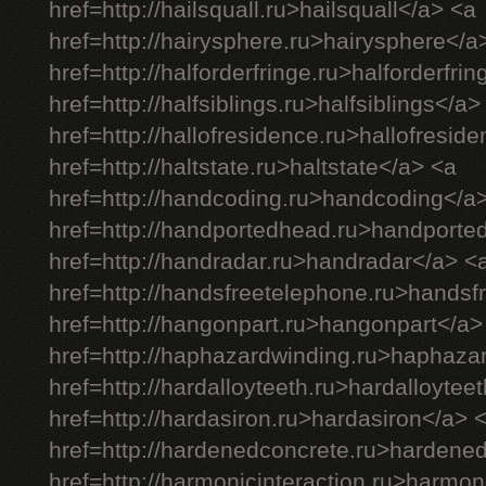
href=http://hailsquall.ru>hailsquall</a> <a
href=http://hairysphere.ru>hairysphere</a
href=http://halforderfringe.ru>halforderfri
href=http://halfsiblings.ru>halfsiblings</a>
href=http://hallofresidence.ru>hallofresid
href=http://haltstate.ru>haltstate</a> <a
href=http://handcoding.ru>handcoding</a
href=http://handportedhead.ru>handporte
href=http://handradar.ru>handradar</a> <
href=http://handsfreetelephone.ru>handsf
href=http://hangonpart.ru>hangonpart</a>
href=http://haphazardwinding.ru>haphaza
href=http://hardalloyteeth.ru>hardalloytee
href=http://hardasiron.ru>hardasiron</a> 
href=http://hardenedconcrete.ru>hardene
href=http://harmonicinteraction.ru>harmon