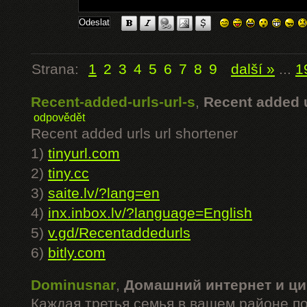
Strana:
1
2
3
4
5
6
7
8
9
další »
...
1
Recent-added-urls-url-s
,
Recent added u
odpovědět
Recent added urls url shortener
1)
tinyurl.com
2)
tiny.cc
3)
saite.lv/?lang=en
4)
inx.inbox.lv/?language=English
5)
v.gd/Recentaddedurls
6)
bitly.com
Dominusnar
,
Домашний интернет и ци
Каждая третья семья в вашем районе п