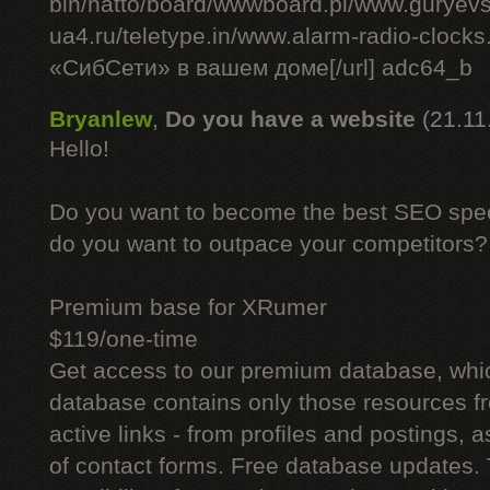
bin/hatto/board/wwwboard.pl/www.guryev
ua4.ru/teletype.in/www.alarm-radio-cloc
«СибСети» в вашем доме[/url] adc64_b
Bryanlew
,
Do you have a website
(21.11
Hello!
Do you want to become the best SEO specia
do you want to outpace your competitors?
Premium base for XRumer
$119/one-time
Get access to our premium database, whi
database contains only those resources fr
active links - from profiles and postings, a
of contact forms. Free database updates. 