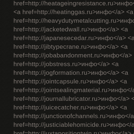
href=http://heatageingresistance.ru>инфо
<a href=http://heatinggas.ru>инфо</a> <a
href=http://heavydutymetalcutting.ru>инф
href=http://jacketedwall.ru>инфо</a> <a
href=http://japanesecedar.ru>инфо</a> <
href=http://jibtypecrane.ru>инфо</a> <a
href=http://jobabandonment.ru>инфо</a>
href=http://jobstress.ru>инфо</a> <a
href=http://jogformation.ru>инфо</a> <a
href=http://jointcapsule.ru>инфо</a> <a
href=http://jointsealingmaterial.ru>инфо<
href=http://journallubricator.ru>инфо</a> 
href=http://juicecatcher.ru>инфо</a> <a
href=http://junctionofchannels.ru>инфо</
href=http://justiciablehomicide.ru>инфо</
href=http://juxtapositiontwin.ru>инфо</a>