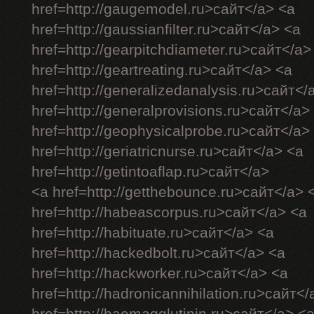
href=http://gaugemodel.ru>сайт</a> <a
href=http://gaussianfilter.ru>сайт</a> <a
href=http://gearpitchdiameter.ru>сайт</a>
href=http://geartreating.ru>сайт</a> <a
href=http://generalizedanalysis.ru>сайт</
href=http://generalprovisions.ru>сайт</a>
href=http://geophysicalprobe.ru>сайт</a>
href=http://geriatricnurse.ru>сайт</a> <a
href=http://getintoaflap.ru>сайт</a>
<a href=http://getthebounce.ru>сайт</a> 
href=http://habeascorpus.ru>сайт</a> <a
href=http://habituate.ru>сайт</a> <a
href=http://hackedbolt.ru>сайт</a> <a
href=http://hackworker.ru>сайт</a> <a
href=http://hadronicannihilation.ru>сайт</