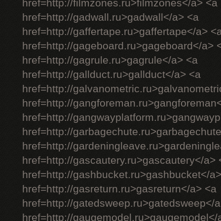
href=http://filmzones.ru>filmzones</a> <a
href=http://gadwall.ru>gadwall</a> <a
href=http://gaffertape.ru>gaffertape</a> <
href=http://gageboard.ru>gageboard</a> 
href=http://gagrule.ru>gagrule</a> <a
href=http://gallduct.ru>gallduct</a> <a
href=http://galvanometric.ru>galvanometr
href=http://gangforeman.ru>gangforeman
href=http://gangwayplatform.ru>gangwayp
href=http://garbagechute.ru>garbagechut
href=http://gardeningleave.ru>gardeningl
href=http://gascautery.ru>gascautery</a> 
href=http://gashbucket.ru>gashbucket</a
href=http://gasreturn.ru>gasreturn</a> <a
href=http://gatedsweep.ru>gatedsweep</a
href=http://gaugemodel.ru>gaugemodel</