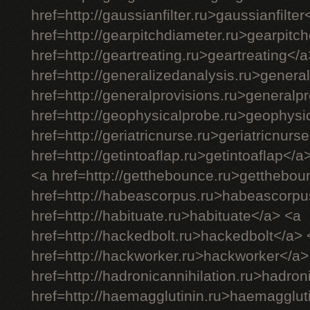
href=http://gaussianfilter.ru>gaussianfilter
href=http://gearpitchdiameter.ru>gearpitc
href=http://geartreating.ru>geartreating</
href=http://generalizedanalysis.ru>genera
href=http://generalprovisions.ru>generalp
href=http://geophysicalprobe.ru>geophysi
href=http://geriatricnurse.ru>geriatricnurs
href=http://getintoaflap.ru>getintoaflap</a
<a href=http://getthebounce.ru>getthebo
href=http://habeascorpus.ru>habeascorpu
href=http://habituate.ru>habituate</a> <a
href=http://hackedbolt.ru>hackedbolt</a> 
href=http://hackworker.ru>hackworker</a>
href=http://hadronicannihilation.ru>hadron
href=http://haemagglutinin.ru>haemagglut