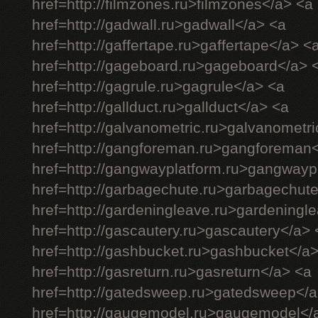
href=http://filmzones.ru>filmzones</a> <a
href=http://gadwall.ru>gadwall</a> <a
href=http://gaffertape.ru>gaffertape</a> <
href=http://gageboard.ru>gageboard</a> 
href=http://gagrule.ru>gagrule</a> <a
href=http://gallduct.ru>gallduct</a> <a
href=http://galvanometric.ru>galvanometr
href=http://gangforeman.ru>gangforeman
href=http://gangwayplatform.ru>gangwayp
href=http://garbagechute.ru>garbagechut
href=http://gardeningleave.ru>gardeningl
href=http://gascautery.ru>gascautery</a> 
href=http://gashbucket.ru>gashbucket</a
href=http://gasreturn.ru>gasreturn</a> <a
href=http://gatedsweep.ru>gatedsweep</a
href=http://gaugemodel.ru>gaugemodel</