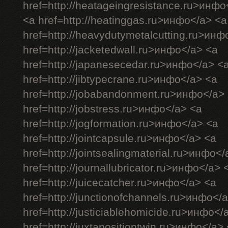
href=http://heatageingresistance.ru>инфо
<a href=http://heatinggas.ru>инфо</a> <a
href=http://heavydutymetalcutting.ru>инф
href=http://jacketedwall.ru>инфо</a> <a
href=http://japanesecedar.ru>инфо</a> <
href=http://jibtypecrane.ru>инфо</a> <a
href=http://jobabandonment.ru>инфо</a>
href=http://jobstress.ru>инфо</a> <a
href=http://jogformation.ru>инфо</a> <a
href=http://jointcapsule.ru>инфо</a> <a
href=http://jointsealingmaterial.ru>инфо<
href=http://journallubricator.ru>инфо</a> 
href=http://juicecatcher.ru>инфо</a> <a
href=http://junctionofchannels.ru>инфо</
href=http://justiciablehomicide.ru>инфо</
href=http://juxtapositiontwin.ru>инфо</a>