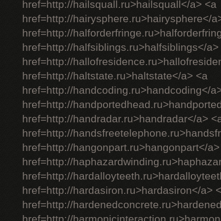
href=http://hailsquall.ru>hailsquall</a> <a
href=http://hairysphere.ru>hairysphere</a
href=http://halforderfringe.ru>halforderfri
href=http://halfsiblings.ru>halfsiblings</a>
href=http://hallofresidence.ru>hallofresid
href=http://haltstate.ru>haltstate</a> <a
href=http://handcoding.ru>handcoding</a
href=http://handportedhead.ru>handporte
href=http://handradar.ru>handradar</a> <
href=http://handsfreetelephone.ru>handsf
href=http://hangonpart.ru>hangonpart</a>
href=http://haphazardwinding.ru>haphaza
href=http://hardalloyteeth.ru>hardalloytee
href=http://hardasiron.ru>hardasiron</a> 
href=http://hardenedconcrete.ru>hardene
href=http://harmonicinteraction.ru>harmon