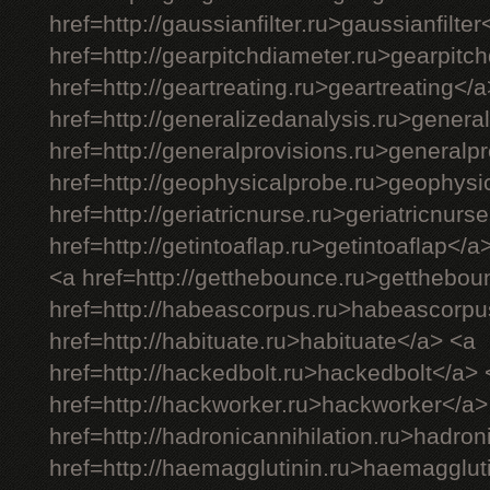
href=http://gaussianfilter.ru>gaussianfilter
href=http://gearpitchdiameter.ru>gearpitc
href=http://geartreating.ru>geartreating</
href=http://generalizedanalysis.ru>genera
href=http://generalprovisions.ru>generalp
href=http://geophysicalprobe.ru>geophysi
href=http://geriatricnurse.ru>geriatricnurs
href=http://getintoaflap.ru>getintoaflap</a
<a href=http://getthebounce.ru>getthebo
href=http://habeascorpus.ru>habeascorpu
href=http://habituate.ru>habituate</a> <a
href=http://hackedbolt.ru>hackedbolt</a> 
href=http://hackworker.ru>hackworker</a>
href=http://hadronicannihilation.ru>hadron
href=http://haemagglutinin.ru>haemagglut