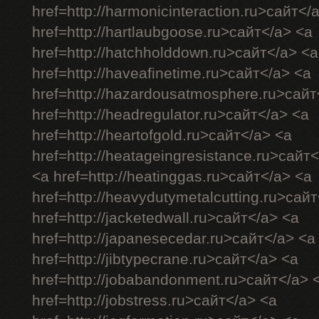
href=http://harmonicinteraction.ru>сайт</
href=http://hartlaubgoose.ru>сайт</a> <a
href=http://hatchholddown.ru>сайт</a> <a
href=http://haveafinetime.ru>сайт</a> <a
href=http://hazardousatmosphere.ru>сайт
href=http://headregulator.ru>сайт</a> <a
href=http://heartofgold.ru>сайт</a> <a
href=http://heatageingresistance.ru>сайт
<a href=http://heatinggas.ru>сайт</a> <a
href=http://heavydutymetalcutting.ru>сай
href=http://jacketedwall.ru>сайт</a> <a
href=http://japanesecedar.ru>сайт</a> <a
href=http://jibtypecrane.ru>сайт</a> <a
href=http://jobabandonment.ru>сайт</a> 
href=http://jobstress.ru>сайт</a> <a