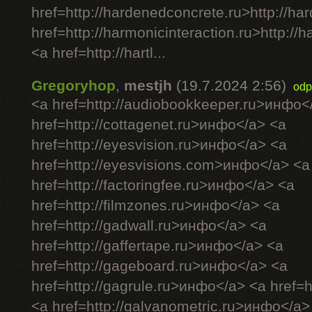
href=http://hardenedconcrete.ru>http://h
href=http://harmonicinteraction.ru>http://
<a href=http://hartl...
Gregoryhop
,
mestjh
(19.7.2024 2:56)
odp
<a href=http://audiobookkeeper.ru>инфо<
href=http://cottagenet.ru>инфо</a> <a
href=http://eyesvision.ru>инфо</a> <a
href=http://eyesvisions.com>инфо</a> <a
href=http://factoringfee.ru>инфо</a> <a
href=http://filmzones.ru>инфо</a> <a
href=http://gadwall.ru>инфо</a> <a
href=http://gaffertape.ru>инфо</a> <a
href=http://gageboard.ru>инфо</a> <a
href=http://gagrule.ru>инфо</a> <a href=h
<a href=http://galvanometric.ru>инфо</a>