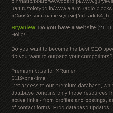
bin/hatto/board/wwwboard.pl/www.guryev
ua4.ru/teletype.in/www.alarm-radio-cloc
«СибСети» в вашем доме[/url] adc64_b
Bryanlew
,
Do you have a website
(21.11
Hello!
Do you want to become the best SEO specia
do you want to outpace your competitors?
Premium base for XRumer
$119/one-time
Get access to our premium database, whi
database contains only those resources fr
active links - from profiles and postings, a
of contact forms. Free database updates. 