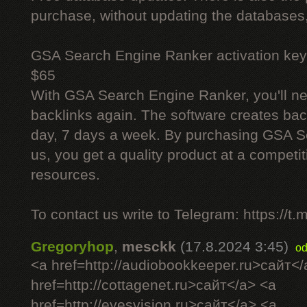
purchase, without updating the databases,
GSA Search Engine Ranker activation key
$65
With GSA Search Engine Ranker, you'll ne
backlinks again. The software creates bac
day, 7 days a week. By purchasing GSA 
us, you get a quality product at a competit
resources.
To contact us write to Telegram: https://
Gregoryhop
,
mesckk
(17.8.2024 3:45)
od
<a href=http://audiobookkeeper.ru>сайт</
href=http://cottagenet.ru>сайт</a> <a
href=http://eyesvision.ru>сайт</a> <a