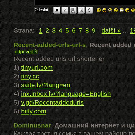
Strana:
1
2
3
4
5
6
7
8
9
další »
...
1
Recent-added-urls-url-s
,
Recent added u
odpovědět
Recent added urls url shortener
1)
tinyurl.com
2)
tiny.cc
3)
saite.lv/?lang=en
4)
inx.inbox.lv/?language=English
5)
v.gd/Recentaddedurls
6)
bitly.com
Dominusnar
,
Домашний интернет и ци
Каждая третья семья в вашем районе п