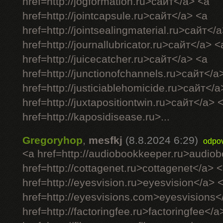
href=http://jogformation.ru>сайт</a> <a
href=http://jointcapsule.ru>сайт</a> <a
href=http://jointsealingmaterial.ru>сайт</
href=http://journallubricator.ru>сайт</a> <
href=http://juicecatcher.ru>сайт</a> <a
href=http://junctionofchannels.ru>сайт</a
href=http://justiciablehomicide.ru>сайт</a
href=http://juxtapositiontwin.ru>сайт</a> 
href=http://kaposidisease.ru>...
Gregoryhop
,
mesfkj
(8.8.2024 6:29)
odpo
<a href=http://audiobookkeeper.ru>audio
href=http://cottagenet.ru>cottagenet</a> 
href=http://eyesvision.ru>eyesvision</a> 
href=http://eyesvisions.com>eyesvisions<
href=http://factoringfee.ru>factoringfee</a