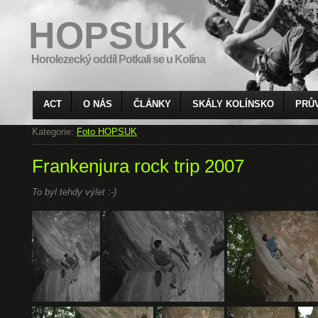
HOPSUK
Horolezecký oddíl Potkali se u Kolína
ACT
O NÁS
ČLÁNKY
SKÁLY KOLÍNSKO
PRŮ
Kategorie:
Foto HOPSUK
Frankenjura rock trip 2007
To byl tehdy výlet :-)