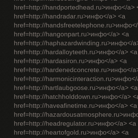
href=http://handportedhead.ru>инфо</a> 
href=http://handradar.ru>инфо</a> <a
href=http://handsfreetelephone.ru>инфо<
href=http://hangonpart.ru>инфо</a> <a
href=http://haphazardwinding.ru>инфо</a
href=http://hardalloyteeth.ru>инфо</a> <a
href=http://hardasiron.ru>инфо</a> <a
href=http://hardenedconcrete.ru>инфо</a
href=http://harmonicinteraction.ru>инфо<
href=http://hartlaubgoose.ru>инфо</a> <a
href=http://hatchholddown.ru>инфо</a> <
href=http://haveafinetime.ru>инфо</a> <a
href=http://hazardousatmosphere.ru>инф
href=http://headregulator.ru>инфо</a> <a
href=http://heartofgold.ru>инфо</a> <a