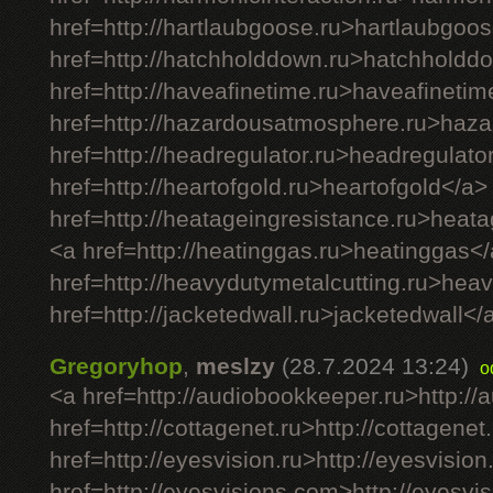
href=http://hartlaubgoose.ru>hartlaubgoo
href=http://hatchholddown.ru>hatchholdd
href=http://haveafinetime.ru>haveafineti
href=http://hazardousatmosphere.ru>haz
href=http://headregulator.ru>headregulato
href=http://heartofgold.ru>heartofgold</a>
href=http://heatageingresistance.ru>heat
<a href=http://heatinggas.ru>heatinggas<
href=http://heavydutymetalcutting.ru>hea
href=http://jacketedwall.ru>jacketedwall</a
Gregoryhop
,
meslzy
(28.7.2024 13:24)
o
<a href=http://audiobookkeeper.ru>http:/
href=http://cottagenet.ru>http://cottagenet
href=http://eyesvision.ru>http://eyesvision
href=http://eyesvisions.com>http://eyesv