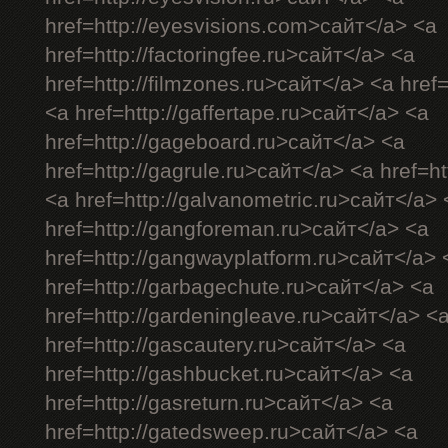
href=http://eyesvisions.com>сайт</a> <a
href=http://factoringfee.ru>сайт</a> <a
href=http://filmzones.ru>сайт</a> <a href
<a href=http://gaffertape.ru>сайт</a> <a
href=http://gageboard.ru>сайт</a> <a
href=http://gagrule.ru>сайт</a> <a href=ht
<a href=http://galvanometric.ru>сайт</a> 
href=http://gangforeman.ru>сайт</a> <a
href=http://gangwayplatform.ru>сайт</a> 
href=http://garbagechute.ru>сайт</a> <a
href=http://gardeningleave.ru>сайт</a> <
href=http://gascautery.ru>сайт</a> <a
href=http://gashbucket.ru>сайт</a> <a
href=http://gasreturn.ru>сайт</a> <a
href=http://gatedsweep.ru>сайт</a> <a