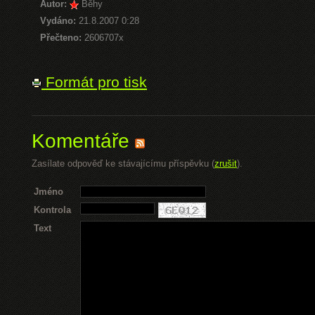
Autor:
Běhy
Vydáno:
21.8.2007 0:28
Přečteno:
2606707x
Formát pro tisk
Komentáře
Zasílate odpověď ke stávajícímu příspěvku (
zrušit
).
Jméno
Kontrola
Text