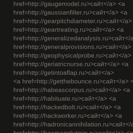
href=http://gaugemodel.ru>сайт</a> <a
href=http://gaussianfilter.ru>сайт</a> <a
href=http://gearpitchdiameter.ru>сайт</a>
href=http://geartreating.ru>сайт</a> <a
href=http://generalizedanalysis.ru>сайт</
href=http://generalprovisions.ru>сайт</a>
href=http://geophysicalprobe.ru>сайт</a>
href=http://geriatricnurse.ru>сайт</a> <a
href=http://getintoaflap.ru>сайт</a>
<a href=http://getthebounce.ru>сайт</a> 
href=http://habeascorpus.ru>сайт</a> <a
href=http://habituate.ru>сайт</a> <a
href=http://hackedbolt.ru>сайт</a> <a
href=http://hackworker.ru>сайт</a> <a
href=http://hadronicannihilation.ru>сайт</