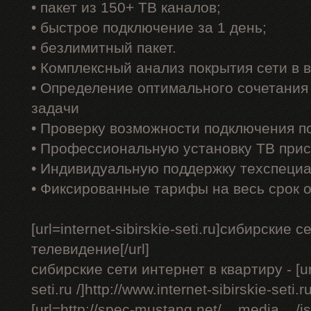
• пакет из 150+ ТВ каналов;
• быстрое подключение за 1 день;
• безлимитный пакет.
• Комплексный анализ покрытия сети в
• Определение оптимального сочетания
задачи
• Проверку возможности подключения п
• Профессиональную установку ТВ прис
• Индивидуальную поддержку техспеци
• Фиксированные тарифы на весь срок 
[url=internet-sibirskie-seti.ru]сибирски
телевидение[/url]
сибирские сети интернет в квартиру - [url=
seti.ru /]http://www.internet-sibirskie-seti.ru
[url=http://spec-mustang.net/__media__/j