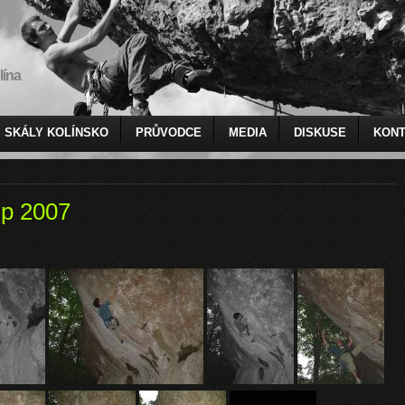
lína
SKÁLY KOLÍNSKO
PRŮVODCE
MEDIA
DISKUSE
KONT
ip 2007