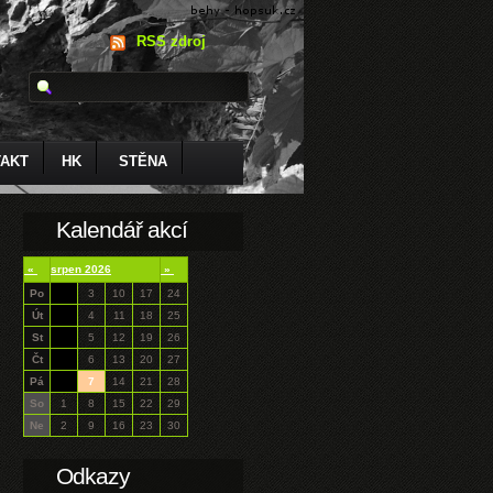
RSS zdroj
AKT
HK
STĚNA
Kalendář akcí
«
srpen 2026
»
Po
3
10
17
24
Út
4
11
18
25
St
5
12
19
26
Čt
6
13
20
27
Pá
7
14
21
28
So
1
8
15
22
29
Ne
2
9
16
23
30
Odkazy