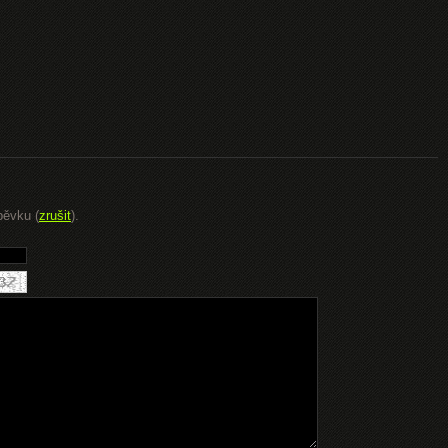
pěvku (
zrušit
).