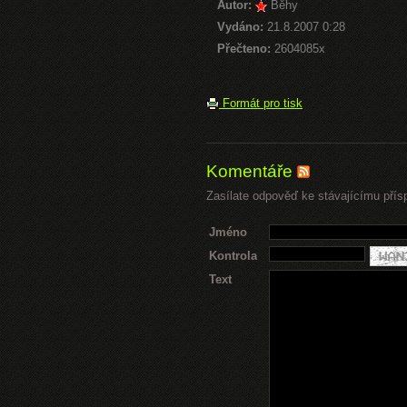
Autor:
Běhy
Vydáno:
21.8.2007 0:28
Přečteno:
2604085x
Formát pro tisk
Komentáře
Zasílate odpověď ke stávajícímu přís
Jméno
Kontrola
Text