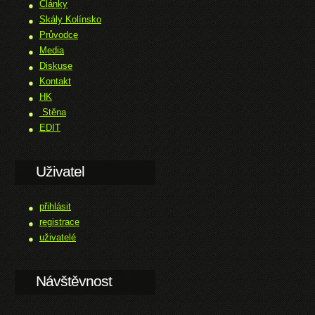
Články
Skály Kolínsko
Průvodce
Media
Diskuse
Kontakt
HK
Stěna
EDIT
Uživatel
přihlásit
registrace
uživatelé
Návštěvnost