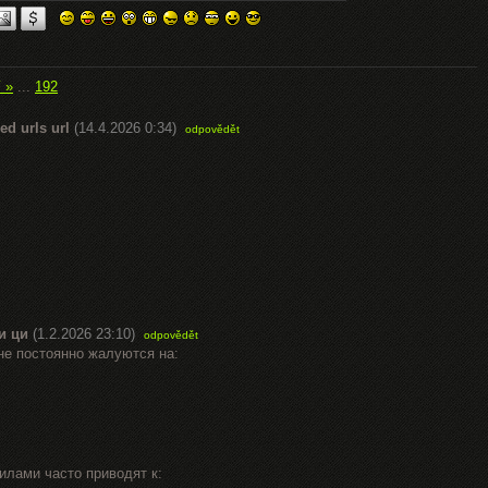
í »
...
192
ed urls url
(14.4.2026 0:34)
odpovědět
и ци
(1.2.2026 23:10)
odpovědět
не постоянно жалуются на:
илами часто приводят к: