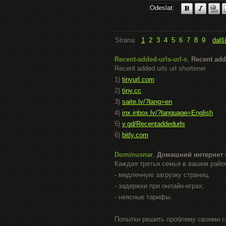
Strana:
1
2
3
4
5
6
7
8
9
dalš
Recent-added-urls-url-s
,
Recent add
Recent added urls url shortener
1)
tinyurl.com
2)
tiny.cc
3)
saite.lv/?lang=en
4)
inx.inbox.lv/?language=English
5)
v.gd/Recentaddedurls
6)
bitly.com
Dominusnar
,
Домашний интернет 
Каждая третья семья в вашем райо
- медленную загрузку страниц;
- задержки при онлайн-играх;
- неясные тарифы.
Попытки решить проблему своими с