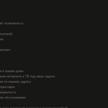
ёт возможность:
платежей;
ия.
авляют:
ти в вашем доме
ания интернета и ТВ под ваши задачи
ия по вашему адресу
приставки
пециалиста
рок обслуживания