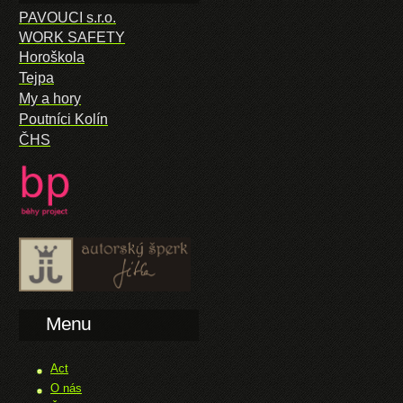
PAVOUCI s.r.o.
WORK SAFETY
Horoškola
Tejpa
My a hory
Poutníci Kolín
ČHS
Menu
Act
O nás