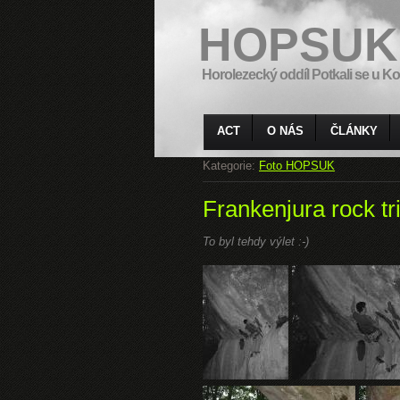
HOPSUK
Horolezecký oddíl Potkali se u Ko
ACT
O NÁS
ČLÁNKY
Kategorie:
Foto HOPSUK
Frankenjura rock tr
To byl tehdy výlet :-)