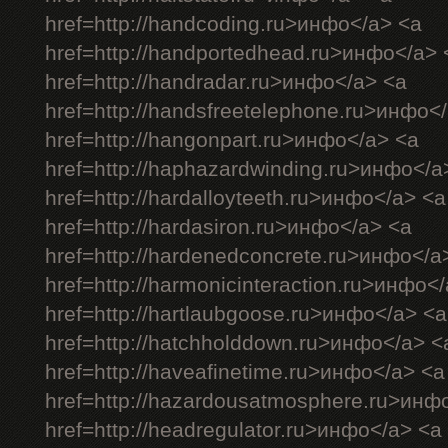
href=http://handcoding.ru>инфо</a> <a
href=http://handportedhead.ru>инфо</a> 
href=http://handradar.ru>инфо</a> <a
href=http://handsfreetelephone.ru>инфо<
href=http://hangonpart.ru>инфо</a> <a
href=http://haphazardwinding.ru>инфо</a
href=http://hardalloyteeth.ru>инфо</a> <a
href=http://hardasiron.ru>инфо</a> <a
href=http://hardenedconcrete.ru>инфо</a
href=http://harmonicinteraction.ru>инфо<
href=http://hartlaubgoose.ru>инфо</a> <a
href=http://hatchholddown.ru>инфо</a> <
href=http://haveafinetime.ru>инфо</a> <a
href=http://hazardousatmosphere.ru>инф
href=http://headregulator.ru>инфо</a> <a