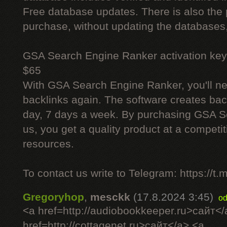
Free database updates. There is also the p
purchase, without updating the databases,
GSA Search Engine Ranker activation key
$65
With GSA Search Engine Ranker, you'll ne
backlinks again. The software creates bac
day, 7 days a week. By purchasing GSA 
us, you get a quality product at a competit
resources.
To contact us write to Telegram: https://
Gregoryhop
,
mesckk
(17.8.2024 3:45)
od
<a href=http://audiobookkeeper.ru>сайт</
href=http://cottagenet.ru>сайт</a> <a