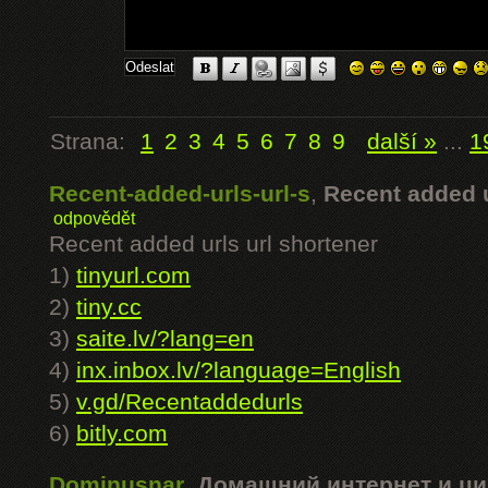
Strana:
1
2
3
4
5
6
7
8
9
další »
...
1
Recent-added-urls-url-s
,
Recent added u
odpovědět
Recent added urls url shortener
1)
tinyurl.com
2)
tiny.cc
3)
saite.lv/?lang=en
4)
inx.inbox.lv/?language=English
5)
v.gd/Recentaddedurls
6)
bitly.com
Dominusnar
,
Домашний интернет и ци