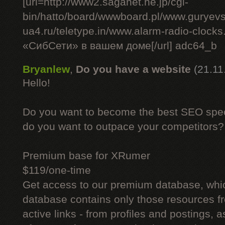
[url=http://www2.saganet.ne.jp/cgi-
bin/hatto/board/wwwboard.pl/www.guryev
ua4.ru/teletype.in/www.alarm-radio-cloc
«СибСети» в вашем доме[/url] adc64_b
Bryanlew
,
Do you have a website
(21.11
Hello!
Do you want to become the best SEO specia
do you want to outpace your competitors?
Premium base for XRumer
$119/one-time
Get access to our premium database, whi
database contains only those resources fr
active links - from profiles and postings, a