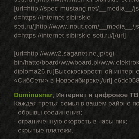
[url=http://spec-mustang.net/__media__/j
d=https://internet-sibirskie-
seti.ru/]http://www.inout.com/__media__/j
d=https://internet-sibirskie-seti.ru/[/url]
[url=http://www2.saganet.ne.jp/cgi-
bin/hatto/board/wwwboard.pl/www.elektrok
diploma26.ru]Высокоскоростной интерне
«СибСети» в Новосибирске[/url] c6dc05
Dominusnar
,
Интернет и цифровое ТВ
Каждая третья семья в вашем районе п
- обрывы соединения;
- ограниченную скорость в часы пик;
- скрытые платежи.