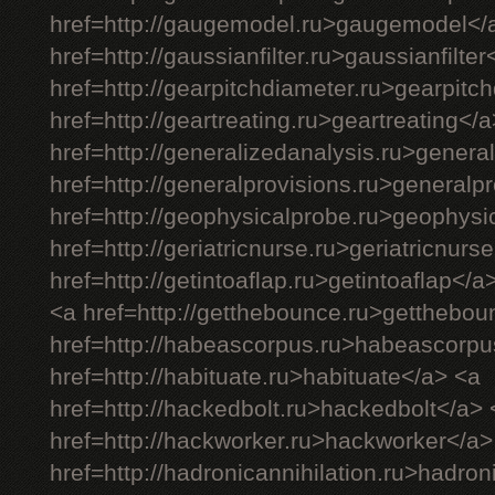
href=http://gaugemodel.ru>gaugemodel</
href=http://gaussianfilter.ru>gaussianfilter
href=http://gearpitchdiameter.ru>gearpitc
href=http://geartreating.ru>geartreating</
href=http://generalizedanalysis.ru>genera
href=http://generalprovisions.ru>generalp
href=http://geophysicalprobe.ru>geophysi
href=http://geriatricnurse.ru>geriatricnurs
href=http://getintoaflap.ru>getintoaflap</a
<a href=http://getthebounce.ru>getthebo
href=http://habeascorpus.ru>habeascorpu
href=http://habituate.ru>habituate</a> <a
href=http://hackedbolt.ru>hackedbolt</a> 
href=http://hackworker.ru>hackworker</a>
href=http://hadronicannihilation.ru>hadron