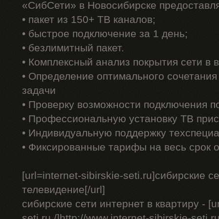
«СибСети» в Новосибирске предоставл
• пакет из 150+ ТВ каналов;
• быстрое подключение за 1 день;
• безлимитный пакет.
• Комплексный анализ покрытия сети в
• Определение оптимального сочетания
задачи
• Проверку возможности подключения п
• Профессиональную установку ТВ прис
• Индивидуальную поддержку техспеци
• Фиксированные тарифы на весь срок 
[url=internet-sibirskie-seti.ru]сибирски
телевидение[/url]
сибирские сети интернет в квартиру - [url=
seti.ru /]http://www.internet-sibirskie-seti.ru