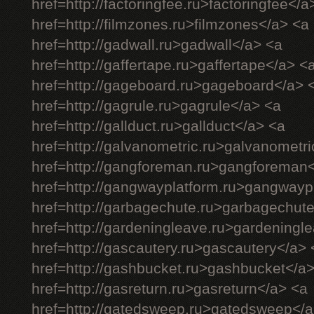
href=http://factoringfee.ru>factoringfee</a
href=http://filmzones.ru>filmzones</a> <a
href=http://gadwall.ru>gadwall</a> <a
href=http://gaffertape.ru>gaffertape</a> <
href=http://gageboard.ru>gageboard</a> 
href=http://gagrule.ru>gagrule</a> <a
href=http://gallduct.ru>gallduct</a> <a
href=http://galvanometric.ru>galvanometr
href=http://gangforeman.ru>gangforeman
href=http://gangwayplatform.ru>gangwayp
href=http://garbagechute.ru>garbagechut
href=http://gardeningleave.ru>gardeningl
href=http://gascautery.ru>gascautery</a> 
href=http://gashbucket.ru>gashbucket</a
href=http://gasreturn.ru>gasreturn</a> <a
href=http://gatedsweep.ru>gatedsweep</a