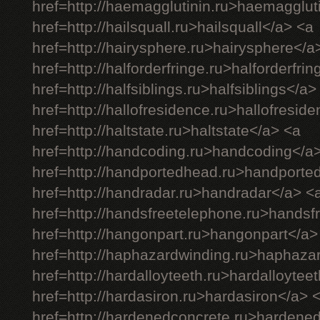
href=http://haemagglutinin.ru>haemagglut
href=http://hailsquall.ru>hailsquall</a> <a
href=http://hairysphere.ru>hairysphere</a
href=http://halforderfringe.ru>halforderfri
href=http://halfsiblings.ru>halfsiblings</a>
href=http://hallofresidence.ru>hallofresid
href=http://haltstate.ru>haltstate</a> <a
href=http://handcoding.ru>handcoding</a
href=http://handportedhead.ru>handporte
href=http://handradar.ru>handradar</a> <
href=http://handsfreetelephone.ru>handsf
href=http://hangonpart.ru>hangonpart</a>
href=http://haphazardwinding.ru>haphaza
href=http://hardalloyteeth.ru>hardalloytee
href=http://hardasiron.ru>hardasiron</a> 
href=http://hardenedconcrete.ru>hardene