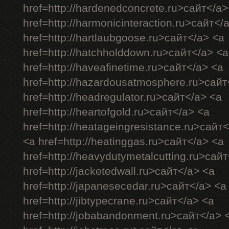
href=http://hardenedconcrete.ru>сайт</a>
href=http://harmonicinteraction.ru>сайт</
href=http://hartlaubgoose.ru>сайт</a> <a
href=http://hatchholddown.ru>сайт</a> <a
href=http://haveafinetime.ru>сайт</a> <a
href=http://hazardousatmosphere.ru>сайт
href=http://headregulator.ru>сайт</a> <a
href=http://heartofgold.ru>сайт</a> <a
href=http://heatageingresistance.ru>сайт
<a href=http://heatinggas.ru>сайт</a> <a
href=http://heavydutymetalcutting.ru>сай
href=http://jacketedwall.ru>сайт</a> <a
href=http://japanesecedar.ru>сайт</a> <a
href=http://jibtypecrane.ru>сайт</a> <a
href=http://jobabandonment.ru>сайт</a> 