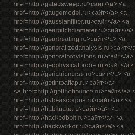
href=http://gatedsweep.ru>сайт</a> <a
href=http://gaugemodel.ru>сайт</a> <a
href=http://gaussianfilter.ru>сайт</a> <a
href=http://gearpitchdiameter.ru>сайт</a>
href=http://geartreating.ru>сайт</a> <a
href=http://generalizedanalysis.ru>сайт</
href=http://generalprovisions.ru>сайт</a>
href=http://geophysicalprobe.ru>сайт</a>
href=http://geriatricnurse.ru>сайт</a> <a
href=http://getintoaflap.ru>сайт</a>
<a href=http://getthebounce.ru>сайт</a> 
href=http://habeascorpus.ru>сайт</a> <a
href=http://habituate.ru>сайт</a> <a
href=http://hackedbolt.ru>сайт</a> <a
href=http://hackworker.ru>сайт</a> <a