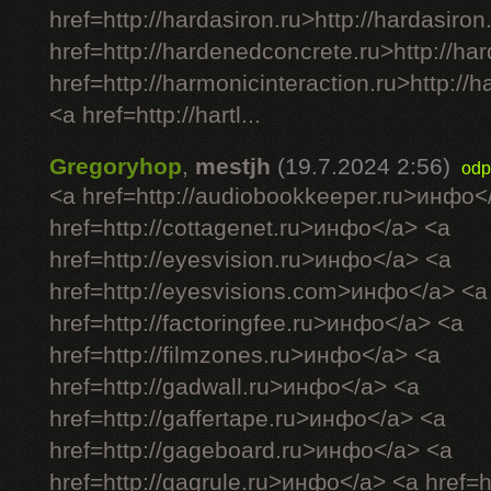
href=http://hardasiron.ru>http://hardasiron
href=http://hardenedconcrete.ru>http://h
href=http://harmonicinteraction.ru>http://
<a href=http://hartl...
Gregoryhop
,
mestjh
(19.7.2024 2:56)
odp
<a href=http://audiobookkeeper.ru>инфо<
href=http://cottagenet.ru>инфо</a> <a
href=http://eyesvision.ru>инфо</a> <a
href=http://eyesvisions.com>инфо</a> <a
href=http://factoringfee.ru>инфо</a> <a
href=http://filmzones.ru>инфо</a> <a
href=http://gadwall.ru>инфо</a> <a
href=http://gaffertape.ru>инфо</a> <a
href=http://gageboard.ru>инфо</a> <a
href=http://gagrule.ru>инфо</a> <a href=h