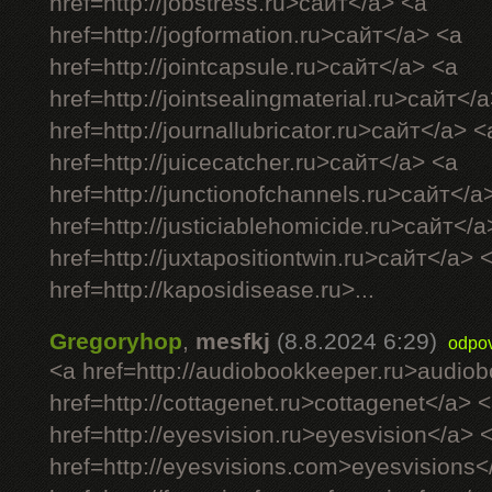
href=http://jobstress.ru>сайт</a> <a
href=http://jogformation.ru>сайт</a> <a
href=http://jointcapsule.ru>сайт</a> <a
href=http://jointsealingmaterial.ru>сайт</
href=http://journallubricator.ru>сайт</a> <
href=http://juicecatcher.ru>сайт</a> <a
href=http://junctionofchannels.ru>сайт</a
href=http://justiciablehomicide.ru>сайт</a
href=http://juxtapositiontwin.ru>сайт</a> 
href=http://kaposidisease.ru>...
Gregoryhop
,
mesfkj
(8.8.2024 6:29)
odpo
<a href=http://audiobookkeeper.ru>audio
href=http://cottagenet.ru>cottagenet</a> 
href=http://eyesvision.ru>eyesvision</a> 
href=http://eyesvisions.com>eyesvisions<