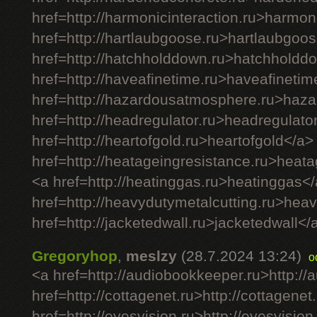
href=http://harmonicinteraction.ru>harmon
href=http://hartlaubgoose.ru>hartlaubgoo
href=http://hatchholddown.ru>hatchholdd
href=http://haveafinetime.ru>haveafineti
href=http://hazardousatmosphere.ru>haz
href=http://headregulator.ru>headregulato
href=http://heartofgold.ru>heartofgold</a>
href=http://heatageingresistance.ru>heat
<a href=http://heatinggas.ru>heatinggas<
href=http://heavydutymetalcutting.ru>hea
href=http://jacketedwall.ru>jacketedwall</a
Gregoryhop
,
meslzy
(28.7.2024 13:24)
o
<a href=http://audiobookkeeper.ru>http:/
href=http://cottagenet.ru>http://cottagenet
href=http://eyesvision.ru>http://eyesvision