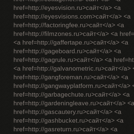
href=http://eyesvision.ru>сайт</a> <a
href=http://eyesvisions.com>сайт</a> <a
href=http://factoringfee.ru>сайт</a> <a
href=http://filmzones.ru>сайт</a> <a href
<a href=http://gaffertape.ru>сайт</a> <a
href=http://gageboard.ru>сайт</a> <a
href=http://gagrule.ru>сайт</a> <a href=ht
<a href=http://galvanometric.ru>сайт</a> 
href=http://gangforeman.ru>сайт</a> <a
href=http://gangwayplatform.ru>сайт</a> 
href=http://garbagechute.ru>сайт</a> <a
href=http://gardeningleave.ru>сайт</a> <
href=http://gascautery.ru>сайт</a> <a
href=http://gashbucket.ru>сайт</a> <a
href=http://gasreturn.ru>сайт</a> <a