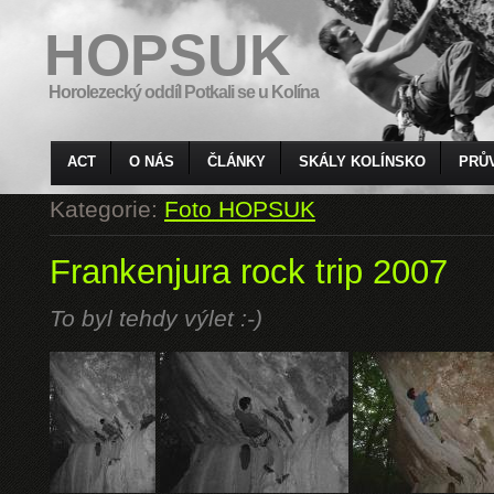
HOPSUK
Horolezecký oddíl Potkali se u Kolína
ACT
O NÁS
ČLÁNKY
SKÁLY KOLÍNSKO
PRŮ
Kategorie:
Foto HOPSUK
Frankenjura rock trip 2007
To byl tehdy výlet :-)