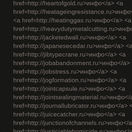
href=http://heartofgold.ru>инфо</a> <a
href=http://heatageingresistance.ru>инфо
<a href=http://heatinggas.ru>инфо</a> <a
href=http://heavydutymetalcutting.ru>инф
href=http://jacketedwall.ru>инфо</a> <a
href=http://japanesecedar.ru>инфо</a> <
href=http://jibtypecrane.ru>инфо</a> <a
href=http://jobabandonment.ru>инфо</a>
href=http://jobstress.ru>инфо</a> <a
href=http://jogformation.ru>инфо</a> <a
href=http://jointcapsule.ru>инфо</a> <a
href=http://jointsealingmaterial.ru>инфо<
href=http://journallubricator.ru>инфо</a> 
href=http://juicecatcher.ru>инфо</a> <a
href=http://junctionofchannels.ru>инфо</
href=http://justiciablehomicide.ru>инфо</