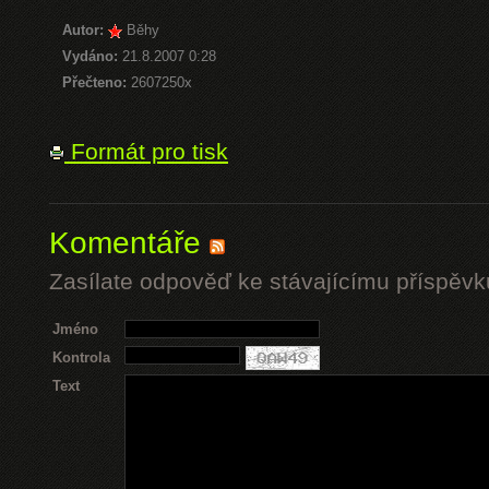
Autor:
Běhy
Vydáno:
21.8.2007 0:28
Přečteno:
2607250x
Formát pro tisk
Komentáře
Zasílate odpověď ke stávajícímu příspěvk
Jméno
Kontrola
Text