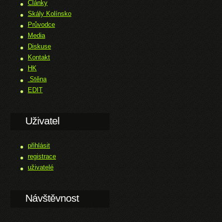
Články
Skály Kolínsko
Průvodce
Media
Diskuse
Kontakt
HK
Stěna
EDIT
Uživatel
přihlásit
registrace
uživatelé
Návštěvnost