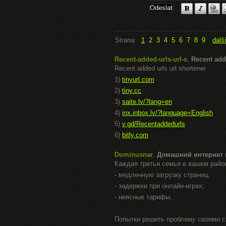
Strana:
1
2
3
4
5
6
7
8
9
dalš
Recent-added-urls-url-s
,
Recent add
Recent added urls url shortener
1)
tinyurl.com
2)
tiny.cc
3)
saite.lv/?lang=en
4)
inx.inbox.lv/?language=English
5)
v.gd/Recentaddedurls
6)
bitly.com
Dominusnar
,
Домашний интернет 
Каждая третья семья в вашем райо
- медленную загрузку страниц;
- задержки при онлайн-играх;
- неясные тарифы.
Попытки решить проблему своими с