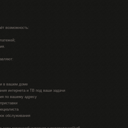
ёт возможность:
платежей;
ия.
авляют:
ти в вашем доме
ания интернета и ТВ под ваши задачи
ия по вашему адресу
приставки
пециалиста
рок обслуживания