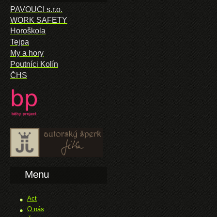
PAVOUCI s.r.o.
WORK SAFETY
Horoškola
Tejpa
My a hory
Poutníci Kolín
ČHS
Menu
Act
O nás