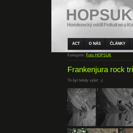
HOPSUK
Horolezecký oddíl Potkali se u Ko
ACT
O NÁS
ČLÁNKY
Kategorie:
Foto HOPSUK
Frankenjura rock tr
To byl tehdy výlet :-)