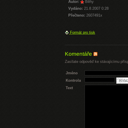
Autor:
Běhy
Vydáno:
21.8.2007 0:28
Přečteno:
2607491x
Formát pro tisk
Komentáře
Zasílate odpověď ke stávajícímu přís
Jméno
Kontrola
Text