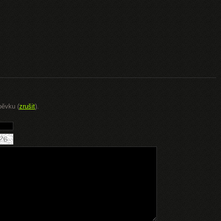
pěvku (
zrušit
).