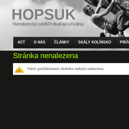
HOPSUK
Horolezecký oddíl Potkali se u Kolína
ACT
O NÁS
ČLÁNKY
SKÁLY KOLÍNSKO
PRŮ
Stránka nenalezena
Vámi požádovaná stránka nebyla nalezena.