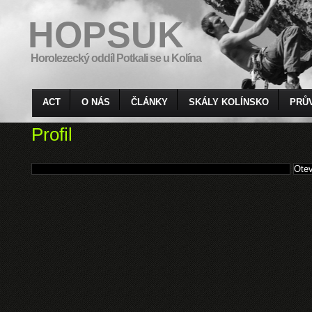
HOPSUK
Horolezecký oddíl Potkali se u Kolína
ACT
O NÁS
ČLÁNKY
SKÁLY KOLÍNSKO
PRŮ
Profil