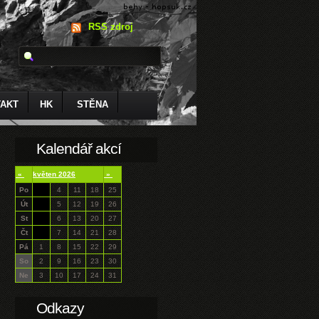
RSS zdroj
AKT
HK
STĚNA
Kalendář akcí
«
květen 2026
»
Po
4
11
18
25
Út
5
12
19
26
St
6
13
20
27
Čt
7
14
21
28
Pá
1
8
15
22
29
So
2
9
16
23
30
Ne
3
10
17
24
31
Odkazy