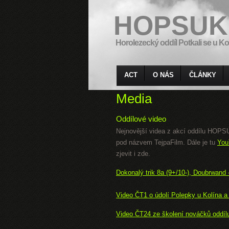
HOPSUK
Horolezecký oddíl Potkali se u Ko
ACT
O NÁS
ČLÁNKY
Media
Oddílové video
Nejnovější videa z akcí oddílu HOP
pod názvem TejpaFilm. Dále je tu
You
zjevit i zde.
Dokonalý trik 8a (9+/10-), Doubrwand
Video ČT1 o údolí Polepky u Kolína 
Video ČT24 ze školení nováčků oddíl